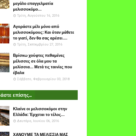
μεγάλο επαγγελματία
μελισσοκόμο...
Τρίτη, Αυγούστου 16, 2016
Αγοράστε μέλι μόνο από
μελισσοκόμους: Και όταν μάθετε
το γιατί, δεν θα σας αρέσει....
Τρίτη, Σεπτεμβρίου 27, 2016
Βρίσκω χούφτες πεθαμένες
μέλισσες σε όλα μου τα
μελίσσια... Μετά τις ταινίες που
έβαλα
Σάββατο, Φεβρουαρίου 03, 2018
άστε επίσης...
Κλαίνε οι μελισσοκόμοι στην
Ελλάδα: Έρχεται το τέλος...
Δευτέρα, Ιουνίου 06, 2016
ΧΑΝΟΥΜΕ ΤΑ ΜΕΛΙΣΣΙΑ ΜΑΣ