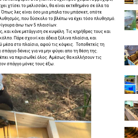
έχει χτίσει το μελισσάκι, θα είναι εκτεθημένο σε όλα τα
 Όπως λες είναι όσο μια μπαλα του μπάσκετ, οπότε
πλυθησμός, που δύσκολο το βλέπω να έχει τόσο πλυθησμό.
 σίγουρα άνω των 5 πλαισίων.
ς, και κάνε μετάγγιση σε κυψέλη. Τις κηρήθρες τους και
κόλπο. Πάρε σχοινί και άδεια ξύλινα πλαίσια, και
 μέσα στο πλαίσιο, αφού τις κόψεις. Τοποθετείς τη
 σπάγγο δένεις για να μην φύγει απο τη θέση της.
έπει να περισωθεί όλος. Αμέσως θα κολλήσουν τις
τον σπάγγο μόνες τους έξω.