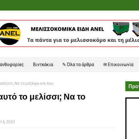
 ανθοφορίες
Βιντεάκια
✎ Όλα τα άρθρα
✉ Επικοινωνία
μελίσσι; Να το μαζέψω και πως
Προτ
υτό το μελίσσι; Να το
14, 2023