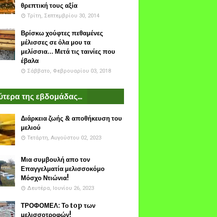
θρεπτική τους αξία
Τρίτη, Σεπτεμβρίου 30, 2014
Βρίσκω χούφτες πεθαμένες
μέλισσες σε όλα μου τα
μελίσσια... Μετά τις ταινίες που
έβαλα
Σάββατο, Φεβρουαρίου 03, 2018
τερα της εβδομάδας...
Διάρκεια ζωής & αποθήκευση του
μελιού
Τετάρτη, Αυγούστου 02, 2023
Μια συμβουλή απο τον
Επαγγελματία μελισσοκόμο
Μόσχο Ντιώνια!
Δευτέρα, Ιουνίου 26, 2023
ΤΡΟΦΟΜΕΛ: Το top των
μελισσοτροφών!