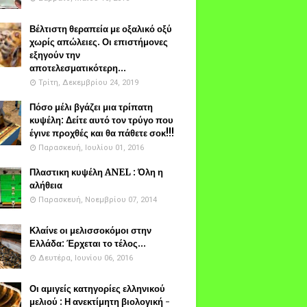
Βέλτιστη θεραπεία με οξαλικό οξύ
χωρίς απώλειες. Οι επιστήμονες
εξηγούν την
αποτελεσματικότερη...
Τρίτη, Δεκεμβρίου 24, 2019
Πόσο μέλι βγάζει μια τρίπατη
κυψέλη: Δείτε αυτό τον τρύγο που
έγινε προχθές και θα πάθετε σοκ!!!
Παρασκευή, Ιουλίου 01, 2016
Πλαστικη κυψέλη ANEL : Όλη η
αλήθεια
Παρασκευή, Νοεμβρίου 07, 2014
Κλαίνε οι μελισσοκόμοι στην
Ελλάδα: Έρχεται το τέλος...
Δευτέρα, Ιουνίου 06, 2016
Οι αμιγείς κατηγορίες ελληνικού
μελιού : Η ανεκτίμητη βιολογική -