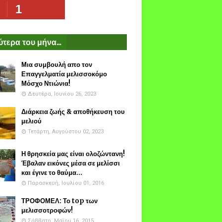
1
τερα του μήνα...
Μια συμβουλή απο τον
Επαγγελματία μελισσοκόμο
Μόσχο Ντιώνια!
Δευτέρα, Ιουνίου 26, 2023
Διάρκεια ζωής & αποθήκευση του
μελιού
Τετάρτη, Αυγούστου 02, 2023
Η θρησκεία μας είναι ολοζώντανη!
Έβαλαν εικόνες μέσα σε μελίσσι
και έγινε το θαύμα...
Παρασκευή, Ιουλίου 01, 2016
ΤΡΟΦΟΜΕΛ: Το top των
μελισσοτροφών!
Σάββατο, Μαΐου 16, 2015