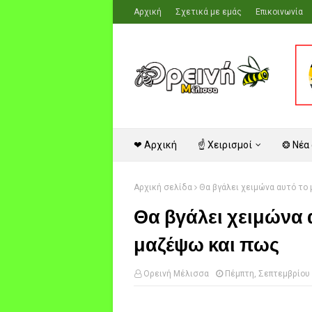
Αρχική
Σχετικά με εμάς
Επικοινωνία
❤ Αρχική
☝ Χειρισμοί
❂ Νέα
Αρχική σελίδα
Θα βγάλει χειμώνα αυτό το 
Θα βγάλει χειμώνα α
μαζέψω και πως
Ορεινή Μέλισσα
Πέμπτη, Σεπτεμβρίου 