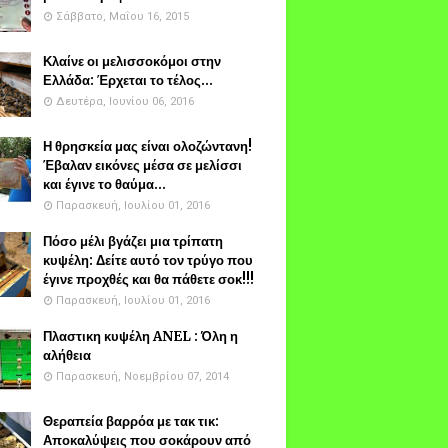
Σάββατο, Μαΐου 16, 2015
Κλαίνε οι μελισσοκόμοι στην
Ελλάδα: Έρχεται το τέλος...
Δευτέρα, Ιουνίου 06, 2016
Η θρησκεία μας είναι ολοζώντανη!
Έβαλαν εικόνες μέσα σε μελίσσι
και έγινε το θαύμα...
Παρασκευή, Ιουλίου 01, 2016
Πόσο μέλι βγάζει μια τρίπατη
κυψέλη: Δείτε αυτό τον τρύγο που
έγινε προχθές και θα πάθετε σοκ!!!
Παρασκευή, Ιουλίου 01, 2016
Πλαστικη κυψέλη ANEL : Όλη η
αλήθεια
Παρασκευή, Νοεμβρίου 07, 2014
Θεραπεία βαρρόα με τακ τικ:
Αποκαλύψεις που σοκάρουν από