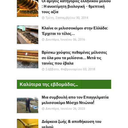
Οι αμιγείς κατηγορίες ελληνικού μελιού
: Η ανεκτίμητη βιολογική - θρεπτική
τους αξία
Τρίτη, Σεπτεμβρίου 30, 2014
Κλαίνε οι μελισσοκόμοι στην Ελλάδα:
Έρχεται το τέλος...
Δευτέρα, Ιουνίου 06, 2016
Βρίσκω χούφτες πεθαμένες μέλισσες
σε όλα μου τα μελίσσια... Μετά τις
ταινίες που έβαλα
Σάββατο, Φεβρουαρίου 03, 2018
Καλύτερα της εβδομάδας...
Μια συμβουλή απο τον Επαγγελματία
μελισσοκόμο Μόσχο Ντιώνια!
Δευτέρα, Ιουνίου 26, 2023
Διάρκεια ζωής & αποθήκευση του
μελιού