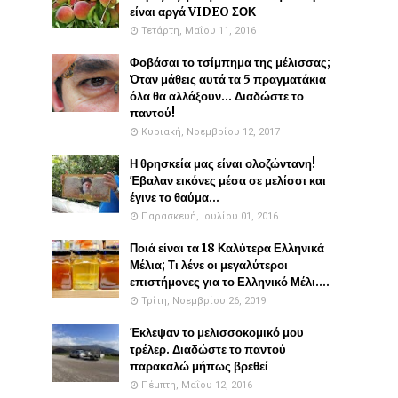
είναι αργά VIDEO ΣΟΚ
Τετάρτη, Μαΐου 11, 2016
Φοβάσαι το τσίμπημα της μέλισσας;
Όταν μάθεις αυτά τα 5 πραγματάκια
όλα θα αλλάξουν... Διαδώστε το
παντού!
Κυριακή, Νοεμβρίου 12, 2017
Η θρησκεία μας είναι ολοζώντανη!
Έβαλαν εικόνες μέσα σε μελίσσι και
έγινε το θαύμα...
Παρασκευή, Ιουλίου 01, 2016
Ποιά είναι τα 18 Καλύτερα Ελληνικά
Μέλια; Τι λένε οι μεγαλύτεροι
επιστήμονες για το Ελληνικό Μέλι....
Τρίτη, Νοεμβρίου 26, 2019
Έκλεψαν το μελισσοκομικό μου
τρέλερ. Διαδώστε το παντού
παρακαλώ μήπως βρεθεί
Πέμπτη, Μαΐου 12, 2016