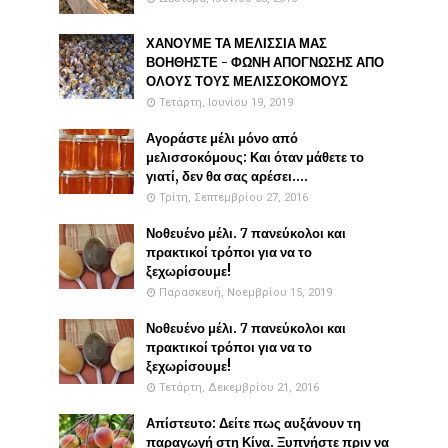
ΧΑΝΟΥΜΕ ΤΑ ΜΕΛΙΣΣΙΑ ΜΑΣ
ΒΟΗΘΗΣΤΕ - ΦΩΝΗ ΑΠΟΓΝΩΣΗΣ ΑΠΟ
ΟΛΟΥΣ ΤΟΥΣ ΜΕΛΙΣΣΟΚΟΜΟΥΣ
Τετάρτη, Ιουνίου 19, 2019
Αγοράστε μέλι μόνο από
μελισσοκόμους: Και όταν μάθετε το
γιατί, δεν θα σας αρέσει....
Τρίτη, Σεπτεμβρίου 27, 2016
Νοθευένο μέλι. 7 πανεύκολοι και
πρακτικοί τρόποι για να το
ξεχωρίσουμε!
Παρασκευή, Νοεμβρίου 15, 2019
Νοθευένο μέλι. 7 πανεύκολοι και
πρακτικοί τρόποι για να το
ξεχωρίσουμε!
Τετάρτη, Δεκεμβρίου 21, 2016
Απίστευτο: Δείτε πως αυξάνουν τη
παραγωγή στη Κίνα. Ξυπνήστε πριν να