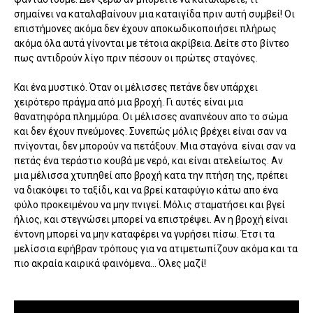
σημαίνει να καταλαβαίνουν μια καταιγίδα πριν αυτή συμβεί! Οι
επιστήμονες ακόμα δεν έχουν αποκωδικοποιήσει πλήρως
ακόμα όλα αυτά γίνονται με τέτοια ακρίβεια. Δείτε στο βίντεο
πως αντιδρούν λίγο πριν πέσουν οι πρώτες σταγόνες.
Και ένα μυστικό. Όταν οι μέλισσες πετάνε δεν υπάρχει
χειρότερο πράγμα από μια βροχή. Γι αυτές είναι μια
θανατηφόρα πλημμύρα. Οι μέλισσες αναπνέουν απο το σώμα
και δεν έχουν πνεύμονες. Συνεπώς μόλις βρέχει είναι σαν να
πνίγονται, δεν μπορούν να πετάξουν. Μια σταγόνα είναι σαν να
πετάς ένα τεράστιο κουβά με νερό, και είναι ατελείωτος. Αν
μια μέλισσα χτυπηθεί απο βροχή κατα την πτήση της, πρέπει
να διακόψει το ταξίδι, και να βρεί καταφύγιο κάτω απο ένα
φύλο προκειμένου να μην πνιγεί. Μόλις σταματήσει και βγεί
ήλιος, και στεγνώσει μπορεί να επιστρέψει. Αν η βροχή είναι
έντονη μπορεί να μην καταφέρει να γυρήσει πίσω. Έτσι τα
μελίσσια εφήβραν τρόπους για να ατιμετωπίζουν ακόμα και τα
πιο ακραία καιρικά φαινόμενα... Όλες μαζί!