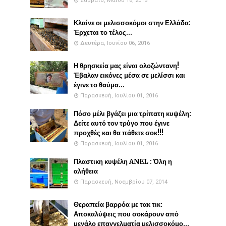
Σάββατο, Μαΐου 16, 2015
Κλαίνε οι μελισσοκόμοι στην Ελλάδα:
Έρχεται το τέλος...
Δευτέρα, Ιουνίου 06, 2016
Η θρησκεία μας είναι ολοζώντανη!
Έβαλαν εικόνες μέσα σε μελίσσι και
έγινε το θαύμα...
Παρασκευή, Ιουλίου 01, 2016
Πόσο μέλι βγάζει μια τρίπατη κυψέλη:
Δείτε αυτό τον τρύγο που έγινε
προχθές και θα πάθετε σοκ!!!
Παρασκευή, Ιουλίου 01, 2016
Πλαστικη κυψέλη ANEL : Όλη η
αλήθεια
Παρασκευή, Νοεμβρίου 07, 2014
Θεραπεία βαρρόα με τακ τικ:
Αποκαλύψεις που σοκάρουν από
μεγάλο επαγγελματία μελισσοκόμο...