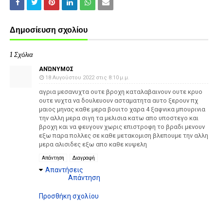
Δημοσίευση σχολίου
1 Σχόλια
ΑΝΏΝΥΜΟΣ
18 Αυγούστου 2022 στις 8:10 μ.μ.
αγρια μεσανυχτα ουτε βροχη καταλαβαινουν ουτε κρυο
ουτε νυχτα να δουλευουν ασταματητα αυτο ξερουν πχ
μαιος μηνας καθε μερα βουιτο χαρα 4 ξαφνικα μπουρινια
την αλλη μερα σιγη τα μελισια κατω απο υποστεγο και
βροχη και να φευγουν χωρις επιστροφη το βραδι μενουν
εξω παρα πολλες σε καθε μετακομιση βλεπουμε την αλλη
μερα αλισιδες εξω απο καθε κυψελη
Απάντηση
Διαγραφή
Απαντήσεις
Απάντηση
Προσθήκη σχολίου