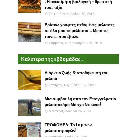
: Η ανεκτίμητη βιολογική - θρεπτική
τους αξία
Τρίτη, Σεπτεμβρίου 30, 2014
Βρίσκω χούφτες πεθαμένες μέλισσες
σε όλα μου τα μελίσσια... Μετά τις
ταινίες που έβαλα
Σάββατο, Φεβρουαρίου 03, 2018
Καλύτερα της εβδομάδας...
Διάρκεια ζωής & αποθήκευση του
μελιού
Τετάρτη, Αυγούστου 02, 2023
Μια συμβουλή απο τον Επαγγελματία
μελισσοκόμο Μόσχο Ντιώνια!
Δευτέρα, Ιουνίου 26, 2023
ΤΡΟΦΟΜΕΛ: Το top των
μελισσοτροφών!