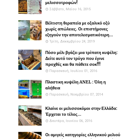
μελισσοτροφών!
Σάββατο, Μαΐου 16, 2015
Βέλτιστη θεραπεία με οξαλικό οξύ
χωρίς απώλειες. Οι επιστήμονες
εξηγούν την αποτελεσματικότερη...
Τρίτη, Δεκεμβρίου 24, 2019
Πόσο μέλι βγάζει μια τρίπατη κυψέλη:
Δείτε αυτό τον τρύγο που έγινε
προχθές και θα πάθετε σοκ!!!
Παρασκευή, Ιουλίου 01, 2016
Πλαστικη κυψέλη ANEL : Όλη η
αλήθεια
Παρασκευή, Νοεμβρίου 07, 2014
Κλαίνε οι μελισσοκόμοι στην Ελλάδα:
Έρχεται το τέλος...
Δευτέρα, Ιουνίου 06, 2016
Οι αμιγείς κατηγορίες ελληνικού μελιού