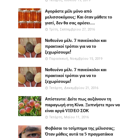
Τετάρτη, Ιουνίου 19, 2019
Αγοράστε μέλι μόνο από
μελισσοκόμους: Και όταν μάθετε το
γιατί, δεν θα σας αρέσει....
Τρίτη, Σεπτεμβρίου 27, 2016
Νοθευένο μέλι. 7 πανεύκολοι και
πρακτικοί τρόποι για να το
ξεχωρίσουμε!
Παρασκευή, Νοεμβρίου 15, 2019
Νοθευένο μέλι. 7 πανεύκολοι και
πρακτικοί τρόποι για να το
ξεχωρίσουμε!
Τετάρτη, Δεκεμβρίου 21, 2016
Απίστευτο: Δείτε πως αυξάνουν τη
παραγωγή στη Κίνα. Ξυπνήστε πριν να
είναι αργά VIDEO ΣΟΚ
Τετάρτη, Μαΐου 11, 2016
Φοβάσαι το τσίμπημα της μέλισσας;
Όταν μάθεις αυτά τα 5 πραγματάκια