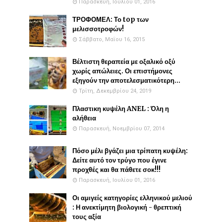
Παρασκευή, Ιουλίου 01, 2016
ΤΡΟΦΟΜΕΛ: Το top των
μελισσοτροφών!
Σάββατο, Μαΐου 16, 2015
Βέλτιστη θεραπεία με οξαλικό οξύ
χωρίς απώλειες. Οι επιστήμονες
εξηγούν την αποτελεσματικότερη...
Τρίτη, Δεκεμβρίου 24, 2019
Πλαστικη κυψέλη ANEL : Όλη η
αλήθεια
Παρασκευή, Νοεμβρίου 07, 2014
Πόσο μέλι βγάζει μια τρίπατη κυψέλη:
Δείτε αυτό τον τρύγο που έγινε
προχθές και θα πάθετε σοκ!!!
Παρασκευή, Ιουλίου 01, 2016
Οι αμιγείς κατηγορίες ελληνικού μελιού
: Η ανεκτίμητη βιολογική - θρεπτική
τους αξία