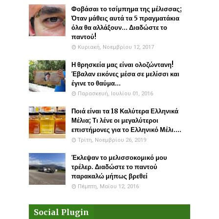
Φοβάσαι το τσίμπημα της μέλισσας;
Όταν μάθεις αυτά τα 5 πραγματάκια
όλα θα αλλάξουν... Διαδώστε το
παντού!
Κυριακή, Νοεμβρίου 12, 2017
Η θρησκεία μας είναι ολοζώντανη!
Έβαλαν εικόνες μέσα σε μελίσσι και
έγινε το θαύμα...
Παρασκευή, Ιουλίου 01, 2016
Ποιά είναι τα 18 Καλύτερα Ελληνικά
Μέλια; Τι λένε οι μεγαλύτεροι
επιστήμονες για το Ελληνικό Μέλι....
Τρίτη, Νοεμβρίου 26, 2019
Έκλεψαν το μελισσοκομικό μου
τρέλερ. Διαδώστε το παντού
παρακαλώ μήπως βρεθεί
Πέμπτη, Μαΐου 12, 2016
Social Plugin