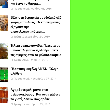
και έγινε το θαύμα...
Παρασκευή, Ιουλίου 01, 2016
Βέλτιστη θεραπεία με οξαλικό οξύ
χωρίς απώλειες. Οι επιστήμονες
εξηγούν την
αποτελεσματικότερη...
Τρίτη, Δεκεμβρίου 24, 2019
Τέλεια σφηκοπαγίδα: Πατέντα με
μπουκάλι για να εξολοθρεύσετε
τις σφήκες από το μελισσοκομείο!
Τρίτη, Αυγούστου 04, 2015
Πλαστικη κυψέλη ANEL : Όλη η
αλήθεια
Παρασκευή, Νοεμβρίου 07, 2014
Αγοράστε μέλι μόνο από
μελισσοκόμους: Και όταν μάθετε
το γιατί, δεν θα σας αρέσει....
Τρίτη, Σεπτεμβρίου 27, 2016