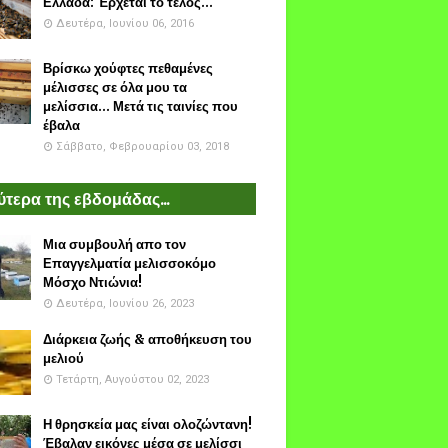
Ελλάδα: Έρχεται το τέλος...
Δευτέρα, Ιουνίου 06, 2016
Βρίσκω χούφτες πεθαμένες
μέλισσες σε όλα μου τα
μελίσσια... Μετά τις ταινίες που
έβαλα
Σάββατο, Φεβρουαρίου 03, 2018
τερα της εβδομάδας...
Μια συμβουλή απο τον
Επαγγελματία μελισσοκόμο
Μόσχο Ντιώνια!
Δευτέρα, Ιουνίου 26, 2023
Διάρκεια ζωής & αποθήκευση του
μελιού
Τετάρτη, Αυγούστου 02, 2023
Η θρησκεία μας είναι ολοζώντανη!
Έβαλαν εικόνες μέσα σε μελίσσι