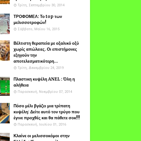
Τρίτη, Σεπτεμβρίου 30, 2014
ΤΡΟΦΟΜΕΛ: Το top των
μελισσοτροφών!
Σάββατο, Μαΐου 16, 2015
Βέλτιστη θεραπεία με οξαλικό οξύ
χωρίς απώλειες. Οι επιστήμονες
εξηγούν την
αποτελεσματικότερη...
Τρίτη, Δεκεμβρίου 24, 2019
Πλαστικη κυψέλη ANEL : Όλη η
αλήθεια
Παρασκευή, Νοεμβρίου 07, 2014
Πόσο μέλι βγάζει μια τρίπατη
κυψέλη: Δείτε αυτό τον τρύγο που
έγινε προχθές και θα πάθετε σοκ!!!
Παρασκευή, Ιουλίου 01, 2016
Κλαίνε οι μελισσοκόμοι στην