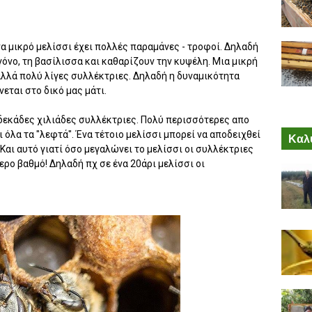
να μικρό μελίσσι έχει πολλές παραμάνες - τροφοί. Δηλαδή
όνο, τη βασίλισσα και καθαρίζουν την κυψέλη. Μια μικρή
αλλά πολύ λίγες συλλέκτριες. Δηλαδή η δυναμικότητα
νεται στο δικό μας μάτι.
 δεκάδες χιλιάδες συλλέκτριες. Πολύ περισσότερες απο
 όλα τα "λεφτά". Ένα τέτοιο μελίσσι μπορεί να αποδειχθεί
Καλύ
αι αυτό γιατί όσο μεγαλώνει το μελίσσι οι συλλέκτριες
ερο βαθμό! Δηλαδή πχ σε ένα 20άρι μελίσσι οι