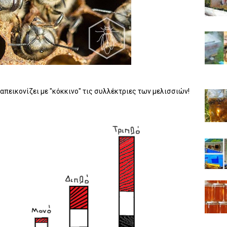
απεικονίζει με "κόκκινο" τις συλλέκτριες των μελισσιών!