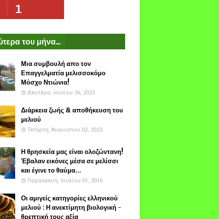
1
τερα του μήνα...
Μια συμβουλή απο τον
Επαγγελματία μελισσοκόμο
Μόσχο Ντιώνια!
Δευτέρα, Ιουνίου 26, 2023
Διάρκεια ζωής & αποθήκευση του
μελιού
Τετάρτη, Αυγούστου 02, 2023
Η θρησκεία μας είναι ολοζώντανη!
Έβαλαν εικόνες μέσα σε μελίσσι
και έγινε το θαύμα...
Παρασκευή, Ιουλίου 01, 2016
Οι αμιγείς κατηγορίες ελληνικού
μελιού : Η ανεκτίμητη βιολογική -
θρεπτική τους αξία