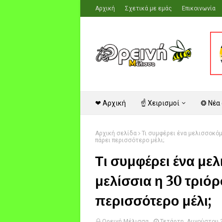
Αρχική
Σχετικά με εμάς
Επικοινωνία
❤ Αρχική
☝ Χειρισμοί
❂ Νέα
Αρχική σελίδα
Τι συμφέρει ένα μελισσοκόμο
πάρει περισσότερο μέλι;
Τι συμφέρει ένα μελ
μελίσσια η 30 τριό
περισσότερο μέλι;
Ορεινή Μέλισσα
Τετάρτη, Αυγούστου 