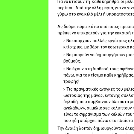
Για να κτίσουν τη
κάθε κηρήθρα, οι μέλ
περίπου. Από την άλλη μεριά, για να γ
γύρω στο ένα κιλό μέλι ή υποκατάστατο
Ας δούμε τώρα, κάτω από ποιες προϋπο
πρέπει να επικρατούν για την έκκρισή τ
Να υπάρχουν πολλές εργάτριες ηλικ
κτίστριες, με βάση τον εσωτερικό κ
Να μπορούν να δημιουργήσουν μια
βαθμούς.
Να έχουν στη διάθεσή τους άφθον
πάνω, για το κτίσιμο κάθε κηρήθρας
τροφής!
Τις πραγματικές ανάγκες του μελι
ωοτοκίας της μάνας, έντονης συλλο
δηλαδή, που συμβαίνουν όλα αυτά μ
αγελάδων», οι μέλισσες καλύπτουν τ
είναι το σφράγισμα των κελιών του
που ήδη υπάρχει, πάνω στα πλαίσια.
Την άνοιξη λοιπόν δημιουργούνται όλες