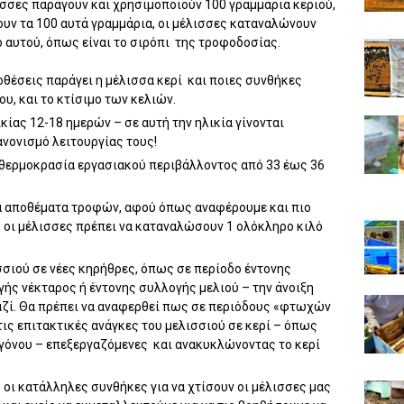
ισσες παράγουν και χρησιμοποιούν 100 γραμμάρια κεριού,
ίνουν τα 100 αυτά γραμμάρια, οι μέλισσες καταναλώνουν
 αυτού, όπως είναι το σιρόπι
της τροφοδοσίας.
θέσεις παράγει η μέλισσα κερί
και ποιες συνθήκες
ου, και το κτίσιμο των κελιών.
ίας 12-18 ημερών – σε αυτή την ηλικία γίνονται
ανονισμό λειτουργίας τους!
 θερμοκρασία εργασιακού περιβάλλοντος από 33 έως 36
α αποθέματα τροφών, αφού όπως αναφέρουμε και πιο
, οι μέλισσες πρέπει να καταναλώσουν 1 ολόκληρο κιλό
σσιού σε νέες κηρήθρες, όπως σε περίοδο έντονης
γής νέκταρος ή έντονης συλλογής μελιού – την άνοιξη
αζί. Θα πρέπει να αναφερθεί πως σε περιόδους «φτωχών
ις επιτακτικές ανάγκες του μελισσιού σε κερί – όπως
 γόνου – επεξεργαζόμενες
και ανακυκλώνοντας το κερί
 οι κατάλληλες συνθήκες για να χτίσουν οι μέλισσες μας