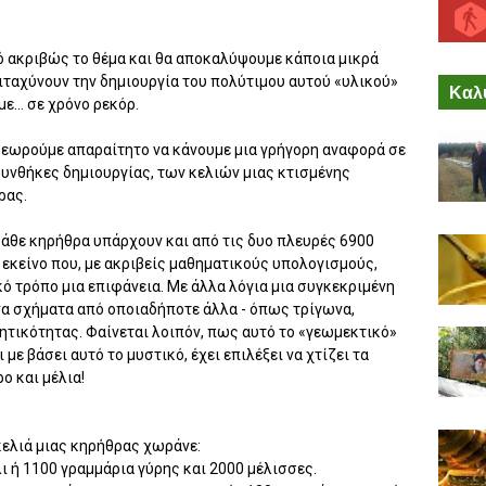
ό ακριβώς το θέμα και θα αποκαλύψουμε κάποια μικρά
πιταχύνουν την δημιουργία του πολύτιμου αυτού «υλικού»
Καλύ
... σε χρόνο ρεκόρ.
θεωρούμε απαραίτητο να κάνουμε μια γρήγορη αναφορά σε
συνθήκες δημιουργίας, των κελιών μιας κτισμένης
ρας.
κάθε κηρήθρα υπάρχουν και από τις δυο πλευρές 6900
 εκείνο που, με ακριβείς μαθηματικούς υπολογισμούς,
ό τρόπο μια επιφάνεια. Με άλλα λόγια μια συγκεκριμένη
α σχήματα από οποιαδήποτε άλλα - όπως τρίγωνα,
ητικότητας. Φαίνεται λοιπόν, πως αυτό το «γεωμεκτικό»
με βάσει αυτό το μυστικό, έχει επιλέξει να χτίζει τα
ο και μέλια!
κελιά μιας κηρήθρας χωράνε:
ι ή 1100 γραμμάρια γύρης και 2000 μέλισσες.