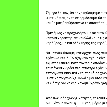
Σήμερα λοιπόν, θα ασχοληθούμε με αυτ
μυστικά που, αν τα εφαρμόσουμε, θα ε
και θα μας βοηθήσουν να το αποκτήσουμε
Πριν όμως να προχωρήσουμε σε αυτό, 
κάποια χαρακτηριστικά αλλά και στις 
κηρήθρας, μα και ολόκληρης της κηρήθ
Να υπενθυμίσουμε, κατ αρχάς, πως σε 
εξάγωνα κελιά. Το εξάγωνο σχήμα είναι
εκμεταλλεύεται κατά τον ποιο αποδοτικ
επιφάνεια χωράει περισσότερα εξάγων
τετράγωνα, κυκλικά κλπ, της ίδιας χωρ
μυστικό το γνωρίζει καλά η μέλισσα και 
κελιά της για να εξοικονομεί χρόνο, χώρ
Από πλευράς χωρητικότητας, τα 6900 
6900 άτομα γόνου ή 3000 γραμμάρια μέλ