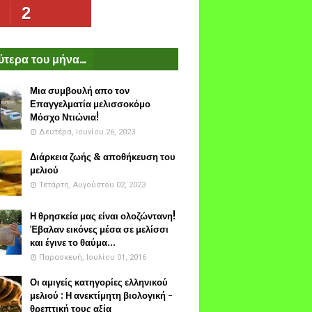
2
τερα του μήνα...
Μια συμβουλή απο τον
Επαγγελματία μελισσοκόμο
Μόσχο Ντιώνια!
Δευτέρα, Ιουνίου 26, 2023
Διάρκεια ζωής & αποθήκευση του
μελιού
Τετάρτη, Αυγούστου 02, 2023
Η θρησκεία μας είναι ολοζώντανη!
Έβαλαν εικόνες μέσα σε μελίσσι
και έγινε το θαύμα...
Παρασκευή, Ιουλίου 01, 2016
Οι αμιγείς κατηγορίες ελληνικού
μελιού : Η ανεκτίμητη βιολογική -
θρεπτική τους αξία