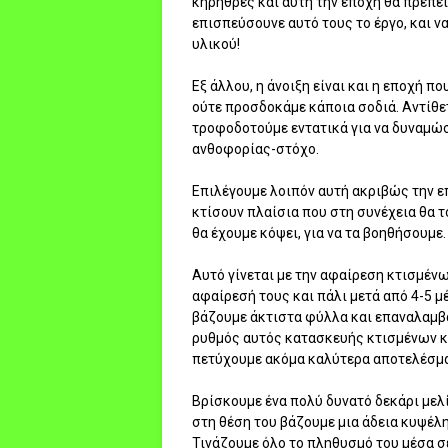
κηρήθρες και αυτή την εποχή θα πρέπει
επισπεύσουνε αυτό τους το έργο, και 
υλικού!
Εξ άλλου, η άνοιξη είναι και η εποχή 
ούτε προσδοκάμε κάποια σοδιά. Αντίθετ
τροφοδοτούμε εντατικά για να δυναμώσο
ανθοφορίας-στόχο.
Επιλέγουμε λοιπόν αυτή ακριβώς την ε
κτίσουν πλαίσια που στη συνέχεια θα 
θα έχουμε κόψει, για να τα βοηθήσουμε.
Αυτό γίνεται με την αφαίρεση κτισμέν
αφαίρεσή τους και πάλι μετά από 4-5 μ
βάζουμε άκτιστα φύλλα και επαναλαμβάν
ρυθμός αυτός κατασκευής κτισμένων κη
πετύχουμε ακόμα καλύτερα αποτελέσματ
Βρίσκουμε ένα πολύ δυνατό δεκάρι μελί
στη θέση του βάζουμε μια άδεια κυψέλη
Τινάζουμε όλο το πληθυσμό του μέσα σε