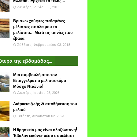
Ελλάδα: Έρχεται το τέλος...
Δευτέρα, Ιουνίου 06, 2016
Βρίσκω χούφτες πεθαμένες
μέλισσες σε όλα μου τα
μελίσσια... Μετά τις ταινίες που
έβαλα
Σάββατο, Φεβρουαρίου 03, 2018
τερα της εβδομάδας...
Μια συμβουλή απο τον
Επαγγελματία μελισσοκόμο
Μόσχο Ντιώνια!
Δευτέρα, Ιουνίου 26, 2023
Διάρκεια ζωής & αποθήκευση του
μελιού
Τετάρτη, Αυγούστου 02, 2023
Η θρησκεία μας είναι ολοζώντανη!
Έβαλαν εικόνες μέσα σε μελίσσι