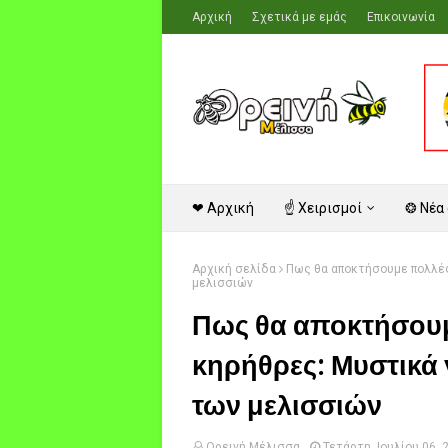
Αρχική
Σχετικά με εμάς
Επικοινωνία
❤ Αρχική
☝ Χειρισμοί
❂ Νέα
Αρχική σελίδα
Πως θα αποκτήσουμε πολλές
μελισσιών
Πως θα αποκτήσουμ
κηρήθρες: Μυστικά
των μελισσιών
Ορεινή Μέλισσα
Τετάρτη, Ιουλίου 06, 