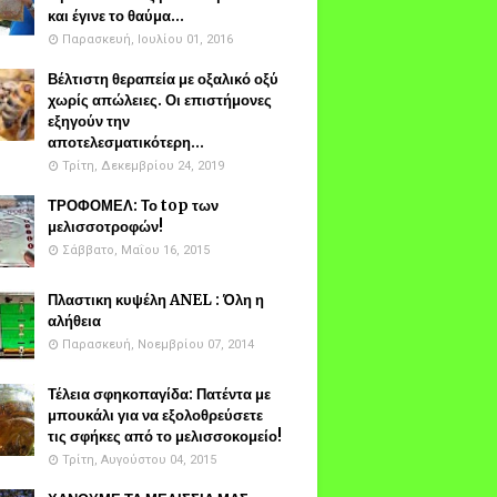
και έγινε το θαύμα...
Παρασκευή, Ιουλίου 01, 2016
Βέλτιστη θεραπεία με οξαλικό οξύ
χωρίς απώλειες. Οι επιστήμονες
εξηγούν την
αποτελεσματικότερη...
Τρίτη, Δεκεμβρίου 24, 2019
ΤΡΟΦΟΜΕΛ: Το top των
μελισσοτροφών!
Σάββατο, Μαΐου 16, 2015
Πλαστικη κυψέλη ANEL : Όλη η
αλήθεια
Παρασκευή, Νοεμβρίου 07, 2014
Τέλεια σφηκοπαγίδα: Πατέντα με
μπουκάλι για να εξολοθρεύσετε
τις σφήκες από το μελισσοκομείο!
Τρίτη, Αυγούστου 04, 2015