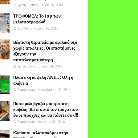
Τρίτη, Σεπτεμβρίου 30, 2014
ΤΡΟΦΟΜΕΛ: Το top των
μελισσοτροφών!
Σάββατο, Μαΐου 16, 2015
Βέλτιστη θεραπεία με οξαλικό οξύ
χωρίς απώλειες. Οι επιστήμονες
εξηγούν την
αποτελεσματικότερη...
Τρίτη, Δεκεμβρίου 24, 2019
Πλαστικη κυψέλη ANEL : Όλη η
αλήθεια
Παρασκευή, Νοεμβρίου 07, 2014
Πόσο μέλι βγάζει μια τρίπατη
κυψέλη: Δείτε αυτό τον τρύγο που
έγινε προχθές και θα πάθετε σοκ!!!
Παρασκευή, Ιουλίου 01, 2016
Κλαίνε οι μελισσοκόμοι στην