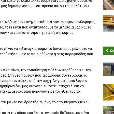
 και εμείς να εκμεταλλευτούμε για να τις βοηθήσουμε να
να μας δημιουργήσουμε αυτάρκεια αυτού του πολύτιμου
που συνήθως δεν κυνηγάμε κάποια συγκεκριμένη ανθοφορία,
α, τότε είναι που αναπτύσσουμε τα μελίσσια μας και τα
υν και να είναι έτοιμα τη στιγμή της κυρίας
ποχή για να «εξαναγκάσουμε» τα δυνατά μας μελίσσια να
Καλύ
τοποθετήσουμε στα ποιο αδύνατα ή στις παραφυάδες που
ων πλαισίων, την τοποθέτηση φύλλων κηρήθρας και την
έρες. Στη θέση αυτών που
αφαιρούμε συνεχίζουμε να
ουμε τον κύκλο από την αρχή. Αν για κάποιο λόγο, ο
ρήθρων δεν μας ικανοποιεί, τότε υπάρχει λύση να
α και μεγαλύτερη παραγωγή, με τον εξής τρόπο.
σσι με νέα και δραστήρια μάνα, το απομακρύνουμε και
.
 αυτή την άδεια κυψέλη, στην οποία βάζουμε μόνο ένα