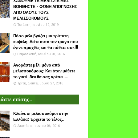
ΧΑΝΟΥΜΕ ΤΑ ΜΕΛΙΣΣΙΑ ΜΑΣ
ΒΟΗΘΗΣΤΕ - ΦΩΝΗ ΑΠΟΓΝΩΣΗΣ
ΑΠΟ ΟΛΟΥΣ ΤΟΥΣ
ΜΕΛΙΣΣΟΚΟΜΟΥΣ
Τετάρτη, Ιουνίου 19, 2019
Πόσο μέλι βγάζει μια τρίπατη
κυψέλη: Δείτε αυτό τον τρύγο που
έγινε προχθές και θα πάθετε σοκ!!!
Παρασκευή, Ιουλίου 01, 2016
Αγοράστε μέλι μόνο από
μελισσοκόμους: Και όταν μάθετε
το γιατί, δεν θα σας αρέσει....
Τρίτη, Σεπτεμβρίου 27, 2016
άστε επίσης...
Κλαίνε οι μελισσοκόμοι στην
Ελλάδα: Έρχεται το τέλος...
Δευτέρα, Ιουνίου 06, 2016