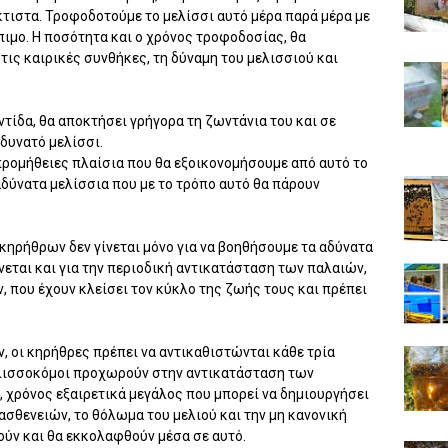
άκτιστα. Τροφοδοτούμε το μελίσσι αυτό μέρα παρά μέρα με
πιμο. Η ποσότητα και ο χρόνος τροφοδοσίας, θα
ις καιρικές συνθήκες, τη δύναμη του μελισσιού και
ντίδα, θα αποκτήσει γρήγορα τη ζωντάνια του και σε
 δυνατό μελίσσι.
 προμήθειες πλαίσια που θα εξοικονομήσουμε από αυτό το
αδύνατα μελίσσια που με το τρόπο αυτό θα πάρουν
ηρήθρων δεν γίνεται μόνο για να βοηθήσουμε τα αδύνατα
ίνεται και για την περιοδική αντικατάσταση των παλαιών,
 που έχουν κλείσει τον κύκλο της ζωής τους και πρέπει
 οι κηρήθρες πρέπει να αντικαθιστώνται κάθε τρία
μελισσοκόμοι προχωρούν στην αντικατάσταση των
, χρόνος εξαιρετικά μεγάλος που μπορεί να δημιουργήσει
σθενειών, το θόλωμα του μελιού και την μη κανονική
ούν και θα εκκολαφθούν μέσα σε αυτό.