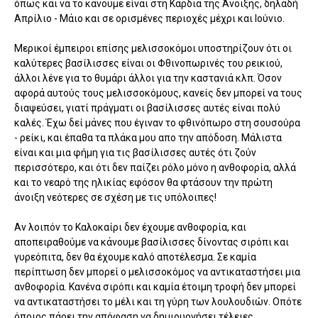
όπως και να το κάνουμε είναι στη Καρδιά της Άνοιξης, δηλαδή
Απρίλιο - Μάιο και σε ορισμένες περιοχές μέχρι και Ιούνιο.
Μερικοί έμπειροι επίσης μελισσοκόμοι υποστηρίζουν ότι οι
καλύτερες βασίλισσες είναι οι Φθινοπωρινές του ρεικιού,
άλλοι λένε για το θυμάρι άλλοι για την καστανιά κλπ. Όσον
αφορά αυτούς τους μελισσοκόμους, κανείς δεν μπορεί να τους
διαψεύσει, γιατί πράγματι οι βασίλισσες αυτές είναι πολύ
καλές. Έχω δεί μάνες που έγιναν το φθινόπωρο στη σουσούρα
- ρείκι, και έπαθα τα πλάκα μου απο την απόδοση. Μάλιστα
είναι και μια φήμη για τις βασίλισσες αυτές ότι ζούν
περισσότερο, και ότι δεν παίζει ρόλο μόνο η ανθοφορία, αλλά
και το νεαρό της ηλικίας εφόσον θα φτάσουν την πρώτη
άνοιξη νεότερες σε σχέση με τις υπόλοιπες!
Αν λοιπόν το Καλοκαίρι δεν έχουμε ανθοφορία, και
αποπειραθούμε να κάνουμε βασίλισσες δίνοντας σιρόπι και
γυρεόπιτα, δεν θα έχουμε καλό αποτέλεσμα. Σε καμία
περίπτωση δεν μπορεί ο μελισσοκόμος να αντικαταστήσει μια
ανθοφορία. Κανένα σιρόπι και καμία έτοιμη τροφή δεν μπορεί
να αντικαταστήσει το μέλι και τη γύρη των λουλουδιών. Οπότε
όποιος πάρει την απόφαση να δημιουργήσει τέλειες