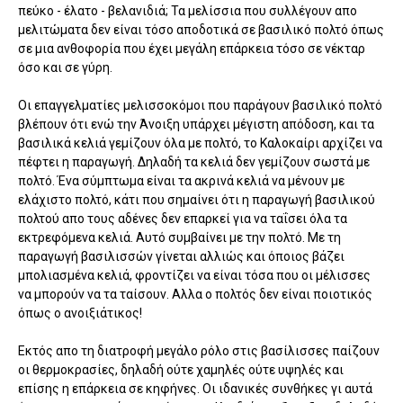
πεύκο - έλατο - βελανιδιά; Τα μελίσσια που συλλέγουν απο
μελιτώματα δεν είναι τόσο αποδοτικά σε βασιλικό πολτό όπως
σε μια ανθοφορία που έχει μεγάλη επάρκεια τόσο σε νέκταρ
όσο και σε γύρη.
Οι επαγγελματίες μελισσοκόμοι που παράγουν βασιλικό πολτό
βλέπουν ότι ενώ την Άνοιξη υπάρχει μέγιστη απόδοση, και τα
βασιλικά κελιά γεμίζουν όλα με πολτό, το Καλοκαίρι αρχίζει να
πέφτει η παραγωγή. Δηλαδή τα κελιά δεν γεμίζουν σωστά με
πολτό. Ένα σύμπτωμα είναι τα ακρινά κελιά να μένουν με
ελάχιστο πολτό, κάτι που σημαίνει ότι η παραγωγή βασιλικού
πολτού απο τους αδένες δεν επαρκεί για να ταΐσει όλα τα
εκτρεφόμενα κελιά. Αυτό συμβαίνει με την πολτό. Με τη
παραγωγή βασιλισσών γίνεται αλλιώς και όποιος βάζει
μπολιασμένα κελιά, φροντίζει να είναι τόσα που οι μέλισσες
να μπορούν να τα ταίσουν. Αλλα ο πολτός δεν είναι ποιοτικός
όπως ο ανοιξιάτικος!
Εκτός απο τη διατροφή μεγάλο ρόλο στις βασίλισσες παίζουν
οι θερμοκρασίες, δηλαδή ούτε χαμηλές ούτε υψηλές και
επίσης η επάρκεια σε κηφήνες. Οι ιδανικές συνθήκες γι αυτά