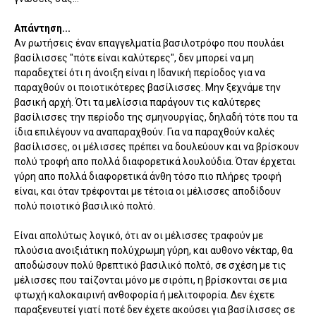
Απάντηση...
Αν ρωτήσεις έναν επαγγελματία βασιλοτρόφο που πουλάει
βασίλισσες "πότε είναι καλύτερες", δεν μπορεί να μη
παραδεχτεί ότι η άνοιξη είναι η Ιδανική περίοδος για να
παραχθούν οι ποιοτικότερες βασίλισσες. Μην ξεχνάμε την
βασική αρχή. Ότι τα μελίσσια παράγουν τις καλύτερες
βασίλισσες την περίοδο της σμηνουργίας, δηλαδή τότε που τα
ίδια επιλέγουν να αναπαραχθούν. Για να παραχθούν καλές
βασίλισσες, οι μέλισσες πρέπει να δουλεύουν και να βρίσκουν
πολύ τροφή απο πολλά διαφορετικά λουλούδια. Όταν έρχεται
γύρη απο πολλά διαφορετικά άνθη τόσο πιο πλήρες τροφή
είναι, και όταν τρέφονται με τέτοια οι μέλισσες αποδίδουν
πολύ ποιοτικό βασιλικό πολτό.
Είναι απολύτως λογικό, ότι αν οι μέλισσες τραφούν με
πλούσια ανοιξιάτικη πολύχρωμη γύρη, και αυθονο νέκταρ, θα
αποδώσουν πολύ θρεπτικό βασιλικό πολτό, σε σχέση με τις
μέλισσες που ταίζονται μόνο με σιρόπι, η βρίσκονται σε μια
φτωχή καλοκαιρινή ανθοφορία ή μελιτοφορία. Δεν έχετε
παραξενευτεί γιατί ποτέ δεν έχετε ακούσει για βασίλισσες σε