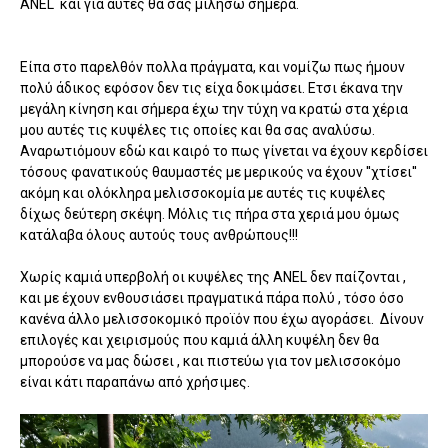
ANEL και για αυτές θα σας μιλήσω σήμερα.
Είπα στο παρελθόν πολλα πράγματα, και νομίζω πως ήμουν
πολύ άδικος εφόσον δεν τις είχα δοκιμάσει. Ετσι έκανα την
μεγάλη κίνηση και σήμερα έχω την τύχη να κρατώ στα χέρια
μου αυτές τις κυψέλες τις οποίες και θα σας αναλύσω.
Αναρωτιόμουν εδώ και καιρό το πως γίνεται να έχουν κερδίσει
τόσους φανατικούς θαυμαστές με μερικούς να έχουν ''χτίσει''
ακόμη και ολόκληρα μελισσοκομία με αυτές τις κυψέλες
δίχως δεύτερη σκέψη. Μόλις τις πήρα στα χεριά μου όμως
κατάλαβα όλους αυτούς τους ανθρώπους!!!
Χωρίς καμιά υπερβολή οι κυψέλες της ANEL δεν παίζονται ,
και με έχουν ενθουσιάσει πραγματικά πάρα πολύ , τόσο όσο
κανένα άλλο μελισσοκομικό προϊόν που έχω αγοράσει. Δίνουν
επιλογές και χειρισμούς που καμιά άλλη κυψέλη δεν θα
μπορούσε να μας δώσει , και πιστεύω για τον μελισσοκόμο
είναι κάτι παραπάνω από χρήσιμες.