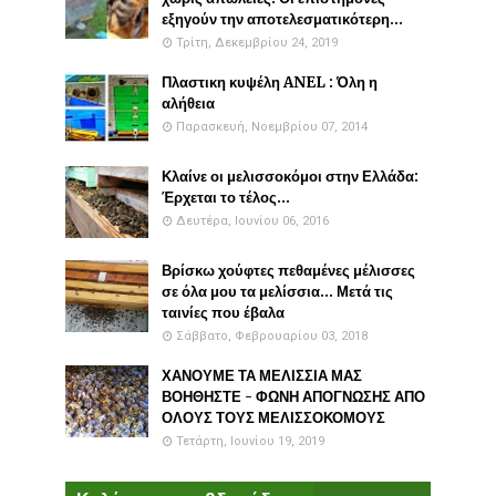
εξηγούν την αποτελεσματικότερη...
Τρίτη, Δεκεμβρίου 24, 2019
Πλαστικη κυψέλη ANEL : Όλη η
αλήθεια
Παρασκευή, Νοεμβρίου 07, 2014
Κλαίνε οι μελισσοκόμοι στην Ελλάδα:
Έρχεται το τέλος...
Δευτέρα, Ιουνίου 06, 2016
Βρίσκω χούφτες πεθαμένες μέλισσες
σε όλα μου τα μελίσσια... Μετά τις
ταινίες που έβαλα
Σάββατο, Φεβρουαρίου 03, 2018
ΧΑΝΟΥΜΕ ΤΑ ΜΕΛΙΣΣΙΑ ΜΑΣ
ΒΟΗΘΗΣΤΕ - ΦΩΝΗ ΑΠΟΓΝΩΣΗΣ ΑΠΟ
ΟΛΟΥΣ ΤΟΥΣ ΜΕΛΙΣΣΟΚΟΜΟΥΣ
Τετάρτη, Ιουνίου 19, 2019