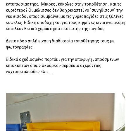
εντυπωσιάστηκα. Μικρές , εύκολες στην τοποθέτηση , και το
κυριότερο? Οι μέλισσες δεν θα χρειαστεί να ''συνηθίσουν'' την
νέα είσοδο , όπως συμβαίνει με τις γυρεοπαγίδες στις ξύλινες
κυψέλες. Ειδική υποδοχή και για τους κηφήνες ειναι ενα ακόμη
επιπλέον θετικό χαρακτηριστικό αυτής της παγίδας.
Δειτε πόσο απλή ειναι η διαδικασία τοποθέτησης τους με
φωτογραφίες.
Ειδικά σχεδιασμένο πορτάκι για την αποφυγή , απρόσμενων
επισκεπτών όπως σκούρκοι-σερσέκια αχερόντιες
νυχτοπεταλούδες κλπ......