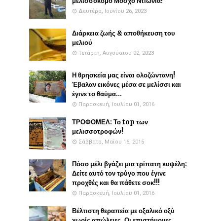
μελισσοκόμο Μόσχο Ντιώνια!
Δευτέρα, Ιουνίου 26, 2023
Διάρκεια ζωής & αποθήκευση του
μελιού
Τετάρτη, Αυγούστου 02, 2023
Η θρησκεία μας είναι ολοζώντανη!
Έβαλαν εικόνες μέσα σε μελίσσι και
έγινε το θαύμα...
Παρασκευή, Ιουλίου 01, 2016
ΤΡΟΦΟΜΕΛ: Το top των
μελισσοτροφών!
Σάββατο, Μαΐου 16, 2015
Πόσο μέλι βγάζει μια τρίπατη κυψέλη:
Δείτε αυτό τον τρύγο που έγινε
προχθές και θα πάθετε σοκ!!!
Παρασκευή, Ιουλίου 01, 2016
Βέλτιστη θεραπεία με οξαλικό οξύ
χωρίς απώλειες. Οι επιστήμονες