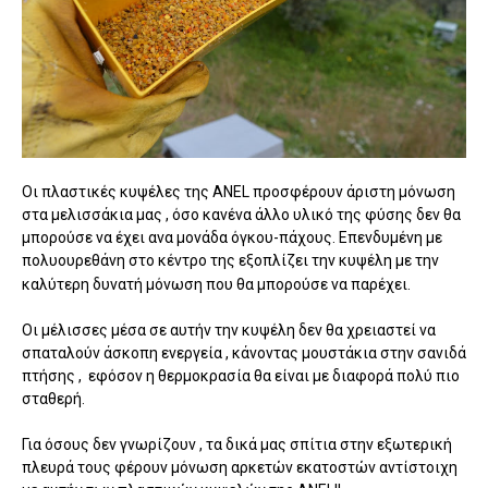
Οι πλαστικές κυψέλες της ANEL προσφέρουν άριστη μόνωση
στα μελισσάκια μας , όσο κανένα άλλο υλικό της φύσης δεν θα
μπορούσε να έχει ανα μονάδα όγκου-πάχους. Επενδυμένη με
πολυουρεθάνη
στο κέντρο της εξοπλίζει την κυψέλη με την
καλύτερη δυνατή μόνωση που θα μπορούσε να παρέχει.
Οι μέλισσες μέσα σε αυτήν την κυψέλη δεν θα χρειαστεί να
σπαταλούν άσκοπη ενεργεία , κάνοντας μουστάκια στην σανιδά
πτήσης , εφόσον η θερμοκρασία θα είναι με διαφορά πολύ πιο
σταθερή.
Για όσους δεν γνωρίζουν , τα δικά μας σπίτια στην εξωτερική
πλευρά τους φέρουν μόνωση αρκετών εκατοστών αντίστοιχη