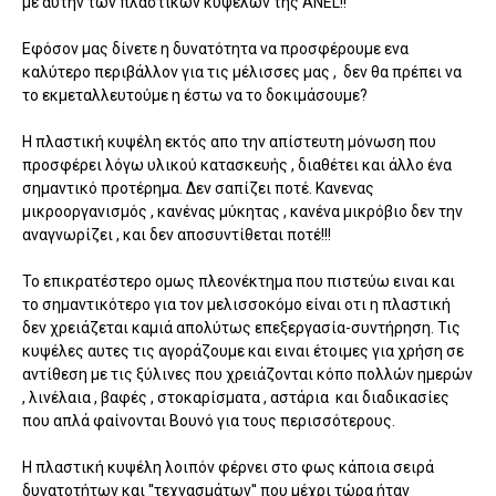
με αυτήν των πλαστικών κυψελών της ANEL!!
Eφόσον μας δίνετε η δυνατότητα να προσφέρουμε ενα
καλύτερο περιβάλλον για τις μέλισσες μας , δεν θα πρέπει να
το εκμεταλλευτούμε η έστω να το δοκιμάσουμε?
Η πλαστική κυψέλη εκτός απο την απίστευτη μόνωση που
προσφέρει λόγω υλικού κατασκευής , διαθέτει και άλλο ένα
σημαντικό προτέρημα. Δεν σαπίζει ποτέ. Κανενας
μικροοργανισμός , κανένας μύκητας , κανένα μικρόβιο δεν την
αναγνωρίζει , και δεν αποσυντίθεται ποτέ!!!
Το επικρατέστερο ομως πλεονέκτημα που πιστεύω ειναι και
το σημαντικότερο για τον μελισσοκόμο είναι οτι η πλαστική
δεν χρειάζεται καμιά απολύτως επεξεργασία-συντήρηση. Τις
κυψέλες αυτες τις αγοράζουμε και ειναι έτοιμες για χρήση σε
αντίθεση με τις ξύλινες που χρειάζονται κόπο πολλών ημερών
, λινέλαια , βαφές , στοκαρίσματα , αστάρια και διαδικασίες
που απλά φαίνονται Βουνό για τους περισσότερους.
Η πλαστική κυψέλη λοιπόν φέρνει στο φως κάποια σειρά
δυνατοτήτων και ''τεχνασμάτων'' που μέχρι τώρα ήταν