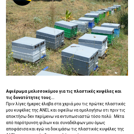
Αφιέρωμα μελισσοκόμου για τις πλαστικές κυψέλες και
τις δυνατότητες τους...
Πριν λίγες ήμερες έλαβα στα χεριά μου τις πρώτες πλαστικές
μου κυψέλες της ANEL και οφείλω να ομολογήσω οτι πριν τις
αποκτήσω δεν περίμενω να εντυπωσιαστώ τόσο πολύ. Μέτα
από παρότρυνση φίλων και συναδέλφων μου όμως
αποφάσισα και εγώ να δοκιμάσω τις πλαστικές κυψέλες της