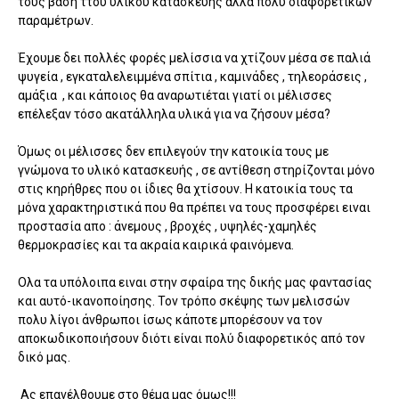
τους βάση ττου υλικού κατασκευής αλλά πολύ διαφορετικών
παραμέτρων.
Έχουμε δει πολλές φορές μελίσσια να χτίζουν μέσα σε παλιά
ψυγεία , εγκαταλελειμμένα σπίτια , καμινάδες , τηλεοράσεις ,
αμάξια , και κάποιος θα αναρωτιέται γιατί οι μέλισσες
επέλεξαν τόσο ακατάλληλα υλικά για να ζήσουν μέσα?
Όμως οι μέλισσες δεν επιλεγούν την κατοικία τους με
γνώμονα το υλικό κατασκευής , σε αντίθεση στηρίζονται μόνο
στις κηρήθρες που οι ίδιες θα χτίσουν. Η κατοικία τους τα
μόνα χαρακτηριστικά που θα πρέπει να τους προσφέρει ειναι
προστασία απο : άνεμους , βροχές , υψηλές-χαμηλές
θερμοκρασίες και τα ακραία καιρικά φαινόμενα.
Ολα τα υπόλοιπα ειναι στην σφαίρα της δικής μας φαντασίας
και αυτό-ικανοποίησης. Τον τρόπο σκέψης των μελισσών
πολυ λίγοι άνθρωποι ίσως κάποτε μπορέσουν να τον
αποκωδικοποιήσουν διότι είναι πολύ διαφορετικός από τον
δικό μας.
Ας επανέλθουμε στο θέμα μας όμως!!!