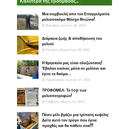
Καλύτερα της εβδομάδας...
Μια συμβουλή απο τον Επαγγελματία
μελισσοκόμο Μόσχο Ντιώνια!
Δευτέρα, Ιουνίου 26, 2023
Διάρκεια ζωής & αποθήκευση του
μελιού
Τετάρτη, Αυγούστου 02, 2023
Η θρησκεία μας είναι ολοζώντανη!
Έβαλαν εικόνες μέσα σε μελίσσι και
έγινε το θαύμα...
Παρασκευή, Ιουλίου 01, 2016
ΤΡΟΦΟΜΕΛ: Το top των
μελισσοτροφών!
Σάββατο, Μαΐου 16, 2015
Πόσο μέλι βγάζει μια τρίπατη κυψέλη:
Δείτε αυτό τον τρύγο που έγινε
προχθές και θα πάθετε σοκ!!!