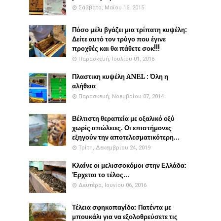
Σάββατο, Μαΐου 16, 2015
Πόσο μέλι βγάζει μια τρίπατη κυψέλη:
Δείτε αυτό τον τρύγο που έγινε
προχθές και θα πάθετε σοκ!!!
Παρασκευή, Ιουλίου 01, 2016
Πλαστικη κυψέλη ANEL : Όλη η
αλήθεια
Παρασκευή, Νοεμβρίου 07, 2014
Βέλτιστη θεραπεία με οξαλικό οξύ
χωρίς απώλειες. Οι επιστήμονες
εξηγούν την αποτελεσματικότερη...
Τρίτη, Δεκεμβρίου 24, 2019
Κλαίνε οι μελισσοκόμοι στην Ελλάδα:
Έρχεται το τέλος...
Δευτέρα, Ιουνίου 06, 2016
Τέλεια σφηκοπαγίδα: Πατέντα με
μπουκάλι για να εξολοθρεύσετε τις