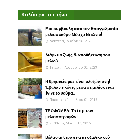
Καλύτερα του μήνα...
Μια συμβουλή απο τον Επαγγελματία
μελισσοκόμο Μόσχο Ντιώνια!
Δευτέρα, Ιουνίου 26, 2023
Διάρκεια ζωής & αποθήκευση του
μελιού
Τετάρτη, Αυγούστου 02, 2023
Η θρησκεία μας είναι ολοζώντανη!
Έβαλαν εικόνες μέσα σε μελίσσι και
έγινε το θαύμα...
Παρασκευή, Ιουλίου 01, 2016
ΤΡΟΦΟΜΕΛ: Το top των
μελισσοτροφών!
Σάββατο, Μαΐου 16, 2015
Βέλτιστη θεραπεία με οξαλικό οξύ