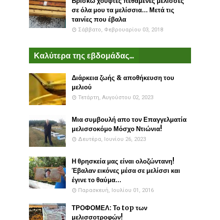
Βρίσκω χούφτες πεθαμένες μέλισσες
σε όλα μου τα μελίσσια... Μετά τις
ταινίες που έβαλα
Σάββατο, Φεβρουαρίου 03, 2018
Καλύτερα της εβδομάδας...
Διάρκεια ζωής & αποθήκευση του
μελιού
Τετάρτη, Αυγούστου 02, 2023
Μια συμβουλή απο τον Επαγγελματία
μελισσοκόμο Μόσχο Ντιώνια!
Δευτέρα, Ιουνίου 26, 2023
Η θρησκεία μας είναι ολοζώντανη!
Έβαλαν εικόνες μέσα σε μελίσσι και
έγινε το θαύμα...
Παρασκευή, Ιουλίου 01, 2016
ΤΡΟΦΟΜΕΛ: Το top των
μελισσοτροφών!