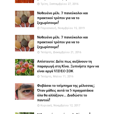
Τρίτη, Σεπτεμβρίου 27, 2016
Νοθευένο μέλι. 7 πανεύκολοι και
πρακτικοί τρόποι για να το
ξεχωρίσουμε!
Παρασκευή, Νοεμβρίου 15, 2019
Νοθευένο μέλι. 7 πανεύκολοι και
πρακτικοί τρόποι για να το
ξεχωρίσουμε!
Τετάρτη, Δεκεμβρίου 21, 2016
Απίστευτο: Δείτε πως αυξάνουν τη
παραγωγή στη Κίνα. Ξυπνήστε πριν να
είναι αργά VIDEO ΣΟΚ
Τετάρτη, Μαΐου 11, 2016
Φοβάσαι το τσίμπημα της μέλισσας;
Όταν μάθεις αυτά τα 5 πραγματάκια
όλα θα αλλάξουν... Διαδώστε το
παντού!
Κυριακή, Νοεμβρίου 12, 2017