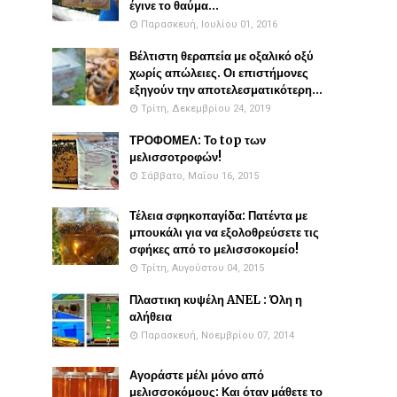
έγινε το θαύμα...
Παρασκευή, Ιουλίου 01, 2016
Βέλτιστη θεραπεία με οξαλικό οξύ
χωρίς απώλειες. Οι επιστήμονες
εξηγούν την αποτελεσματικότερη...
Τρίτη, Δεκεμβρίου 24, 2019
ΤΡΟΦΟΜΕΛ: Το top των
μελισσοτροφών!
Σάββατο, Μαΐου 16, 2015
Τέλεια σφηκοπαγίδα: Πατέντα με
μπουκάλι για να εξολοθρεύσετε τις
σφήκες από το μελισσοκομείο!
Τρίτη, Αυγούστου 04, 2015
Πλαστικη κυψέλη ANEL : Όλη η
αλήθεια
Παρασκευή, Νοεμβρίου 07, 2014
Αγοράστε μέλι μόνο από
μελισσοκόμους: Και όταν μάθετε το