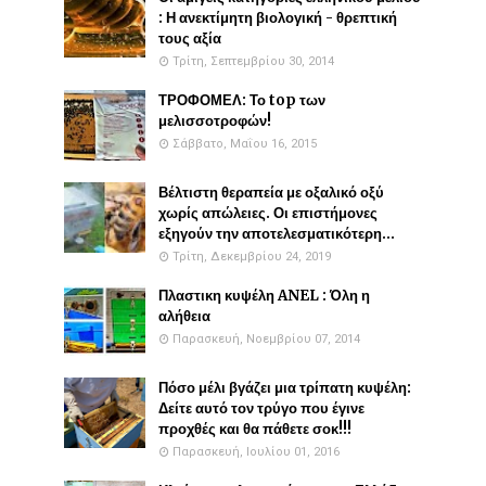
: Η ανεκτίμητη βιολογική - θρεπτική
τους αξία
Τρίτη, Σεπτεμβρίου 30, 2014
ΤΡΟΦΟΜΕΛ: Το top των
μελισσοτροφών!
Σάββατο, Μαΐου 16, 2015
Βέλτιστη θεραπεία με οξαλικό οξύ
χωρίς απώλειες. Οι επιστήμονες
εξηγούν την αποτελεσματικότερη...
Τρίτη, Δεκεμβρίου 24, 2019
Πλαστικη κυψέλη ANEL : Όλη η
αλήθεια
Παρασκευή, Νοεμβρίου 07, 2014
Πόσο μέλι βγάζει μια τρίπατη κυψέλη:
Δείτε αυτό τον τρύγο που έγινε
προχθές και θα πάθετε σοκ!!!
Παρασκευή, Ιουλίου 01, 2016