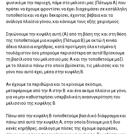
φυσικά με την περιοχή, πάμε στο μελίσσι μας (Πάτωμα Α) που
πρέπει να έχουμε φροντίσει να έχει διαχειμάσει σε κατάλληλη
τοποθεσία και να έχει δεκαρίσει, έχοντας βέβαια και τα
ανάλογα πλαίσια γόνου, και κάνουμε τους εξής χειρισμούς:
Σηκώνουμε την κυψέλη αυτή (Α) από τη βάση της και στη θέση
της τοποθετούμε μια κυψέλη (Πάτωμα Β) με οκτώ ή εννέα
άδεια πλαίσια κηρήθρας, κατά προτίμηση όλα κτισμένα ή
τουλάχιστον όσο μπορούμε περισσότερα απ αυτά! Βρίσκουμε
τη βασίλισσα του μελισσιού μας Α και την τοποθετούμε μαζί
με το πλαίσιο πάνω στο οποίο βρίσκεται, τις μέλισσες και το
γόνο που αυτό έχει, μέσα στην κυψέλη Β.
Αν έχουμε τα περιθώρια και το κρίνουμε σκόπιμο,
μεταφέρουμε από την Α στην Β και ένα ακόμα πλαίσιο με γόνο,
για να μην καθυστερήσει υπερβολικά η ανασυγκρότηση του
μελισσιού της κυψέλης Β.
Πάνω από την κυψέλη Β τοποθετούμε βασιλικό διάφραγμα και
πάνω από αυτό την κυψέλη Α, στην οποία δίνουμε μια ή δυο
κενές κηρήθρες, ανάλογα με πόσες της έχουμε αφαιρέσει,