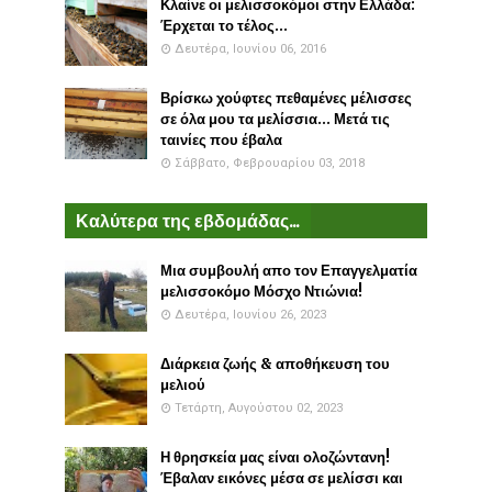
Κλαίνε οι μελισσοκόμοι στην Ελλάδα:
Έρχεται το τέλος...
Δευτέρα, Ιουνίου 06, 2016
Βρίσκω χούφτες πεθαμένες μέλισσες
σε όλα μου τα μελίσσια... Μετά τις
ταινίες που έβαλα
Σάββατο, Φεβρουαρίου 03, 2018
Καλύτερα της εβδομάδας...
Μια συμβουλή απο τον Επαγγελματία
μελισσοκόμο Μόσχο Ντιώνια!
Δευτέρα, Ιουνίου 26, 2023
Διάρκεια ζωής & αποθήκευση του
μελιού
Τετάρτη, Αυγούστου 02, 2023
Η θρησκεία μας είναι ολοζώντανη!
Έβαλαν εικόνες μέσα σε μελίσσι και