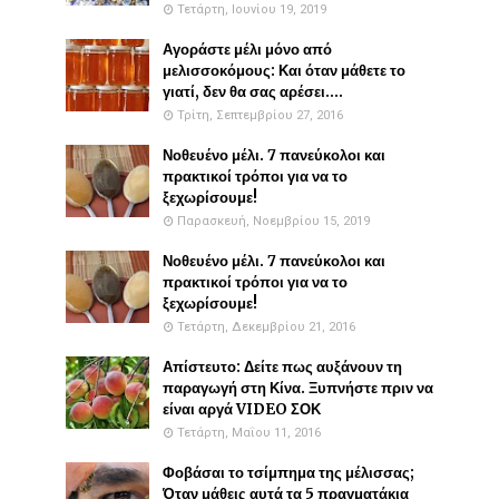
Τετάρτη, Ιουνίου 19, 2019
Αγοράστε μέλι μόνο από
μελισσοκόμους: Και όταν μάθετε το
γιατί, δεν θα σας αρέσει....
Τρίτη, Σεπτεμβρίου 27, 2016
Νοθευένο μέλι. 7 πανεύκολοι και
πρακτικοί τρόποι για να το
ξεχωρίσουμε!
Παρασκευή, Νοεμβρίου 15, 2019
Νοθευένο μέλι. 7 πανεύκολοι και
πρακτικοί τρόποι για να το
ξεχωρίσουμε!
Τετάρτη, Δεκεμβρίου 21, 2016
Απίστευτο: Δείτε πως αυξάνουν τη
παραγωγή στη Κίνα. Ξυπνήστε πριν να
είναι αργά VIDEO ΣΟΚ
Τετάρτη, Μαΐου 11, 2016
Φοβάσαι το τσίμπημα της μέλισσας;
Όταν μάθεις αυτά τα 5 πραγματάκια