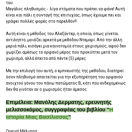
του.
Μεγάλος πληθυσμός - λίγα στόματα που πρέπει να φάνε! Αυτή
είναι και πάλι η συνταγή της επιτυχίας, όπως έχουμε πει και
γράψει πολλές φορές στο παρελθόν!!
Αυτή είναι η μέθοδος του Αλεξάντερ, η οποία, όπως γίνεται
αντιληπτό, μοιάζει αρκετά με μεθόδου Ντεμαρί. Από την άλλη
μεριά πάλι, εισάγει μια καινοτομία στους χειρισμούς, αφού δεν
χωρίζει αμέσως το ορφανό μέρος που προκύπτει μετά τον
χωρισμό, αλλά έπειτα από πέντε (5) μέρες.
Με την επιλογή του αυτή, ο εμπνευστής της μεθόδου, διατηρεί
όσον πληθυσμό απαιτείται για την εξυπηρέτηση του ορφανού
ανοιχτού γόνου του πάνω πατώματος Β, κάτι που ενδεχομένως
δεν θα γινόταν αν ο χωρισμός ήταν άμεσος.
Επιμέλεια: Μανόλης Δερματης, ερευνητής
μελισσοκόμος, συγγραφέας του βιβλίου "
Η
Ιστορία Μιας Βασίλισσας
"
Ορεινή Μέλισσα