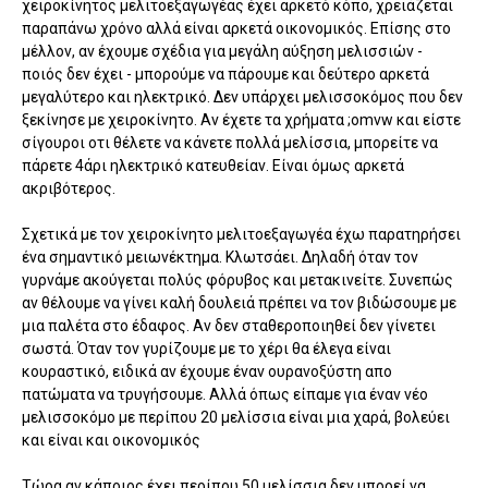
χειροκίνητος μελιτοεξαγωγέας έχει αρκετό κόπο, χρειάζεται
παραπάνω χρόνο αλλά είναι αρκετά οικονομικός. Επίσης στο
μέλλον, αν έχουμε σχέδια για μεγάλη αύξηση μελισσιών -
ποιός δεν έχει - μπορούμε να πάρουμε και δεύτερο αρκετά
μεγαλύτερο και ηλεκτρικό. Δεν υπάρχει μελισσοκόμος που δεν
ξεκίνησε με χειροκίνητο. Αν έχετε τα χρήματα ;omvw και είστε
σίγουροι οτι θέλετε να κάνετε πολλά μελίσσια, μπορείτε να
πάρετε 4άρι ηλεκτρικό κατευθείαν. Είναι όμως αρκετά
ακριβότερος.
Σχετικά με τον χειροκίνητο μελιτοεξαγωγέα έχω παρατηρήσει
ένα σημαντικό μειωνέκτημα. Κλωτσάει. Δηλαδή όταν τον
γυρνάμε ακούγεται πολύς φόρυβος και μετακινείτε. Συνεπώς
αν θέλουμε να γίνει καλή δουλειά πρέπει να τον βιδώσουμε με
μια παλέτα στο έδαφος. Αν δεν σταθεροποιηθεί δεν γίνετει
σωστά. Όταν τον γυρίζουμε με το χέρι θα έλεγα είναι
κουραστικό, ειδικά αν έχουμε έναν ουρανοξύστη απο
πατώματα να τρυγήσουμε. Αλλά όπως είπαμε για έναν νέο
μελισσοκόμο με περίπου 20 μελίσσια είναι μια χαρά, βολεύει
και είναι και οικονομικός
Τώρα αν κάποιος έχει περίπου 50 μελίσσια δεν μπορεί να