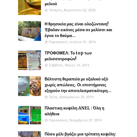
μελιού
Τετάρτη, Αυγούστου 02, 2023
Η θρησκεία μας είναι ολοζώντανη!
Έβαλαν εικόνες μέσα σε μελίσσι και
έγινε το θαύμα...
Παρασκευή, Ιουλίου 01, 2016
ΤΡΟΦΟΜΕΛ: Το top των
μελισσοτροφών!
Σάββατο, Μαΐου 16, 2015
Βέλτιστη θεραπεία με οξαλικό οξύ
χωρίς απώλειες. Οι επιστήμονες
εξηγούν την αποτελεσματικότερη...
Τρίτη, Δεκεμβρίου 24, 2019
Πλαστικη κυψέλη ANEL : Όλη η
αλήθεια
Παρασκευή, Νοεμβρίου 07, 2014
Πόσο μέλι βγάζει μια τρίπατη κυψέλη: