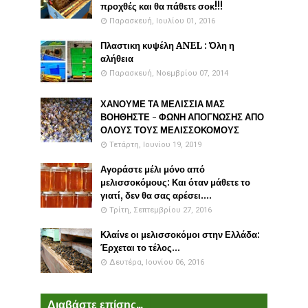
προχθές και θα πάθετε σοκ!!!
Παρασκευή, Ιουλίου 01, 2016
Πλαστικη κυψέλη ANEL : Όλη η
αλήθεια
Παρασκευή, Νοεμβρίου 07, 2014
ΧΑΝΟΥΜΕ ΤΑ ΜΕΛΙΣΣΙΑ ΜΑΣ
ΒΟΗΘΗΣΤΕ - ΦΩΝΗ ΑΠΟΓΝΩΣΗΣ ΑΠΟ
ΟΛΟΥΣ ΤΟΥΣ ΜΕΛΙΣΣΟΚΟΜΟΥΣ
Τετάρτη, Ιουνίου 19, 2019
Αγοράστε μέλι μόνο από
μελισσοκόμους: Και όταν μάθετε το
γιατί, δεν θα σας αρέσει....
Τρίτη, Σεπτεμβρίου 27, 2016
Κλαίνε οι μελισσοκόμοι στην Ελλάδα:
Έρχεται το τέλος...
Δευτέρα, Ιουνίου 06, 2016
Διαβάστε επίσης...