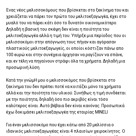
Ένας νέος μελισσοκόμους που βρίσκεται στο ξεκίνημα του και
χρειάζεται να πάρει τον πρώτο του μελιτοεξαγωγέα, έχει στο
μυαλό του να πάρει κάτι όσο το δυνατόν οικονομικότερο.
Δηλαδή η βασική του σκέψη δεν είναι η ποιότητα του
μελιτοεξαγωγέα αλλά η τιμή του. Υπήρξε μια περίοδος που οι
μελισσοκόμοι στην απόγνωση τους πήγαν και αγόρασαν
πλαστικούς μελιτοεξαγωγείς, οι οποίοι κόστιζαν πάνω απο
100 ευρώ και στην συνέχεια άρχησαν να ραγίζουν να σπάνε,
και εν τέλη να πηγαίνουν στράφι όλα τα χρήματα. Δηλαδή μια
προσωρινή λύση.
Κατά την γνώμΗ μου ο μελισσοκόμος που βρίσκεται στο
ξεκίνημα του δεν πρέπει ποτέ να κοιτάζει μόνο τα χρήματα
αλλά και την ποιότητα του υλικού. Συνήθως η τιμή συνδέεται
με την ποιότητα, δηλαδή όσο πιο ακριβός είναι τόσο
καλύτερος είναι. Αυτό βέβαια δεν είναι κανόνας. Προσωπικά
έχω δοκιμάσει μελιτοεξαγωγέα της εταιρίας MINELI
Για έναν μελισσοκόμο που έχει κάτω από 20 μελίσσια ο
ιδανικός μελιτοεξαγωγέας είναι 4 πλαισίων χειροκίνητος. Ο