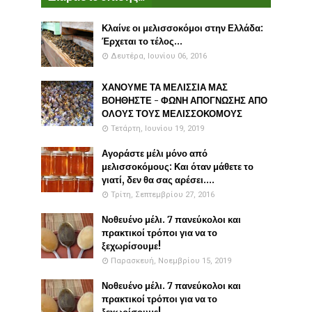
Κλαίνε οι μελισσοκόμοι στην Ελλάδα:
Έρχεται το τέλος...
Δευτέρα, Ιουνίου 06, 2016
ΧΑΝΟΥΜΕ ΤΑ ΜΕΛΙΣΣΙΑ ΜΑΣ
ΒΟΗΘΗΣΤΕ - ΦΩΝΗ ΑΠΟΓΝΩΣΗΣ ΑΠΟ
ΟΛΟΥΣ ΤΟΥΣ ΜΕΛΙΣΣΟΚΟΜΟΥΣ
Τετάρτη, Ιουνίου 19, 2019
Αγοράστε μέλι μόνο από
μελισσοκόμους: Και όταν μάθετε το
γιατί, δεν θα σας αρέσει....
Τρίτη, Σεπτεμβρίου 27, 2016
Νοθευένο μέλι. 7 πανεύκολοι και
πρακτικοί τρόποι για να το
ξεχωρίσουμε!
Παρασκευή, Νοεμβρίου 15, 2019
Νοθευένο μέλι. 7 πανεύκολοι και
πρακτικοί τρόποι για να το