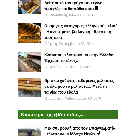
Δείτε αυτό τον τρύγο που έγινε
προχθές και θα πάθετε σοκ!!!
Παρασκευή, Ιουλίου 01, 2016
Οι αμιγείς κατηγορίες ελληνικού μελιού
: Η ανεκτίμητη βιολογική - θρεπτική
τους αξία
Τρίτη, Σεπτεμβρίου 30, 2014
Κλαίνε οι μελισσοκόμοι στην Ελλάδα:
Έρχεται το τέλος...
Δευτέρα, Ιουνίου 06, 2016
Βρίσκω χούφτες πεθαμένες μέλισσες
σε όλα μου τα μελίσσια... Μετά τις
ταινίες που έβαλα
Σάββατο, Φεβρουαρίου 03, 2018
Καλύτερα της εβδομάδας...
Μια συμβουλή απο τον Επαγγελματία
μελισσοκόμο Μόσχο Ντιώνια!