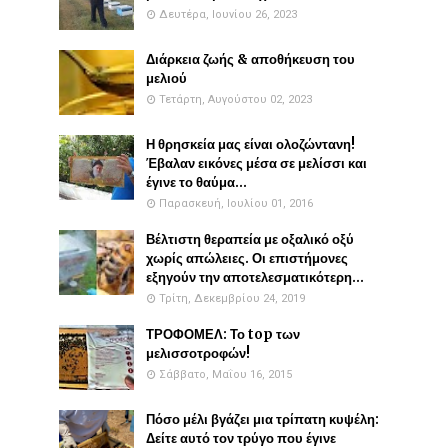
Δευτέρα, Ιουνίου 26, 2023
Διάρκεια ζωής & αποθήκευση του
μελιού
Τετάρτη, Αυγούστου 02, 2023
Η θρησκεία μας είναι ολοζώντανη!
Έβαλαν εικόνες μέσα σε μελίσσι και
έγινε το θαύμα...
Παρασκευή, Ιουλίου 01, 2016
Βέλτιστη θεραπεία με οξαλικό οξύ
χωρίς απώλειες. Οι επιστήμονες
εξηγούν την αποτελεσματικότερη...
Τρίτη, Δεκεμβρίου 24, 2019
ΤΡΟΦΟΜΕΛ: Το top των
μελισσοτροφών!
Σάββατο, Μαΐου 16, 2015
Πόσο μέλι βγάζει μια τρίπατη κυψέλη:
Δείτε αυτό τον τρύγο που έγινε