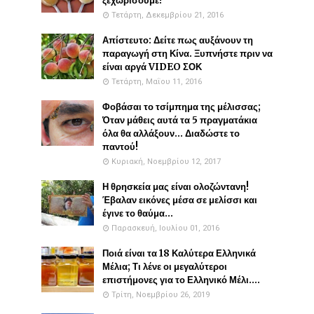
ξεχωρίσουμε!
Τετάρτη, Δεκεμβρίου 21, 2016
Απίστευτο: Δείτε πως αυξάνουν τη
παραγωγή στη Κίνα. Ξυπνήστε πριν να
είναι αργά VIDEO ΣΟΚ
Τετάρτη, Μαΐου 11, 2016
Φοβάσαι το τσίμπημα της μέλισσας;
Όταν μάθεις αυτά τα 5 πραγματάκια
όλα θα αλλάξουν... Διαδώστε το
παντού!
Κυριακή, Νοεμβρίου 12, 2017
Η θρησκεία μας είναι ολοζώντανη!
Έβαλαν εικόνες μέσα σε μελίσσι και
έγινε το θαύμα...
Παρασκευή, Ιουλίου 01, 2016
Ποιά είναι τα 18 Καλύτερα Ελληνικά
Μέλια; Τι λένε οι μεγαλύτεροι
επιστήμονες για το Ελληνικό Μέλι....
Τρίτη, Νοεμβρίου 26, 2019