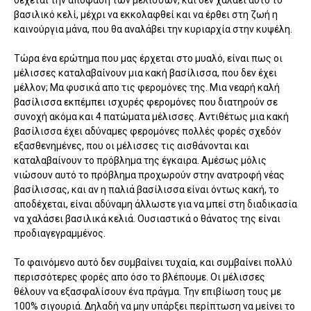
δέχεται την απόφαση των μελισσών, και δεν χαλάει αυτό το
βασιλικό κελί, μέχρι να εκκολαφθεί και να έρθει στη ζωή η
καινούργια μάνα, που θα αναλάβει την κυριαρχία στην κυψέλη.
Τώρα ένα ερώτημα που μας έρχεται στο μυαλό, είναι πως οι
μέλισσες καταλαβαίνουν μια κακή βασίλισσα, που δεν έχει
μέλλον; Μα φυσικά απο τις φερομόνες της. Μια νεαρή καλή
βασίλισσα εκπέμπει ισχυρές φερομόνες που διατηρούν σε
συνοχή ακόμα και 4 πατώματα μέλισσες. Αντιθέτως μια κακή
βασίλισσα έχει αδύναμες φερομόνες πολλές φορές σχεδόν
εξασθενημένες, που οι μέλισσες τις αισθάνονται και
καταλαβαίνουν το πρόβλημα της έγκαιρα. Αμέσως μόλις
νιώσουν αυτό το πρόβλημα προχωρούν στην ανατροφή νέας
βασίλισσας, και αν η παλιά βασίλισσα είναι όντως κακή, το
αποδέχεται, είναι αδύναμη άλλωστε για να μπεί στη διαδικασία
να χαλάσει βασιλικά κελιά. Ουσιαστικά ο θάνατος της είναι
προδιαγεγραμμένος.
Το φαινόμενο αυτό δεν συμβαίνει τυχαία, και συμβαίνει πολλύ
περισσότερες φορές απο όσο το βλέπουμε. Οι μέλισσες
θέλουν να εξασφαλίσουν ένα πράγμα. Την επιβίωση τους με
100% σιγουριά. Δηλαδή να μην υπάρξει περίπτωση να μείνει το