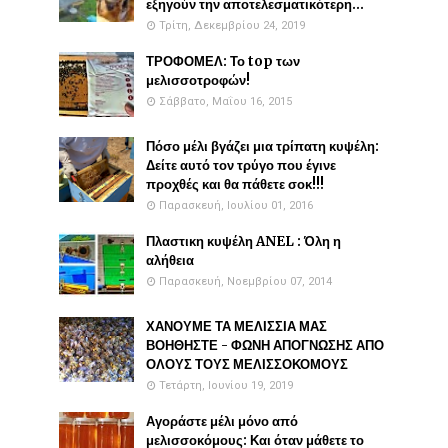
εξηγούν την αποτελεσματικότερη...
Τρίτη, Δεκεμβρίου 24, 2019
ΤΡΟΦΟΜΕΛ: Το top των
μελισσοτροφών!
Σάββατο, Μαΐου 16, 2015
Πόσο μέλι βγάζει μια τρίπατη κυψέλη:
Δείτε αυτό τον τρύγο που έγινε
προχθές και θα πάθετε σοκ!!!
Παρασκευή, Ιουλίου 01, 2016
Πλαστικη κυψέλη ANEL : Όλη η
αλήθεια
Παρασκευή, Νοεμβρίου 07, 2014
ΧΑΝΟΥΜΕ ΤΑ ΜΕΛΙΣΣΙΑ ΜΑΣ
ΒΟΗΘΗΣΤΕ - ΦΩΝΗ ΑΠΟΓΝΩΣΗΣ ΑΠΟ
ΟΛΟΥΣ ΤΟΥΣ ΜΕΛΙΣΣΟΚΟΜΟΥΣ
Τετάρτη, Ιουνίου 19, 2019
Αγοράστε μέλι μόνο από
μελισσοκόμους: Και όταν μάθετε το