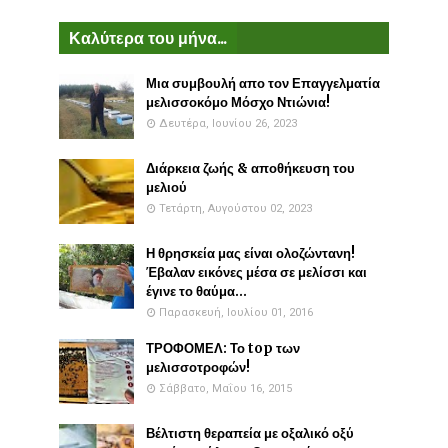
Καλύτερα του μήνα...
Μια συμβουλή απο τον Επαγγελματία
μελισσοκόμο Μόσχο Ντιώνια!
Δευτέρα, Ιουνίου 26, 2023
Διάρκεια ζωής & αποθήκευση του
μελιού
Τετάρτη, Αυγούστου 02, 2023
Η θρησκεία μας είναι ολοζώντανη!
Έβαλαν εικόνες μέσα σε μελίσσι και
έγινε το θαύμα...
Παρασκευή, Ιουλίου 01, 2016
ΤΡΟΦΟΜΕΛ: Το top των
μελισσοτροφών!
Σάββατο, Μαΐου 16, 2015
Βέλτιστη θεραπεία με οξαλικό οξύ