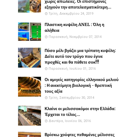
χωρίς απώλειες. Οι επιστήμονες
εξηγούν την αποτελεσματικότερη...
Τρίτη, Δεκεμβρίου 24, 2019
Πλαστικη κυψέλη ANEL : Όλη η
αλήθεια
Παρασκευή, Νοεμβρίου 07, 2014
Πόσο μέλι βγάζει μια τρίπατη κυψέλη:
Δείτε αυτό τον τρύγο που έγινε
προχθές και θα πάθετε σοκ!!!
Παρασκευή, Ιουλίου 01, 2016
Οι αμιγείς κατηγορίες ελληνικού μελιού
: Η ανεκτίμητη βιολογική - θρεπτική
τους αξία
Τρίτη, Σεπτεμβρίου 30, 2014
Κλαίνε οι μελισσοκόμοι στην Ελλάδα:
Έρχεται το τέλος...
Δευτέρα, Ιουνίου 06, 2016
Βρίσκω χούφτες πεθαμένες μέλισσες