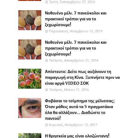
Τρίτη, Σεπτεμβρίου 27, 2016
Νοθευένο μέλι. 7 πανεύκολοι και
πρακτικοί τρόποι για να το
ξεχωρίσουμε!
Παρασκευή, Νοεμβρίου 15, 2019
Νοθευένο μέλι. 7 πανεύκολοι και
πρακτικοί τρόποι για να το
ξεχωρίσουμε!
Τετάρτη, Δεκεμβρίου 21, 2016
Απίστευτο: Δείτε πως αυξάνουν τη
παραγωγή στη Κίνα. Ξυπνήστε πριν να
είναι αργά VIDEO ΣΟΚ
Τετάρτη, Μαΐου 11, 2016
Φοβάσαι το τσίμπημα της μέλισσας;
Όταν μάθεις αυτά τα 5 πραγματάκια
όλα θα αλλάξουν... Διαδώστε το
παντού!
Κυριακή, Νοεμβρίου 12, 2017
Η θρησκεία μας είναι ολοζώντανη!