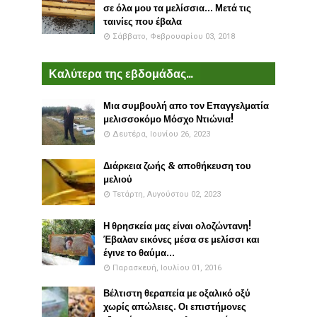
σε όλα μου τα μελίσσια... Μετά τις
ταινίες που έβαλα
Σάββατο, Φεβρουαρίου 03, 2018
Καλύτερα της εβδομάδας...
Μια συμβουλή απο τον Επαγγελματία
μελισσοκόμο Μόσχο Ντιώνια!
Δευτέρα, Ιουνίου 26, 2023
Διάρκεια ζωής & αποθήκευση του
μελιού
Τετάρτη, Αυγούστου 02, 2023
Η θρησκεία μας είναι ολοζώντανη!
Έβαλαν εικόνες μέσα σε μελίσσι και
έγινε το θαύμα...
Παρασκευή, Ιουλίου 01, 2016
Βέλτιστη θεραπεία με οξαλικό οξύ
χωρίς απώλειες. Οι επιστήμονες