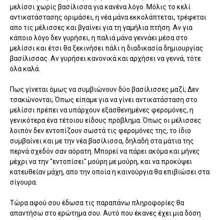
μελίσσι χωρίς βασίλισσα για κανένα λόγο. Μόλις το κελί
αντικατάστασης οριμάσει, η νέα μάνα εκκολάπτεται, τρέφεται
απο τις μέλισσες και βγαίνει για τη γαμήλια πτήση. Αν για
κάποιο λόγο δεν γυρήσει, η παλιά μάνα γεννάει μέσα στο
μελίσσι και έτσι θα ξεκινήσει πάλι η διαδικασία δημιουργίας
βασίλισσας. Αν γυρήσει κανονικά και αρχήσει να γεννά, τότε
όλα καλά.
Πως γίνεται όμως να συμβιώνουν δύο βασίλισσες μαζί; Δεν
τσακώνονται; Όπως είπαμε για να γίνει αντικατάσταση στο
μελίσσι πρέπει να υπάρχουν εξασθενημένες φερομόνες, η
γενικότερα ένα τέτοιου είδους πρόβλημα. Όπως οι μέλισσες
λοιπόν δεν εντοπίζουν σωστά τις φερομόνες της, το ίδιο
συμβαίνει και με την νέα βασίλισσα, δηλαδή στα μάτια της
περνά σχεδόν σαν αόρατη. Μπορεί να πάρει ακόμα και μήνες
μέχρι να την "εντοπίσει" μούρη με μούρη, και να προκύψει
κατευθείαν μάχη, απο την οποία η καινούργια θα επιβιώσει στα
σίγουρα.
Τώρα αφού σου έδωσα τις παραπάνω πληροφορίες θα
απαντήσω στο ερώτημα σου. Αυτό που έκανες έχει μια δόση