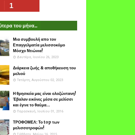
1
τερα του μήνα...
Μια συμβουλή απο τον
Επαγγελματία μελισσοκόμο
Μόσχο Ντιώνια!
Δευτέρα, Ιουνίου 26, 2023
Διάρκεια ζωής & αποθήκευση του
μελιού
Τετάρτη, Αυγούστου 02, 2023
Η θρησκεία μας είναι ολοζώντανη!
Έβαλαν εικόνες μέσα σε μελίσσι
και έγινε το θαύμα...
Παρασκευή, Ιουλίου 01, 2016
ΤΡΟΦΟΜΕΛ: Το top των
μελισσοτροφών!
Σάββατο, Μαΐου 16, 2015