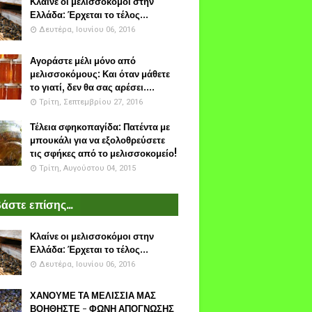
Κλαίνε οι μελισσοκόμοι στην
Ελλάδα: Έρχεται το τέλος...
Δευτέρα, Ιουνίου 06, 2016
Αγοράστε μέλι μόνο από
μελισσοκόμους: Και όταν μάθετε
το γιατί, δεν θα σας αρέσει....
Τρίτη, Σεπτεμβρίου 27, 2016
Τέλεια σφηκοπαγίδα: Πατέντα με
μπουκάλι για να εξολοθρεύσετε
τις σφήκες από το μελισσοκομείο!
Τρίτη, Αυγούστου 04, 2015
άστε επίσης...
Κλαίνε οι μελισσοκόμοι στην
Ελλάδα: Έρχεται το τέλος...
Δευτέρα, Ιουνίου 06, 2016
ΧΑΝΟΥΜΕ ΤΑ ΜΕΛΙΣΣΙΑ ΜΑΣ
ΒΟΗΘΗΣΤΕ - ΦΩΝΗ ΑΠΟΓΝΩΣΗΣ