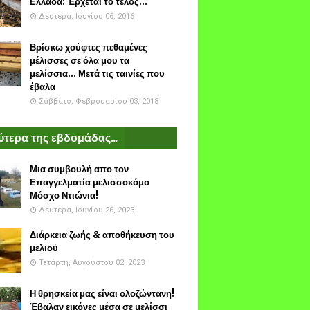
Ελλάδα: Έρχεται το τέλος...
Δευτέρα, Ιουνίου 06, 2016
Βρίσκω χούφτες πεθαμένες
μέλισσες σε όλα μου τα
μελίσσια... Μετά τις ταινίες που
έβαλα
Σάββατο, Φεβρουαρίου 03, 2018
τερα της εβδομάδας...
Μια συμβουλή απο τον
Επαγγελματία μελισσοκόμο
Μόσχο Ντιώνια!
Δευτέρα, Ιουνίου 26, 2023
Διάρκεια ζωής & αποθήκευση του
μελιού
Τετάρτη, Αυγούστου 02, 2023
Η θρησκεία μας είναι ολοζώντανη!
Έβαλαν εικόνες μέσα σε μελίσσι