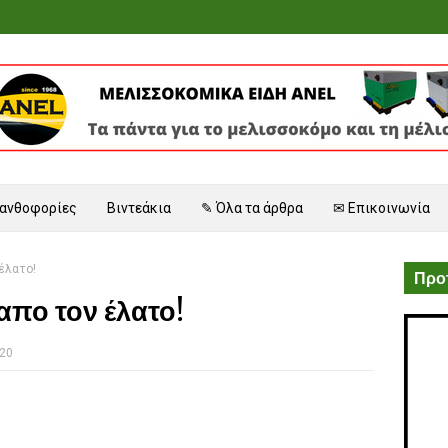
 ανθοφορίες
Βιντεάκια
✎ Όλα τα άρθρα
✉ Επικοινωνία
έλατο!
Προτ
απο τον έλατο!
020