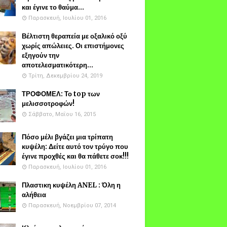
και έγινε το θαύμα...
Παρασκευή, Ιουλίου 01, 2016
Βέλτιστη θεραπεία με οξαλικό οξύ
χωρίς απώλειες. Οι επιστήμονες
εξηγούν την
αποτελεσματικότερη...
Τρίτη, Δεκεμβρίου 24, 2019
ΤΡΟΦΟΜΕΛ: Το top των
μελισσοτροφών!
Σάββατο, Μαΐου 16, 2015
Πόσο μέλι βγάζει μια τρίπατη
κυψέλη: Δείτε αυτό τον τρύγο που
έγινε προχθές και θα πάθετε σοκ!!!
Παρασκευή, Ιουλίου 01, 2016
Πλαστικη κυψέλη ANEL : Όλη η
αλήθεια
Παρασκευή, Νοεμβρίου 07, 2014