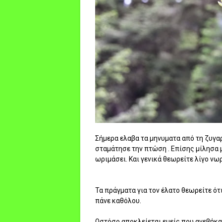
Σήμερα ελαβα τα μηνυματα από τη ζυγαρ
σταμάτησε την πτώση . Επίσης μίλησα μ
ωριμάσει. Και γενικά θεωρείτε λίγο νωρ
Τα πράγματα για τον έλατο θεωρείτε ότ
πάνε καθόλου.
Ωστόσο αποκλείεται εμείς που ανεβήκαμε