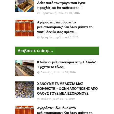
Δείτε αυτό τον τρύγο που έγινε
προχθές και θα πάθετε σοκ!!!
Παρασκευή, Ιουλίου 01, 2016
Αγοράστε μέλι μόνο από
μελισσοκόμους: Και όταν μάθετε το
γιατί, δεν θα σας αρέσει....
Τρίτη, Σεπτεμβρίου 27, 2016
Διαβάστε επίσης...
Κλαίνε οι μελισσοκόμοι στην Ελλάδα:
Έρχεται το τέλος...
Δευτέρα, Ιουνίου 06, 2016
ΧΑΝΟΥΜΕ ΤΑ ΜΕΛΙΣΣΙΑ ΜΑΣ
ΒΟΗΘΗΣΤΕ - ΦΩΝΗ ΑΠΟΓΝΩΣΗΣ ΑΠΟ
ΟΛΟΥΣ ΤΟΥΣ ΜΕΛΙΣΣΟΚΟΜΟΥΣ
Τετάρτη, Ιουνίου 19, 2019
Αγοράστε μέλι μόνο από
μελισσοκόμους: Και όταν μάθετε το