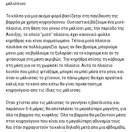
μελισσιού
Το κόλπο για μια ακόμα φορά βασίζεται στη παγίδευση της
βαρρόα με χρήση κηφηνόγονου. Ουσιαστικά βάζουμε ένα μισό-
πλαίσιο, στη θέση του γόνου στο μελίσσι μας, την περίοδο της
Άνοιξης, το οποίο "μισό" πλαίσιο, έχει κανονικό φύλλο
κηρήθρας και είναι συρματωμένο. Τέτοια μισά πλαίσια
πουλάνε σε πολλά μαγαζία. όμως αν δεν βρούμε, μπορούμε
μόνοι μας να βγάλουμε το ξυλαράκι να το κόψουμε και αν το
φτάσουμε στη μέση ακριβώς. Την κηρήθρα επίσης τη κόβουμε
στη μέση για να τη χωρέσει το πλαίσιο. Αυτό το πλαίσιο
λοιπόν που μόλις φτιάξαμε, μπορεί να μπεί μέσα στο γόνο, και
όταν οι μέλισσες το χτίσουν, το πάνω μέρος θα έχει εργατικά
κελιά, και το κενό απο κάτω θα γίνει προέκταση με
κηφηνόγονο απο τις ίδιες τις μέλισσες.
Όταν χτιστεί απο τις μέλισσες το γεννήσει η βασίλισσα, και
περάσουν 5-6 μέρες, θα αποτελέσει το μεγαλύτερο μαγνήτη, για
όλα τα βαρρόα της κυψέλης. Όλα τα βαρρόα θα μαζευτούν μέσα
στον κηφηνόγονο που είναι και η μεγαλύτερη αδυναμία τους.
Και όταν σφραγιστούν τα κελία δηλαδή μετά απο μια εβδομάδα,