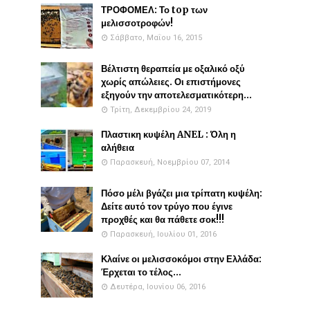
ΤΡΟΦΟΜΕΛ: Το top των
μελισσοτροφών!
Σάββατο, Μαΐου 16, 2015
Βέλτιστη θεραπεία με οξαλικό οξύ
χωρίς απώλειες. Οι επιστήμονες
εξηγούν την αποτελεσματικότερη...
Τρίτη, Δεκεμβρίου 24, 2019
Πλαστικη κυψέλη ANEL : Όλη η
αλήθεια
Παρασκευή, Νοεμβρίου 07, 2014
Πόσο μέλι βγάζει μια τρίπατη κυψέλη:
Δείτε αυτό τον τρύγο που έγινε
προχθές και θα πάθετε σοκ!!!
Παρασκευή, Ιουλίου 01, 2016
Κλαίνε οι μελισσοκόμοι στην Ελλάδα:
Έρχεται το τέλος...
Δευτέρα, Ιουνίου 06, 2016