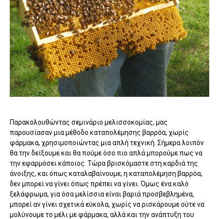
Παρακολουθώντας σεμινάριο μελισσοκομίας, μας
παρουσίασαν μια μέθοδο καταπολέμησης βαρρόα, χωρίς
φάρμακα, χρησιμοποιώντας μια απλή τεχνική. Σήμερα λοιπόν
θα την δείξουμε και θα πούμε όσο πιο απλά μπορούμε πως να
την εφαρμόσει κάποιος. Τώρα βρισκόμαστε στη καρδιά της
άνοιξης, και όπως καταλαβαίνουμε, η καταπολέμηση βαρρόα,
δεν μπορεί να γίνει όπως πρέπει να γίνει. Όμως ένα καλό
ξελάφρωμα, για όσα μελίσσια είναι βαριά προσβεβλημένα,
μπορεί αν γίνει σχετικά εύκολα, χωρίς να ρισκάρουμε ούτε να
μολύνουμε το μέλι με φάρμακα, αλλά και την ανάπτυξη του