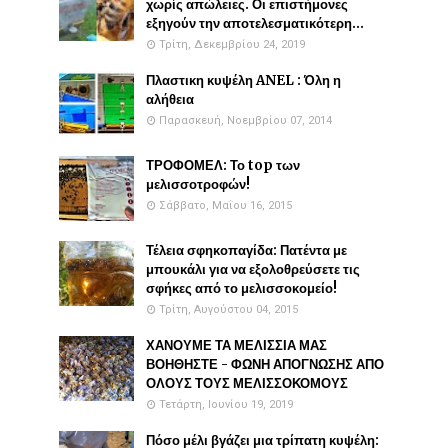
χωρίς απώλειες. Οι επιστήμονες
εξηγούν την αποτελεσματικότερη...
Τρίτη, Δεκεμβρίου 24, 2019
Πλαστικη κυψέλη ANEL : Όλη η
αλήθεια
Παρασκευή, Νοεμβρίου 07, 2014
ΤΡΟΦΟΜΕΛ: Το top των
μελισσοτροφών!
Σάββατο, Μαΐου 16, 2015
Τέλεια σφηκοπαγίδα: Πατέντα με
μπουκάλι για να εξολοθρεύσετε τις
σφήκες από το μελισσοκομείο!
Τρίτη, Αυγούστου 04, 2015
ΧΑΝΟΥΜΕ ΤΑ ΜΕΛΙΣΣΙΑ ΜΑΣ
ΒΟΗΘΗΣΤΕ - ΦΩΝΗ ΑΠΟΓΝΩΣΗΣ ΑΠΟ
ΟΛΟΥΣ ΤΟΥΣ ΜΕΛΙΣΣΟΚΟΜΟΥΣ
Τετάρτη, Ιουνίου 19, 2019
Πόσο μέλι βγάζει μια τρίπατη κυψέλη: