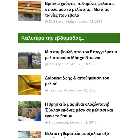
Βρίσκω χούφτες πεθαμένες μέλισσες
σε όλα μου τα μελίσσια... Μετά τις
ταινίες που έβαλα
Σάββατο, Φεβρουαρίου 03, 2018
Καλύτερα της εβδομάδας...
Μια συμβουλή απο τον Επαγγελματία
μελισσοκόμο Μόσχο Ντιώνια!
Δευτέρα, Ιουνίου 26, 2023
Διάρκεια ζωής & αποθήκευση του
μελιού
Τετάρτη, Αυγούστου 02, 2023
Η θρησκεία μας είναι ολοζώντανη!
Έβαλαν εικόνες μέσα σε μελίσσι και
έγινε το θαύμα...
Παρασκευή, Ιουλίου 01, 2016
Βέλτιστη θεραπεία με οξαλικό οξύ