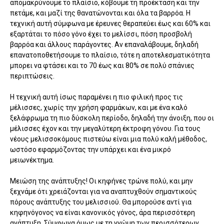
απομακρύνουμε το πλαίσιο, κόβουμε τη προέκταση και την
πετάμε, και μαζί της θανατώνονται και όλα τα βαρρόα. Η
τεχνική αυτή σύμφωνα με έρευνες θεραπεύει έως και 60% και
εξαρτάται το πόσο γόνο έχει το μελίσσι, πόση προσβολή
βαρρόα και άλλους παράγοντες. Αν επαναλάβουμε, δηλαδή
επανατοποθετήσουμε το πλαίσιο, τότε η αποτελεσματικότητα
μπορει να φτάσει και το 70 έως και 80% σε πολύ σπάνιες
περιπτώσεις.
Η τεχνική αυτή ίσως παραμένει η πιο φιλική προς τις
μέλισσες, χωρίς την χρήση φαρμάκων, και με ένα καλό
ξελάφρωμα τη πιο δύσκολη περίοδο, δηλαδή την άνοιξη, που οι
μέλισσες έχον και την μεγαλύτερη έκτροφη γόνου. Για τους
νέους μελισσοκόμους πιστεύω είναι μια πολύ καλή μέθοδος,
ωστόσο εφαρμόζοντας την υπάρχει και ένα μικρό
μειωνέκτημα.
Μειώση της ανάπτυξης! Οι κηφήνες τρώνε πολύ, και μην
ξεχνάμε ότι χρειάζονται για να αναπτυχθούν σημαντικούς
πόρους ανάπτυξης του μελισσιού. Θα μπορούσε αντί για
κηφηνόγονος να είναι κανονικός γόνος, άρα περισσότερη
ανάπτυξη. Σύμφωνα όμως με τη γνώμη των περισσότερων