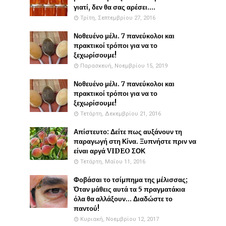
γιατί, δεν θα σας αρέσει....
Τρίτη, Σεπτεμβρίου 27, 2016
Νοθευένο μέλι. 7 πανεύκολοι και
πρακτικοί τρόποι για να το
ξεχωρίσουμε!
Παρασκευή, Νοεμβρίου 15, 2019
Νοθευένο μέλι. 7 πανεύκολοι και
πρακτικοί τρόποι για να το
ξεχωρίσουμε!
Τετάρτη, Δεκεμβρίου 21, 2016
Απίστευτο: Δείτε πως αυξάνουν τη
παραγωγή στη Κίνα. Ξυπνήστε πριν να
είναι αργά VIDEO ΣΟΚ
Τετάρτη, Μαΐου 11, 2016
Φοβάσαι το τσίμπημα της μέλισσας;
Όταν μάθεις αυτά τα 5 πραγματάκια
όλα θα αλλάξουν... Διαδώστε το
παντού!
Κυριακή, Νοεμβρίου 12, 2017