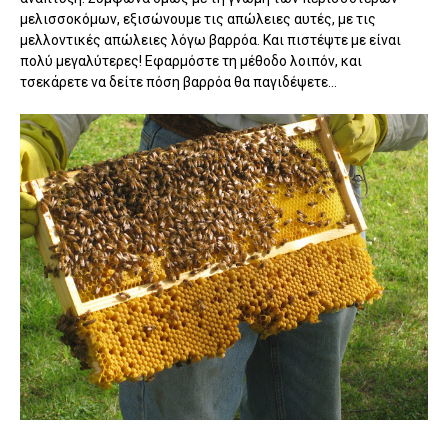
μελισσοκόμων, εξισώνουμε τις απώλειες αυτές, με τις
μελλοντικές απώλειες λόγω βαρρόα. Και πιστέψτε με είναι
πολύ μεγαλύτερες! Εφαρμόστε τη μέθοδο λοιπόν, και
τσεκάρετε να δείτε πόση βαρρόα θα παγιδέψετε...