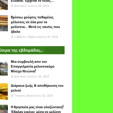
Ελλάδα: Έρχεται το τέλος...
Δευτέρα, Ιουνίου 06, 2016
Βρίσκω χούφτες πεθαμένες
μέλισσες σε όλα μου τα
μελίσσια... Μετά τις ταινίες που
έβαλα
Σάββατο, Φεβρουαρίου 03, 2018
τερα της εβδομάδας...
Μια συμβουλή απο τον
Επαγγελματία μελισσοκόμο
Μόσχο Ντιώνια!
Δευτέρα, Ιουνίου 26, 2023
Διάρκεια ζωής & αποθήκευση του
μελιού
Τετάρτη, Αυγούστου 02, 2023
Η θρησκεία μας είναι ολοζώντανη!
Έβαλαν εικόνες μέσα σε μελίσσι