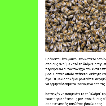
Πρόκειται ένα φαινόμενο κατά το οποίο
οποίους ακούμε κατά τη διάρκεια της 
περιγράψω αυτόν τον ήχο σαν έντα λεπτό "
βασίλισσα η οποία στέκεται ακίνητη κα
ήχο. Οι μελισσοκόμοι ρωτούν τι ακριβ
να ερμηνεύσουμε το φαινόμενο απο τις
Καταρχήν να πούμε ότι το το "κλάμα" τ
τους περισσότερους μελισσοκόμους εί
απο τις νεαρές παρθένες βασίλισσες 1-