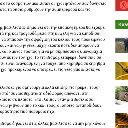
ο στο κόσμο των μελισσών οι ήχοι φτάνουν σαν δονήσεις
ατα τα οποία ρυθμίζουν την συμπεριφορά και τις
Καλύ
ς βασίλισσας σημαίνει ότι την επόμενη ημέρα θα έχουμε
τά της και τραγουδά μέσα στη κυψέλη για να εμποδίσει
 να σπάσουν την σφράγιση του κελιού τους προκειμένου
ν και να μην γίνει μάχη! Ξέρετε ποτέ δεν μπορούν να
 και ο μόνος τρόπος για να μη συμπέσουν σε μονομαχία
ούν αυτόν τον ήχο. Το τιτίβισμα μεταφέρει δονήσεις σε
τσι είναι αναγκασμένη να τρέχει απο κηρήθρα σε κηρήθρα
ήχο προκειμένου να αποτρέψει τις νέες βασίλισσες να
μέλισσες για σμηνουργία αλλά επίσης τις ηρεμεί, τους
θιστά "συναισθηματικά" αδιάφορες απέναντι στη
λαίσιο σε πλαίσιο. Έτσι λοιπόν όταν μια βασίλισσα
 να μην βγούν απο το κελί τους, οι οποίες ανταποδίδουν
χαρακτηριστικό παρόμοιο ήχο.
ίβισμα δηλώνει στις άλλες βασίλισσες να μην μην κάνουν