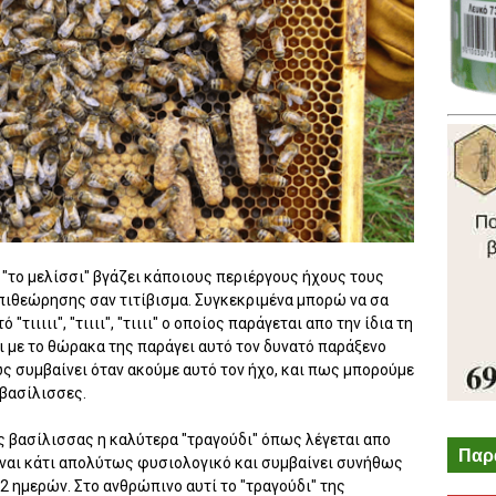
 "το μελίσσι" βγάζει κάποιους περιέργους ήχους τους
επιθεώρησης σαν τιτίβισμα. Συγκεκριμένα μπορώ να σα
τιιιιι", "τιιιι", "τιιιι" ο οποίος παράγεται απο την ίδια τη
ι με το θώρακα της παράγει αυτό τον δυνατό παράξενο
ώς συμβαίνει όταν ακούμε αυτό τον ήχο, και πως μπορούμε
 βασίλισσες.
ης βασίλισσας η καλύτερα "τραγούδι" όπως λέγεται απο
Παρ
ναι κάτι απολύτως φυσιολογικό και συμβαίνει συνήθως
2 ημερών. Στο ανθρώπινο αυτί το "τραγούδι" της