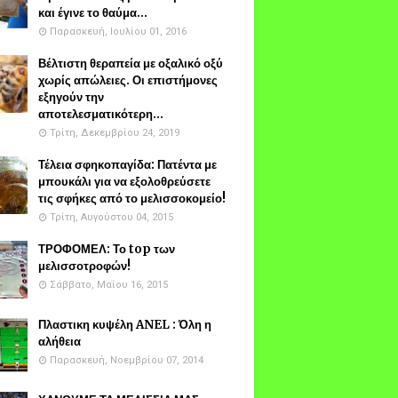
και έγινε το θαύμα...
Παρασκευή, Ιουλίου 01, 2016
Βέλτιστη θεραπεία με οξαλικό οξύ
χωρίς απώλειες. Οι επιστήμονες
εξηγούν την
αποτελεσματικότερη...
Τρίτη, Δεκεμβρίου 24, 2019
Τέλεια σφηκοπαγίδα: Πατέντα με
μπουκάλι για να εξολοθρεύσετε
τις σφήκες από το μελισσοκομείο!
Τρίτη, Αυγούστου 04, 2015
ΤΡΟΦΟΜΕΛ: Το top των
μελισσοτροφών!
Σάββατο, Μαΐου 16, 2015
Πλαστικη κυψέλη ANEL : Όλη η
αλήθεια
Παρασκευή, Νοεμβρίου 07, 2014