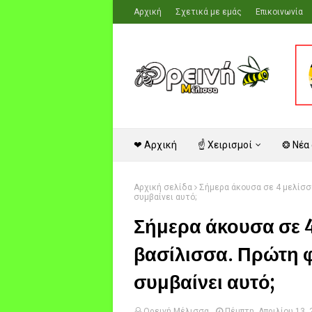
Αρχική
Σχετικά με εμάς
Επικοινωνία
❤ Αρχική
☝ Χειρισμοί
❂ Νέα
Αρχική σελίδα
Σήμερα άκουσα σε 4 μελίσσι
συμβαίνει αυτό;
Σήμερα άκουσα σε 4 
βασίλισσα. Πρώτη φ
συμβαίνει αυτό;
Ορεινή Μέλισσα
Πέμπτη, Απριλίου 13,