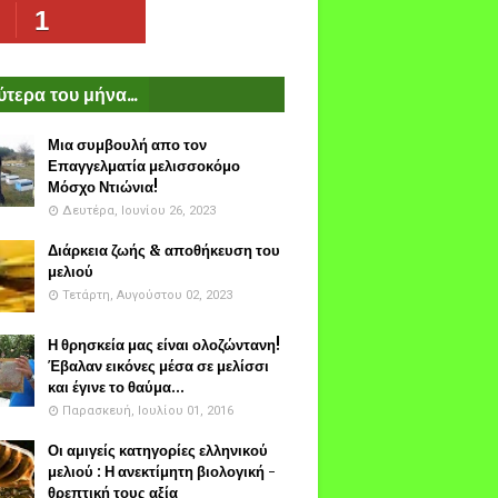
1
τερα του μήνα...
Μια συμβουλή απο τον
Επαγγελματία μελισσοκόμο
Μόσχο Ντιώνια!
Δευτέρα, Ιουνίου 26, 2023
Διάρκεια ζωής & αποθήκευση του
μελιού
Τετάρτη, Αυγούστου 02, 2023
Η θρησκεία μας είναι ολοζώντανη!
Έβαλαν εικόνες μέσα σε μελίσσι
και έγινε το θαύμα...
Παρασκευή, Ιουλίου 01, 2016
Οι αμιγείς κατηγορίες ελληνικού
μελιού : Η ανεκτίμητη βιολογική -
θρεπτική τους αξία