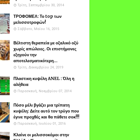
Τρίτη, Σεπτεμβρίου 30, 2014
ΤΡΟΦΟΜΕΛ: Το top των
μελισσοτροφών!
Σάββατο, Μαΐου 16, 2015
Βέλτιστη θεραπεία με οξαλικό οξύ
χωρίς απώλειες. Οι επιστήμονες
εξηγούν την
αποτελεσματικότερη...
Τρίτη, Δεκεμβρίου 24, 2019
Πλαστικη κυψέλη ANEL : Όλη η
αλήθεια
Παρασκευή, Νοεμβρίου 07, 2014
Πόσο μέλι βγάζει μια τρίπατη
κυψέλη: Δείτε αυτό τον τρύγο που
έγινε προχθές και θα πάθετε σοκ!!!
Παρασκευή, Ιουλίου 01, 2016
Κλαίνε οι μελισσοκόμοι στην