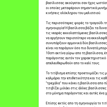
βασίλισσας ακούγεται σαν ήχος ωστόσ
οι οποίες μεταφέρουν σημαντικά μυνήμ
κινήσεις ολόκληρου του μελισσιού.
Τις περισσότερες φορές το τραγούδι τη
σμηνουργία! Η βασίλισσα βάζει τα δυνα
τις νεαρές εκκολαπτόμενες βασίλισσες
να αργήσουν περισσότερο να εκκολαφθού
συνυπάρξουν αρμονικά δύο βασίλισσες,
είναι να παράγουν όσο πιο δυνατά μπορ
10cm ακτίνα γύρω απο τη βασίλισσα, έ
παράγοντας αυτόν τον χαρακτηριστικό 
απελευθερωθούν απο το κελί τους.
Το τιτίβισμα επίσης προετοιμάζει τις 
καλμάρει την επιθετικότητα και τις κα
"τρεχάλα" που κάνει η βασίλισσα απο π
τιτιβίζει μιλάει στις άλλες βασίλισσες
στο μύνημα παράγοντας και αυτές ένα 
Επίσης εκτός απο τη σμηνουργία το τιτ