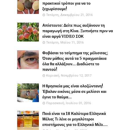
πρακτικοί τρόποι για να το
ξεχωρίσουμε!
Τετάρτη, Δεκεμβρίου 21, 2016
Απίστευτο: Δείτε πως αυξάνουν τη
παραγωγή στη Κίνα. Ξυπνήστε πριν να
είναι αργά VIDEO ΣΟΚ
Τετάρτη, Μαΐου 11, 2016
Φοβάσαι το τσίμπημα της μέλισσας;
Όταν μάθεις αυτά τα 5 πραγματάκια
όλα θα αλλάξουν... Διαδώστε το
παντού!
Κυριακή, Νοεμβρίου 12, 2017
Η θρησκεία μας είναι ολοζώντανη!
Έβαλαν εικόνες μέσα σε μελίσσι και
έγινε το θαύμα...
Παρασκευή, Ιουλίου 01, 2016
Ποιά είναι τα 18 Καλύτερα Ελληνικά
Μέλια; Τι λένε οι μεγαλύτεροι
επιστήμονες για το Ελληνικό Μέλι....