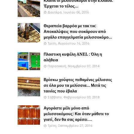
Κλαίνε οι μελισσοκόμοι στην Ελλάδα:
Έρχεται το τέλος...
Δευτέρα, Ιουνίου 06, 2016
Θεραπεία βαρρόα με τακ τικ:
Αποκαλύψεις που σοκάρουν από
μεγάλο επαγγελματία μελισσοκόμο...
Τρίτη, Αυγούστου 16, 2016
Πλαστικη κυψέλη ANEL : Όλη η
αλήθεια
Παρασκευή, Νοεμβρίου 07, 2014
Βρίσκω χούφτες πεθαμένες μέλισσες
σε όλα μου τα μελίσσια... Μετά τις
ταινίες που έβαλα
Σάββατο, Φεβρουαρίου 03, 2018
Αγοράστε μέλι μόνο από
μελισσοκόμους: Και όταν μάθετε το
γιατί, δεν θα σας αρέσει....
Τρίτη, Σεπτεμβρίου 27, 2016