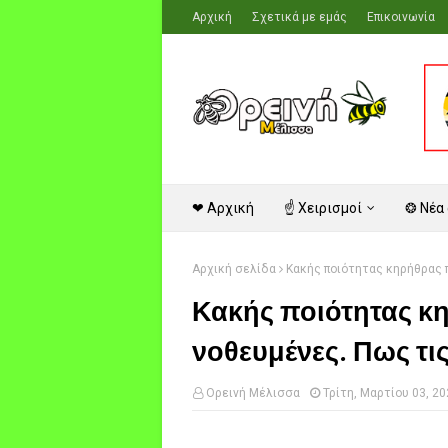
Αρχική
Σχετικά με εμάς
Επικοινωνία
❤ Αρχική
☝ Χειρισμοί
❂ Νέα
Αρχική σελίδα
Κακής ποιότητας κηρήθρας π
Κακής ποιότητας κη
νοθευμένες. Πως τις
Ορεινή Μέλισσα
Τρίτη, Μαρτίου 03, 2