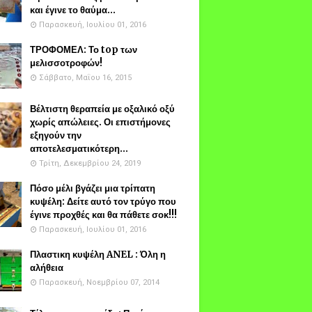
και έγινε το θαύμα...
Παρασκευή, Ιουλίου 01, 2016
ΤΡΟΦΟΜΕΛ: Το top των
μελισσοτροφών!
Σάββατο, Μαΐου 16, 2015
Βέλτιστη θεραπεία με οξαλικό οξύ
χωρίς απώλειες. Οι επιστήμονες
εξηγούν την
αποτελεσματικότερη...
Τρίτη, Δεκεμβρίου 24, 2019
Πόσο μέλι βγάζει μια τρίπατη
κυψέλη: Δείτε αυτό τον τρύγο που
έγινε προχθές και θα πάθετε σοκ!!!
Παρασκευή, Ιουλίου 01, 2016
Πλαστικη κυψέλη ANEL : Όλη η
αλήθεια
Παρασκευή, Νοεμβρίου 07, 2014