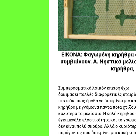
ΕΙΚΟΝΑ: Φαγωμένη κηρήθρα α
συμβαίνουν. Α. Νηστικά μελί
κηρήθρα,
Συμπερασματικά λοιπόν επειδή έχω
δοκιμάσει πολλές διαφορετικές εταιρί
πιστεύω πως έμαθα να διακρίνω μια κ
κηρήθρα με γνόμωνα πάντα ποια χτίζου
καλύτερα τα μελίσσια. Η καλή κηρήθρα 
έχει μεγάλη ελαστικότητα και το χρώμ
δεν είναι πολύ σκούρο. Αλλά ο κυριότε
παράγοντας που διακρίνει μια κακή κη