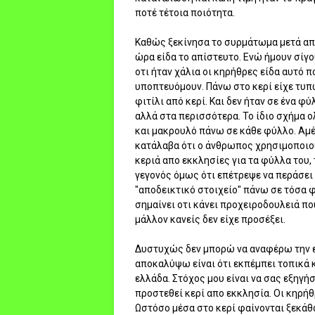
ποτέ τέτοια ποιότητα.
Καθώς ξεκίνησα το συρμάτωμα μετά απ
ώρα είδα το απίστευτο. Ενώ ήμουν σίγ
οτι ήταν χάλια οι κηρήθρες είδα αυτό π
υποπτευόμουν. Πάνω στο κερί είχε τυ
φιτίλι από κερί. Και δεν ήταν σε ένα φύ
αλλά στα περισσότερα. Το ίδιο σχήμα ο
και μακρουλό πάνω σε κάθε φύλλο. Α
κατάλαβα ότι ο άνθρωπος χρησιμοποι
κεριά απο εκκλησίες για τα φύλλα του, 
γεγονός όμως ότι επέτρεψε να περάσει
"αποδεικτικό στοιχείο" πάνω σε τόσα 
σημαίνει οτι κάνει προχειροδουλειά πο
μάλλον κανείς δεν είχε προσέξει.
Δυστυχώς δεν μπορώ να αναφέρω την ε
αποκαλύψω είναι ότι εκπέμπει τοπικά 
ελλάδα. Στόχος μου είναι να σας εξηγήσ
προστεθεί κερί απο εκκλησία. Οι κηρήθρ
Ωστόσο μέσα στο κερί φαίνονται ξεκάθ