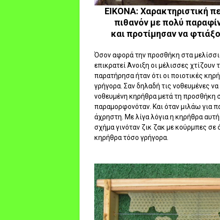
ΕΙΚΟΝΑ: Χαρακτηριστική π
πιθανόν με πολύ παραφίν
και προτίμησαν να φτιάξο
Όσον αφορά την προσθήκη στα μελίσσια
επικρατεί Άνοιξη οι μέλισσες χτίζουν 
παρατήρησα ήταν ότι οι ποιοτικές κηρή
γρήγορα. Σαν δηλαδή τις νοθευμένες να
νοθευμένη κηρήθρα μετά τη προσθήκη στ
παραμορφονόταν. Και όταν μιλάω για π
άχρηστη. Με λίγα λόγια η κηρήθρα αυτή
σχήμα γινόταν ζικ ζακ με κούρμπες σε ό
κηρήθρα τόσο γρήγορα.