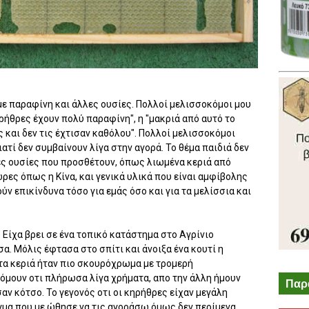
με παραφίνη και άλλες ουσίες. Πολλοί μελισσοκόμοι μου
ηρήθρες έχουν πολύ παραφίνη", η "μακριά από αυτό το
 και δεν τις έχτισαν καθόλου". Πολλοί μελισσοκόμοι
ιατί δεν συμβαίνουν λίγα στην αγορά. Το θέμα παιδιά δεν
πες ουσίες που προσθέτουν, όπως λιωμένα κεριά από
ρες όπως η Κίνα, και γενικά υλικά που είναι αμφίβολης
ύν επικίνδυνα τόσο για εμάς όσο και για τα μελίσσια και
 Είχα βρει σε ένα τοπικό κατάστημα στο Αγρίνιο
σα. Μόλις έφτασα στο σπίτι και άνοιξα ένα κουτί η
 τα κεριά ήταν πιο σκουρόχρωμα με τρομερή
τόμουν οτι πλήρωσα λίγα χρήματα, απο την άλλη ήμουν
Παρ
ν κότσο. Το γεγονός οτι οι κηρήθρες είχαν μεγάλη
γμα που με ώθησε να τις αγοράσω όμως δεν περίμενα