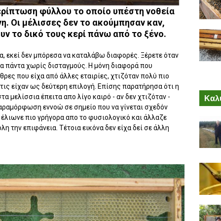
ερίπτωση φύλλου το οποίο υπέστη νοθεία
η. Οι μέλισσες δεν το ακούμπησαν καν,
υν το δικό τους κερί πάνω από το ξένο.
, εκεί δεν μπόρεσα να καταλάβω διαφορές. Ξέρετε όταν
τα πάντα χωρίς δισταγμούς. Η μόνη διαφορά που
θρες που είχα από άλλες εταιρίες, χτιζόταν πολύ πιο
 τις είχαν ως δεύτερη επιλογή. Επίσης παρατήρησα ότι η
α μελίσσια έπειτα απο λίγο καιρό - αν δεν χτιζόταν -
Καλύ
αραμόρφωση εννοώ σε σημείο που να γίνεται σχεδόν
 έλιωνε πιο γρήγορα απο το φυσιολογικό και άλλαζε
λη την επιφάνεια. Τέτοια εικόνα δεν είχα δεί σε άλλη