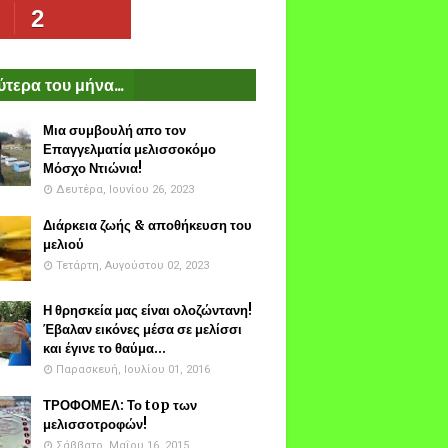
2
τερα του μήνα...
Μια συμβουλή απο τον
Επαγγελματία μελισσοκόμο
Μόσχο Ντιώνια!
Δευτέρα, Ιουνίου 26, 2023
Διάρκεια ζωής & αποθήκευση του
μελιού
Τετάρτη, Αυγούστου 02, 2023
Η θρησκεία μας είναι ολοζώντανη!
Έβαλαν εικόνες μέσα σε μελίσσι
και έγινε το θαύμα...
Παρασκευή, Ιουλίου 01, 2016
ΤΡΟΦΟΜΕΛ: Το top των
μελισσοτροφών!
Σάββατο, Μαΐου 16, 2015