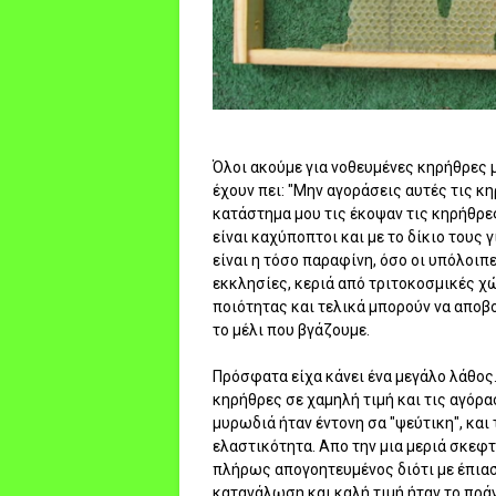
Όλοι ακούμε για νοθευμένες κηρήθρες 
έχουν πει: "Μην αγοράσεις αυτές τις κ
κατάστημα μου τις έκοψαν τις κηρήθρες
είναι καχύποπτοι και με το δίκιο τους γ
είναι η τόσο παραφίνη, όσο οι υπόλοι
εκκλησίες, κεριά από τριτοκοσμικές χώ
ποιότητας και τελικά μπορούν να αποβο
το μέλι που βγάζουμε.
Πρόσφατα είχα κάνει ένα μεγάλο λάθος.
κηρήθρες σε χαμηλή τιμή και τις αγόρα
μυρωδιά ήταν έντονη σα "ψεύτικη", και
ελαστικότητα. Απο την μια μεριά σκεφ
πλήρως απογοητευμένος διότι με έπιασα
κατανάλωση και καλή τιμή ήταν το πρά