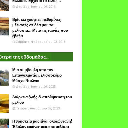
Ελλάδα: Έρχεται το τέλος...
Δευτέρα, Ιουνίου 06, 2016
Βρίσκω χούφτες πεθαμένες
μέλισσες σε όλα μου τα
μελίσσια... Μετά τις ταινίες που
έβαλα
Σάββατο, Φεβρουαρίου 03, 2018
τερα της εβδομάδας...
Μια συμβουλή απο τον
Επαγγελματία μελισσοκόμο
Μόσχο Ντιώνια!
Δευτέρα, Ιουνίου 26, 2023
Διάρκεια ζωής & αποθήκευση του
μελιού
Τετάρτη, Αυγούστου 02, 2023
Η θρησκεία μας είναι ολοζώντανη!
Έβαλαν εικόνες μέσα σε μελίσσι