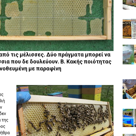
πό τις μέλισσες. Δύο πράγματα μπορεί να
σσια που δε δουλεύουν. Β. Κακής ποιότητας
 νοθευμένη με παραφίνη
ες
αλή
ν
δεν
α της
ρος
ρήθρα