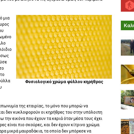
ό μια
ουρος
Καλύ
ου
πωμένο
λλο
λόιδιο
μέσως
ούσε
το
 το
φύλλα
Φυσιολογικό χρώμα φύλλου κηρήθρας
υ
πωνυμία της εταιρίας, το μόνο που μπορώ να
και δεν κυκλοφορούν οι κηρήθρες του στην υπόλοιπη
ω την εικόνα που έχουν τα κεριά όταν μέσα τους έχει
ες είναι πιο σκούρες, και δεν έχουν κίτρινο χρώμα.
αρα μικρά μαυραδάκια, τα οποία δεν μπόρεσε να