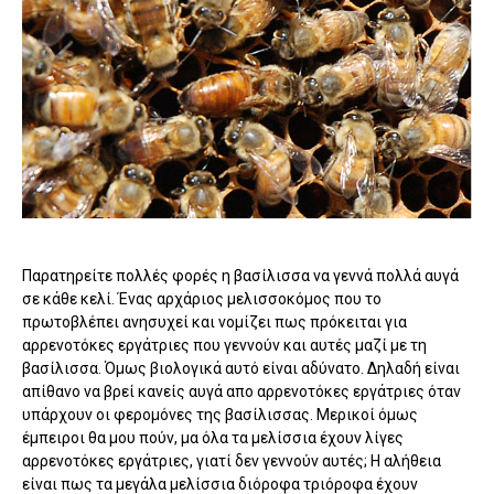
Παρατηρείτε πολλές φορές η βασίλισσα να γεννά πολλά αυγά
σε κάθε κελί. Ένας αρχάριος μελισσοκόμος που το
πρωτοβλέπει ανησυχεί και νομίζει πως πρόκειται για
αρρενοτόκες εργάτριες που γεννούν και αυτές μαζί με τη
βασίλισσα. Όμως βιολογικά αυτό είναι αδύνατο. Δηλαδή είναι
απίθανο να βρεί κανείς αυγά απο αρρενοτόκες εργάτριες όταν
υπάρχουν οι φερομόνες της βασίλισσας. Μερικοί όμως
έμπειροι θα μου πούν, μα όλα τα μελίσσια έχουν λίγες
αρρενοτόκες εργάτριες, γιατί δεν γεννούν αυτές; Η αλήθεια
είναι πως τα μεγάλα μελίσσια διόροφα τριόροφα έχουν