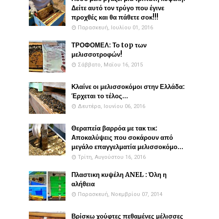
Δείτε αυτό τον τρύγο που έγινε
προχθές και θα πάθετε σοκ!!!
Παρασκευή, Ιουλίου 01, 2016
ΤΡΟΦΟΜΕΛ: Το top των
μελισσοτροφών!
Σάββατο, Μαΐου 16, 2015
Κλαίνε οι μελισσοκόμοι στην Ελλάδα:
Έρχεται το τέλος...
Δευτέρα, Ιουνίου 06, 2016
Θεραπεία βαρρόα με τακ τικ:
Αποκαλύψεις που σοκάρουν από
μεγάλο επαγγελματία μελισσοκόμο...
Τρίτη, Αυγούστου 16, 2016
Πλαστικη κυψέλη ANEL : Όλη η
αλήθεια
Παρασκευή, Νοεμβρίου 07, 2014
Βρίσκω χούφτες πεθαμένες μέλισσες