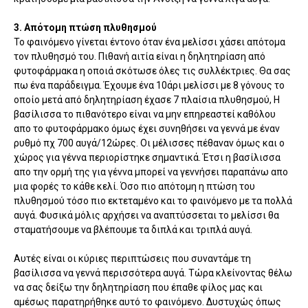
3. Απότομη πτώση πλυθησμού
Το φαινόμενο γίνεται έντονο όταν ένα μελίσσι χάσει απότομα
τον πλυθησμό του. Πιθανή αιτία είναι η δηλητηρίαση από
φυτοφάρμακα η οποιά σκότωσε όλες τις συλλέκτριες. Θα σας
πω ένα παράδειγμα. Έχουμε ένα 10άρι μελίσσι με 8 γόνους το
οποίο μετά από δηλητηρίαση έχασε 7 πλαίσια πλυθησμού, Η
βασίλισσα το πιθανότερο είναι να μην επηρεαστεί καθόλου
απο το φυτοφάρμακο όμως έχει συνηθήσει να γεννά με έναν
ρυθμό πχ 700 αυγά/12ώρες. Οι μέλισσες πέθαναν όμως και ο
χώρος για γέννα περιορίστηκε σημαντικά. Έτσι η βασίλισσα
απο την ορμή της για γέννα μπορεί να γεννήσει παραπάνω απο
μια φορές το κάθε κελί. Όσο πιο απότομη η πτώση του
πλυθησμού τόσο πιο εκτεταμένο και το φαινόμενο με τα πολλά
αυγά. Φυσικά μόλις αρχήσει να αναπτύσσεται το μελίσσι θα
σταματήσουμε να βλέπουμε τα διπλά και τριπλά αυγά.
Αυτές είναι οι κύριες περιπτώσεις που συναντάμε τη
βασίλισσα να γεννά περισσότερα αυγά. Τώρα κλείνοντας θέλω
να σας δείξω την δηλητηρίαση που έπαθε φίλος μας και
αμέσως παρατηρήθηκε αυτό το φαινόμενο. Δυστυχώς όπως