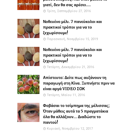
γιατί, δεν θα σας αρέσει....
Τρίτη, Σεπτεμβρίου 27, 2016
Νοθευένο μέλι. 7 πανεύκολοι και
πρακτικοί τρόποι για να το
ξεχωρίσουμε!
Παρασκευή, Νοεμβρίου 15, 2019
Νοθευένο μέλι. 7 πανεύκολοι και
πρακτικοί τρόποι για να το
ξεχωρίσουμε!
Τετάρτη, Δεκεμβρίου 21, 2016
Απίστευτο: Δείτε πως αυξάνουν τη
παραγωγή στη Κίνα. Ξυπνήστε πριν να
είναι αργά VIDEO ΣΟΚ
Τετάρτη, Μαΐου 11, 2016
Φοβάσαι το τσίμπημα της μέλισσας;
Όταν μάθεις αυτά τα 5 πραγματάκια
όλα θα αλλάξουν... Διαδώστε το
παντού!
Κυριακή, Νοεμβρίου 12, 2017