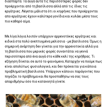
διάσπαρτα. Τα αυγά αυτά τις περισσότερες φορές δεν
προέρχονται από τη βασίλισσα αλλά από τις ίδιες τις
εργάτριες. Λέγεται μάλιστα ότι οι κηφήνες που προέρχονται
απο εργάτριες έχουν καλύτερα γονίδια και κυλάει μέσα τους
πιο καθαρό αίμα.
Με λίγα λόγια λοιπόν υπάρχουν αρρενοτόκες εργάτριες και
ειδικά στα πολύ ανεπτυγμένα μελίσσια - με βασίλισσα. Όμως η
σημερινή ανάρτηση δεν γίνεται για την αρρενοτοκία αλλά για
τη βασίλισσα που μερικές φορές συναντάται να γεννά
περισσότερα από ένα αυγά στο κάθε κελί της κηρήθρας. Τι
εξήγηση δίνεται σε αυτό το φαινόμενο; Καταρχήν να πούμε πως
είναι απολύτως φυσιολογικό, και δεν πρόκειται για κάποια
προβληματική βασίλισσα. Υπάρχουν κάποιοι παράγοντες που
πηγάζει το πρόβλημα και θα προσπαθήσω να σας τους
απαριθμήσω όσο πιο κατανοητά γίνετε.