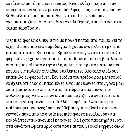
εργάτριες με τάση αρρενοτοκίας. Είναι ελάχιστες και όταν
αποφασίσουν να γεννήσουν οι αδελφές τους τις αποτρέπουν.
Κάθε μέλισσα που προσπαθεί αν το παίξει ψευδομάνα
αντιμετωπίζεται απο τον ίδιο τον πλυθησμό, και τα αυγά τους
κατασπαράζονται.
Μερικές φορές σε μελίσσια με πολλά πατώματα συμβαίνει το
εξής. Θα σας πω ένα παράδειγμα. Έχουμε ένα μελίσσι με τρία
πατώματα και η βασίλισσα βρίσκεται και γεννά στο τρίτο. Οι
φερομόνες έχουν την τάση να μεταδίδονται απο τη βασίλισσα
απο τη μια μέλισσα στην άλλη, όμως στο πρώτο πάτωμα που
έχουμε τις πολλές χιλιάδες συλλέκτριες δύσκολα φτάνουν
επαρκώς οι φερομόνες. Σαν εικόνα του τριόροφου μελισσιού
να έχετε οτι όλες οι παραμάνες είναι μαζεμένες στον γόνο μαζί
με τη βασίλισσα και στα κάτω πατώματα παραμένουν οι
συλλέκτριες. Εκεί λοιπόν είναι που αρχίζει να αναπτύσσεται
μια τάση για αρρενοτοκία. Πολλές φορές συλλέκτριες το
παίζουν ψευδομάνες "άκακες" βέβαια για τη βασίλισσα, και
γεννούν αυγά απο τα οποία μερικές φορές μεγαλώνουν και
εκκολάπτονται κανονικοί κηφήνες. Θα έχετε παρατηρήσει οτι
στα κενά πατώματα βρίσκετε που και πού μερικά κηφηνοκελιά