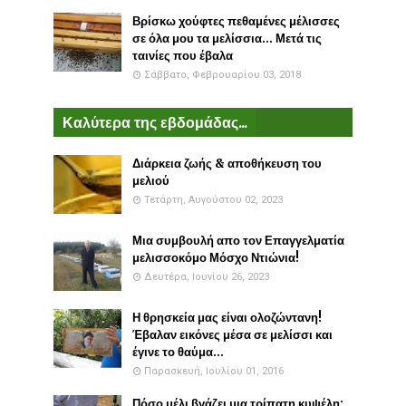
Βρίσκω χούφτες πεθαμένες μέλισσες
σε όλα μου τα μελίσσια... Μετά τις
ταινίες που έβαλα
Σάββατο, Φεβρουαρίου 03, 2018
Καλύτερα της εβδομάδας...
Διάρκεια ζωής & αποθήκευση του
μελιού
Τετάρτη, Αυγούστου 02, 2023
Μια συμβουλή απο τον Επαγγελματία
μελισσοκόμο Μόσχο Ντιώνια!
Δευτέρα, Ιουνίου 26, 2023
Η θρησκεία μας είναι ολοζώντανη!
Έβαλαν εικόνες μέσα σε μελίσσι και
έγινε το θαύμα...
Παρασκευή, Ιουλίου 01, 2016
Πόσο μέλι βγάζει μια τρίπατη κυψέλη: