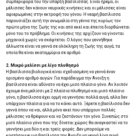
συμπεριφορά του την ύπαρξη βασίλισσας. Είναι ήρεμο, οι
μέλισσες δεν κάνουν νευρικές κινήσεις και οι μέλισσες είναι
αφιερωμένες στην εκτροφή του γόνου. Η νεαρή βασίλισσα
παρουσιάζει αυτή την ανωμαλία στη γέννα της κυρίως τον
πρώτο μήνα της ζωής της και από εκεί και έπειτα διορθώνεται
μόνο του το πρόβλημα. Οι κινήσεις της αρχίζουν να γίνονται
μηχανικά χωρίς να σκέφτεται. Ο λόγος που γεννήθηκε
άλλωστε είναι να γεννά σε ολόκληρη τη ζωής της αυγά, τα
οποία θα είναι εκατομμύρια σε αριθμό.
2. Μικρό μελίσσι με λίγο πλυθησμό
Η βασίλισσα βιολογικά είναι σχεδιασμένη να γεννά έναν
ορισμένο αριθμό αυγών. Για παράδειγμα την Άνοιξη η
βασίλισσα είναι αδύνατο να έχει μισό πλαίσιο γόνο. Αν λοιπόν
έχουμε ένα μελίσσι με 2 πλαίσια πλυθησμό και μισό πλαίσιο
γόνο, η βασίλισσα έχει ορμή να γεννήσει πολλά αυγά, αλλα δεν
υπάρχουν πλαίσια για να το κάνει αυτό. Ξέρετε η βασίλισσα δεν
γεννά όπου να ναι, αλλά μόνο εκεί που υπάρχουν πολλές
μέλισσες να θρέψουν και να ζεστάνουν τον γόνο. Συνεπώς στο
μισό πλαίσιο γόνο που της δίνεται χώρος θα αναγκαστεί να το
γεννήσει μια δύο η και τρείς φορές. Δεν μπορούμε να
κρατήσουμε μια βασίλισσα την Άνοιξη να γεννά λίγα αυγά.