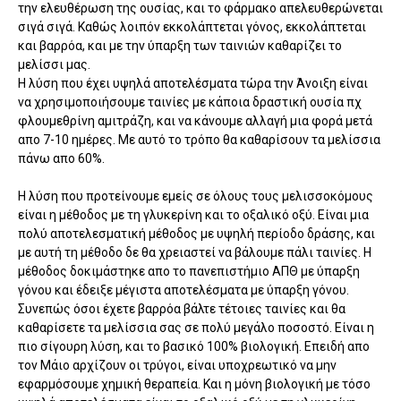
την ελευθέρωση της ουσίας, και το φάρμακο απελευθερώνεται
σιγά σιγά. Καθώς λοιπόν εκκολάπτεται γόνος, εκκολάπτεται
και βαρρόα, και με την ύπαρξη των ταινιών καθαρίζει το
μελίσσι μας.
Η λύση που έχει υψηλά αποτελέσματα τώρα την Άνοιξη είναι
να χρησιμοποιήσουμε ταινίες με κάποια δραστική ουσία πχ
φλουμεθρίνη αμιτράζη, και να κάνουμε αλλαγή μια φορά μετά
απο 7-10 ημέρες. Με αυτό το τρόπο θα καθαρίσουν τα μελίσσια
πάνω απο 60%.
Η λύση που προτείνουμε εμείς σε όλους τους μελισσοκόμους
είναι η μέθοδος με τη γλυκερίνη και το οξαλικό οξύ. Είναι μια
πολύ αποτελεσματική μέθοδος με υψηλή περίοδο δράσης, και
με αυτή τη μέθοδο δε θα χρειαστεί να βάλουμε πάλι ταινίες. Η
μέθοδος δοκιμάστηκε απο το πανεπιστήμιο ΑΠΘ με ύπαρξη
γόνου και έδειξε μέγιστα αποτελέσματα με ύπαρξη γόνου.
Συνεπώς όσοι έχετε βαρρόα βάλτε τέτοιες ταινίες και θα
καθαρίσετε τα μελίσσια σας σε πολύ μεγάλο ποσοστό. Είναι η
πιο σίγουρη λύση, και το βασικό 100% βιολογική. Επειδή απο
τον Μάιο αρχίζουν οι τρύγοι, είναι υποχρεωτικό να μην
εφαρμόσουμε χημική θεραπεία. Και η μόνη βιολογική με τόσο