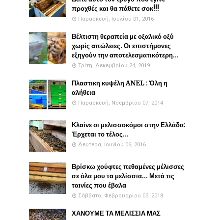
προχθές και θα πάθετε σοκ!!!
Παρασκευή, Ιουλίου 01, 2016
Βέλτιστη θεραπεία με οξαλικό οξύ
χωρίς απώλειες. Οι επιστήμονες
εξηγούν την αποτελεσματικότερη...
Τρίτη, Δεκεμβρίου 24, 2019
Πλαστικη κυψέλη ANEL : Όλη η
αλήθεια
Παρασκευή, Νοεμβρίου 07, 2014
Κλαίνε οι μελισσοκόμοι στην Ελλάδα:
Έρχεται το τέλος...
Δευτέρα, Ιουνίου 06, 2016
Βρίσκω χούφτες πεθαμένες μέλισσες
σε όλα μου τα μελίσσια... Μετά τις
ταινίες που έβαλα
Σάββατο, Φεβρουαρίου 03, 2018
ΧΑΝΟΥΜΕ ΤΑ ΜΕΛΙΣΣΙΑ ΜΑΣ