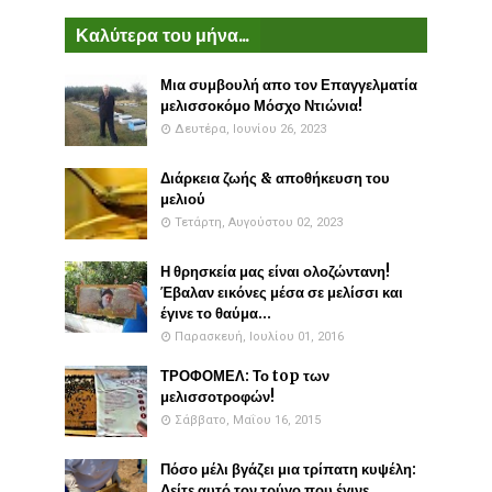
Καλύτερα του μήνα...
Μια συμβουλή απο τον Επαγγελματία
μελισσοκόμο Μόσχο Ντιώνια!
Δευτέρα, Ιουνίου 26, 2023
Διάρκεια ζωής & αποθήκευση του
μελιού
Τετάρτη, Αυγούστου 02, 2023
Η θρησκεία μας είναι ολοζώντανη!
Έβαλαν εικόνες μέσα σε μελίσσι και
έγινε το θαύμα...
Παρασκευή, Ιουλίου 01, 2016
ΤΡΟΦΟΜΕΛ: Το top των
μελισσοτροφών!
Σάββατο, Μαΐου 16, 2015
Πόσο μέλι βγάζει μια τρίπατη κυψέλη:
Δείτε αυτό τον τρύγο που έγινε