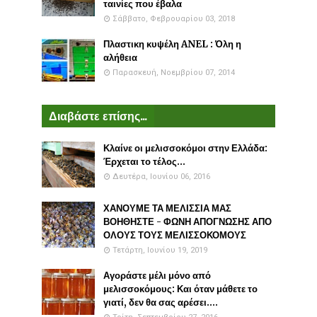
ταινίες που έβαλα
Σάββατο, Φεβρουαρίου 03, 2018
Πλαστικη κυψέλη ANEL : Όλη η
αλήθεια
Παρασκευή, Νοεμβρίου 07, 2014
Διαβάστε επίσης...
Κλαίνε οι μελισσοκόμοι στην Ελλάδα:
Έρχεται το τέλος...
Δευτέρα, Ιουνίου 06, 2016
ΧΑΝΟΥΜΕ ΤΑ ΜΕΛΙΣΣΙΑ ΜΑΣ
ΒΟΗΘΗΣΤΕ - ΦΩΝΗ ΑΠΟΓΝΩΣΗΣ ΑΠΟ
ΟΛΟΥΣ ΤΟΥΣ ΜΕΛΙΣΣΟΚΟΜΟΥΣ
Τετάρτη, Ιουνίου 19, 2019
Αγοράστε μέλι μόνο από
μελισσοκόμους: Και όταν μάθετε το
γιατί, δεν θα σας αρέσει....