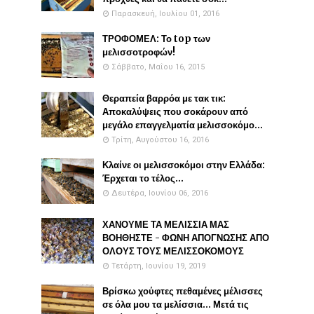
Παρασκευή, Ιουλίου 01, 2016
ΤΡΟΦΟΜΕΛ: Το top των
μελισσοτροφών!
Σάββατο, Μαΐου 16, 2015
Θεραπεία βαρρόα με τακ τικ:
Αποκαλύψεις που σοκάρουν από
μεγάλο επαγγελματία μελισσοκόμο...
Τρίτη, Αυγούστου 16, 2016
Κλαίνε οι μελισσοκόμοι στην Ελλάδα:
Έρχεται το τέλος...
Δευτέρα, Ιουνίου 06, 2016
ΧΑΝΟΥΜΕ ΤΑ ΜΕΛΙΣΣΙΑ ΜΑΣ
ΒΟΗΘΗΣΤΕ - ΦΩΝΗ ΑΠΟΓΝΩΣΗΣ ΑΠΟ
ΟΛΟΥΣ ΤΟΥΣ ΜΕΛΙΣΣΟΚΟΜΟΥΣ
Τετάρτη, Ιουνίου 19, 2019
Βρίσκω χούφτες πεθαμένες μέλισσες
σε όλα μου τα μελίσσια... Μετά τις