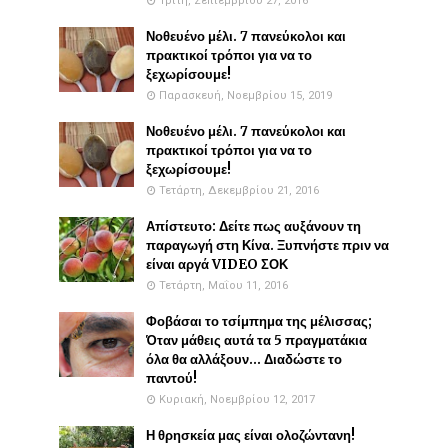
Τρίτη, Σεπτεμβρίου 27, 2016
Νοθευένο μέλι. 7 πανεύκολοι και
πρακτικοί τρόποι για να το
ξεχωρίσουμε!
Παρασκευή, Νοεμβρίου 15, 2019
Νοθευένο μέλι. 7 πανεύκολοι και
πρακτικοί τρόποι για να το
ξεχωρίσουμε!
Τετάρτη, Δεκεμβρίου 21, 2016
Απίστευτο: Δείτε πως αυξάνουν τη
παραγωγή στη Κίνα. Ξυπνήστε πριν να
είναι αργά VIDEO ΣΟΚ
Τετάρτη, Μαΐου 11, 2016
Φοβάσαι το τσίμπημα της μέλισσας;
Όταν μάθεις αυτά τα 5 πραγματάκια
όλα θα αλλάξουν... Διαδώστε το
παντού!
Κυριακή, Νοεμβρίου 12, 2017
Η θρησκεία μας είναι ολοζώντανη!