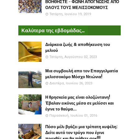
ΒΟΗΘΗΣΤΕ - ΦΩΝΗ ΑΠΟΓΝΩΣΗΣ ΑΠΟ
ΟΛΟΥΣ ΤΟΥΣ ΜΕΛΙΣΣΟΚΟΜΟΥΣ
Τετάρτη, Ιουνίου 19, 2019
Καλύτερα της εβδομάδας...
Διάρκεια ζωής & αποθήκευση του
μελιού
Τετάρτη, Αυγούστου 02, 2023
Μια συμβουλή απο τον Επαγγελματία
μελισσοκόμο Μόσχο Ντιώνια!
Δευτέρα, Ιουνίου 26, 2023
Η θρησκεία μας είναι ολοζώντανη!
Έβαλαν εικόνες μέσα σε μελίσσι και
έγινε το θαύμα...
Παρασκευή, Ιουλίου 01, 2016
Πόσο μέλι βγάζει μια τρίπατη κυψέλη:
Δείτε αυτό τον τρύγο που έγινε
προχθές και θα πάθετε σοκ!!!