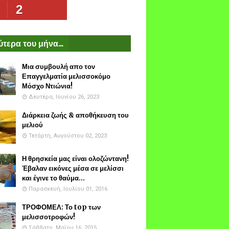
2
τερα του μήνα...
Μια συμβουλή απο τον
Επαγγελματία μελισσοκόμο
Μόσχο Ντιώνια!
Δευτέρα, Ιουνίου 26, 2023
Διάρκεια ζωής & αποθήκευση του
μελιού
Τετάρτη, Αυγούστου 02, 2023
Η θρησκεία μας είναι ολοζώντανη!
Έβαλαν εικόνες μέσα σε μελίσσι
και έγινε το θαύμα...
Παρασκευή, Ιουλίου 01, 2016
ΤΡΟΦΟΜΕΛ: Το top των
μελισσοτροφών!
Σάββατο, Μαΐου 16, 2015