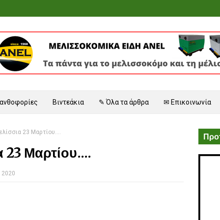
 ανθοφορίες
Βιντεάκια
✎ Όλα τα άρθρα
✉ Επικοινωνία
ελίσσια 23 Μαρτίου....
Προτ
 23 Μαρτίου....
 2020