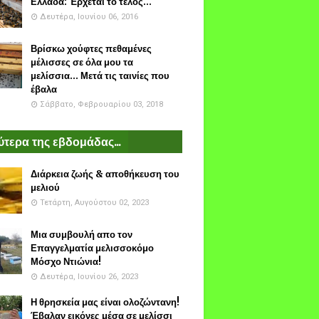
Ελλάδα: Έρχεται το τέλος...
Δευτέρα, Ιουνίου 06, 2016
Βρίσκω χούφτες πεθαμένες
μέλισσες σε όλα μου τα
μελίσσια... Μετά τις ταινίες που
έβαλα
Σάββατο, Φεβρουαρίου 03, 2018
τερα της εβδομάδας...
Διάρκεια ζωής & αποθήκευση του
μελιού
Τετάρτη, Αυγούστου 02, 2023
Μια συμβουλή απο τον
Επαγγελματία μελισσοκόμο
Μόσχο Ντιώνια!
Δευτέρα, Ιουνίου 26, 2023
Η θρησκεία μας είναι ολοζώντανη!
Έβαλαν εικόνες μέσα σε μελίσσι