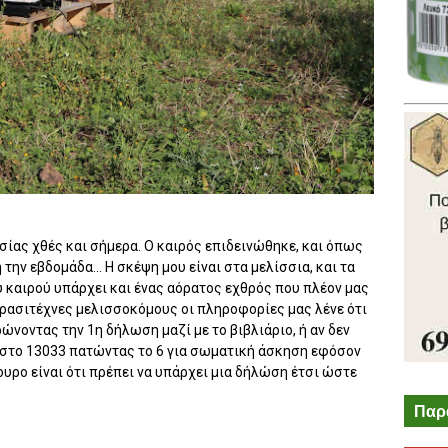
ίας χθές και σήμερα. Ο καιρός επιδεινώθηκε, και όπως
 την εβδομάδα... Η σκέψη μου είναι στα μελίσσια, και τα
υ καιρού υπάρχει και ένας αόρατος εχθρός που πλέον μας
 ερασιτέχνες μελισσοκόμους οι πληροφορίες μας λένε ότι
νοντας την 1η δήλωση μαζί με το βιβλιάριο, ή αν δεν
α στο 13033 πατώντας το 6 για σωματική άσκηση εφόσον
ουρο είναι ότι πρέπει να υπάρχει μια δήλώση έτσι ώστε
Παρ