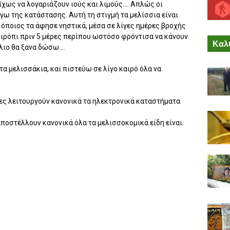
χως να λογαριάζουν ιούς και λιμούς.... Απλώς οι
γω της κατάστασης. Αυτή τη στιγμή τα μελίσσια είναι
, όποιος τα άφησε νηστικά, μέσα σε λίγες ημέρες βροχής
σιρόπι πριν 5 μέρες περίπου ωστόσο φρόντισα να κάνουν
Καλύ
λιο θα ξανα δώσω....
 μελισσάκια, και πιστεύω σε λίγο καιρό όλα να
ίες λειτουργούν κανονικά τα ηλεκτρονικά καταστήματα
ποστέλλουν κανονικά όλα τα μελισσοκομικά είδη είναι: