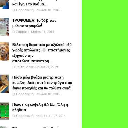
και έγινε το θαύμα...
Παρασκευή, Ιουλίου 01, 2016
ΤΡΟΦΟΜΕΛ: Το top των
μελισσοτροφών!
Σάββατο, Μαΐου 16, 2015
Βέλτιστη θεραπεία με οξαλικό οξύ
χωρίς απώλειες. Οι επιστήμονες
εξηγούν την
αποτελεσματικότερη...
Τρίτη, Δεκεμβρίου 24, 2019
Πόσο μέλι βγάζει μια τρίπατη
κυψέλη: Δείτε αυτό τον τρύγο που
έγινε προχθές και θα πάθετε σοκ!!!
Παρασκευή, Ιουλίου 01, 2016
Πλαστικη κυψέλη ANEL : Όλη η
αλήθεια
Παρασκευή, Νοεμβρίου 07, 2014