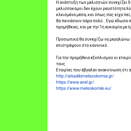
Η ανάπτυξη των μελισσιών συνεχίζει δί
μελισσοκόμοι δεν έχουν ρευστότητα λό
κλεισμένα μέσα, και όπως σας είχα πεί
θα πεινάσουν πάρα πολύ... Εγώ έδωσα 
προμήθειες, και με την 1η ευκαιρία με ή
Προσωπικά θα συνεχίζω να μεγαλώνω τα
επιστρέψουν στο κανονικό.
Για την προμήθεια εξοπλισμού οι εταιρ
τους.
Εταιρίες που έβγαλαν ανακοίνωση ότι α
http://arkadikimelissokomia.gr/
https://www.anel.gr/
https://www.melisokomiki.eu/