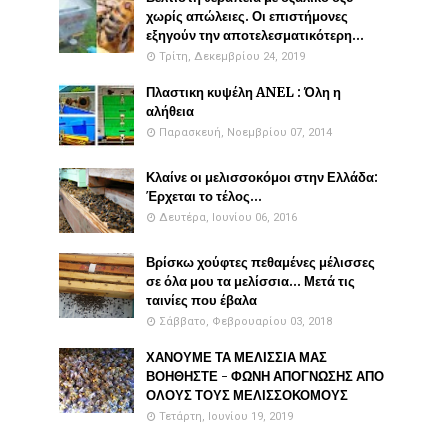
χωρίς απώλειες. Οι επιστήμονες
εξηγούν την αποτελεσματικότερη...
Τρίτη, Δεκεμβρίου 24, 2019
Πλαστικη κυψέλη ANEL : Όλη η
αλήθεια
Παρασκευή, Νοεμβρίου 07, 2014
Κλαίνε οι μελισσοκόμοι στην Ελλάδα:
Έρχεται το τέλος...
Δευτέρα, Ιουνίου 06, 2016
Βρίσκω χούφτες πεθαμένες μέλισσες
σε όλα μου τα μελίσσια... Μετά τις
ταινίες που έβαλα
Σάββατο, Φεβρουαρίου 03, 2018
ΧΑΝΟΥΜΕ ΤΑ ΜΕΛΙΣΣΙΑ ΜΑΣ
ΒΟΗΘΗΣΤΕ - ΦΩΝΗ ΑΠΟΓΝΩΣΗΣ ΑΠΟ
ΟΛΟΥΣ ΤΟΥΣ ΜΕΛΙΣΣΟΚΟΜΟΥΣ
Τετάρτη, Ιουνίου 19, 2019