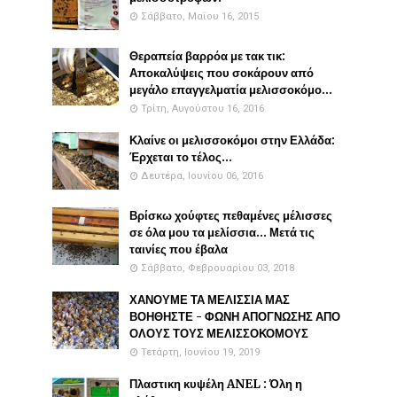
Σάββατο, Μαΐου 16, 2015
Θεραπεία βαρρόα με τακ τικ:
Αποκαλύψεις που σοκάρουν από
μεγάλο επαγγελματία μελισσοκόμο...
Τρίτη, Αυγούστου 16, 2016
Κλαίνε οι μελισσοκόμοι στην Ελλάδα:
Έρχεται το τέλος...
Δευτέρα, Ιουνίου 06, 2016
Βρίσκω χούφτες πεθαμένες μέλισσες
σε όλα μου τα μελίσσια... Μετά τις
ταινίες που έβαλα
Σάββατο, Φεβρουαρίου 03, 2018
ΧΑΝΟΥΜΕ ΤΑ ΜΕΛΙΣΣΙΑ ΜΑΣ
ΒΟΗΘΗΣΤΕ - ΦΩΝΗ ΑΠΟΓΝΩΣΗΣ ΑΠΟ
ΟΛΟΥΣ ΤΟΥΣ ΜΕΛΙΣΣΟΚΟΜΟΥΣ
Τετάρτη, Ιουνίου 19, 2019
Πλαστικη κυψέλη ANEL : Όλη η