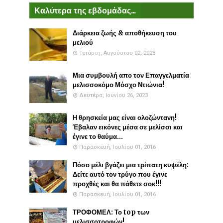
Καλύτερα της εβδομάδας...
Διάρκεια ζωής & αποθήκευση του
μελιού
Τετάρτη, Αυγούστου 02, 2023
Μια συμβουλή απο τον Επαγγελματία
μελισσοκόμο Μόσχο Ντιώνια!
Δευτέρα, Ιουνίου 26, 2023
Η θρησκεία μας είναι ολοζώντανη!
Έβαλαν εικόνες μέσα σε μελίσσι και
έγινε το θαύμα...
Παρασκευή, Ιουλίου 01, 2016
Πόσο μέλι βγάζει μια τρίπατη κυψέλη:
Δείτε αυτό τον τρύγο που έγινε
προχθές και θα πάθετε σοκ!!!
Παρασκευή, Ιουλίου 01, 2016
ΤΡΟΦΟΜΕΛ: Το top των
μελισσοτροφών!