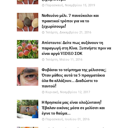
Παρασκευή, Νοεμβρίου 15, 2019
Νοθευένο μέλι. 7 πανεύκολοι και
πρακτικοί τρόποι για να το
ξεχωρίσουμε!
Τετάρτη, Δεκεμβρίου 21, 2016
Απίστευτο: Δείτε πως αυξάνουν τη
παραγωγή στη Κίνα. Ξυπνήστε πριν να
είναι αργά VIDEO ΣΟΚ
Τετάρτη, Μαΐου 11, 2016
Φοβάσαι το τσίμπημα της μέλισσας;
Όταν μάθεις αυτά τα 5 πραγματάκια
όλα θα αλλάξουν... Διαδώστε το
παντού!
Κυριακή, Νοεμβρίου 12, 2017
Η θρησκεία μας είναι ολοζώντανη!
Έβαλαν εικόνες μέσα σε μελίσσι και
έγινε το θαύμα...
Παρασκευή, Ιουλίου 01, 2016