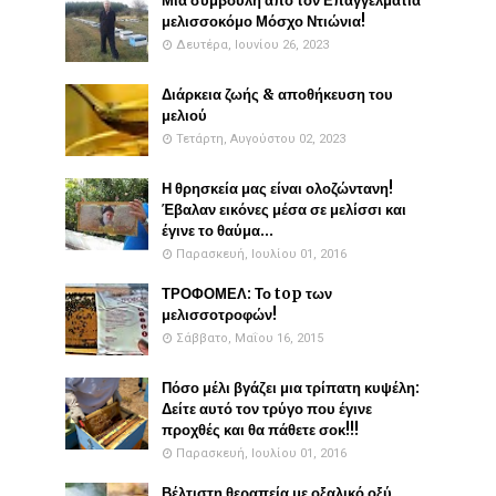
Μια συμβουλή απο τον Επαγγελματία
μελισσοκόμο Μόσχο Ντιώνια!
Δευτέρα, Ιουνίου 26, 2023
Διάρκεια ζωής & αποθήκευση του
μελιού
Τετάρτη, Αυγούστου 02, 2023
Η θρησκεία μας είναι ολοζώντανη!
Έβαλαν εικόνες μέσα σε μελίσσι και
έγινε το θαύμα...
Παρασκευή, Ιουλίου 01, 2016
ΤΡΟΦΟΜΕΛ: Το top των
μελισσοτροφών!
Σάββατο, Μαΐου 16, 2015
Πόσο μέλι βγάζει μια τρίπατη κυψέλη:
Δείτε αυτό τον τρύγο που έγινε
προχθές και θα πάθετε σοκ!!!
Παρασκευή, Ιουλίου 01, 2016
Βέλτιστη θεραπεία με οξαλικό οξύ