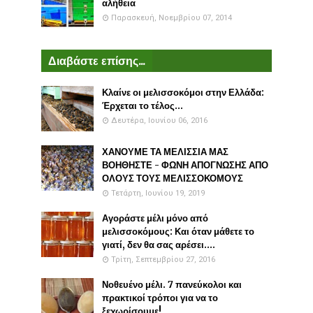
αλήθεια
Παρασκευή, Νοεμβρίου 07, 2014
Διαβάστε επίσης...
Κλαίνε οι μελισσοκόμοι στην Ελλάδα:
Έρχεται το τέλος...
Δευτέρα, Ιουνίου 06, 2016
ΧΑΝΟΥΜΕ ΤΑ ΜΕΛΙΣΣΙΑ ΜΑΣ
ΒΟΗΘΗΣΤΕ - ΦΩΝΗ ΑΠΟΓΝΩΣΗΣ ΑΠΟ
ΟΛΟΥΣ ΤΟΥΣ ΜΕΛΙΣΣΟΚΟΜΟΥΣ
Τετάρτη, Ιουνίου 19, 2019
Αγοράστε μέλι μόνο από
μελισσοκόμους: Και όταν μάθετε το
γιατί, δεν θα σας αρέσει....
Τρίτη, Σεπτεμβρίου 27, 2016
Νοθευένο μέλι. 7 πανεύκολοι και
πρακτικοί τρόποι για να το
ξεχωρίσουμε!