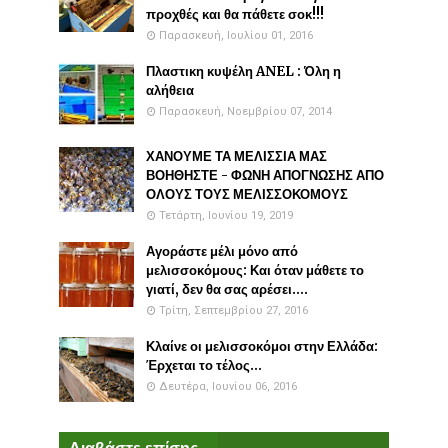
προχθές και θα πάθετε σοκ!!!
Παρασκευή, Ιουλίου 01, 2016
Πλαστικη κυψέλη ANEL : Όλη η
αλήθεια
Παρασκευή, Νοεμβρίου 07, 2014
ΧΑΝΟΥΜΕ ΤΑ ΜΕΛΙΣΣΙΑ ΜΑΣ
ΒΟΗΘΗΣΤΕ - ΦΩΝΗ ΑΠΟΓΝΩΣΗΣ ΑΠΟ
ΟΛΟΥΣ ΤΟΥΣ ΜΕΛΙΣΣΟΚΟΜΟΥΣ
Τετάρτη, Ιουνίου 19, 2019
Αγοράστε μέλι μόνο από
μελισσοκόμους: Και όταν μάθετε το
γιατί, δεν θα σας αρέσει....
Τρίτη, Σεπτεμβρίου 27, 2016
Κλαίνε οι μελισσοκόμοι στην Ελλάδα:
Έρχεται το τέλος...
Δευτέρα, Ιουνίου 06, 2016
Διαβάστε επίσης...