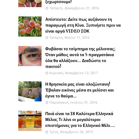
ξεχωρίσουμε!
Τετάρτη, Δεκεμβρίου 21, 2016
Απίστευτο: Δείτε πως αυξάνουν τη
παραγωγή στη Κίνα. Ξυπνήστε πριν να
είναι αργά VIDEO ΣΟΚ
Τετάρτη, Μαΐου 11, 2016
Φοβάσαι το τσίμπημα της μέλισσας;
Όταν μάθεις αυτά τα 5 πραγματάκια
όλα θα αλλάξουν... Διαδώστε το
παντού!
Κυριακή, Νοεμβρίου 12, 2017
Η θρησκεία μας είναι ολοζώντανη!
Έβαλαν εικόνες μέσα σε μελίσσι και
έγινε το θαύμα...
Παρασκευή, Ιουλίου 01, 2016
Ποιά είναι τα 18 Καλύτερα Ελληνικά
Μέλια; Τι λένε οι μεγαλύτεροι
επιστήμονες για το Ελληνικό Μέλι....
Τρίτη, Νοεμβρίου 26, 2019