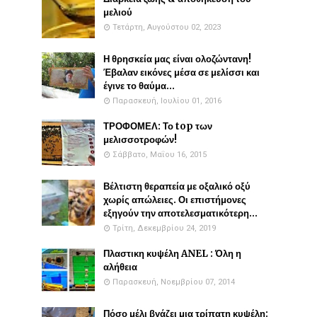
μελιού
Τετάρτη, Αυγούστου 02, 2023
Η θρησκεία μας είναι ολοζώντανη!
Έβαλαν εικόνες μέσα σε μελίσσι και
έγινε το θαύμα...
Παρασκευή, Ιουλίου 01, 2016
ΤΡΟΦΟΜΕΛ: Το top των
μελισσοτροφών!
Σάββατο, Μαΐου 16, 2015
Βέλτιστη θεραπεία με οξαλικό οξύ
χωρίς απώλειες. Οι επιστήμονες
εξηγούν την αποτελεσματικότερη...
Τρίτη, Δεκεμβρίου 24, 2019
Πλαστικη κυψέλη ANEL : Όλη η
αλήθεια
Παρασκευή, Νοεμβρίου 07, 2014
Πόσο μέλι βγάζει μια τρίπατη κυψέλη: