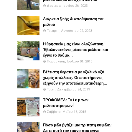
Δευτέρα, Ιουνίου 26, 2023
Διάρκεια ζωής & αποθήκευση του
μελιού
Τετάρτη, Αυγούστου 02, 2023
Η θρησκεία μας είναι ολοζώντανη!
Έβαλαν εικόνες μέσα σε μελίσσι και
έγινε το θαύμα...
Παρασκευή, Ιουλίου 01, 2016
Βέλτιστη θεραπεία με οξαλικό οξύ
χωρίς απώλειες. Οι επιστήμονες
εξηγούν την αποτελεσματικότερη...
Τρίτη, Δεκεμβρίου 24, 2019
ΤΡΟΦΟΜΕΛ: Το top των
μελισσοτροφών!
Σάββατο, Μαΐου 16, 2015
Πόσο μέλι βγάζει μια τρίπατη κυψέλη:
Δείτε αυτό τον τρύγο που έγινε