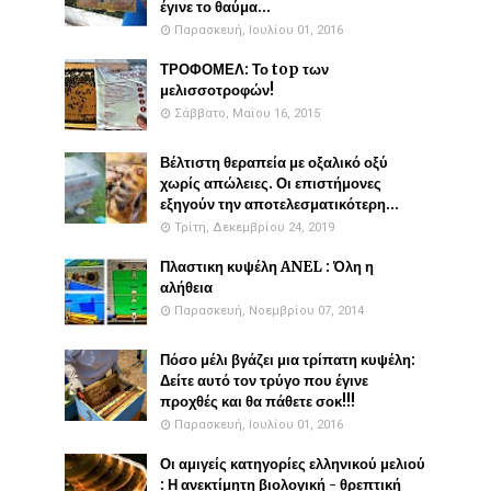
έγινε το θαύμα...
Παρασκευή, Ιουλίου 01, 2016
ΤΡΟΦΟΜΕΛ: Το top των
μελισσοτροφών!
Σάββατο, Μαΐου 16, 2015
Βέλτιστη θεραπεία με οξαλικό οξύ
χωρίς απώλειες. Οι επιστήμονες
εξηγούν την αποτελεσματικότερη...
Τρίτη, Δεκεμβρίου 24, 2019
Πλαστικη κυψέλη ANEL : Όλη η
αλήθεια
Παρασκευή, Νοεμβρίου 07, 2014
Πόσο μέλι βγάζει μια τρίπατη κυψέλη:
Δείτε αυτό τον τρύγο που έγινε
προχθές και θα πάθετε σοκ!!!
Παρασκευή, Ιουλίου 01, 2016
Οι αμιγείς κατηγορίες ελληνικού μελιού
: Η ανεκτίμητη βιολογική - θρεπτική