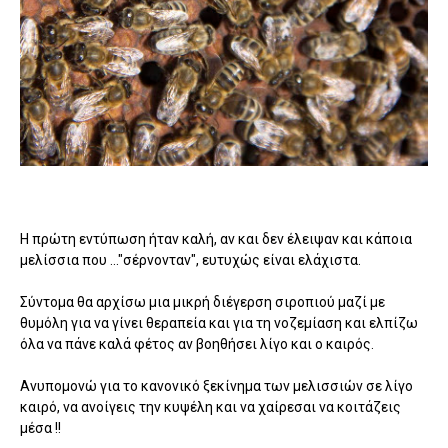
Η πρώτη εντύπωση ήταν καλή, αν και δεν έλειψαν και κάποια
μελίσσια που ..."σέρνονταν", ευτυχώς είναι ελάχιστα.
Σύντομα θα αρχίσω μια μικρή διέγερση σιροπιού μαζί με
θυμόλη για να γίνει θεραπεία και για τη νοζεμίαση και ελπίζω
όλα να πάνε καλά φέτος αν βοηθήσει λίγο και ο καιρός.
Ανυπομονώ για το κανονικό ξεκίνημα των μελισσιών σε λίγο
καιρό, να ανοίγεις την κυψέλη και να χαίρεσαι να κοιτάζεις
μέσα !!