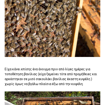
Είχα κάνει επίσης ένα άνοιγμα πριν από λίγες ημέρες για
τοποθέτηση βανίλιας (είχα ξεμείνει τότε από προμήθειες και
αρκέστηκαν σε μισό σακουλάκι βανίλιας έκαστη κυψέλη )
χωρίς όμως να βγάλω πλαίσια έξω από την κυψέλη.