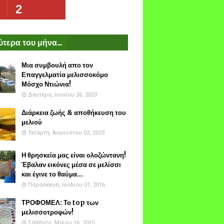
2
τερα του μήνα...
Μια συμβουλή απο τον
Επαγγελματία μελισσοκόμο
Μόσχο Ντιώνια!
Δευτέρα, Ιουνίου 26, 2023
Διάρκεια ζωής & αποθήκευση του
μελιού
Τετάρτη, Αυγούστου 02, 2023
Η θρησκεία μας είναι ολοζώντανη!
Έβαλαν εικόνες μέσα σε μελίσσι
και έγινε το θαύμα...
Παρασκευή, Ιουλίου 01, 2016
ΤΡΟΦΟΜΕΛ: Το top των
μελισσοτροφών!
Σάββατο, Μαΐου 16, 2015