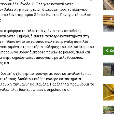
 παρουσιάζει άνοδο. Οι Έλληνες καταναλωτές
υν βάλει στην καθημερινή διατροφή τους το ελληνικό
ομικού Συνεταιρισμού Θάσου, Κώστας Παναγιωτόπουλος.
ς
υ στράφηκε τα τελευταία χρόνια στην απευθείας
ναλωτές. Σήμερα, διαθέτει τέσσερα καταστήματα στη
ι τη Θάσο αντίστοιχα, όπου πωλείται μεγάλη ποικιλία
υγκεκριμένα, στα πρατήρια πώλησης του μελισσοκομικού
Καλύ
πορούν να βρουν διάφορες ποικιλίες μελιού, αλλά και
α, κερί, κηραλοιφές, σαπουνάκια με μέλι θυμαριού,
ς κ.ά.
ια δυνατή σχέση εμπιστοσύνης με τους καταναλωτές που
ότητά τους. Διαθέτουμε ήδη τέσσερα καταστήματα –
λονίκη, την Ξάνθη και Καβάλα. Παράλληλα, προωθούμε το
εγάλες αλυσίδες τροφίμων», σημείωσε ο κ.