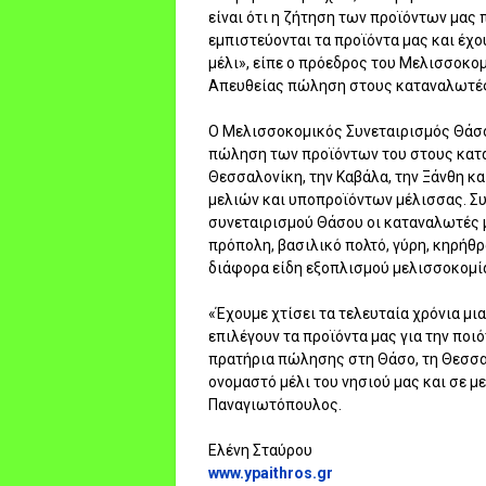
είναι ότι η ζήτηση των προϊόντων μας
εμπιστεύονται τα προϊόντα μας και έχο
μέλι», είπε ο πρόεδρος του Μελισσοκ
Απευθείας πώληση στους καταναλωτέ
Ο Μελισσοκομικός Συνεταιρισμός Θάσο
πώληση των προϊόντων του στους κατα
Θεσσαλονίκη, την Καβάλα, την Ξάνθη κα
μελιών και υποπροϊόντων μέλισσας. Σ
συνεταιρισμού Θάσου οι καταναλωτές μ
πρόπολη, βασιλικό πολτό, γύρη, κηρήθρ
διάφορα είδη εξοπλισμού μελισσοκομία
«Έχουμε χτίσει τα τελευταία χρόνια μ
επιλέγουν τα προϊόντα μας για την ποι
πρατήρια πώλησης στη Θάσο, τη Θεσσα
ονομαστό μέλι του νησιού μας και σε μ
Παναγιωτόπουλος.
Ελένη Σταύρου
www.ypaithros.gr