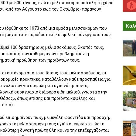
 400 με 500 τόνους, ενώ οι μελισσοκόμοι από όλη τη χώρα
ησί -από τον Αύγουστο έως τον Οκτώβριο- παράγουν
Καλύ
υ ιδρύθηκε το 1973 από μια ομάδα μελισσοκόμων που
η μέχρι τότε παραδοσιακή και φιλική συνεργασία τους.
ιθμεί 100 δραστήριους μελισσοκόμους. Σκοπός τους,
ντιμετώπιση των καθημερινών προβλημάτων, η
τηματική προώθηση των προϊόντων τους.
ίται αυτόνομα από τους ίδιους τους μελισσοκόμους, οι
σοκομικές πρακτικές, καταβάλλουν κάθε προσπάθεια για
ταναλωτών για ασφαλή και υγιεινά προϊόντα,
ολογική συσκευασία διάφορα είδη μελιού, γνωστά στην
«Θάσος», όπως επίσης και προϊόντα κυψέλης και
ό κ.ά).
ού επισημαίνουν πως, με μεγάλη φροντίδα και προσοχή,
χρόνο τα μελισσοσμήνη τους υγιή και εύρωστα, ώστε
ν καλύτερη δυνατή πρώτη ύλη και να την επεξεργάζονται