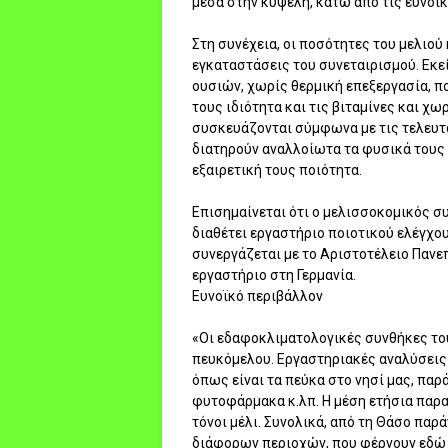
μέσα στην κυψέλη, κάτω από τις ευνοϊ
Στη συνέχεια, οι ποσότητες του μελιο
εγκαταστάσεις του συνεταιρισμού. Εκε
ουσιών, χωρίς θερμική επεξεργασία, π
τους ιδιότητα και τις βιταμίνες και χω
συσκευάζονται σύμφωνα με τις τελευτα
διατηρούν αναλλοίωτα τα φυσικά τους χ
εξαιρετική τους ποιότητα.
Επισημαίνεται ότι ο μελισσοκομικός σ
διαθέτει εργαστήριο ποιοτικού ελέγχου
συνεργάζεται με το Αριστοτέλειο Πανε
εργαστήριο στη Γερμανία.
Ευνοϊκό περιβάλλον
«Οι εδαφοκλιματολογικές συνθήκες το
πευκόμελου. Εργαστηριακές αναλύσεις 
όπως είναι τα πεύκα στο νησί μας, παρ
φυτοφάρμακα κ.λπ. Η μέση ετήσια παρα
τόνοι μέλι. Συνολικά, από τη Θάσο παρ
διάφορων περιοχών, που φέρνουν εδώ κ