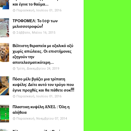
και έγινε το θαύμα...
Παρασκευή, Ιουλίου 01, 2016
ΤΡΟΦΟΜΕΛ: Το top των
μελισσοτροφών!
Σάββατο, Μαΐου 16, 2015
Βέλτιστη θεραπεία με οξαλικό οξύ
χωρίς απώλειες. Οι επιστήμονες
εξηγούν την
αποτελεσματικότερη...
Τρίτη, Δεκεμβρίου 24, 2019
Πόσο μέλι βγάζει μια τρίπατη
κυψέλη: Δείτε αυτό τον τρύγο που
έγινε προχθές και θα πάθετε σοκ!!!
Παρασκευή, Ιουλίου 01, 2016
Πλαστικη κυψέλη ANEL : Όλη η
αλήθεια
Παρασκευή, Νοεμβρίου 07, 2014