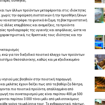
κότερες συνθήκες.
ύ και των άλλων προϊόντων μεταφέρονται στις ιδιόκτητες
ί χωρίς την αφαίρεση συστατικών ή την προσθήκη ξένων
ου να καταστρέφει τα φυσικά ένζυμα, τη βακτηριοστατική
ρίς άλλες επεμβάσεις και αναμείξεις, τα προϊόντα
ίες προδιαγραφές της υγιεινής και ασφάλειας, ώστε να
αρακτηριστικά, τις θρεπτικές τους ιδιότητες και την
υνεταιρισμός
, ενώ για τον διεξοδικό ποιοτικό έλεγχο των προϊόντων
πιστήμιο Θεσσαλονίκης, καθώς και με εξειδικευμένο
υ νησιού μας βοηθούν στην ποιοτική παραγωγή
και μελέτες έχουν δείξει πως από τα βαθύριζα δέντρα,
άγονται πιο ποιοτικά προϊόντα, απαλλαγμένα από
γωγή του συνεταιρισμού μας είναι περίπου 400 με 500
άγονται περίπου 3.000 τόνοι μέλι από μελισσοκόμους
άθε χρόνο τα μελίσσια τους. Το ενθαρρυντικό, πάντως,