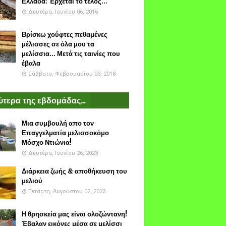
Ελλάδα: Έρχεται το τέλος...
Δευτέρα, Ιουνίου 06, 2016
Βρίσκω χούφτες πεθαμένες
μέλισσες σε όλα μου τα
μελίσσια... Μετά τις ταινίες που
έβαλα
Σάββατο, Φεβρουαρίου 03, 2018
τερα της εβδομάδας...
Μια συμβουλή απο τον
Επαγγελματία μελισσοκόμο
Μόσχο Ντιώνια!
Δευτέρα, Ιουνίου 26, 2023
Διάρκεια ζωής & αποθήκευση του
μελιού
Τετάρτη, Αυγούστου 02, 2023
Η θρησκεία μας είναι ολοζώντανη!
Έβαλαν εικόνες μέσα σε μελίσσι