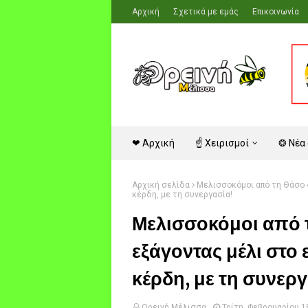
Αρχική
Σχετικά με εμάς
Επικοινωνία
❤ Αρχική
☝ Χειρισμοί
❂ Νέα
Αρχική σελίδα
Μελισσοκόμοι από τη Θάσο 
κέρδη, με τη συνεργασία!
Μελισσοκόμοι από
εξάγοντας μέλι στο 
κέρδη, με τη συνεργ
Ορεινή Μέλισσα
Τρίτη, Φεβρουαρίου 1