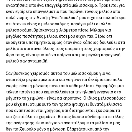
αναρτήσεις απο ένα επαγγελματία μελισσοκόμο. Πρόκειται για
έναν εξαίρετο επαγγελματία που παράγει τόνους μελιού από
πολύ νωρίς την Άνοιξη. Ένα "πουλάκι" μου είχε πει παλαιότερα
ότι όταν εκείνος ο μελισσοκόμος παράγει μέλι οι άλλοι
μελισσοκόμοι βρίσκονται χιλιόμετρα πίσω. Μιλάμε για
μεγάλες ποσότητες μελιού, έτσι μου είχαν πει. Ξέρω οτι
ακούγεται υποτιμητικό, όμως όταν ένας κάποιος δουλεύει στα
μελίσσια και κάνει όλους τους απαραίτητους χειρισμούς στην
ώρα τους, είναι φυσικό να παίρνει και μια μεγάλη παραγωγή
μελιού σαν ανταμοιβή.
Σαν βασικός χειρισμός αυτού του μελισσοκόμου για να
αναπτύξει μεγάλα μελίσσια και να γίνονται δεκάρια απο πολύ
νωρίς, είναι η μόνωση πάνω από κάθε μελίσσι. Εφαρμόζει μια
τέλεια πατέντα που εκμεταλλεύεται την ηλιακή ενέργεια στο
μέγιστο το χειμώνα - είναι σα κηρόπανο. Ο ίδιος μελισσοκόμος
μου είχε πει ότι με αυτό τον τρόπο φτιάχνει δυνατά μελίσσια
που αναπτύσσονται γρήγορα, και διατηρούνται ξεσφαίρωτα
και ζεστά όλο το χειμώνα - θα σας δώσω σύνδεσμο στο τέλος
της ανάρτησης. Φυσικά για να αναπτύξουμε τα μελίσσια μας
δεν παίζει ρόλο μόνο η μόνωση. Εξαρτάται και από την