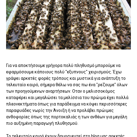
Για να αποκτήσουμε γρήγορα πολύ πληθυσμό μπορούμε να
εφαρμόσουμε κάποιους πολύ "εξυπνους" χειρισμούς. Έχω
γράψει αρκετές φορές τρόπους και μυστικά για ανάπτυξη το
τελευταίο καιρό, σήμερα θέλω να σας πω ένα "ρεζουμε" όλων
των προηγούμενων αναρτήσεων. Οταν ο μελισσοκόμος
καταφέρει και μεγαλώσει τα μελίσσια του πρώιμα έχει πολλά
πλεονεκτήματα όπως για παράδειγμα να κόψει περισσότερες
παραφυάδες νωρίς την Άνοιξη ή να προλάβει πρώιμες
ανθοφορίες όπως της πορτοκαλιάς η των ανθέων για μεγάλη
πιο αυξημένη παραγωγή πλυθησμού.
Το τελευταίο καιρό έχουν δημοσιευτεί στο blog μας αρκετές