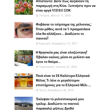
Απίστευτο: Δείτε πως αυξάνουν τη
παραγωγή στη Κίνα. Ξυπνήστε πριν να
είναι αργά VIDEO ΣΟΚ
Τετάρτη, Μαΐου 11, 2016
Φοβάσαι το τσίμπημα της μέλισσας;
Όταν μάθεις αυτά τα 5 πραγματάκια
όλα θα αλλάξουν... Διαδώστε το
παντού!
Κυριακή, Νοεμβρίου 12, 2017
Η θρησκεία μας είναι ολοζώντανη!
Έβαλαν εικόνες μέσα σε μελίσσι και
έγινε το θαύμα...
Παρασκευή, Ιουλίου 01, 2016
Ποιά είναι τα 18 Καλύτερα Ελληνικά
Μέλια; Τι λένε οι μεγαλύτεροι
επιστήμονες για το Ελληνικό Μέλι....
Τρίτη, Νοεμβρίου 26, 2019
Έκλεψαν το μελισσοκομικό μου
τρέλερ. Διαδώστε το παντού
παρακαλώ μήπως βρεθεί