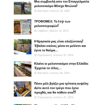
Μια συμβουλή απο τον Επαγγελματία
μελισσοκόμο Μόσχο Ντιώνια!
Δευτέρα, Ιουνίου 26, 2023
ΤΡΟΦΟΜΕΛ: Το top των
μελισσοτροφών!
Σάββατο, Μαΐου 16, 2015
Η θρησκεία μας είναι ολοζώντανη!
Έβαλαν εικόνες μέσα σε μελίσσι και
έγινε το θαύμα...
Παρασκευή, Ιουλίου 01, 2016
Κλαίνε οι μελισσοκόμοι στην Ελλάδα:
Έρχεται το τέλος...
Δευτέρα, Ιουνίου 06, 2016
Πόσο μέλι βγάζει μια τρίπατη κυψέλη:
Δείτε αυτό τον τρύγο που έγινε
προχθές και θα πάθετε σοκ!!!
Παρασκευή, Ιουλίου 01, 2016