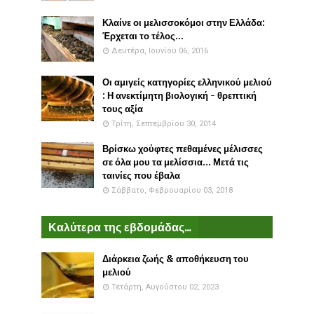
Κλαίνε οι μελισσοκόμοι στην Ελλάδα:
Έρχεται το τέλος...
Δευτέρα, Ιουνίου 06, 2016
Οι αμιγείς κατηγορίες ελληνικού μελιού
: Η ανεκτίμητη βιολογική - θρεπτική
τους αξία
Τρίτη, Σεπτεμβρίου 30, 2014
Βρίσκω χούφτες πεθαμένες μέλισσες
σε όλα μου τα μελίσσια... Μετά τις
ταινίες που έβαλα
Σάββατο, Φεβρουαρίου 03, 2018
Καλύτερα της εβδομάδας...
Διάρκεια ζωής & αποθήκευση του
μελιού
Τετάρτη, Αυγούστου 02, 2023