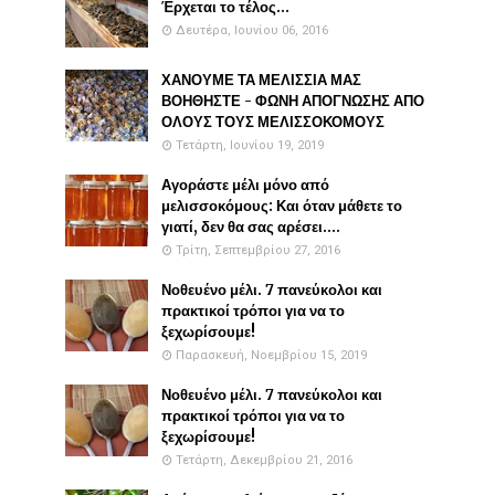
Έρχεται το τέλος...
Δευτέρα, Ιουνίου 06, 2016
ΧΑΝΟΥΜΕ ΤΑ ΜΕΛΙΣΣΙΑ ΜΑΣ
ΒΟΗΘΗΣΤΕ - ΦΩΝΗ ΑΠΟΓΝΩΣΗΣ ΑΠΟ
ΟΛΟΥΣ ΤΟΥΣ ΜΕΛΙΣΣΟΚΟΜΟΥΣ
Τετάρτη, Ιουνίου 19, 2019
Αγοράστε μέλι μόνο από
μελισσοκόμους: Και όταν μάθετε το
γιατί, δεν θα σας αρέσει....
Τρίτη, Σεπτεμβρίου 27, 2016
Νοθευένο μέλι. 7 πανεύκολοι και
πρακτικοί τρόποι για να το
ξεχωρίσουμε!
Παρασκευή, Νοεμβρίου 15, 2019
Νοθευένο μέλι. 7 πανεύκολοι και
πρακτικοί τρόποι για να το
ξεχωρίσουμε!
Τετάρτη, Δεκεμβρίου 21, 2016