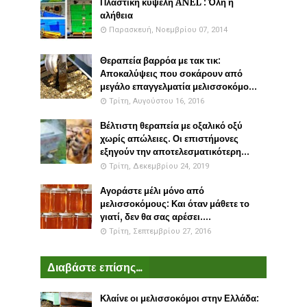
Πλαστικη κυψέλη ANEL : Όλη η
αλήθεια
Παρασκευή, Νοεμβρίου 07, 2014
Θεραπεία βαρρόα με τακ τικ:
Αποκαλύψεις που σοκάρουν από
μεγάλο επαγγελματία μελισσοκόμο...
Τρίτη, Αυγούστου 16, 2016
Βέλτιστη θεραπεία με οξαλικό οξύ
χωρίς απώλειες. Οι επιστήμονες
εξηγούν την αποτελεσματικότερη...
Τρίτη, Δεκεμβρίου 24, 2019
Αγοράστε μέλι μόνο από
μελισσοκόμους: Και όταν μάθετε το
γιατί, δεν θα σας αρέσει....
Τρίτη, Σεπτεμβρίου 27, 2016
Διαβάστε επίσης...
Κλαίνε οι μελισσοκόμοι στην Ελλάδα: