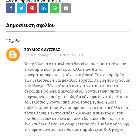
Αν σας άρεσε, κοινοποιήστε...
Δημοσίευση σχολίου
1 Σχόλια
ΣΟΎΛΙΟΣ ΟΔΥΣΣΈΑΣ.
9 Φεβρουαρίου 2020 στις 9:43 μ.μ.
Το πρόβλημα στα μελίσσια δεν είναι πώς θα τα κάνουμε
εικοσάρια και τριαντάρια, αλλά πώς θα τα
συγκρατήσουμε να μη πάνε στα βουνά. Όταν ο αριθμός
των μελισσιών είναι μεγάλος έρχεται στιγμή που χάνουμε
τον έλεγχο. Πάνω σ' αυτό αν έχετε να πείτε κάτι το
δέχομαι. Πρόβλημα μεγάλο είναι η αντιμετώπηση της
σμηνουργίας και όχι το πώς θα κάνουμε δυνατά μελίσσια.
Τα μελίσσια γίνονται από μόνα τους μεγάλα, χωρίς
πολλές φροντίδες. Αν εφαρμόσουμε το ένα και άλλα δύο,
τότε θέλουμε εκατοντάδες κυψέλες. Και εκτός αυτού
δεν θα μείνουν στο ένα και άλλα δύο αλλά θα πάμε στο
ένα και άλλα δέκα. Αν γνωρίζετε σαφή μέθοδο πρόληψης
της σμηνουργίας, τότε θα σας παραδεχτώ. Καληνύχτα.