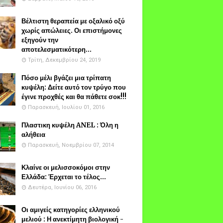
Βέλτιστη θεραπεία με οξαλικό οξύ
χωρίς απώλειες. Οι επιστήμονες
εξηγούν την
αποτελεσματικότερη...
Τρίτη, Δεκεμβρίου 24, 2019
Πόσο μέλι βγάζει μια τρίπατη
κυψέλη: Δείτε αυτό τον τρύγο που
έγινε προχθές και θα πάθετε σοκ!!!
Παρασκευή, Ιουλίου 01, 2016
Πλαστικη κυψέλη ANEL : Όλη η
αλήθεια
Παρασκευή, Νοεμβρίου 07, 2014
Κλαίνε οι μελισσοκόμοι στην
Ελλάδα: Έρχεται το τέλος...
Δευτέρα, Ιουνίου 06, 2016
Οι αμιγείς κατηγορίες ελληνικού
μελιού : Η ανεκτίμητη βιολογική -