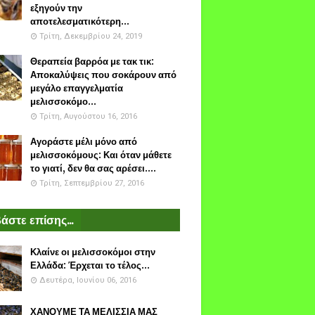
εξηγούν την
αποτελεσματικότερη...
Τρίτη, Δεκεμβρίου 24, 2019
Θεραπεία βαρρόα με τακ τικ:
Αποκαλύψεις που σοκάρουν από
μεγάλο επαγγελματία
μελισσοκόμο...
Τρίτη, Αυγούστου 16, 2016
Αγοράστε μέλι μόνο από
μελισσοκόμους: Και όταν μάθετε
το γιατί, δεν θα σας αρέσει....
Τρίτη, Σεπτεμβρίου 27, 2016
άστε επίσης...
Κλαίνε οι μελισσοκόμοι στην
Ελλάδα: Έρχεται το τέλος...
Δευτέρα, Ιουνίου 06, 2016
ΧΑΝΟΥΜΕ ΤΑ ΜΕΛΙΣΣΙΑ ΜΑΣ