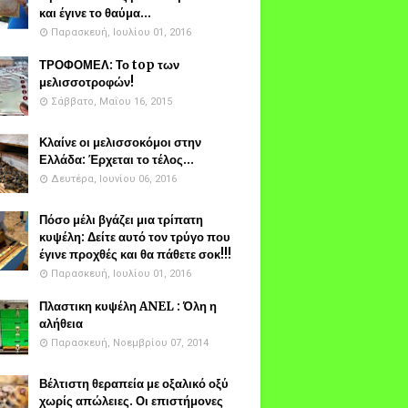
και έγινε το θαύμα...
Παρασκευή, Ιουλίου 01, 2016
ΤΡΟΦΟΜΕΛ: Το top των
μελισσοτροφών!
Σάββατο, Μαΐου 16, 2015
Κλαίνε οι μελισσοκόμοι στην
Ελλάδα: Έρχεται το τέλος...
Δευτέρα, Ιουνίου 06, 2016
Πόσο μέλι βγάζει μια τρίπατη
κυψέλη: Δείτε αυτό τον τρύγο που
έγινε προχθές και θα πάθετε σοκ!!!
Παρασκευή, Ιουλίου 01, 2016
Πλαστικη κυψέλη ANEL : Όλη η
αλήθεια
Παρασκευή, Νοεμβρίου 07, 2014
Βέλτιστη θεραπεία με οξαλικό οξύ
χωρίς απώλειες. Οι επιστήμονες