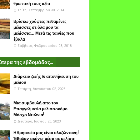
θρεπτική τους αξία
Τρίτη, Σεπτεμβρίου 30, 2014
Βρίσκω χούφτες πεθαμένες
μέλισσες σε όλα μου τα
μελίσσια... Μετά τις ταινίες που
έβαλα
Σάββατο, Φεβρουαρίου 03, 2018
τερα της εβδομάδας...
Διάρκεια ζωής & αποθήκευση του
μελιού
Τετάρτη, Αυγούστου 02, 2023
Μια συμβουλή απο τον
Επαγγελματία μελισσοκόμο
Μόσχο Ντιώνια!
Δευτέρα, Ιουνίου 26, 2023
Η θρησκεία μας είναι ολοζώντανη!
Έβαλαν εικόνες μέσα σε μελίσσι