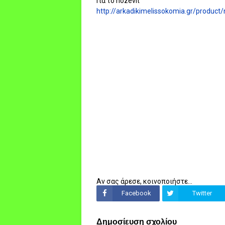
Για το nozevit
http://arkadikimelissokomia.gr/product
Αν σας άρεσε, κοινοποιήστε...
Facebook
Twitter
Δημοσίευση σχολίου