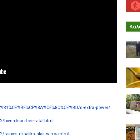
Καλύ
%CF%81%CE%BF%CF%8A%CF%8C%CE%BD/q-extra-power/
2/hive-clean-bee-vital.html
2/tainies-oksaliko-oksi-varroa.html