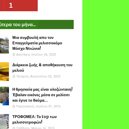
1
τερα του μήνα...
Μια συμβουλή απο τον
Επαγγελματία μελισσοκόμο
Μόσχο Ντιώνια!
Δευτέρα, Ιουνίου 26, 2023
Διάρκεια ζωής & αποθήκευση του
μελιού
Τετάρτη, Αυγούστου 02, 2023
Η θρησκεία μας είναι ολοζώντανη!
Έβαλαν εικόνες μέσα σε μελίσσι
και έγινε το θαύμα...
Παρασκευή, Ιουλίου 01, 2016
ΤΡΟΦΟΜΕΛ: Το top των
μελισσοτροφών!
Σάββατο, Μαΐου 16, 2015