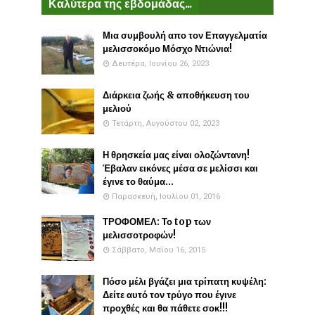
Καλύτερα της εβδομάδας...
Μια συμβουλή απο τον Επαγγελματία
μελισσοκόμο Μόσχο Ντιώνια!
Δευτέρα, Ιουνίου 26, 2023
Διάρκεια ζωής & αποθήκευση του
μελιού
Τετάρτη, Αυγούστου 02, 2023
Η θρησκεία μας είναι ολοζώντανη!
Έβαλαν εικόνες μέσα σε μελίσσι και
έγινε το θαύμα...
Παρασκευή, Ιουλίου 01, 2016
ΤΡΟΦΟΜΕΛ: Το top των
μελισσοτροφών!
Σάββατο, Μαΐου 16, 2015
Πόσο μέλι βγάζει μια τρίπατη κυψέλη:
Δείτε αυτό τον τρύγο που έγινε
προχθές και θα πάθετε σοκ!!!