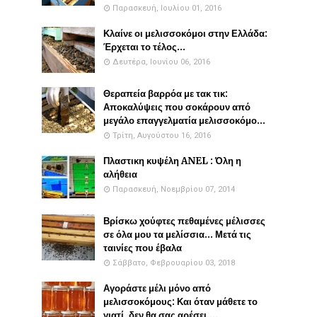
Παρασκευή, Ιουλίου 01, 2016
Κλαίνε οι μελισσοκόμοι στην Ελλάδα:
Έρχεται το τέλος...
Δευτέρα, Ιουνίου 06, 2016
Θεραπεία βαρρόα με τακ τικ:
Αποκαλύψεις που σοκάρουν από
μεγάλο επαγγελματία μελισσοκόμο...
Τρίτη, Αυγούστου 16, 2016
Πλαστικη κυψέλη ANEL : Όλη η
αλήθεια
Παρασκευή, Νοεμβρίου 07, 2014
Βρίσκω χούφτες πεθαμένες μέλισσες
σε όλα μου τα μελίσσια... Μετά τις
ταινίες που έβαλα
Σάββατο, Φεβρουαρίου 03, 2018
Αγοράστε μέλι μόνο από
μελισσοκόμους: Και όταν μάθετε το
γιατί, δεν θα σας αρέσει....