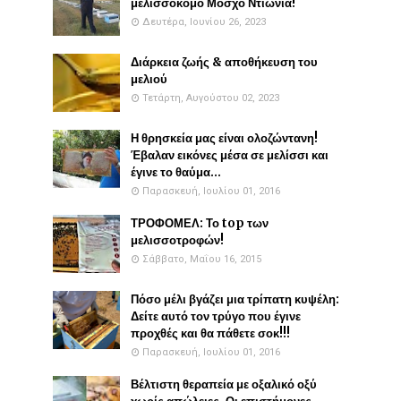
μελισσοκόμο Μόσχο Ντιώνια!
Δευτέρα, Ιουνίου 26, 2023
Διάρκεια ζωής & αποθήκευση του
μελιού
Τετάρτη, Αυγούστου 02, 2023
Η θρησκεία μας είναι ολοζώντανη!
Έβαλαν εικόνες μέσα σε μελίσσι και
έγινε το θαύμα...
Παρασκευή, Ιουλίου 01, 2016
ΤΡΟΦΟΜΕΛ: Το top των
μελισσοτροφών!
Σάββατο, Μαΐου 16, 2015
Πόσο μέλι βγάζει μια τρίπατη κυψέλη:
Δείτε αυτό τον τρύγο που έγινε
προχθές και θα πάθετε σοκ!!!
Παρασκευή, Ιουλίου 01, 2016
Βέλτιστη θεραπεία με οξαλικό οξύ