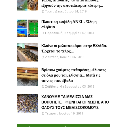
χωρίς απώλειες. Οι επιστήμονες
εξηγούν την αποτελεσματικότερη...
Τρίτη, Δεκεμβρίου 24, 2019
Πλαστικη κυψέλη ANEL : Όλη η
αλήθεια
Παρασκευή, Νοεμβρίου 07, 2014
Κλαίνε οι μελισσοκόμοι στην Ελλάδα:
Έρχεται το τέλος...
Δευτέρα, Ιουνίου 06, 2016
Βρίσκω χούφτες πεθαμένες μέλισσες
σε όλα μου τα μελίσσια... Μετά τις
ταινίες που έβαλα
Σάββατο, Φεβρουαρίου 03, 2018
ΧΑΝΟΥΜΕ ΤΑ ΜΕΛΙΣΣΙΑ ΜΑΣ
ΒΟΗΘΗΣΤΕ - ΦΩΝΗ ΑΠΟΓΝΩΣΗΣ ΑΠΟ
ΟΛΟΥΣ ΤΟΥΣ ΜΕΛΙΣΣΟΚΟΜΟΥΣ
Τετάρτη, Ιουνίου 19, 2019