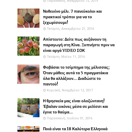
Παρασκευή, Νοεμβρίου 15, 2019
Νοθευένο μέλι. 7 πανεύκολοι και
πρακτικοί τρόποι για να το
ξεχωρίσουμε!
Τετάρτη, Δεκεμβρίου 21, 2016
Απίστευτο: Δείτε πως αυξάνουν τη
παραγωγή στη Κίνα. Ξυπνήστε πριν να
είναι αργά VIDEO ΣΟΚ
Τετάρτη, Μαΐου 11, 2016
Φοβάσαι το τσίμπημα της μέλισσας;
Όταν μάθεις αυτά τα 5 πραγματάκια
όλα θα αλλάξουν... Διαδώστε το
παντού!
Κυριακή, Νοεμβρίου 12, 2017
Η θρησκεία μας είναι ολοζώντανη!
Έβαλαν εικόνες μέσα σε μελίσσι και
έγινε το θαύμα...
Παρασκευή, Ιουλίου 01, 2016
Ποιά είναι τα 18 Καλύτερα Ελληνικά