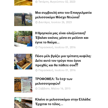
Τετάρτη, Αυγούστου 02, 2023
Μια συμβουλή απο τον Επαγγελματία
μελισσοκόμο Μόσχο Ντιώνια!
Δευτέρα, Ιουνίου 26, 2023
Η θρησκεία μας είναι ολοζώντανη!
Έβαλαν εικόνες μέσα σε μελίσσι και
έγινε το θαύμα...
Παρασκευή, Ιουλίου 01, 2016
Πόσο μέλι βγάζει μια τρίπατη κυψέλη:
Δείτε αυτό τον τρύγο που έγινε
προχθές και θα πάθετε σοκ!!!
Παρασκευή, Ιουλίου 01, 2016
ΤΡΟΦΟΜΕΛ: Το top των
μελισσοτροφών!
Σάββατο, Μαΐου 16, 2015
Κλαίνε οι μελισσοκόμοι στην Ελλάδα:
Έρχεται το τέλος...