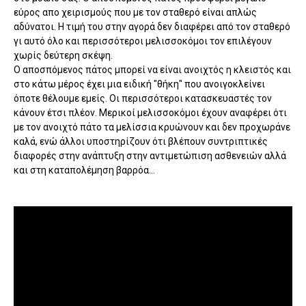
εύρος απο χειρισμούς που με τον σταθερό είναι απλώς
αδύνατοι. Η τιμή του στην αγορά δεν διαφέρει από τον σταθερό
γι αυτό όλο και περισσότεροι μελισσοκόμοι τον επιλέγουν
χωρίς δεύτερη σκέψη.
Ο αποσπόμενος πάτος μπορεί να είναι ανοιχτός η κλειστός και
στο κάτω μέρος έχει μια ειδική "θήκη" που ανοιγοκλείνει
όποτε θέλουμε εμείς. Οι περισσότεροι κατασκευαστές τον
κάνουν έτσι πλέον. Μερικοί μελισσοκόμοι έχουν αναφέρει ότι
με τον ανοιχτό πάτο τα μελίσσια κρυώνουν και δεν προχωράνε
καλά, ενώ άλλοι υποστηρίζουν ότι βλέπουν συντριπτικές
διαφορές στην ανάπτυξη στην αντιμετώπιση ασθενειών αλλά
και στη καταπολέμηση βαρρόα...