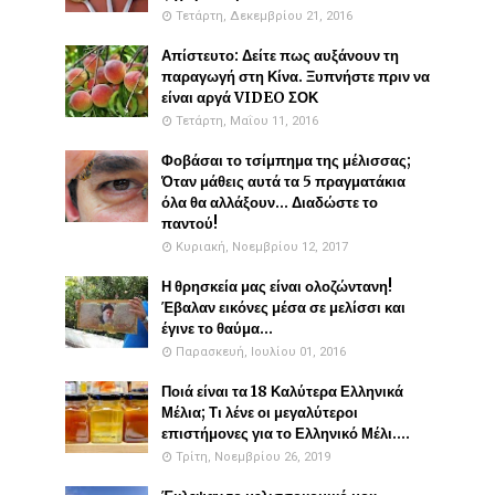
Τετάρτη, Δεκεμβρίου 21, 2016
Απίστευτο: Δείτε πως αυξάνουν τη
παραγωγή στη Κίνα. Ξυπνήστε πριν να
είναι αργά VIDEO ΣΟΚ
Τετάρτη, Μαΐου 11, 2016
Φοβάσαι το τσίμπημα της μέλισσας;
Όταν μάθεις αυτά τα 5 πραγματάκια
όλα θα αλλάξουν... Διαδώστε το
παντού!
Κυριακή, Νοεμβρίου 12, 2017
Η θρησκεία μας είναι ολοζώντανη!
Έβαλαν εικόνες μέσα σε μελίσσι και
έγινε το θαύμα...
Παρασκευή, Ιουλίου 01, 2016
Ποιά είναι τα 18 Καλύτερα Ελληνικά
Μέλια; Τι λένε οι μεγαλύτεροι
επιστήμονες για το Ελληνικό Μέλι....
Τρίτη, Νοεμβρίου 26, 2019