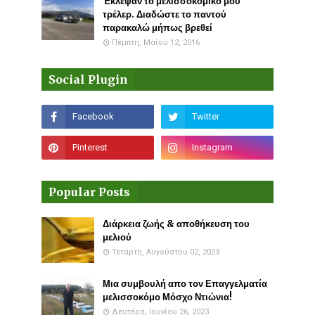
Έκλεψαν το μελισσοκομικό μου
τρέλερ. Διαδώστε το παντού
παρακαλώ μήπως βρεθεί
Πέμπτη, Μαΐου 12, 2016
Social Plugin
Popular Posts
Διάρκεια ζωής & αποθήκευση του
μελιού
Τετάρτη, Αυγούστου 02, 2023
Μια συμβουλή απο τον Επαγγελματία
μελισσοκόμο Μόσχο Ντιώνια!
Δευτέρα, Ιουνίου 26, 2023