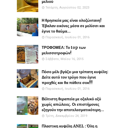
μελιού
Τετάρτη, Αυγούστου 02, 2023
Η θρησκεία μας είναι ολοζώντανη!
Έβαλαν εικόνες μέσα σε μελίσσι και
έγινε το θαύμα...
Παρασκευή, Ιουλίου 01, 2016
ΤΡΟΦΟΜΕΛ: Το top των
μελισσοτροφών!
Σάββατο, Μαΐου 16, 2015
Πόσο μέλι βγάζει μια τρίπατη κυψέλη:
Δείτε αυτό τον τρύγο που έγινε
προχθές και θα πάθετε σοκ!!!
Παρασκευή, Ιουλίου 01, 2016
Βέλτιστη θεραπεία με οξαλικό οξύ
χωρίς απώλειες. Οι επιστήμονες
εξηγούν την αποτελεσματικότερη...
Τρίτη, Δεκεμβρίου 24, 2019
Πλαστικη κυψέλη ANEL : Όλη η