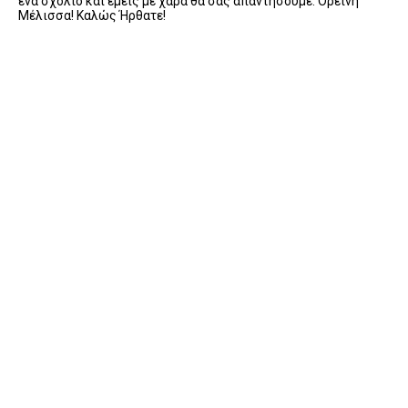
ένα σχόλιο και εμείς με χαρά θα σας απαντήσουμε. Ορεινή
Μέλισσα! Καλώς Ήρθατε!