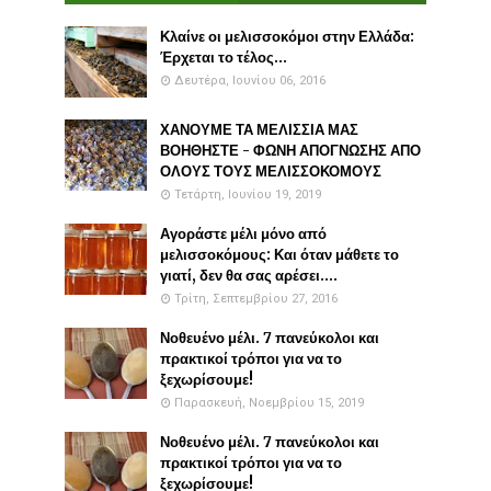
Κλαίνε οι μελισσοκόμοι στην Ελλάδα:
Έρχεται το τέλος...
Δευτέρα, Ιουνίου 06, 2016
ΧΑΝΟΥΜΕ ΤΑ ΜΕΛΙΣΣΙΑ ΜΑΣ
ΒΟΗΘΗΣΤΕ - ΦΩΝΗ ΑΠΟΓΝΩΣΗΣ ΑΠΟ
ΟΛΟΥΣ ΤΟΥΣ ΜΕΛΙΣΣΟΚΟΜΟΥΣ
Τετάρτη, Ιουνίου 19, 2019
Αγοράστε μέλι μόνο από
μελισσοκόμους: Και όταν μάθετε το
γιατί, δεν θα σας αρέσει....
Τρίτη, Σεπτεμβρίου 27, 2016
Νοθευένο μέλι. 7 πανεύκολοι και
πρακτικοί τρόποι για να το
ξεχωρίσουμε!
Παρασκευή, Νοεμβρίου 15, 2019
Νοθευένο μέλι. 7 πανεύκολοι και
πρακτικοί τρόποι για να το
ξεχωρίσουμε!