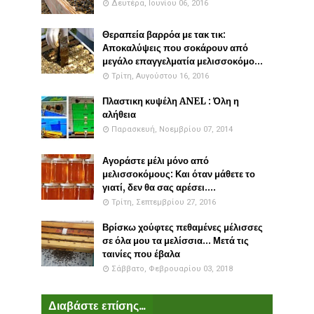
Δευτέρα, Ιουνίου 06, 2016
Θεραπεία βαρρόα με τακ τικ:
Αποκαλύψεις που σοκάρουν από
μεγάλο επαγγελματία μελισσοκόμο...
Τρίτη, Αυγούστου 16, 2016
Πλαστικη κυψέλη ANEL : Όλη η
αλήθεια
Παρασκευή, Νοεμβρίου 07, 2014
Αγοράστε μέλι μόνο από
μελισσοκόμους: Και όταν μάθετε το
γιατί, δεν θα σας αρέσει....
Τρίτη, Σεπτεμβρίου 27, 2016
Βρίσκω χούφτες πεθαμένες μέλισσες
σε όλα μου τα μελίσσια... Μετά τις
ταινίες που έβαλα
Σάββατο, Φεβρουαρίου 03, 2018
Διαβάστε επίσης...