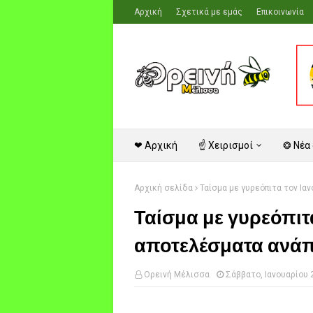
Αρχική
Σχετικά με εμάς
Επικοινωνία
❤ Αρχική
☝ Χειρισμοί
❂ Νέα
Αρχική σελίδα
Ταίσμα με γυρεόπιτα τον Ιαν
Ταίσμα με γυρεόπιτα
αποτελέσματα ανάπ
Ορεινή Μέλισσα
Σάββατο, Ιανουαρίου 