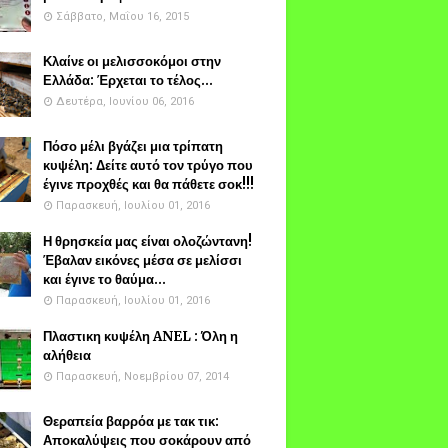
Σάββατο, Μαΐου 16, 2015
Κλαίνε οι μελισσοκόμοι στην
Ελλάδα: Έρχεται το τέλος...
Δευτέρα, Ιουνίου 06, 2016
Πόσο μέλι βγάζει μια τρίπατη
κυψέλη: Δείτε αυτό τον τρύγο που
έγινε προχθές και θα πάθετε σοκ!!!
Παρασκευή, Ιουλίου 01, 2016
Η θρησκεία μας είναι ολοζώντανη!
Έβαλαν εικόνες μέσα σε μελίσσι
και έγινε το θαύμα...
Παρασκευή, Ιουλίου 01, 2016
Πλαστικη κυψέλη ANEL : Όλη η
αλήθεια
Παρασκευή, Νοεμβρίου 07, 2014
Θεραπεία βαρρόα με τακ τικ:
Αποκαλύψεις που σοκάρουν από