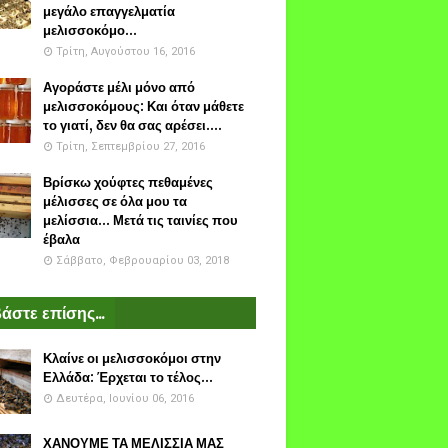
μεγάλο επαγγελματία
μελισσοκόμο...
Τρίτη, Αυγούστου 16, 2016
Αγοράστε μέλι μόνο από
μελισσοκόμους: Και όταν μάθετε
το γιατί, δεν θα σας αρέσει....
Τρίτη, Σεπτεμβρίου 27, 2016
Βρίσκω χούφτες πεθαμένες
μέλισσες σε όλα μου τα
μελίσσια... Μετά τις ταινίες που
έβαλα
Σάββατο, Φεβρουαρίου 03, 2018
άστε επίσης...
Κλαίνε οι μελισσοκόμοι στην
Ελλάδα: Έρχεται το τέλος...
Δευτέρα, Ιουνίου 06, 2016
ΧΑΝΟΥΜΕ ΤΑ ΜΕΛΙΣΣΙΑ ΜΑΣ