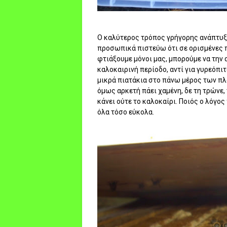
Ο καλύτερος τρόπος γρήγορης ανάπτυξης
προσωπικά πιστεύω ότι σε ορισμένες π
φτιάξουμε μόνοι μας, μπορούμε να την 
καλοκαιρινή περίοδο, αντί για γυρεόπι
μικρά πιατάκια στο πάνω μέρος των πλα
όμως αρκετή πάει χαμένη, δε τη τρώνε, 
κάνει ούτε το καλοκαίρι. Ποιός ο λόγο
όλα τόσο εύκολα.