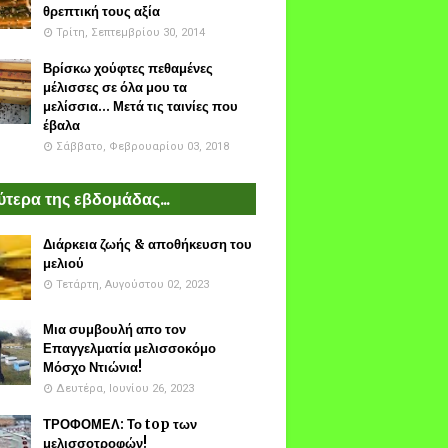
θρεπτική τους αξία
Τρίτη, Σεπτεμβρίου 30, 2014
Βρίσκω χούφτες πεθαμένες
μέλισσες σε όλα μου τα
μελίσσια... Μετά τις ταινίες που
έβαλα
Σάββατο, Φεβρουαρίου 03, 2018
τερα της εβδομάδας...
Διάρκεια ζωής & αποθήκευση του
μελιού
Τετάρτη, Αυγούστου 02, 2023
Μια συμβουλή απο τον
Επαγγελματία μελισσοκόμο
Μόσχο Ντιώνια!
Δευτέρα, Ιουνίου 26, 2023
ΤΡΟΦΟΜΕΛ: Το top των
μελισσοτροφών!