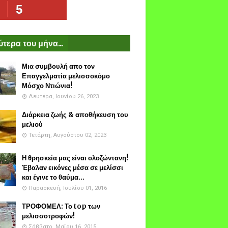
5
τερα του μήνα...
Μια συμβουλή απο τον
Επαγγελματία μελισσοκόμο
Μόσχο Ντιώνια!
Δευτέρα, Ιουνίου 26, 2023
Διάρκεια ζωής & αποθήκευση του
μελιού
Τετάρτη, Αυγούστου 02, 2023
Η θρησκεία μας είναι ολοζώντανη!
Έβαλαν εικόνες μέσα σε μελίσσι
και έγινε το θαύμα...
Παρασκευή, Ιουλίου 01, 2016
ΤΡΟΦΟΜΕΛ: Το top των
μελισσοτροφών!
Σάββατο, Μαΐου 16, 2015