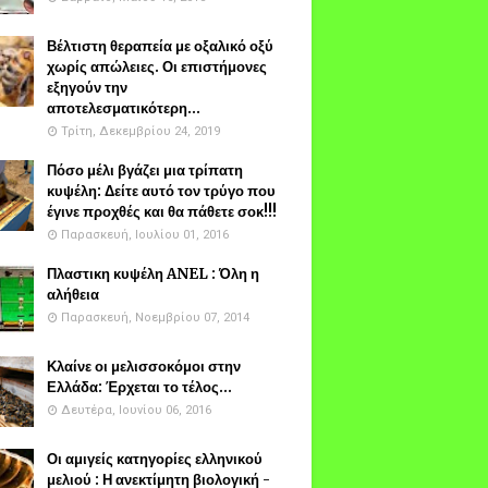
Βέλτιστη θεραπεία με οξαλικό οξύ
χωρίς απώλειες. Οι επιστήμονες
εξηγούν την
αποτελεσματικότερη...
Τρίτη, Δεκεμβρίου 24, 2019
Πόσο μέλι βγάζει μια τρίπατη
κυψέλη: Δείτε αυτό τον τρύγο που
έγινε προχθές και θα πάθετε σοκ!!!
Παρασκευή, Ιουλίου 01, 2016
Πλαστικη κυψέλη ANEL : Όλη η
αλήθεια
Παρασκευή, Νοεμβρίου 07, 2014
Κλαίνε οι μελισσοκόμοι στην
Ελλάδα: Έρχεται το τέλος...
Δευτέρα, Ιουνίου 06, 2016
Οι αμιγείς κατηγορίες ελληνικού
μελιού : Η ανεκτίμητη βιολογική -