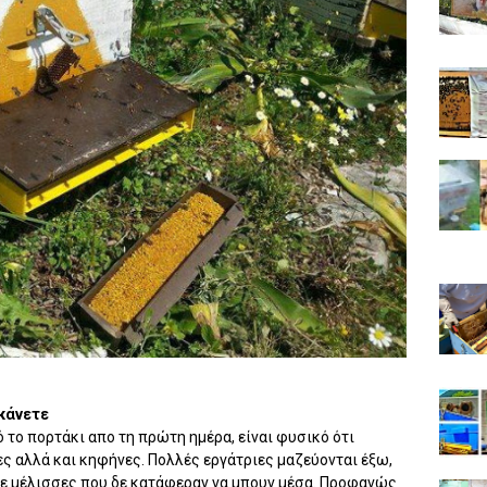
 κάνετε
ό το πορτάκι απο τη πρώτη ημέρα, είναι φυσικό ότι
ς αλλά και κηφήνες. Πολλές εργάτριες μαζεύονται έξω,
με μέλισσες που δε κατάφεραν να μπουν μέσα. Προφανώς