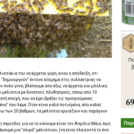
σσάκια του να έρχεται γύρη, είναι η απόδειξη, ότι
 "δημιουργούν" έντονο αίσμημα στις συλλέκτριες να
υν πολύ γόνο, βλέπουμε απο έξω, να έρχεται και μπόλικη
πο μελίσσια με δυνατούς πλυθησμούς, πάνω απο 10
ατή εποχή, που να έχει βρέξει τις προηγούμενες
μένα" που λέμε. Όταν είναι καλά ποτισμένα, απο καλές
νω των 20 βαθμών, τα μελίσσια οργιάζουν και παράγουν
Παρ
 περίοδος για να το κάνουμε είναι τον Απρίλιο Μάιο, έως
έγουμε μια "σειρά" μελισσιών, (να είναι όλα κοντά το ένα