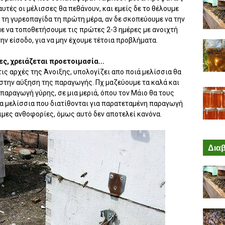
υτές οι μέλισσες θα πεθάνουν, και εμείς δε το θέλουμε
ή τη γυρεοπαγίδα τη πρώτη μέρα, αν δε σκοπεύουμε να την
 να τοποθετήσουμε τις πρώτες 2-3 ημέρες με ανοιχτή
ην είσοδο, για να μην έχουμε τέτοια προβλήματα.
ς, χρειάζεται προετοιμασία...
ις αρχές της Άνοιξης, υπολογίζει απο ποιά μελίσσια θα
 στην αύξηση της παραγωγής. Πχ μαζεύουμε τα καλά και
παραγωγή γύρης, σε μια μεριά, όπου τον Μάιο θα τους
α μελίσσια που διατίθονται για παρατεταμένη παραγωγή
ιμες ανθοφορίες, όμως αυτό δεν αποτελεί κανόνα.
Διαβ