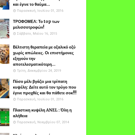
και έγινε το θαύμα...
Παρασκευή, Ιουλίου 01, 2016
ΤΡΟΦΟΜΕΛ: Το top των
μελισσοτροφών!
Σάββατο, Μαΐου 16, 2015
Βέλτιστη θεραπεία με οξαλικό οξύ
χωρίς απώλειες. Οι επιστήμονες
εξηγούν την
αποτελεσματικότερη...
Τρίτη, Δεκεμβρίου 24, 2019
Πόσο μέλι βγάζει μια τρίπατη
κυψέλη: Δείτε αυτό τον τρύγο που
έγινε προχθές και θα πάθετε σοκ!!!
Παρασκευή, Ιουλίου 01, 2016
Πλαστικη κυψέλη ANEL : Όλη η
αλήθεια
Παρασκευή, Νοεμβρίου 07, 2014