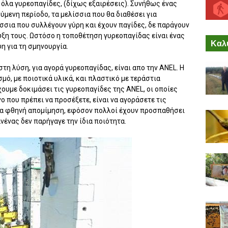
 όλα γυρεοπαγίδες, (δίχως εξαιρέσεις). Συνήθως ένας
μενη περίοδο, τα μελίσσια που θα διαθέσει για
σσια που συλλέγουν γύρη και έχουν παγίδες, δε παράγουν
υξη τους. Ωστόσο η τοποθέτηση γυρεοπαγίδας είναι ένας
Καλύ
 για τη σμηνουργία.
στη λύση, για αγορά γυρεοπαγίδας, είναι απο την ANEL. Η
μό, με ποιοτικά υλικά, και πλαστικό με τεράστια
ουμε δοκιμάσει τις γυρεοπαγίδες της ANEL, οι οποίες
νο που πρέπει να προσέξετε, είναι να αγοράσετε τις
οια φθηνή απομίμηση, εφόσον πολλοί έχουν προσπαθήσει
νένας δεν παρήγαγε την ίδια ποιότητα.