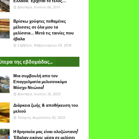
Ελλάδα: Έρχεται το τέλος...
Δευτέρα, Ιουνίου 06, 2016
Βρίσκω χούφτες πεθαμένες
μέλισσες σε όλα μου τα
μελίσσια... Μετά τις ταινίες που
έβαλα
Σάββατο, Φεβρουαρίου 03, 2018
τερα της εβδομάδας...
Μια συμβουλή απο τον
Επαγγελματία μελισσοκόμο
Μόσχο Ντιώνια!
Δευτέρα, Ιουνίου 26, 2023
Διάρκεια ζωής & αποθήκευση του
μελιού
Τετάρτη, Αυγούστου 02, 2023
Η θρησκεία μας είναι ολοζώντανη!
Έβαλαν εικόνες μέσα σε μελίσσι