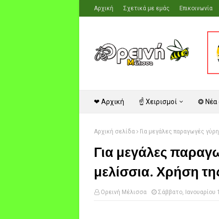
Αρχική
Σχετικά με εμάς
Επικοινωνία
❤ Αρχική
☝ Χειρισμοί
❂ Νέα
Αρχική σελίδα
Για μεγάλες παραγωγές γύρη
Για μεγάλες παραγω
μελίσσια. Χρήση τη
Ορεινή Μέλισσα
Σάββατο, Ιανουαρίου 