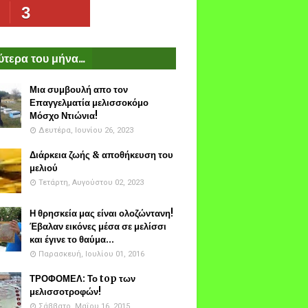
3
τερα του μήνα...
Μια συμβουλή απο τον
Επαγγελματία μελισσοκόμο
Μόσχο Ντιώνια!
Δευτέρα, Ιουνίου 26, 2023
Διάρκεια ζωής & αποθήκευση του
μελιού
Τετάρτη, Αυγούστου 02, 2023
Η θρησκεία μας είναι ολοζώντανη!
Έβαλαν εικόνες μέσα σε μελίσσι
και έγινε το θαύμα...
Παρασκευή, Ιουλίου 01, 2016
ΤΡΟΦΟΜΕΛ: Το top των
μελισσοτροφών!
Σάββατο, Μαΐου 16, 2015