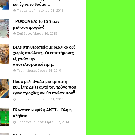
και έγινε το θαύμα...
Παρασκευή, Ιουλίου 01, 2016
ΤΡΟΦΟΜΕΛ: Το top των
μελισσοτροφών!
Σάββατο, Μαΐου 16, 2015
Βέλτιστη θεραπεία με οξαλικό οξύ
χωρίς απώλειες. Οι επιστήμονες
εξηγούν την
αποτελεσματικότερη...
Τρίτη, Δεκεμβρίου 24, 2019
Πόσο μέλι βγάζει μια τρίπατη
κυψέλη: Δείτε αυτό τον τρύγο που
έγινε προχθές και θα πάθετε σοκ!!!
Παρασκευή, Ιουλίου 01, 2016
Πλαστικη κυψέλη ANEL : Όλη η
αλήθεια
Παρασκευή, Νοεμβρίου 07, 2014