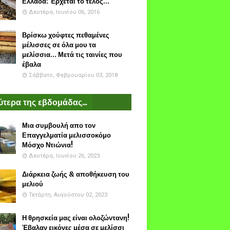
Ελλάδα: Έρχεται το τέλος...
Δευτέρα, Ιουνίου 06, 2016
Βρίσκω χούφτες πεθαμένες
μέλισσες σε όλα μου τα
μελίσσια... Μετά τις ταινίες που
έβαλα
Σάββατο, Φεβρουαρίου 03, 2018
τερα της εβδομάδας...
Μια συμβουλή απο τον
Επαγγελματία μελισσοκόμο
Μόσχο Ντιώνια!
Δευτέρα, Ιουνίου 26, 2023
Διάρκεια ζωής & αποθήκευση του
μελιού
Τετάρτη, Αυγούστου 02, 2023
Η θρησκεία μας είναι ολοζώντανη!
Έβαλαν εικόνες μέσα σε μελίσσι