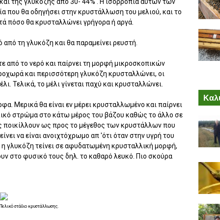
και της γλυκόζης από 30- 44% . Η ισορροπία αυτών των
ία που θα οδηγήσει στην κρυστάλλωση του μελιού, και το
τά πόσο θα κρυσταλλώνει γρήγορα ή αργά.
ό από τη γλυκόζη και θα παραμείνει ρευστή.
ε από το νερό και παίρνει τη μορφή μικροσκοπικών
οχωρά και περισσότερη γλυκόζη κρυσταλλώνει, οι
λι. Τελικά, το μέλι γίνεται παχύ και κρυσταλλώνει.
Καλύ
α. Μερικά θα είναι εν μέρει κρυσταλλωμένο και παίρνει
ικό στρώμα στο κάτω μέρος του βάζου καθώς το άλλο σε
ς ποικίλλουν ως προς το μέγεθος των κρυστάλλων που
ίνει να είναι ανοιχτόχρωμο απ 'ότι όταν στην υγρή του
ι η γλυκόζη τείνει σε αφυδατωμένη κρυσταλλική μορφή,
ουν στο φυσικό τους δηλ. το καθαρό λευκό. Πιο σκούρα
Τελικό στάδιο κρυστάλλωσης.