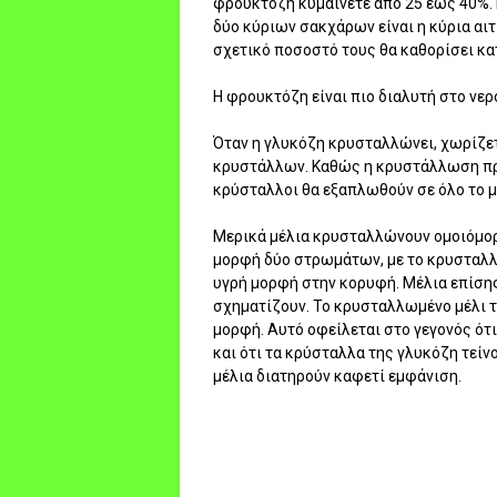
φρουκτόζη κυμαίνετε από 25 έως 40%. 
δύο κύριων σακχάρων είναι η κύρια αιτ
σχετικό ποσοστό τους θα καθορίσει κα
Η φρουκτόζη είναι πιο διαλυτή στο νερ
Όταν η γλυκόζη κρυσταλλώνει, χωρίζετ
κρυστάλλων. Καθώς η κρυστάλλωση πρ
κρύσταλλοι θα εξαπλωθούν σε όλο το μέ
Μερικά μέλια κρυσταλλώνουν ομοιόμορφ
μορφή δύο στρωμάτων, με το κρυσταλλ
υγρή μορφή στην κορυφή. Μέλια επίση
σχηματίζουν. Το κρυσταλλωμένο μέλι τε
μορφή. Αυτό οφείλεται στο γεγονός ότ
και ότι τα κρύσταλλα της γλυκόζη τείν
μέλια διατηρούν καφετί εμφάνιση.