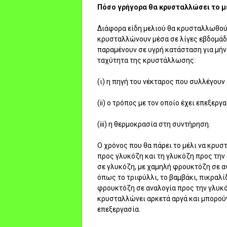
Πόσο γρήγορα θα κρυσταλλώσει το μ
Διάφορα είδη μελιού θα κρυσταλλωθούν
κρυσταλλώνουν μέσα σε λίγες εβδομάδε
παραμένουν σε υγρή κατάσταση για μήν
ταχύτητα της κρυστάλλωσης:
(ι) η πηγή του νέκταρος που συλλέγουν
(ii) ο τρόπος με τον οποίο έχει επεξεργα
(iii) η θερμοκρασία στη συντήρηση.
Ο χρόνος που θα πάρει το μέλι να κρυ
προς γλυκόζη και τη γλυκόζη προς την 
σε γλυκόζη, με χαμηλή φρουκτόζη σε α
όπως το τριφύλλι, το βαμβάκι, πικραλί
φρουκτόζη σε αναλογία προς την γλυκό
κρυσταλλώνει αρκετά αργά και μπορούν
επεξεργασία.