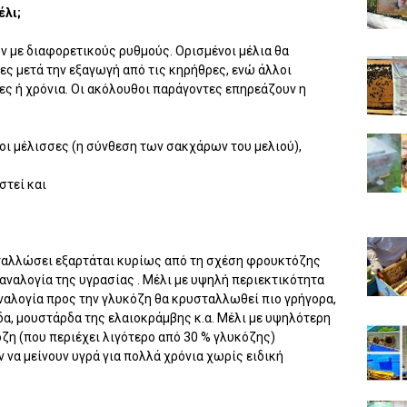
έλι;
 με διαφορετικούς ρυθμούς. Ορισμένοι μέλια θα
ς μετά την εξαγωγή από τις κηρήθρες, ενώ άλλοι
ες ή χρόνια. Οι ακόλουθοι παράγοντες επηρεάζουν η
 οι μέλισσες (η σύνθεση των σακχάρων του μελιού),
στεί και
σταλλώσει εξαρτάται κυρίως από τη σχέση φρουκτόζης
αναλογία της υγρασίας . Μέλι με υψηλή περιεκτικότητα
ναλογία προς την γλυκόζη θα κρυσταλλωθεί πιο γρήγορα,
δα, μουστάρδα της ελαιοκράμβης κ.α. Μέλι με υψηλότερη
ζη (που περιέχει λιγότερο από 30 % γλυκόζης)
 να μείνουν υγρά για πολλά χρόνια χωρίς ειδική