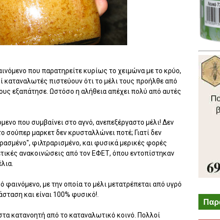
αινόμενο που παρατηρείτε κυρίως το χειμώνα με το κρύο,
οί καταναλωτές πιστεύουν ότι το μέλι τους προήλθε από
τους εξαπάτησε. Ωστόσο η αλήθεια απέχει πολύ από αυτές
μενο που συμβαίνει στο αγνό, ανεπεξέργαστο μέλι! Δεν
το σούπερ μαρκετ δεν κρυσταλλώνει ποτέ; Γιατί δεν
βρασμένο", φιλτραρισμένο, και φυσικά μερικές φορές
ετικές ανακοινώσεις από τον ΕΦΕΤ, όπου εντοπίστηκαν
λια.
 φαινόμενο, με την οποία το μέλι μετατρέπεται από υγρό
άσταση και είναι 100% φυσικό!.
Παρ
στα κατανοητή από το καταναλωτικό κοινό. Πολλοί