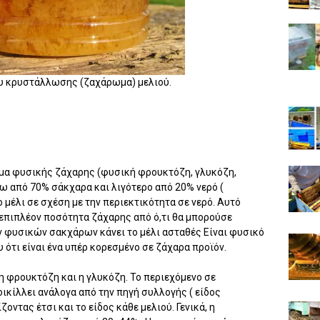
υ κρυστάλλωσης (ζαχάρωμα) μελιού.
λυμα φυσικής ζάχαρης (φυσική φρουκτόζη, γλυκόζη,
νω από 70% σάκχαρα και λιγότερο από 20% νερό (
μέλι σε σχέση με την περιεκτικότητα σε νερό. Αυτό
ει επιπλέον ποσότητα ζάχαρης από ό,τι θα μπορούσε
ν φυσικών σακχάρων κάνει το μέλι ασταθές Είναι φυσικό
υ ότι είναι ένα υπέρ κορεσμένο σε ζάχαρα προϊόν.
 η φρουκτόζη και η γλυκόζη. Το περιεχόμενο σε
ικίλλει ανάλογα από την πηγή συλλογής ( είδος
ντας έτσι και το είδος κάθε μελιού. Γενικά, η