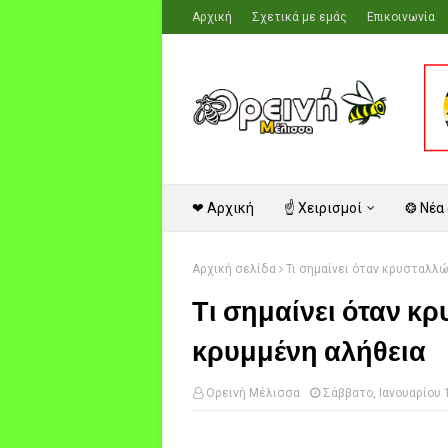
Αρχική
Σχετικά με εμάς
Επικοινωνία
❤ Αρχική
☝ Χειρισμοί
❂ Νέα
Αρχική σελίδα
Τι σημαίνει όταν κρυσταλλώ
Τι σημαίνει όταν κρ
κρυμμένη αλήθεια
Ορεινή Μέλισσα
Σάββατο, Ιανουαρίου 