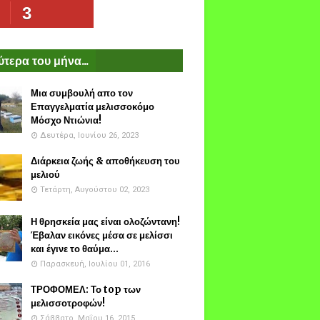
3
τερα του μήνα...
Μια συμβουλή απο τον
Επαγγελματία μελισσοκόμο
Μόσχο Ντιώνια!
Δευτέρα, Ιουνίου 26, 2023
Διάρκεια ζωής & αποθήκευση του
μελιού
Τετάρτη, Αυγούστου 02, 2023
Η θρησκεία μας είναι ολοζώντανη!
Έβαλαν εικόνες μέσα σε μελίσσι
και έγινε το θαύμα...
Παρασκευή, Ιουλίου 01, 2016
ΤΡΟΦΟΜΕΛ: Το top των
μελισσοτροφών!
Σάββατο, Μαΐου 16, 2015