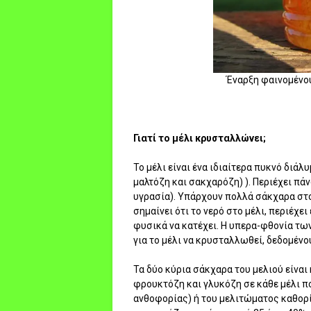
Έναρξη φαινομένο
Γιατί το μέλι κρυσταλλώνει;
Το μέλι είναι ένα ιδιαίτερα πυκνό διά
μαλτόζη και σακχαρόζη) ). Περιέχει πά
υγρασία). Υπάρχουν πολλά σάκχαρα στο 
σημαίνει ότι το νερό στο μέλι, περιέχ
φυσικά να κατέχει. Η υπερα-φθονία τω
για το μέλι να κρυσταλλωθεί, δεδομένο
Τα δύο κύρια σάκχαρα του μελιού είναι
φρουκτόζη και γλυκόζη σε κάθε μέλι πο
ανθοφορίας) ή του μελιτώματος καθορίζο