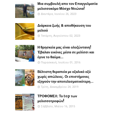
Μια συμβουλή απο τον Επαγγελματία
μελισσοκόμο Μόσχο Ντιώνια!
Δευτέρα, Ιουνίου 26, 2023
Διάρκεια ζωής & αποθήκευση του
μελιού
Τετάρτη, Αυγούστου 02, 2023
Η θρησκεία μας είναι ολοζώντανη!
Έβαλαν εικόνες μέσα σε μελίσσι και
έγινε το θαύμα...
Παρασκευή, Ιουλίου 01, 2016
Βέλτιστη θεραπεία με οξαλικό οξύ
χωρίς απώλειες. Οι επιστήμονες
εξηγούν την αποτελεσματικότερη...
Τρίτη, Δεκεμβρίου 24, 2019
ΤΡΟΦΟΜΕΛ: Το top των
μελισσοτροφών!
Σάββατο, Μαΐου 16, 2015