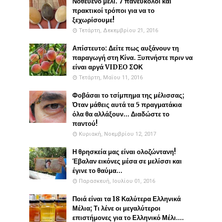
Νοθευένο μέλι. 7 πανεύκολοι και
πρακτικοί τρόποι για να το
ξεχωρίσουμε!
Τετάρτη, Δεκεμβρίου 21, 2016
Απίστευτο: Δείτε πως αυξάνουν τη
παραγωγή στη Κίνα. Ξυπνήστε πριν να
είναι αργά VIDEO ΣΟΚ
Τετάρτη, Μαΐου 11, 2016
Φοβάσαι το τσίμπημα της μέλισσας;
Όταν μάθεις αυτά τα 5 πραγματάκια
όλα θα αλλάξουν... Διαδώστε το
παντού!
Κυριακή, Νοεμβρίου 12, 2017
Η θρησκεία μας είναι ολοζώντανη!
Έβαλαν εικόνες μέσα σε μελίσσι και
έγινε το θαύμα...
Παρασκευή, Ιουλίου 01, 2016
Ποιά είναι τα 18 Καλύτερα Ελληνικά
Μέλια; Τι λένε οι μεγαλύτεροι
επιστήμονες για το Ελληνικό Μέλι....