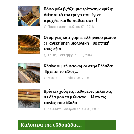
Πόσο μέλι βγάζει μια τρίπατη κυψέλη:
Δείτε αυτό τον τρύγο που έγινε
προχθές και θα πάθετε σοκ!!!
Παρασκευή, Ιουλίου 01, 2016
Οι αμιγείς κατηγορίες ελληνικού μελιού
: Η ανεκτίμητη βιολογική - θρεπτική
τους αξία
Τρίτη, Σεπτεμβρίου 30, 2014
Κλαίνε οι μελισσοκόμοι στην Ελλάδα:
Έρχεται το τέλος...
Δευτέρα, Ιουνίου 06, 2016
Βρίσκω χούφτες πεθαμένες μέλισσες
σε όλα μου τα μελίσσια... Μετά τις
ταινίες που έβαλα
Σάββατο, Φεβρουαρίου 03, 2018
Καλύτερα της εβδομάδας...