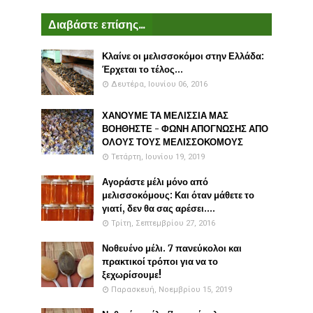
Διαβάστε επίσης...
Κλαίνε οι μελισσοκόμοι στην Ελλάδα:
Έρχεται το τέλος...
Δευτέρα, Ιουνίου 06, 2016
ΧΑΝΟΥΜΕ ΤΑ ΜΕΛΙΣΣΙΑ ΜΑΣ
ΒΟΗΘΗΣΤΕ - ΦΩΝΗ ΑΠΟΓΝΩΣΗΣ ΑΠΟ
ΟΛΟΥΣ ΤΟΥΣ ΜΕΛΙΣΣΟΚΟΜΟΥΣ
Τετάρτη, Ιουνίου 19, 2019
Αγοράστε μέλι μόνο από
μελισσοκόμους: Και όταν μάθετε το
γιατί, δεν θα σας αρέσει....
Τρίτη, Σεπτεμβρίου 27, 2016
Νοθευένο μέλι. 7 πανεύκολοι και
πρακτικοί τρόποι για να το
ξεχωρίσουμε!
Παρασκευή, Νοεμβρίου 15, 2019