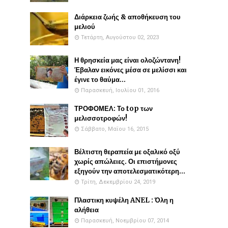
Διάρκεια ζωής & αποθήκευση του
μελιού
Τετάρτη, Αυγούστου 02, 2023
Η θρησκεία μας είναι ολοζώντανη!
Έβαλαν εικόνες μέσα σε μελίσσι και
έγινε το θαύμα...
Παρασκευή, Ιουλίου 01, 2016
ΤΡΟΦΟΜΕΛ: Το top των
μελισσοτροφών!
Σάββατο, Μαΐου 16, 2015
Βέλτιστη θεραπεία με οξαλικό οξύ
χωρίς απώλειες. Οι επιστήμονες
εξηγούν την αποτελεσματικότερη...
Τρίτη, Δεκεμβρίου 24, 2019
Πλαστικη κυψέλη ANEL : Όλη η
αλήθεια
Παρασκευή, Νοεμβρίου 07, 2014