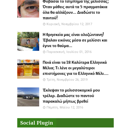
Φοβάσαι το τσίμπημα της μέλισσας;
Όταν μάθεις αυτά τα 5 πραγματάκια
όλα θα αλλάξουν... Διαδώστε το
παντού!
Κυριακή, Νοεμβρίου 12, 2017
Η θρησκεία μας είναι ολοζώντανη!
Έβαλαν εικόνες μέσα σε μελίσσι και
έγινε το θαύμα...
Παρασκευή, Ιουλίου 01, 2016
Ποιά είναι τα 18 Καλύτερα Ελληνικά
Μέλια; Τι λένε οι μεγαλύτεροι
επιστήμονες για το Ελληνικό Μέλι....
Τρίτη, Νοεμβρίου 26, 2019
Έκλεψαν το μελισσοκομικό μου
τρέλερ. Διαδώστε το παντού
παρακαλώ μήπως βρεθεί
Πέμπτη, Μαΐου 12, 2016
Social Plugin