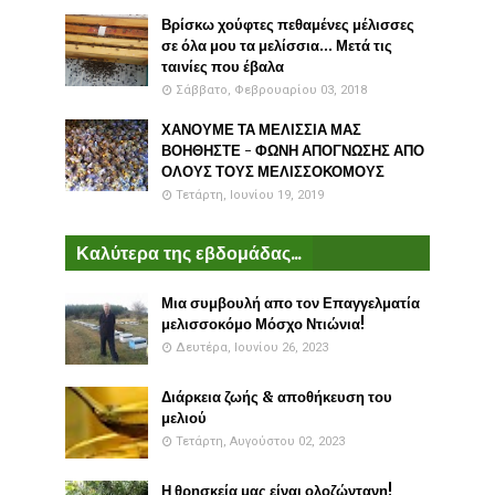
Βρίσκω χούφτες πεθαμένες μέλισσες
σε όλα μου τα μελίσσια... Μετά τις
ταινίες που έβαλα
Σάββατο, Φεβρουαρίου 03, 2018
ΧΑΝΟΥΜΕ ΤΑ ΜΕΛΙΣΣΙΑ ΜΑΣ
ΒΟΗΘΗΣΤΕ - ΦΩΝΗ ΑΠΟΓΝΩΣΗΣ ΑΠΟ
ΟΛΟΥΣ ΤΟΥΣ ΜΕΛΙΣΣΟΚΟΜΟΥΣ
Τετάρτη, Ιουνίου 19, 2019
Καλύτερα της εβδομάδας...
Μια συμβουλή απο τον Επαγγελματία
μελισσοκόμο Μόσχο Ντιώνια!
Δευτέρα, Ιουνίου 26, 2023
Διάρκεια ζωής & αποθήκευση του
μελιού
Τετάρτη, Αυγούστου 02, 2023
Η θρησκεία μας είναι ολοζώντανη!