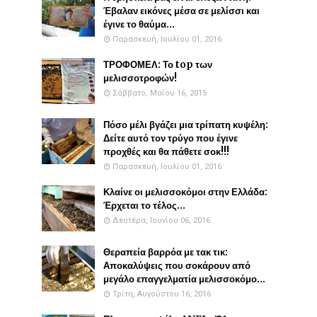
Έβαλαν εικόνες μέσα σε μελίσσι και
έγινε το θαύμα...
Παρασκευή, Ιουλίου 01, 2016
ΤΡΟΦΟΜΕΛ: Το top των
μελισσοτροφών!
Σάββατο, Μαΐου 16, 2015
Πόσο μέλι βγάζει μια τρίπατη κυψέλη:
Δείτε αυτό τον τρύγο που έγινε
προχθές και θα πάθετε σοκ!!!
Παρασκευή, Ιουλίου 01, 2016
Κλαίνε οι μελισσοκόμοι στην Ελλάδα:
Έρχεται το τέλος...
Δευτέρα, Ιουνίου 06, 2016
Θεραπεία βαρρόα με τακ τικ:
Αποκαλύψεις που σοκάρουν από
μεγάλο επαγγελματία μελισσοκόμο...
Τρίτη, Αυγούστου 16, 2016