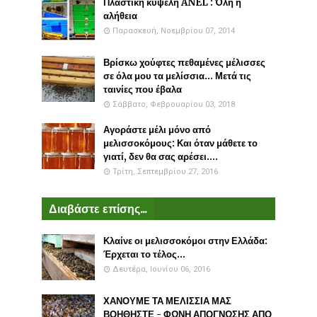
Πλαστικη κυψέλη ANEL : Όλη η
αλήθεια
Παρασκευή, Νοεμβρίου 07, 2014
Βρίσκω χούφτες πεθαμένες μέλισσες
σε όλα μου τα μελίσσια... Μετά τις
ταινίες που έβαλα
Σάββατο, Φεβρουαρίου 03, 2018
Αγοράστε μέλι μόνο από
μελισσοκόμους: Και όταν μάθετε το
γιατί, δεν θα σας αρέσει....
Τρίτη, Σεπτεμβρίου 27, 2016
Διαβάστε επίσης...
Κλαίνε οι μελισσοκόμοι στην Ελλάδα:
Έρχεται το τέλος...
Δευτέρα, Ιουνίου 06, 2016
ΧΑΝΟΥΜΕ ΤΑ ΜΕΛΙΣΣΙΑ ΜΑΣ
ΒΟΗΘΗΣΤΕ - ΦΩΝΗ ΑΠΟΓΝΩΣΗΣ ΑΠΟ