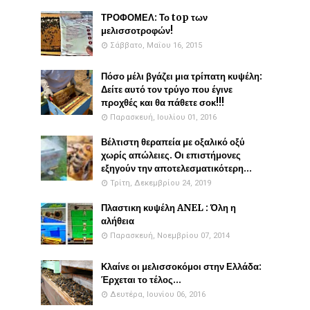
ΤΡΟΦΟΜΕΛ: Το top των
μελισσοτροφών!
Σάββατο, Μαΐου 16, 2015
Πόσο μέλι βγάζει μια τρίπατη κυψέλη:
Δείτε αυτό τον τρύγο που έγινε
προχθές και θα πάθετε σοκ!!!
Παρασκευή, Ιουλίου 01, 2016
Βέλτιστη θεραπεία με οξαλικό οξύ
χωρίς απώλειες. Οι επιστήμονες
εξηγούν την αποτελεσματικότερη...
Τρίτη, Δεκεμβρίου 24, 2019
Πλαστικη κυψέλη ANEL : Όλη η
αλήθεια
Παρασκευή, Νοεμβρίου 07, 2014
Κλαίνε οι μελισσοκόμοι στην Ελλάδα:
Έρχεται το τέλος...
Δευτέρα, Ιουνίου 06, 2016