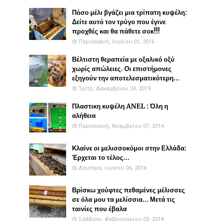
Πόσο μέλι βγάζει μια τρίπατη κυψέλη:
Δείτε αυτό τον τρύγο που έγινε
προχθές και θα πάθετε σοκ!!!
Παρασκευή, Ιουλίου 01, 2016
Βέλτιστη θεραπεία με οξαλικό οξύ
χωρίς απώλειες. Οι επιστήμονες
εξηγούν την αποτελεσματικότερη...
Τρίτη, Δεκεμβρίου 24, 2019
Πλαστικη κυψέλη ANEL : Όλη η
αλήθεια
Παρασκευή, Νοεμβρίου 07, 2014
Κλαίνε οι μελισσοκόμοι στην Ελλάδα:
Έρχεται το τέλος...
Δευτέρα, Ιουνίου 06, 2016
Βρίσκω χούφτες πεθαμένες μέλισσες
σε όλα μου τα μελίσσια... Μετά τις
ταινίες που έβαλα
Σάββατο, Φεβρουαρίου 03, 2018