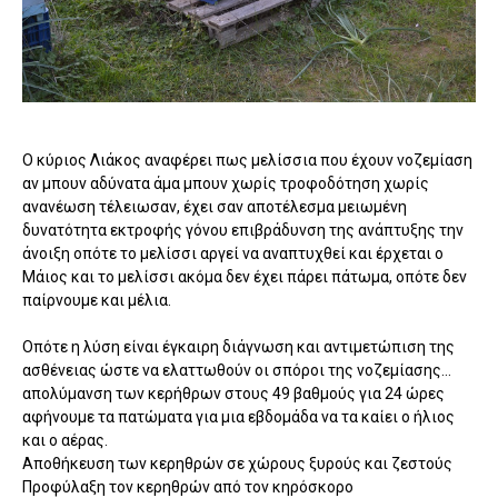
Ο κύριος Λιάκος αναφέρει πως μελίσσια που έχουν νοζεμίαση
αν μπουν αδύνατα άμα μπουν χωρίς τροφοδότηση χωρίς
ανανέωση τέλειωσαν, έχει σαν αποτέλεσμα μειωμένη
δυνατότητα εκτροφής γόνου επιβράδυνση της ανάπτυξης την
άνοιξη οπότε το μελίσσι αργεί να αναπτυχθεί και έρχεται ο
Μάιος και το μελίσσι ακόμα δεν έχει πάρει πάτωμα, οπότε δεν
παίρνουμε και μέλια.
Οπότε η λύση είναι έγκαιρη διάγνωση και αντιμετώπιση της
ασθένειας ώστε να ελαττωθούν οι σπόροι της νοζεμίασης…
απολύμανση των κερήθρων στους 49 βαθμούς για 24 ώρες
αφήνουμε τα πατώματα για μια εβδομάδα να τα καίει ο ήλιος
και ο αέρας.
Αποθήκευση των κερηθρών σε χώρους ξυρούς και ζεστούς
Προφύλαξη τον κερηθρών από τον κηρόσκορο