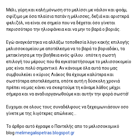
Μέλι, γύρη και καλή μόνωση στο μελίσσι με νάιλον και φοάμ,
σφίξιμο με όσα πλαίσια πατάν η μέλισσες, δεξιά και αριστερά
φελιζόλ, να είναι σε σημείο που να δέχεται όσο γίνεται
περισσότερο την ηλιοφάνεια και να μην το βαρά ο βοριάς.
Εγώ αναγκάστηκα να αλλάξω τοποθεσία λόγο κακής επιλογής
μελισσοκομείου με αποτέλεσμα να το βαρά το βοριαδάκι, τα
μετακίνησα με την βοήθεια ενός φίλου . οπότε η σωστή
επιλογή του μέρους που θα εγκαταστήσουμε το μελισσοκομείο
μας είναι πολύ σημαντικό. Αν κάνουμε όλα αυτά που μας
συμβουλεύει ο κύριος Λιάκος θα έχουμε καλύτερα και
σωστότερα αποτελέσματα, οπότε αυτή η δύσκολη χρονιά
πρέπει να μας κάνει να σκεφτούμε τη κάναμε λάθος μέχρι
σήμερα και να αναδιοργανωθούμε και αυτήν την φορά σωστά!
Ευχομαι σε ολους τους συναδέλφους να ξεχειμωνιάσουν οσο
γίνετε με της λιγότερες απώλειες...
Το άρθρο αυτό έγραψε ο Παντελής απο το μελισσοκομικό
blog
melimegalispetras.blogspot.gr