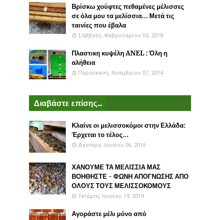
Βρίσκω χούφτες πεθαμένες μέλισσες
σε όλα μου τα μελίσσια... Μετά τις
ταινίες που έβαλα
Σάββατο, Φεβρουαρίου 03, 2018
Πλαστικη κυψέλη ANEL : Όλη η
αλήθεια
Παρασκευή, Νοεμβρίου 07, 2014
Διαβάστε επίσης...
Κλαίνε οι μελισσοκόμοι στην Ελλάδα:
Έρχεται το τέλος...
Δευτέρα, Ιουνίου 06, 2016
ΧΑΝΟΥΜΕ ΤΑ ΜΕΛΙΣΣΙΑ ΜΑΣ
ΒΟΗΘΗΣΤΕ - ΦΩΝΗ ΑΠΟΓΝΩΣΗΣ ΑΠΟ
ΟΛΟΥΣ ΤΟΥΣ ΜΕΛΙΣΣΟΚΟΜΟΥΣ
Τετάρτη, Ιουνίου 19, 2019
Αγοράστε μέλι μόνο από