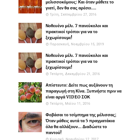
μελισσοκόμους: Και όταν μάθετε το
γιατί, δεν θα σας αρέσει....
Τρίτη, Σεπτεμβρίου 27, 2016
Νοθευένο μέλι. 7 πανεύκολοι και
πρακτικοί τρόποι για να το
ξεχωρίσουμε!
Παρασκευή, Νοεμβρίου 15, 2019
Νοθευένο μέλι. 7 πανεύκολοι και
πρακτικοί τρόποι για να το
ξεχωρίσουμε!
Τετάρτη, Δεκεμβρίου 21, 2016
Απίστευτο: Δείτε πως αυξάνουν τη
παραγωγή στη Κίνα. Ξυπνήστε πριν να
είναι αργά VIDEO ΣΟΚ
Τετάρτη, Μαΐου 11, 2016
Φοβάσαι το τσίμπημα της μέλισσας;
Όταν μάθεις αυτά τα 5 πραγματάκια
όλα θα αλλάξουν... Διαδώστε το
παντού!
Κυριακή, Νοεμβρίου 12, 2017