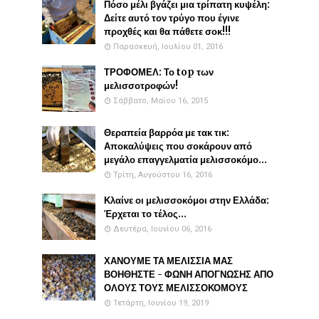
Πόσο μέλι βγάζει μια τρίπατη κυψέλη:
Δείτε αυτό τον τρύγο που έγινε
προχθές και θα πάθετε σοκ!!!
Παρασκευή, Ιουλίου 01, 2016
ΤΡΟΦΟΜΕΛ: Το top των
μελισσοτροφών!
Σάββατο, Μαΐου 16, 2015
Θεραπεία βαρρόα με τακ τικ:
Αποκαλύψεις που σοκάρουν από
μεγάλο επαγγελματία μελισσοκόμο...
Τρίτη, Αυγούστου 16, 2016
Κλαίνε οι μελισσοκόμοι στην Ελλάδα:
Έρχεται το τέλος...
Δευτέρα, Ιουνίου 06, 2016
ΧΑΝΟΥΜΕ ΤΑ ΜΕΛΙΣΣΙΑ ΜΑΣ
ΒΟΗΘΗΣΤΕ - ΦΩΝΗ ΑΠΟΓΝΩΣΗΣ ΑΠΟ
ΟΛΟΥΣ ΤΟΥΣ ΜΕΛΙΣΣΟΚΟΜΟΥΣ
Τετάρτη, Ιουνίου 19, 2019