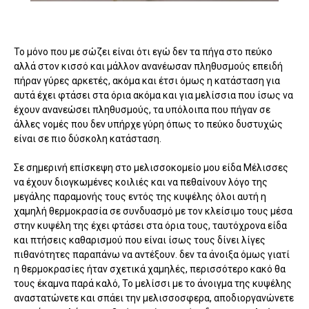
Το μόνο που με σώζει είναι ότι εγώ δεν τα πήγα στο πεύκο
αλλά στον κισσό και μάλλον ανανέωσαν πληθυσμούς επειδή
πήραν γύρες αρκετές, ακόμα και έτσι όμως η κατάσταση για
αυτά έχει φτάσει στα όρια ακόμα και για μελίσσια που ίσως να
έχουν ανανεώσει πληθυσμούς, τα υπόλοιπα που πήγαν σε
άλλες νομές που δεν υπήρχε γύρη όπως το πεύκο δυστυχώς
είναι σε πιο δύσκολη κατάσταση.
Σε σημερινή επίσκεψη στο μελισσοκομείο μου είδα Μέλισσες
να έχουν διογκωμένες κοιλιές και να πεθαίνουν λόγο της
μεγάλης παραμονής τους εντός της κυψέλης όλοι αυτή η
χαμηλή θερμοκρασία σε συνδυασμό με τον κλείσιμο τους μέσα
στην κυψέλη της έχει φτάσει στα όρια τους, ταυτόχρονα είδα
και πτήσεις καθαρισμού που είναι ίσως τους δίνει λίγες
πιθανότητες παραπάνω να αντέξουν. δεν τα άνοιξα όμως γιατί
η θερμοκρασίες ήταν σχετικά χαμηλές, περισσότερο κακό θα
τους έκαμνα παρά καλό, Το μελίσσι με το άνοιγμα της κυψέλης
αναστατώνετε και σπάει την μελισσοσφερα, αποδιοργανώνετε