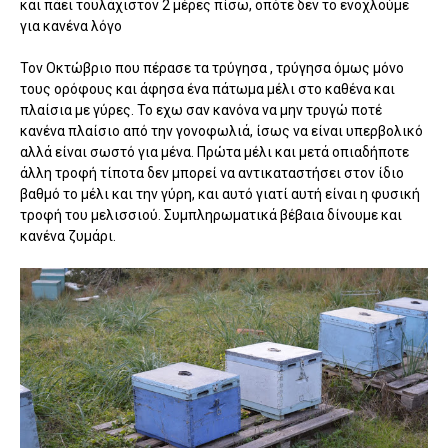
και πάει τουλάχιστον 2 μέρες πίσω, οπότε δεν το ενοχλούμε
για κανένα λόγο
Τον Οκτώβριο που πέρασε τα τρύγησα , τρύγησα όμως μόνο
τους ορόφους και άφησα ένα πάτωμα μέλι στο καθένα και
πλαίσια με γύρες. Το εχω σαν κανόνα να μην τρυγώ ποτέ
κανένα πλαίσιο από την γονοφωλιά, ίσως να είναι υπερβολικό
αλλά είναι σωστό για μένα. Πρώτα μέλι και μετά οπιαδήποτε
άλλη τροφή τίποτα δεν μπορεί να αντικαταστήσει στον ίδιο
βαθμό το μέλι και την γύρη, και αυτό γιατί αυτή είναι η φυσική
τροφή του μελισσιού. Συμπληρωματικά βέβαια δίνουμε και
κανένα ζυμάρι.