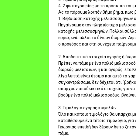
4. 2 φωτογραφίες με το πρόσωπο του 
Ας τα πάρουμε λοιπόν βήμα βήμα, πως 
1. Βεβαίωση κατοχής μελισσοσμηνών α
Πηγαίνουμε στον πλησιέστερο μελισσο
κατοχής μελισσοσμηνών. Πολλοί σύλλογο
ευρώ, ενώ άλλοι το δίνουν δωρεάν. Αφ
ο πρόεδρος και στη συνέχεια παίρνουμ
2. Αποδεικτικά στοιχεία αγοράς ή δωρ
Πρέπει να πάμε με ένα παλιό μελισσοκ
δωρεάς μελισσιών, η και αγοράς. Στα Κ
λίγα λεπτά είναι έτοιμο και αυτό το χα
συγκεντρώσαμε, δεν δέχεται ότι "βρήκαμ
υπάρχουν αποδεικτικά στοιχεία, για να 
βρούμε ένα παλιό μελισσοκόμο, βγαίνει
3. Τιμολόγιο αγοράς κυψελών
Όλο και κάποιο τιμολόγιο θα υπάρχει μ
καταθέσουμε ένα τέτοιο τιμολόγιο, για
Γεωργίας επειδή δεν ξέρουν δε το ζητάν
πάμε.