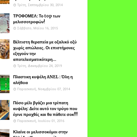
Τρίτη, Σεπτεμβρίου 30, 2014
ΤΡΟΦΟΜΕΛ: Το top των
μελισσοτροφών!
Σάββατο, Μαΐου 16, 2015
Βέλτιστη θεραπεία με οξαλικό οξύ
χωρίς απώλειες. Οι επιστήμονες
εξηγούν την
αποτελεσματικότερη...
Τρίτη, Δεκεμβρίου 24, 2019
Πλαστικη κυψέλη ANEL : Όλη η
αλήθεια
Παρασκευή, Νοεμβρίου 07, 2014
Πόσο μέλι βγάζει μια τρίπατη
κυψέλη: Δείτε αυτό τον τρύγο που
έγινε προχθές και θα πάθετε σοκ!!!
Παρασκευή, Ιουλίου 01, 2016
Κλαίνε οι μελισσοκόμοι στην