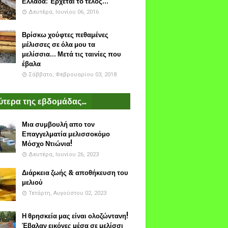
Ελλάδα: Έρχεται το τέλος...
Δευτέρα, Ιουνίου 06, 2016
Βρίσκω χούφτες πεθαμένες
μέλισσες σε όλα μου τα
μελίσσια... Μετά τις ταινίες που
έβαλα
Σάββατο, Φεβρουαρίου 03, 2018
τερα της εβδομάδας...
Μια συμβουλή απο τον
Επαγγελματία μελισσοκόμο
Μόσχο Ντιώνια!
Δευτέρα, Ιουνίου 26, 2023
Διάρκεια ζωής & αποθήκευση του
μελιού
Τετάρτη, Αυγούστου 02, 2023
Η θρησκεία μας είναι ολοζώντανη!
Έβαλαν εικόνες μέσα σε μελίσσι