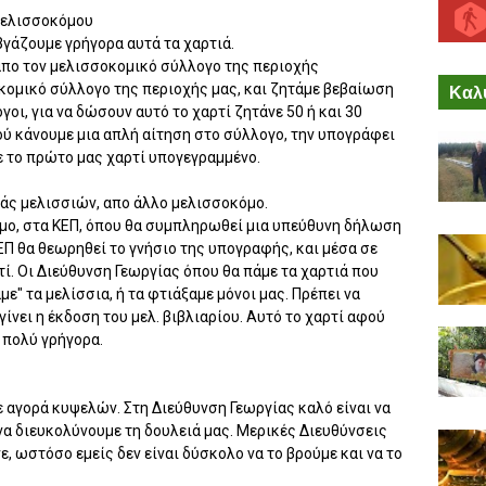
μελισσοκόμου
βγάζουμε γρήγορα αυτά τα χαρτιά.
πο τον μελισσοκομικό σύλλογο της περιοχής
κομικό σύλλογο της περιοχής μας, και ζητάμε βεβαίωση
Καλύ
ι, για να δώσουν αυτό το χαρτί ζητάνε 50 ή και 30
ού κάνουμε μια απλή αίτηση στο σύλλογο, την υπογράφει
ε το πρώτο μας χαρτί υπογεγραμμένο.
εάς μελισσιών, απο άλλο μελισσοκόμο.
όμο, στα ΚΕΠ, όπου θα συμπληρωθεί μια υπεύθυνη δήλωση
ΕΠ θα θεωρηθεί το γνήσιο της υπογραφής, και μέσα σε
ρτί. Οι Διεύθυνση Γεωργίας όπου θα πάμε τα χαρτιά που
ε" τα μελίσσια, ή τα φτιάξαμε μόνοι μας. Πρέπει να
γίνει η έκδοση του μελ. βιβλιαρίου. Αυτό το χαρτί αφού
 πολύ γρήγορα.
ε αγορά κυψελών. Στη Διεύθυνση Γεωργίας καλό είναι να
 να διευκολύνουμε τη δουλειά μας. Μερικές Διευθύνσεις
ε, ωστόσο εμείς δεν είναι δύσκολο να το βρούμε και να το