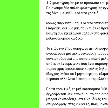
4. 2 φωτογραφίες με το πρόσωπο του 
Παίρνουμε δύο απλές φωτογραφίες έγχρ
τις δίνουμε μαζί με όλα τα χαρτιά.
Μόλις συγκεντρώσαμε όλα τα απαραίτητ
Γεωργίας, εκεί θα μας πούν τι άλλο πρ
καιΣτη συνέχεια αφού βάλουν στο φάκελ
μελισσοκομικό κωδικό.
Το επόμενο βήμα σύμφωνα με πληροφορ
αγοράσουμε μια μελισσοκομική πυροσφρ
δανειστούμε μια απο κάποιο παλιό με
οπότε αν έχουμε φίλο που έχει πυροσφ
πυροσφραγίσουμε όσες κυψέλες δηλώσα
έλεγχος. Μέσα σε 1 μήνα περίπου κλιμά
περάσει άλλο λίγο διάστημα το μελισσο
Για τα πρακτικά, το μελισσοκομικό βιβλ
έγγραφο του μελισσοκόμου το οποίο πρέ
μπορεί να αποδείξει ότι είναι δικές το
απυροσφράγιστες κυψέλες, πως θα αποδ