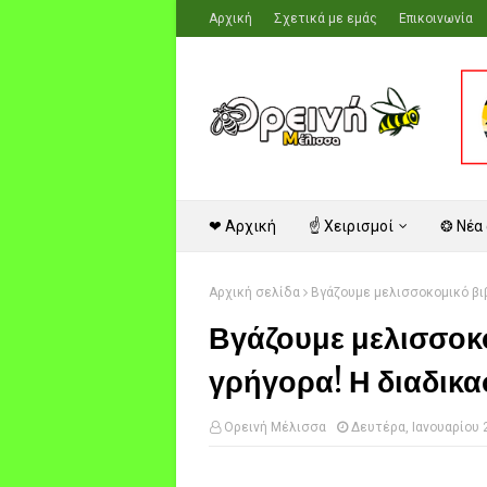
Αρχική
Σχετικά με εμάς
Επικοινωνία
❤ Αρχική
☝ Χειρισμοί
❂ Νέα
Αρχική σελίδα
Βγάζουμε μελισσοκομικό βιβ
Βγάζουμε μελισσοκο
γρήγορα! Η διαδικα
Ορεινή Μέλισσα
Δευτέρα, Ιανουαρίου 