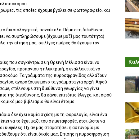
μελισσοκόμου
ωμες, τις οποίες έχουμε βγάλει σε φωτογραφείο, και
α δικαιολογητικά, πανεύκολα. Πάμε στη διέυθυνση
έπει να συμπληρώσουμε (έχουμε μαζί μας ταυτότητα)
ο την αίτηση μας, σε λίγες ημέρες θα έχουμε τον
Καλύ
ίες που συγκέντρωσε η Ορεινή Μέλισσα είναι να
αγίδα, προπανίου ή ηλεκτρική, ή εναλλακτικά να
λισσοκόμο. Τα γράμματα της πυροσφραγίδας αλλάζουν
ραγίδα, αγοράζουμε μόνο τα γράμματα για αρχή. Αφού
με, στέλνουμε στη διεύθυνση γεωργίας να γίνει
κιο της διεύθυνσης, θα κάνει επιτόπιο έλεγχο, και αφού
κομικό μας βιβλιάριο θα είναι έτοιμο.
ιάριο δεν έχει καμία σχέση με τη φορολογία, είναι ένα
πει να το έχει μαζί του σε μεταφορές, έτσι ώστε να
υ οι κυψέλες. Πχ αν μας σταματήσει η αστυνομία με
είξουμε ότι είναι δικές μας. Επίσης η πυροσφράγιση