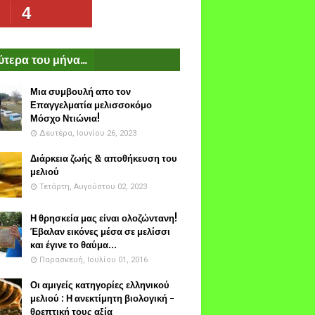
4
τερα του μήνα...
Μια συμβουλή απο τον
Επαγγελματία μελισσοκόμο
Μόσχο Ντιώνια!
Δευτέρα, Ιουνίου 26, 2023
Διάρκεια ζωής & αποθήκευση του
μελιού
Τετάρτη, Αυγούστου 02, 2023
Η θρησκεία μας είναι ολοζώντανη!
Έβαλαν εικόνες μέσα σε μελίσσι
και έγινε το θαύμα...
Παρασκευή, Ιουλίου 01, 2016
Οι αμιγείς κατηγορίες ελληνικού
μελιού : Η ανεκτίμητη βιολογική -
θρεπτική τους αξία