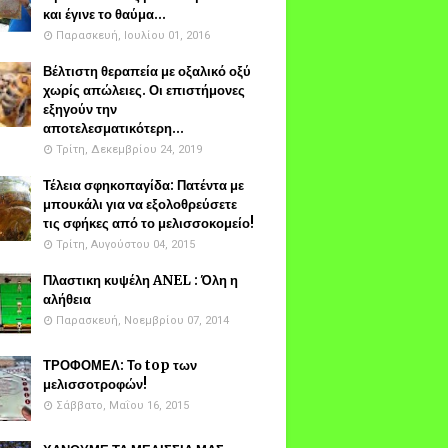
και έγινε το θαύμα...
Παρασκευή, Ιουλίου 01, 2016
Βέλτιστη θεραπεία με οξαλικό οξύ
χωρίς απώλειες. Οι επιστήμονες
εξηγούν την
αποτελεσματικότερη...
Τρίτη, Δεκεμβρίου 24, 2019
Τέλεια σφηκοπαγίδα: Πατέντα με
μπουκάλι για να εξολοθρεύσετε
τις σφήκες από το μελισσοκομείο!
Τρίτη, Αυγούστου 04, 2015
Πλαστικη κυψέλη ANEL : Όλη η
αλήθεια
Παρασκευή, Νοεμβρίου 07, 2014
ΤΡΟΦΟΜΕΛ: Το top των
μελισσοτροφών!
Σάββατο, Μαΐου 16, 2015