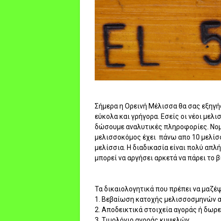
Σήμερα η Ορεινή Μέλισσα θα σας εξηγή
εύκολα και γρήγορα. Εσείς οι νέοι μελ
δώσουμε αναλυτικές πληροφορίες. Νομικ
μελισσοκόμος έχει πάνω απο 10 μελίσσι
μελίσσια. Η διαδικασία είναι πολύ απλ
μπορεί να αργήσει αρκετά να πάρει το β
Τα δικαιολογητικά που πρέπει να μαζέψ
1. Βεβαίωση κατοχής μελισσοσμηνών α
2. Αποδεικτικά στοιχεία αγοράς ή δωρ
3. Τιμολόγιο αγοράς κυψελών