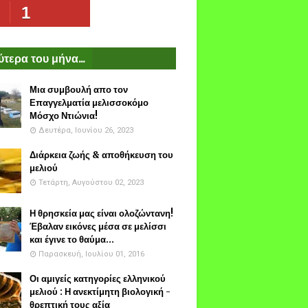
1
τερα του μήνα...
Μια συμβουλή απο τον
Επαγγελματία μελισσοκόμο
Μόσχο Ντιώνια!
Δευτέρα, Ιουνίου 26, 2023
Διάρκεια ζωής & αποθήκευση του
μελιού
Τετάρτη, Αυγούστου 02, 2023
Η θρησκεία μας είναι ολοζώντανη!
Έβαλαν εικόνες μέσα σε μελίσσι
και έγινε το θαύμα...
Παρασκευή, Ιουλίου 01, 2016
Οι αμιγείς κατηγορίες ελληνικού
μελιού : Η ανεκτίμητη βιολογική -
θρεπτική τους αξία