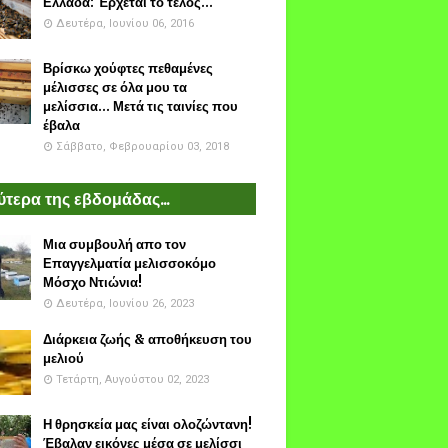
Ελλάδα: Έρχεται το τέλος...
Δευτέρα, Ιουνίου 06, 2016
Βρίσκω χούφτες πεθαμένες
μέλισσες σε όλα μου τα
μελίσσια... Μετά τις ταινίες που
έβαλα
Σάββατο, Φεβρουαρίου 03, 2018
τερα της εβδομάδας...
Μια συμβουλή απο τον
Επαγγελματία μελισσοκόμο
Μόσχο Ντιώνια!
Δευτέρα, Ιουνίου 26, 2023
Διάρκεια ζωής & αποθήκευση του
μελιού
Τετάρτη, Αυγούστου 02, 2023
Η θρησκεία μας είναι ολοζώντανη!
Έβαλαν εικόνες μέσα σε μελίσσι