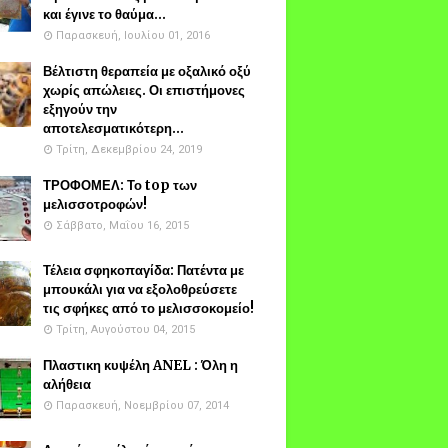
και έγινε το θαύμα...
Παρασκευή, Ιουλίου 01, 2016
Βέλτιστη θεραπεία με οξαλικό οξύ
χωρίς απώλειες. Οι επιστήμονες
εξηγούν την
αποτελεσματικότερη...
Τρίτη, Δεκεμβρίου 24, 2019
ΤΡΟΦΟΜΕΛ: Το top των
μελισσοτροφών!
Σάββατο, Μαΐου 16, 2015
Τέλεια σφηκοπαγίδα: Πατέντα με
μπουκάλι για να εξολοθρεύσετε
τις σφήκες από το μελισσοκομείο!
Τρίτη, Αυγούστου 04, 2015
Πλαστικη κυψέλη ANEL : Όλη η
αλήθεια
Παρασκευή, Νοεμβρίου 07, 2014