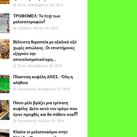
Τρίτη, Σεπτεμβρίου 30, 2014
ΤΡΟΦΟΜΕΛ: Το top των
μελισσοτροφών!
Σάββατο, Μαΐου 16, 2015
Βέλτιστη θεραπεία με οξαλικό οξύ
χωρίς απώλειες. Οι επιστήμονες
εξηγούν την
αποτελεσματικότερη...
Τρίτη, Δεκεμβρίου 24, 2019
Πλαστικη κυψέλη ANEL : Όλη η
αλήθεια
Παρασκευή, Νοεμβρίου 07, 2014
Πόσο μέλι βγάζει μια τρίπατη
κυψέλη: Δείτε αυτό τον τρύγο που
έγινε προχθές και θα πάθετε σοκ!!!
Παρασκευή, Ιουλίου 01, 2016
Κλαίνε οι μελισσοκόμοι στην