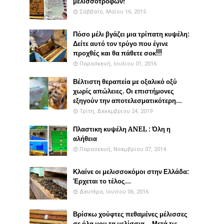
μελισσοτροφών!
Σάββατο, Μαΐου 16, 2015
Πόσο μέλι βγάζει μια τρίπατη κυψέλη:
Δείτε αυτό τον τρύγο που έγινε
προχθές και θα πάθετε σοκ!!!
Παρασκευή, Ιουλίου 01, 2016
Βέλτιστη θεραπεία με οξαλικό οξύ
χωρίς απώλειες. Οι επιστήμονες
εξηγούν την αποτελεσματικότερη...
Τρίτη, Δεκεμβρίου 24, 2019
Πλαστικη κυψέλη ANEL : Όλη η
αλήθεια
Παρασκευή, Νοεμβρίου 07, 2014
Κλαίνε οι μελισσοκόμοι στην Ελλάδα:
Έρχεται το τέλος...
Δευτέρα, Ιουνίου 06, 2016
Βρίσκω χούφτες πεθαμένες μέλισσες
σε όλα μου τα μελίσσια... Μετά τις