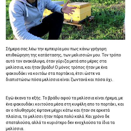
Σήμερα σας λέω την εμπειρία μου πως κάνω γρήγορη
επιθεώρηση της κατάστασης, των μελισσιών μου. Τον τρόπο
αυτό τον ανακάλυψα, όταν γύριζα μετά απο μέρες στα
μελίσσια, και ήταν βράδυ! Ο μόνος τρόπος ήταν με ένα
φακουδάκι να κοιτάω στα πορτάκια, έτσι ώστε να
διαπιστώσω πόσα μελίσσια είναι ζωντανά και πόσα όχι.
Εγώ έκανα το εξής. Το βράδυ αφού τα μελίσσια είναι ήρεμα, με
ένα φακουδάκι κοιτούσα μέσα στη κυψέλη απο το πορτάκι, και
αν ο πλυθησμός έφτανε μέχρι κάτω και ήταν σε αρκετά
πλαίσια, το μελίσσι ήταν πάρα πολύ καλά. Και χρόνο δε
σπαταλούσα, αλλά το κυριότερο δεν ενοχλούσα τα ίδια τα
μελίσσια.