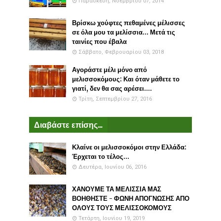
Παρασκευή, Νοεμβρίου 07, 2014
Βρίσκω χούφτες πεθαμένες μέλισσες
σε όλα μου τα μελίσσια... Μετά τις
ταινίες που έβαλα
Σάββατο, Φεβρουαρίου 03, 2018
Αγοράστε μέλι μόνο από
μελισσοκόμους: Και όταν μάθετε το
γιατί, δεν θα σας αρέσει....
Τρίτη, Σεπτεμβρίου 27, 2016
Διαβάστε επίσης...
Κλαίνε οι μελισσοκόμοι στην Ελλάδα:
Έρχεται το τέλος...
Δευτέρα, Ιουνίου 06, 2016
ΧΑΝΟΥΜΕ ΤΑ ΜΕΛΙΣΣΙΑ ΜΑΣ
ΒΟΗΘΗΣΤΕ - ΦΩΝΗ ΑΠΟΓΝΩΣΗΣ ΑΠΟ
ΟΛΟΥΣ ΤΟΥΣ ΜΕΛΙΣΣΟΚΟΜΟΥΣ
Τετάρτη, Ιουνίου 19, 2019