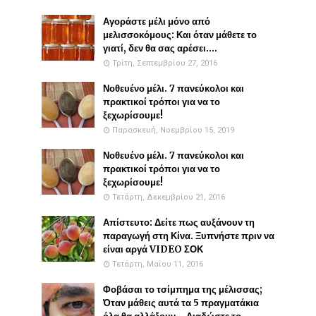
Αγοράστε μέλι μόνο από
μελισσοκόμους: Και όταν μάθετε το
γιατί, δεν θα σας αρέσει....
Τρίτη, Σεπτεμβρίου 27, 2016
Νοθευένο μέλι. 7 πανεύκολοι και
πρακτικοί τρόποι για να το
ξεχωρίσουμε!
Παρασκευή, Νοεμβρίου 15, 2019
Νοθευένο μέλι. 7 πανεύκολοι και
πρακτικοί τρόποι για να το
ξεχωρίσουμε!
Τετάρτη, Δεκεμβρίου 21, 2016
Απίστευτο: Δείτε πως αυξάνουν τη
παραγωγή στη Κίνα. Ξυπνήστε πριν να
είναι αργά VIDEO ΣΟΚ
Τετάρτη, Μαΐου 11, 2016
Φοβάσαι το τσίμπημα της μέλισσας;
Όταν μάθεις αυτά τα 5 πραγματάκια