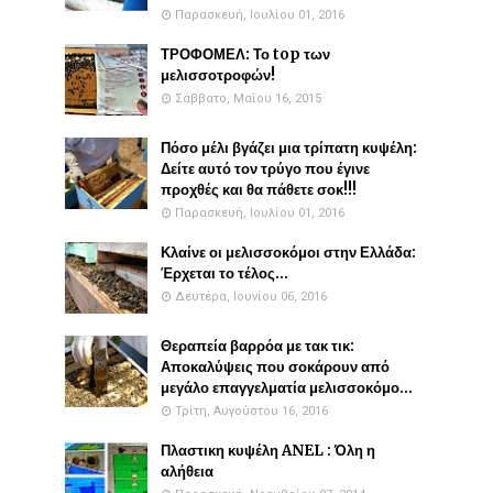
Παρασκευή, Ιουλίου 01, 2016
ΤΡΟΦΟΜΕΛ: Το top των
μελισσοτροφών!
Σάββατο, Μαΐου 16, 2015
Πόσο μέλι βγάζει μια τρίπατη κυψέλη:
Δείτε αυτό τον τρύγο που έγινε
προχθές και θα πάθετε σοκ!!!
Παρασκευή, Ιουλίου 01, 2016
Κλαίνε οι μελισσοκόμοι στην Ελλάδα:
Έρχεται το τέλος...
Δευτέρα, Ιουνίου 06, 2016
Θεραπεία βαρρόα με τακ τικ:
Αποκαλύψεις που σοκάρουν από
μεγάλο επαγγελματία μελισσοκόμο...
Τρίτη, Αυγούστου 16, 2016
Πλαστικη κυψέλη ANEL : Όλη η
αλήθεια