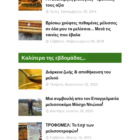
τους αξία
Τρίτη, Σεπτεμβρίου 30, 2014
Βρίσκω χούφτες πεθαμένες μέλισσες
σε όλα μου τα μελίσσια... Μετά τις
ταινίες που έβαλα
Σάββατο, Φεβρουαρίου 03, 2018
Καλύτερα της εβδομάδας...
Διάρκεια ζωής & αποθήκευση του
μελιού
Τετάρτη, Αυγούστου 02, 2023
Μια συμβουλή απο τον Επαγγελματία
μελισσοκόμο Μόσχο Ντιώνια!
Δευτέρα, Ιουνίου 26, 2023
ΤΡΟΦΟΜΕΛ: Το top των
μελισσοτροφών!
Σάββατο, Μαΐου 16, 2015