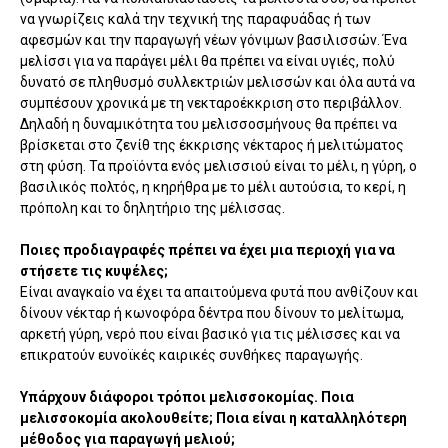
να γνωρίζεις καλά την τεχνική της παραφυάδας ή των
αφεσμών και την παραγωγή νέων γόνιμων βασιλισσών. Ένα
μελίσσι για να παράγει μέλι θα πρέπει να είναι υγιές, πολύ
δυνατό σε πληθυσμό συλλεκτριών μελισσών και όλα αυτά να
συμπέσουν χρονικά με τη νεκταροέκκριση στο περιβάλλον.
Δηλαδή η δυναμικότητα του μελισσοσμήνους θα πρέπει να
βρίσκεται στο ζενίθ της έκκρισης νέκταρος ή μελιτώματος
στη φύση. Τα προϊόντα ενός μελισσιού είναι το μέλι, η γύρη, ο
βασιλικός πολτός, η κηρήθρα με το μέλι αυτούσια, το κερί, η
πρόπολη και το δηλητήριο της μέλισσας.
Ποιες προδιαγραφές πρέπει να έχει μια περιοχή για να
στήσετε τις κυψέλες;
Είναι αναγκαίο να έχει τα απαιτούμενα φυτά που ανθίζουν και
δίνουν νέκταρ ή κωνοφόρα δέντρα που δίνουν το μελίτωμα,
αρκετή γύρη, νερό που είναι βασικό για τις μέλισσες και να
επικρατούν ευνοϊκές καιρικές συνθήκες παραγωγής.
Υπάρχουν διάφοροι τρόποι μελισσοκομίας. Ποια
μελισσοκομία ακολουθείτε; Ποια είναι η καταλληλότερη
μέθοδος για παραγωγή μελιού;