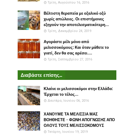
Τρίτη, Αυγούστου 16, 2016
Βέλτιστη θεραπεία με οξαλικό οξύ
χωρίς απώλειες. Οι επιστήμονες
εξηγούν την αποτελεσματικότερη...
Τρίτη, Δεκεμβρίου 24, 2019
Αγοράστε μέλι μόνο από
μελισσοκόμους: Και όταν μάθετε το
γιατί, δεν θα σας αρέσει....
Τρίτη, Σεπτεμβρίου 27, 2016
Διαβάστε επίσης...
Κλαίνε οι μελισσοκόμοι στην Ελλάδα:
Έρχεται το τέλος...
Δευτέρα, Ιουνίου 06, 2016
ΧΑΝΟΥΜΕ ΤΑ ΜΕΛΙΣΣΙΑ ΜΑΣ
ΒΟΗΘΗΣΤΕ - ΦΩΝΗ ΑΠΟΓΝΩΣΗΣ ΑΠΟ
ΟΛΟΥΣ ΤΟΥΣ ΜΕΛΙΣΣΟΚΟΜΟΥΣ
Τετάρτη, Ιουνίου 19, 2019