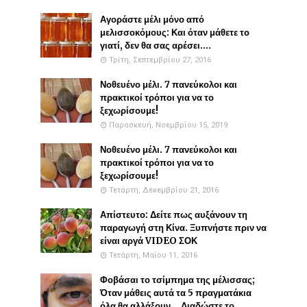
Αγοράστε μέλι μόνο από
μελισσοκόμους: Και όταν μάθετε το
γιατί, δεν θα σας αρέσει....
Τρίτη, Σεπτεμβρίου 27, 2016
Νοθευένο μέλι. 7 πανεύκολοι και
πρακτικοί τρόποι για να το
ξεχωρίσουμε!
Παρασκευή, Νοεμβρίου 15, 2019
Νοθευένο μέλι. 7 πανεύκολοι και
πρακτικοί τρόποι για να το
ξεχωρίσουμε!
Τετάρτη, Δεκεμβρίου 21, 2016
Απίστευτο: Δείτε πως αυξάνουν τη
παραγωγή στη Κίνα. Ξυπνήστε πριν να
είναι αργά VIDEO ΣΟΚ
Τετάρτη, Μαΐου 11, 2016
Φοβάσαι το τσίμπημα της μέλισσας;
Όταν μάθεις αυτά τα 5 πραγματάκια
όλα θα αλλάξουν... Διαδώστε το