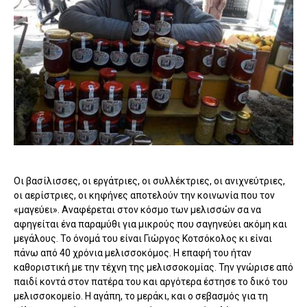
Οι βασίλισσες, οι εργάτριες, οι συλλέκτριες, οι ανιχνεύτριες,
οι αερίστριες, οι κηφήνες αποτελούν την κοινωνία που τον
«μαγεύει». Αναφέρεται στον κόσμο των μελισσών σα να
αφηγείται ένα παραμύθι για μικρούς που σαγηνεύει ακόμη και
μεγάλους. Το όνομά του είναι Γιώργος Κοτσόκολος κι είναι
πάνω από 40 χρόνια μελισσοκόμος. Η επαφή του ήταν
καθοριστική με την τέχνη της μελισσοκομίας. Την γνώρισε από
παιδί κοντά στον πατέρα του και αργότερα έστησε το δικό του
μελισσοκομείο. Η αγάπη, το μεράκι, και ο σεβασμός για τη