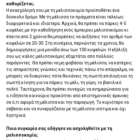
καθορίζεται;
Η ενασχόλησή σου με τη μελισσοκομία προϋποθέτει ένα
δύσκολο δρόμο. Με τη μέλισσα τα πράγματα είναι τελείως
διαφορετικά και ιδιαίτερα. Αρχικά, θα πρέπει να πάρεις 4-5
κυψέλες με την καθοδήγηση ενός έμπειρου μελισσοκόμου κι
έπειτα από 2 χρόνια θα μπορέσεις να αυξήσεις τον αριθμό των
κυψελών σε 20-30. Στη συνέχεια, περνώντας τα χρόνια, θα
δημιουργήσεις μια μονάδα άνω των 100 κυψελών. Η εξέλιξή
σου ως καλός μελισσοκόμος εξαρτάται από πολλούς
παράγοντες. Θα πρέπει να μη φοβάσαι τη μέλισσα, να κατέχεις
τις απαραίτητες γνώσεις και τεχνικές πάνω στο επάγγελμα, να
μπορείς να διακρίνεις πότε θα κάνεις τη σωστή επιλογή και τη
σωστή κίνηση για να πάρεις το μέλι, τη γύρη, το βασιλικό
πολτό. Ταυτόχρονα, θα πρέπει συνεχώς να ενημερώνεσαι για
ο,τιδήποτε καινούριο προκύπτει από επιστημονικές έρευνες
σε ό,τι αφορά τη μέλισσα και την παραγωγή. Το κυριότερο να
σέβεσαι και να συνεργάζεσαι με τη μέλισσα ισότιμα και όχι
ληστρικά.
Ποια συγκυρία σας οδήγησε να ασχοληθείτε με τη
μελισσοκομία;