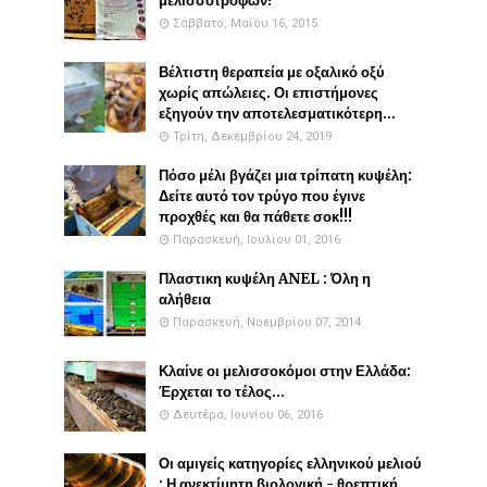
μελισσοτροφών!
Σάββατο, Μαΐου 16, 2015
Βέλτιστη θεραπεία με οξαλικό οξύ
χωρίς απώλειες. Οι επιστήμονες
εξηγούν την αποτελεσματικότερη...
Τρίτη, Δεκεμβρίου 24, 2019
Πόσο μέλι βγάζει μια τρίπατη κυψέλη:
Δείτε αυτό τον τρύγο που έγινε
προχθές και θα πάθετε σοκ!!!
Παρασκευή, Ιουλίου 01, 2016
Πλαστικη κυψέλη ANEL : Όλη η
αλήθεια
Παρασκευή, Νοεμβρίου 07, 2014
Κλαίνε οι μελισσοκόμοι στην Ελλάδα:
Έρχεται το τέλος...
Δευτέρα, Ιουνίου 06, 2016
Οι αμιγείς κατηγορίες ελληνικού μελιού
: Η ανεκτίμητη βιολογική - θρεπτική