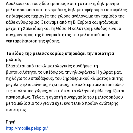
Δουλεύω και τους δύο τρόπους και τη στατική, δηλ. μόνιμο
μελισσοκομείο και τη νομαδική, δηλ. μεταφέρουμε τις κυψέλες
σε διάφορες περιοχές της χώρας ανάλογα με την περίοδο της
κάθε ανθοφορίας. Ξεκινάμε από τη Β. Εύβοια και φτάνουμε
μέχρι τη Χαλκιδική και τη Θάσο. Η καλύτερη μέθοδος είναι ο
συγχρονισμός της δυναμικότητας του μελισσιού με τη
νεκταροέκκριση της φύσης.
Το είδος της μελισσοκομίας επηρεάζει την ποιότητα
μελιού;
Εξαρτάται από τις κλιματολογικές συνθήκες, τη
βιοποικιλότητα, το υπέδαφος, την ηλιοφάνεια. Η χώρας μας,
πχ λόγω του υπεδάφους, του ξηροθερμικού κλίματος και της
μεγάλης ηλιοφάνειας, έχει ίσως, τα καλύτερα μέλια από όλες
τις υπόλοιπες χώρες, γι' αυτό και το ελληνικό μέλι φημίζεται
παγκοσμίως. Τέλος, η αγαστή συνεργασία του μελισσοκόμου
με τα μελίσσια του για να έχει ένα τελικό προϊόν ανώτερης
ποιότητας.
Πηγή
http://mobile.pelop.gr/