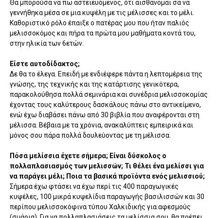
Θα μπορούσα να πω αστειευόμενος, ότι αισθάνομαι σα να
γεννήθηκα μέσα σε μια κυψέλη με τις μέλισσες και το μέλι.
Καθοριστικό ρόλο έπαιξε ο πατέρας μου που ήταν παλιός
μελισσοκόμος και πήρα τα πρώτα μου μαθήματα κοντά του,
στην ηλικία των 6ετών.
Είστε αυτοδίδακτος;
Δε θα το έλεγα. Επειδή με ενδιέφερε πάντα η λεπτομέρεια της
γνώσης, της τεχνικής και της κατάρτισης γενικότερα,
παρακολούθησα πολλά σεμινάρια και συνέδρια μελισσοκομίας
έχοντας τους καλύτερους δασκάλους πάνω στο αντικείμενο,
ενώ έχω διαβάσει πάνω από 30 βιβλία που αναφέρονται στη
μέλισσα. Βέβαια με τα χρόνια, ανακαλύπτεις εμπειρικά και
μόνος σου πάρα πολλά δουλεύοντας με τη μέλισσα.
Πόσα μελίσσια έχετε σήμερα; Είναι δύσκολος ο
πολλαπλασιασμός των μελισσών; Τι θέλει ένα μελίσσι για
να παράγει μέλι; Ποια τα βασικά προϊόντα ενός μελισσιού;
Σήμερα έχω φτάσει να έχω περί τις 400 παραγωγικές
κυψέλες, 100 μικρά κυψελίδια παραγωγής βασιλισσών και 30
περίπου μελισσοκόφινα τύπου Χαλκιδικής για αφεσμούς
(σμάρια). Για να πολλαπλασιάσεις τα μελίσσια σου, θα πρέπει