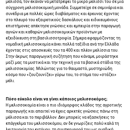
μέλισσα, τον έκαναν να μετατρέψει το μικρό μελίσσι του σε μια
σύγχρονη μελισσοκομική μονάδα. Συμμετείχε σε σεμινάρια και
συνέδρια με πολλές ώρες διαβάσματος και έρευνας έχοντας
στο πλευρό του εξαιρετικούς δασκάλους και ειδικευμένους
επιστήμονες απέκτησε γνώσεις και εμπειρία στην παραγωγή
αγνών και καθαρών μελισσοκομικών προϊόντων με
εξειδίκευση στη βασιλισσοτροφία. Σήμερα εφαρμόζοντας τη
νομαδική μελισσοκομία κάνει πολλά ταξίδια ανά την Ελλάδα
έχοντας στις αποσκευές του τα 400 και πλέον μελίσσια του.
Στην άκρως παραγωγική συζήτηση που κάναμε, μοιράστηκε
μαζί μας τα μυστικά και την τεχνική για τα βασικά στάδια της
μελισσοκομίας. Μιλώντας για το θαυμαστό, μυστηριώδη
κόσμο που «ζουζουνίζει» γύρω του, το στόμα του «στάζει»
μέλι.
Πόσο εύκολο είναι να γίνει κάποιος μελισσοκόμος;
Η μελισσοκομία είναι ο πιο ιδιόμορφος κλάδος της αγροτικής
παραγωγής και απαιτεί να έχεις αρκετές γνώσεις πάνω στη
μέλισσα και το περιβάλλον. Δεν μπορείς να εξασκήσεις το
επάγγελμα του μελισσοκόμου, αν δε γνωρίζεις πολύ καλά τη
λειτουργία του εντόμου, τη συμπεριφορά του ως ομαδική