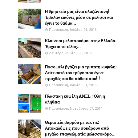
Η θρησκεία μας είναι ολοζώντανη!
Έβαλαν εικόνες μέσα σε μελίσσι και
έγινε το θαύμα...
Παρασκευή, Ιουλίου 01, 2016
Κλαίνε οι μελισσοκόμοι στην Ελλάδα:
Έρχεται το τέλος...
Δευτέρα, Ιουνίου 06, 2016
Πόσο μέλι βγάζει μια τρίπατη κυψέλη:
Δείτε αυτό τον τρύγο που έγινε
προχθές και θα πάθετε σοκ!!!
Παρασκευή, Ιουλίου 01, 2016
Πλαστικη κυψέλη ANEL : Όλη η
αλήθεια
Παρασκευή, Νοεμβρίου 07, 2014
Θεραπεία βαρρόα με τακ τικ:
Αποκαλύψεις που σοκάρουν από
μεγάλο επαγγελματία μελισσοκόμο...