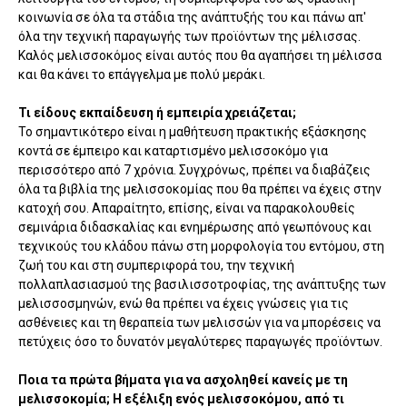
κοινωνία σε όλα τα στάδια της ανάπτυξής του και πάνω απ'
όλα την τεχνική παραγωγής των προϊόντων της μέλισσας.
Καλός μελισσοκόμος είναι αυτός που θα αγαπήσει τη μέλισσα
και θα κάνει το επάγγελμα με πολύ μεράκι.
Τι είδους εκπαίδευση ή εμπειρία χρειάζεται;
Το σημαντικότερο είναι η μαθήτευση πρακτικής εξάσκησης
κοντά σε έμπειρο και καταρτισμένο μελισσοκόμο για
περισσότερο από 7 χρόνια. Συγχρόνως, πρέπει να διαβάζεις
όλα τα βιβλία της μελισσοκομίας που θα πρέπει να έχεις στην
κατοχή σου. Απαραίτητο, επίσης, είναι να παρακολουθείς
σεμινάρια διδασκαλίας και ενημέρωσης από γεωπόνους και
τεχνικούς του κλάδου πάνω στη μορφολογία του εντόμου, στη
ζωή του και στη συμπεριφορά του, την τεχνική
πολλαπλασιασμού της βασιλισσοτροφίας, της ανάπτυξης των
μελισσοσμηνών, ενώ θα πρέπει να έχεις γνώσεις για τις
ασθένειες και τη θεραπεία των μελισσών για να μπορέσεις να
πετύχεις όσο το δυνατόν μεγαλύτερες παραγωγές προϊόντων.
Ποια τα πρώτα βήματα για να ασχοληθεί κανείς με τη
μελισσοκομία; Η εξέλιξη ενός μελισσοκόμου, από τι