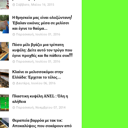
Σάββατο, Μαΐου 16, 2015
Η θρησκεία μας είναι ολοζώντανη!
Έβαλαν εικόνες μέσα σε μελίσσι
και έγινε το θαύμα...
Παρασκευή, Ιουλίου 01, 2016
Πόσο μέλι βγάζει μια τρίπατη
κυψέλη: Δείτε αυτό τον τρύγο που
έγινε προχθές και θα πάθετε σοκ!!!
Παρασκευή, Ιουλίου 01, 2016
Κλαίνε οι μελισσοκόμοι στην
Ελλάδα: Έρχεται το τέλος...
Δευτέρα, Ιουνίου 06, 2016
Πλαστικη κυψέλη ANEL : Όλη η
αλήθεια
Παρασκευή, Νοεμβρίου 07, 2014
Θεραπεία βαρρόα με τακ τικ:
Αποκαλύψεις που σοκάρουν από