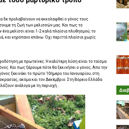
ια δε προλαβαίνουν να εκκολαφθεί ο γόνος τους
ήσουμε τη ζωή των μελισσών μας. Και πως το
 ένα μελίσσι είναι 1-2 καλά πλαίσια πλυθησμού, το
ιά, και κηρόπανο επάνω. Όχι περιττά πλαίσια χωρίς
φοδότηση με πρωτείνες. Η καλύτερη λύση είναι το ταίσμα
γόνος. Και πως ξέρουμε πότε θα ξεκινήσει ο γόνος; Απο την
 γόνος ξεκινάει το πρώτο 10ήμερο του Ιανουαρίου, στη
οκρασίας, ακόμα και τον Δεκέμβριο. Στη Βόρειο Ελλάδα
άζουν ανάλογα με τη περιοχή...
Διαβ