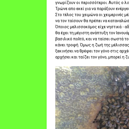
γνωρίζουν οι περισσότεροι. Αυτός ο λι
Τρώνε απο εκεί για να παράξουν ενέργει
Στο τέλος του χειμώνα οι χειμερινές μέ
να τον ταίσουν θα πρέπει να καταναλ
Όποιος μελισσοκόμος είχε νηστικά - α
θα έχει τη μέγιστη ανάπτυξη τον Ιανου
βασιλικό πολτό, και να ταίσει σωστά το
κάνει τροφή. Όμως η ζωή της μέλισσας 
ξεκινήσει να θρέφει τον γόνο στις αρχ
αρχήσει και ταίζει τον γόνο, μπορεί η 