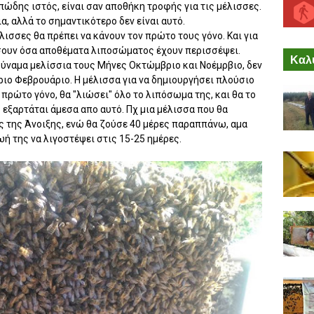
πώδης ιστός, είναι σαν αποθήκη τροφής για τις μέλισσες.
α, αλλά το σημαντικότερο δεν είναι αυτό.
λισσες θα πρέπει να κάνουν τον πρώτο τους γόνο. Και για
ώσουν όσα αποθέματα λιποσώματος έχουν περισσέψει.
Καλύ
δύναμα μελίσσια τους Μήνες Οκτώμβριο και Νοέμρβιο, δεν
άριο Φεβρουάριο. Η μέλισσα για να δημιουργήσει πλούσιο
 πρώτο γόνο, θα "λιώσει" όλο το λιπόσωμα της, και θα το
εξαρτάται άμεσα απο αυτό. Πχ μια μέλισσα που θα
ές της Άνοιξης, ενώ θα ζούσε 40 μέρες παραππάνω, αμα
ζωή της να λιγοστέψει στις 15-25 ημέρες.