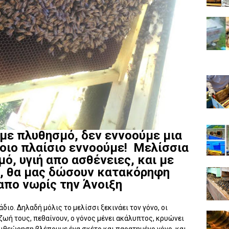
 με πλυθησμό, δεν εννοούμε μια
οιο πλαίσιο εννοούμε! Μελίσσια
ό, υγιή απο ασθένειες, και με
, θα μας δώσουν κατακόρηφη
απο νωρίς την Άνοιξη
διο. Δηλαδή μόλις το μελίσσι ξεκινάει τον γόνο, οι
ζωή τους, πεθαίνουν, ο γόνος μένει ακάλυπτος, κρυώνει
επιθεώρηση βλέπουμε ένα σκέτο και παρατημένο γόνο, και