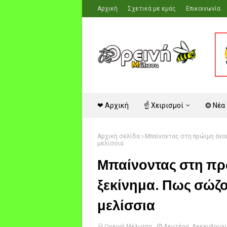
Αρχική
Σχετικά με εμάς
Επικοινωνία
❤ Αρχική
☝ Χειρισμοί
❂ Νέα
Αρχική σελίδα
Μπαίνοντας στη πρώιμη άνο
μελίσσια
Μπαίνοντας στη πρ
ξεκίνημα. Πως σώζ
μελίσσια
Ορεινή Μέλισσα
Δευτέρα, Δεκεμβρίου 