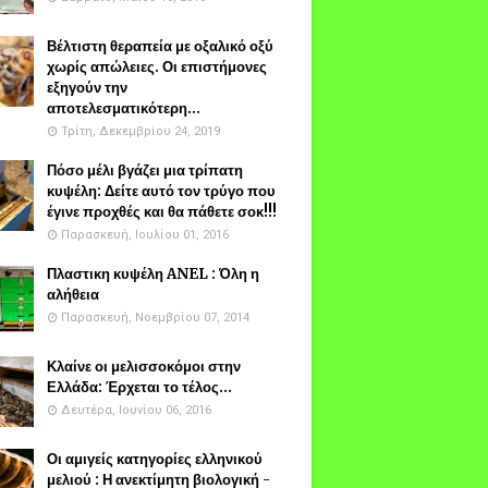
Βέλτιστη θεραπεία με οξαλικό οξύ
χωρίς απώλειες. Οι επιστήμονες
εξηγούν την
αποτελεσματικότερη...
Τρίτη, Δεκεμβρίου 24, 2019
Πόσο μέλι βγάζει μια τρίπατη
κυψέλη: Δείτε αυτό τον τρύγο που
έγινε προχθές και θα πάθετε σοκ!!!
Παρασκευή, Ιουλίου 01, 2016
Πλαστικη κυψέλη ANEL : Όλη η
αλήθεια
Παρασκευή, Νοεμβρίου 07, 2014
Κλαίνε οι μελισσοκόμοι στην
Ελλάδα: Έρχεται το τέλος...
Δευτέρα, Ιουνίου 06, 2016
Οι αμιγείς κατηγορίες ελληνικού
μελιού : Η ανεκτίμητη βιολογική -