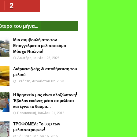
2
τερα του μήνα...
Μια συμβουλή απο τον
Επαγγελματία μελισσοκόμο
Μόσχο Ντιώνια!
Δευτέρα, Ιουνίου 26, 2023
Διάρκεια ζωής & αποθήκευση του
μελιού
Τετάρτη, Αυγούστου 02, 2023
Η θρησκεία μας είναι ολοζώντανη!
Έβαλαν εικόνες μέσα σε μελίσσι
και έγινε το θαύμα...
Παρασκευή, Ιουλίου 01, 2016
ΤΡΟΦΟΜΕΛ: Το top των
μελισσοτροφών!
Σάββατο, Μαΐου 16, 2015