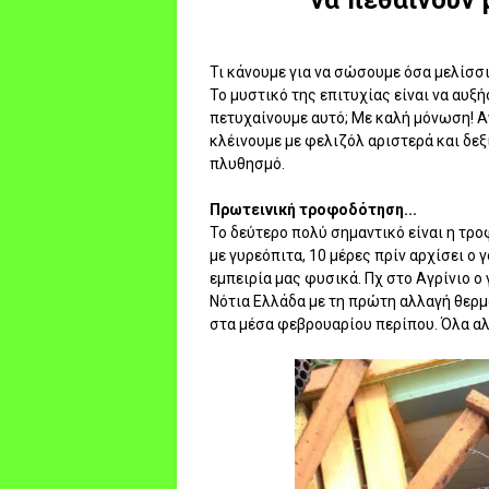
Τι κάνουμε για να σώσουμε όσα μελίσσ
Το μυστικό της επιτυχίας είναι να αυξ
πετυχαίνουμε αυτό; Με καλή μόνωση! Αν
κλέινουμε με φελιζόλ αριστερά και δεξ
πλυθησμό.
Πρωτεινική τροφοδότηση...
Το δεύτερο πολύ σημαντικό είναι η τρο
με γυρεόπιτα, 10 μέρες πρίν αρχίσει ο 
εμπειρία μας φυσικά. Πχ στο Αγρίνιο ο
Νότια Ελλάδα με τη πρώτη αλλαγή θερμ
στα μέσα φεβρουαρίου περίπου. Όλα αλλ