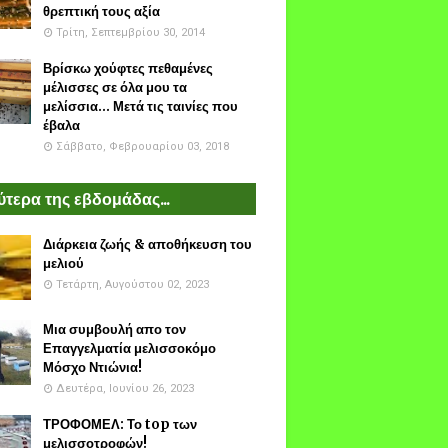
θρεπτική τους αξία
Τρίτη, Σεπτεμβρίου 30, 2014
Βρίσκω χούφτες πεθαμένες
μέλισσες σε όλα μου τα
μελίσσια... Μετά τις ταινίες που
έβαλα
Σάββατο, Φεβρουαρίου 03, 2018
τερα της εβδομάδας...
Διάρκεια ζωής & αποθήκευση του
μελιού
Τετάρτη, Αυγούστου 02, 2023
Μια συμβουλή απο τον
Επαγγελματία μελισσοκόμο
Μόσχο Ντιώνια!
Δευτέρα, Ιουνίου 26, 2023
ΤΡΟΦΟΜΕΛ: Το top των
μελισσοτροφών!