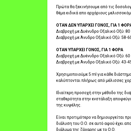
Πρώτα θα ξεκινήσουμε από τις δοσολογ
θέμα ειδικά απο αρχάριους μελισσοκόμ
ΟΤΑΝ ΔΕΝ ΥΠΑΡΧΕΙ ΓΟΝΟΣ, ΓΙΑ 1 ΦΟΡ
Διαβροχή με Δυένυδρο Οξαλικό Οξύ: 80 γ
Διαβροχή με Άνυδρο Οξαλικό Οξύ: 58-60 
ΟΤΑΝ ΥΠΑΡΧΕΙ ΓΟΝΟΣ, ΓΙΑ 1 ΦΟΡΑ
Διαβροχή με Δυένυδρο Οξαλικό Οξύ: 60 γ
Διαβροχή με Άνυδρο Οξαλικό Οξύ: 43-45
Χρησιμοποιούμε 5 ml για κάθε διάστημ
καλύπτονται πλήρως από μέλισσες χορη
Ιδιαίτερη προσοχή στην μέθοδο της δι
σταθερότητα στην ενστάλαξη αποφεύγον
της κυψέλης.
Είναι προτιμότερο να δημιουργείται πρ
διάλυση του Ο.Ο. σε αυτό αφού έχει απ
διάλυμα της ζάχαρης με το Ο.Ο.