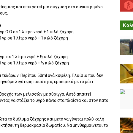
ίεςμιας και επικρατεί μια σύγχυση στο συγκεκριμένο
ους.
Καλύ
Α
ρ Ο.Ο σε 1 λίτρο νερό + 1 κιλό ζάχαρη
γρ σε 1 λίτρο νερό + 1 κιλό ζάχαρη
ρ. σε 1 λίτρο νερό + ½ κιλό ζάχαρη
 γρ σε 1 λίτρο νερό + ½ κιλό ζάχαρη
α τελάρων. Περίπου 50ml ανά κυψέλη. Πλαίσια που δεν
γούμε λιγότερη ποσότητα, εμπειρικά με το μάτι.
αβροχής των μελισσών με σύριγγα. Αυτό απαιτεί
τας να στάζει το υγρό πάνω στα πλαίσια και στον πάτο
ώτα το διάλυμα ζάχαρης και μετά να γίνεται πολύ καλή
οκτήσει τη θερμοκρασία δωματίου. Να μηνθερμαίνεται το