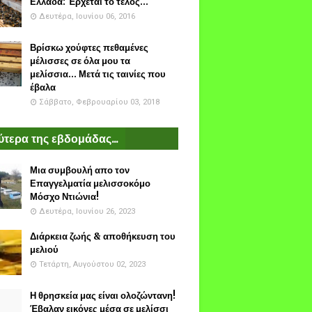
Ελλάδα: Έρχεται το τέλος...
Δευτέρα, Ιουνίου 06, 2016
Βρίσκω χούφτες πεθαμένες
μέλισσες σε όλα μου τα
μελίσσια... Μετά τις ταινίες που
έβαλα
Σάββατο, Φεβρουαρίου 03, 2018
τερα της εβδομάδας...
Μια συμβουλή απο τον
Επαγγελματία μελισσοκόμο
Μόσχο Ντιώνια!
Δευτέρα, Ιουνίου 26, 2023
Διάρκεια ζωής & αποθήκευση του
μελιού
Τετάρτη, Αυγούστου 02, 2023
Η θρησκεία μας είναι ολοζώντανη!
Έβαλαν εικόνες μέσα σε μελίσσι