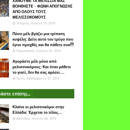
ΧΑΝΟΥΜΕ ΤΑ ΜΕΛΙΣΣΙΑ ΜΑΣ
ΒΟΗΘΗΣΤΕ - ΦΩΝΗ ΑΠΟΓΝΩΣΗΣ
ΑΠΟ ΟΛΟΥΣ ΤΟΥΣ
ΜΕΛΙΣΣΟΚΟΜΟΥΣ
Τετάρτη, Ιουνίου 19, 2019
Πόσο μέλι βγάζει μια τρίπατη
κυψέλη: Δείτε αυτό τον τρύγο που
έγινε προχθές και θα πάθετε σοκ!!!
Παρασκευή, Ιουλίου 01, 2016
Αγοράστε μέλι μόνο από
μελισσοκόμους: Και όταν μάθετε
το γιατί, δεν θα σας αρέσει....
Τρίτη, Σεπτεμβρίου 27, 2016
άστε επίσης...
Κλαίνε οι μελισσοκόμοι στην
Ελλάδα: Έρχεται το τέλος...
Δευτέρα, Ιουνίου 06, 2016