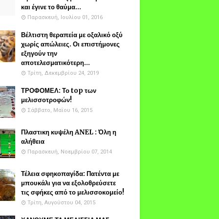
και έγινε το θαύμα...
Παρασκευή, Ιουλίου 01, 2016
Βέλτιστη θεραπεία με οξαλικό οξύ
χωρίς απώλειες. Οι επιστήμονες
εξηγούν την
αποτελεσματικότερη...
Τρίτη, Δεκεμβρίου 24, 2019
ΤΡΟΦΟΜΕΛ: Το top των
μελισσοτροφών!
Σάββατο, Μαΐου 16, 2015
Πλαστικη κυψέλη ANEL : Όλη η
αλήθεια
Παρασκευή, Νοεμβρίου 07, 2014
Τέλεια σφηκοπαγίδα: Πατέντα με
μπουκάλι για να εξολοθρεύσετε
τις σφήκες από το μελισσοκομείο!
Τρίτη, Αυγούστου 04, 2015