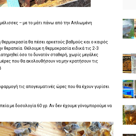
μέλισσες – με το μάτι πάνω από την Απλωμένη
η θερμοκρασία θα πέσει αρκετούς βαθμούς και ο καιρός
ην θεραπεία. Θέλουμε η θερμοκρασία ειδικά τις 2-3
ιατηρηθεί όσο το δυνατόν σταθερή, χωρίς μεγάλες
ημέρες που θα ακολουθήσουν να μην κρατήσουν τις
.
φαρμογή τις απογευματινές ώρες που θα έχουν γυρίσει
πεία με δοσολογία 60 γρ. Αν δεν έχουμε γόνομπορούμε να