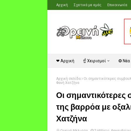
Αρχική
Σχετικά με εμάς
Επικοινωνία
❤ Αρχική
☝ Χειρισμοί
❂ Νέα
Αρχική σελίδα
Οι σημαντικότερες συμβουλέ
Φανή Χατζήνα
Οι σημαντικότερες
της βαρρόα με οξαλ
Χατζήνα
Ορεινή Μέλισσα
Σάββατο, Δεκεμβρίου 