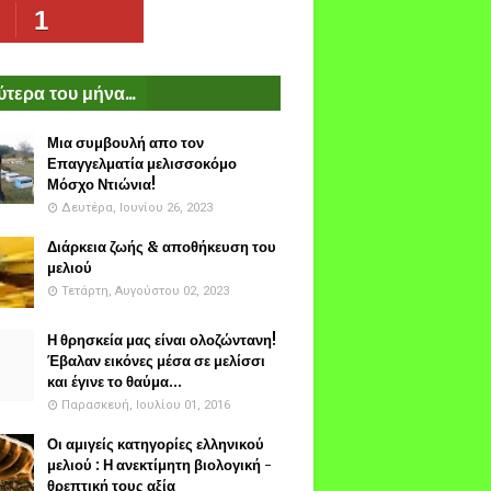
1
τερα του μήνα...
Μια συμβουλή απο τον
Επαγγελματία μελισσοκόμο
Μόσχο Ντιώνια!
Δευτέρα, Ιουνίου 26, 2023
Διάρκεια ζωής & αποθήκευση του
μελιού
Τετάρτη, Αυγούστου 02, 2023
Η θρησκεία μας είναι ολοζώντανη!
Έβαλαν εικόνες μέσα σε μελίσσι
και έγινε το θαύμα...
Παρασκευή, Ιουλίου 01, 2016
Οι αμιγείς κατηγορίες ελληνικού
μελιού : Η ανεκτίμητη βιολογική -
θρεπτική τους αξία