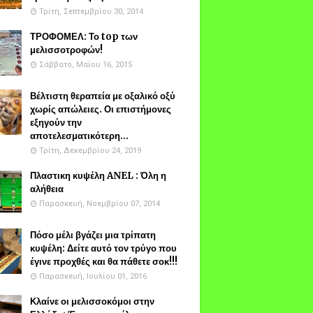
Τρίτη, Σεπτεμβρίου 30, 2014
ΤΡΟΦΟΜΕΛ: Το top των
μελισσοτροφών!
Σάββατο, Μαΐου 16, 2015
Βέλτιστη θεραπεία με οξαλικό οξύ
χωρίς απώλειες. Οι επιστήμονες
εξηγούν την
αποτελεσματικότερη...
Τρίτη, Δεκεμβρίου 24, 2019
Πλαστικη κυψέλη ANEL : Όλη η
αλήθεια
Παρασκευή, Νοεμβρίου 07, 2014
Πόσο μέλι βγάζει μια τρίπατη
κυψέλη: Δείτε αυτό τον τρύγο που
έγινε προχθές και θα πάθετε σοκ!!!
Παρασκευή, Ιουλίου 01, 2016
Κλαίνε οι μελισσοκόμοι στην