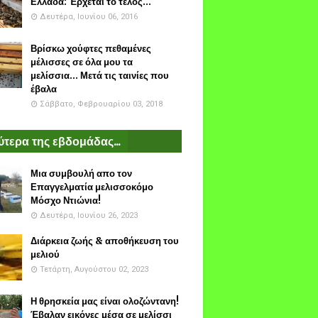
Ελλάδα: Έρχεται το τέλος...
Δευτέρα, Ιουνίου 06, 2016
Βρίσκω χούφτες πεθαμένες
μέλισσες σε όλα μου τα
μελίσσια... Μετά τις ταινίες που
έβαλα
Σάββατο, Φεβρουαρίου 03, 2018
τερα της εβδομάδας...
Μια συμβουλή απο τον
Επαγγελματία μελισσοκόμο
Μόσχο Ντιώνια!
Δευτέρα, Ιουνίου 26, 2023
Διάρκεια ζωής & αποθήκευση του
μελιού
Τετάρτη, Αυγούστου 02, 2023
Η θρησκεία μας είναι ολοζώντανη!
Έβαλαν εικόνες μέσα σε μελίσσι