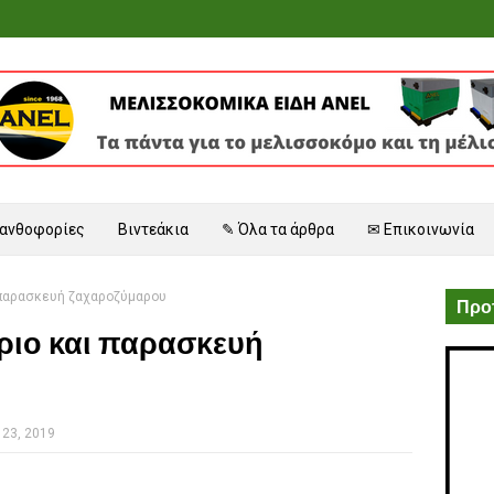
 ανθοφορίες
Βιντεάκια
✎ Όλα τα άρθρα
✉ Επικοινωνία
 παρασκευή ζαχαροζύμαρου
Προτ
ριο και παρασκευή
23, 2019