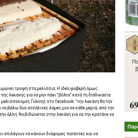
ζυμώνει τροφή στα μελίσσια. Η ιδέα φοβερή όμως
ης λεκάνης για να μην πάει "βόλτα" κατά τη διαδικασία
μελισσοκόμος Γιάννης στο facebook: "την λεκάνη θα την
ι να βάλω δυο ατσάλινες λάμες μια σε κάθε μεριά, από την
την άλλη. θα βιδώνεται στην λεκάνη για να την κρατάνε να
Παρ
ι επιλέγουν να κάνουν διάφορες πατέντες και να