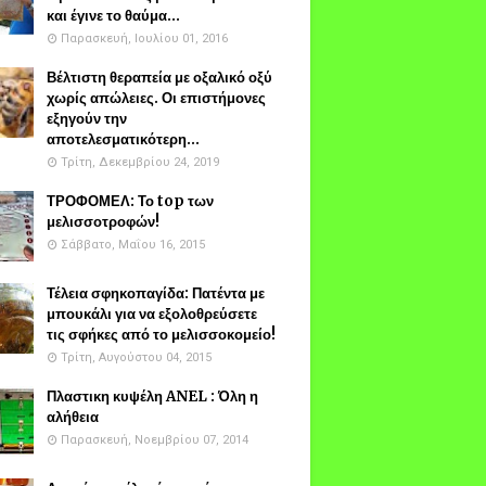
και έγινε το θαύμα...
Παρασκευή, Ιουλίου 01, 2016
Βέλτιστη θεραπεία με οξαλικό οξύ
χωρίς απώλειες. Οι επιστήμονες
εξηγούν την
αποτελεσματικότερη...
Τρίτη, Δεκεμβρίου 24, 2019
ΤΡΟΦΟΜΕΛ: Το top των
μελισσοτροφών!
Σάββατο, Μαΐου 16, 2015
Τέλεια σφηκοπαγίδα: Πατέντα με
μπουκάλι για να εξολοθρεύσετε
τις σφήκες από το μελισσοκομείο!
Τρίτη, Αυγούστου 04, 2015
Πλαστικη κυψέλη ANEL : Όλη η
αλήθεια
Παρασκευή, Νοεμβρίου 07, 2014