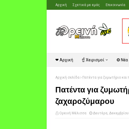
Αρχική
Σχετικά με εμάς
Επικοινωνία
❤ Αρχική
☝ Χειρισμοί
❂ Νέα
Αρχική σελίδα
Πατέντα για ζυμωτήριο και
Πατέντα για ζυμωτή
ζαχαροζύμαρου
Ορεινή Μέλισσα
Δευτέρα, Δεκεμβρίου 