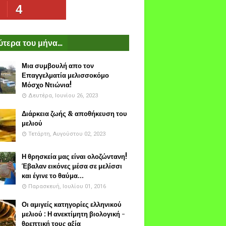
4
τερα του μήνα...
Μια συμβουλή απο τον
Επαγγελματία μελισσοκόμο
Μόσχο Ντιώνια!
Δευτέρα, Ιουνίου 26, 2023
Διάρκεια ζωής & αποθήκευση του
μελιού
Τετάρτη, Αυγούστου 02, 2023
Η θρησκεία μας είναι ολοζώντανη!
Έβαλαν εικόνες μέσα σε μελίσσι
και έγινε το θαύμα...
Παρασκευή, Ιουλίου 01, 2016
Οι αμιγείς κατηγορίες ελληνικού
μελιού : Η ανεκτίμητη βιολογική -
θρεπτική τους αξία