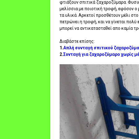
φτιάξουν σπιτικά ζαχαροζύμαρα. Φυσικ
μελίσσια με ποιοτική τροφή, εφόσον ο μ
τα υλικά. Αρκετοί προσθέτουν μέλι στο
πετρώνει η τροφή, και να γίνεται πολύ 
μπορεί να αντικατασταθεί απο καμία τρ
Διαβάστε επίσης:
1.
Απλή συνταγή σπιτικού ζαχαροζύμ
2.
Συνταγή για ζαχαροζύμαρο χωρίς μ