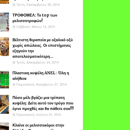
Τρίτη, Σεπτεμβρίου 30, 2014
ΤΡΟΦΟΜΕΛ: Το top των
μελισσοτροφών!
Σάββατο, Μαΐου 16, 2015
Βέλτιστη θεραπεία με οξαλικό οξύ
χωρίς απώλειες. Οι επιστήμονες
εξηγούν την
αποτελεσματικότερη...
Τρίτη, Δεκεμβρίου 24, 2019
Πλαστικη κυψέλη ANEL : Όλη η
αλήθεια
Παρασκευή, Νοεμβρίου 07, 2014
Πόσο μέλι βγάζει μια τρίπατη
κυψέλη: Δείτε αυτό τον τρύγο που
έγινε προχθές και θα πάθετε σοκ!!!
Παρασκευή, Ιουλίου 01, 2016
Κλαίνε οι μελισσοκόμοι στην