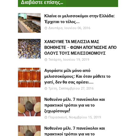
Διαβάστε επίσης...
Κλαίνε οι μελισσοκόμοι στην Ελλάδα:
Έρχεται το τέλος...
Δευτέρα, Ιουνίου 06, 2016
ΧΑΝΟΥΜΕ ΤΑ ΜΕΛΙΣΣΙΑ ΜΑΣ
ΒΟΗΘΗΣΤΕ - ΦΩΝΗ ΑΠΟΓΝΩΣΗΣ ΑΠΟ
ΟΛΟΥΣ ΤΟΥΣ ΜΕΛΙΣΣΟΚΟΜΟΥΣ
Τετάρτη, Ιουνίου 19, 2019
Αγοράστε μέλι μόνο από
μελισσοκόμους: Και όταν μάθετε το
γιατί, δεν θα σας αρέσει....
Τρίτη, Σεπτεμβρίου 27, 2016
Νοθευένο μέλι. 7 πανεύκολοι και
πρακτικοί τρόποι για να το
ξεχωρίσουμε!
Παρασκευή, Νοεμβρίου 15, 2019
Νοθευένο μέλι. 7 πανεύκολοι και
πρακτικοί τρόποι για να το