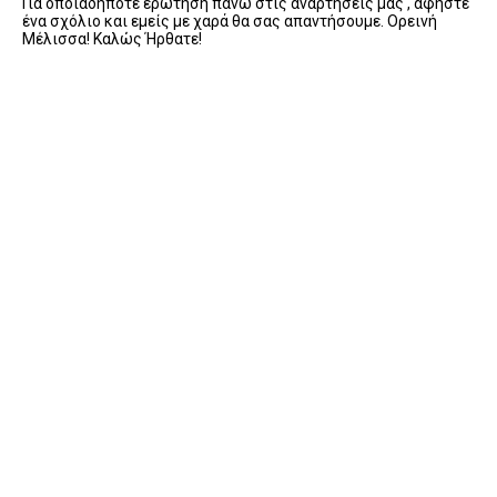
Για οποιαδήποτε ερώτηση πάνω στις αναρτήσεις μας , αφήστε
ένα σχόλιο και εμείς με χαρά θα σας απαντήσουμε. Ορεινή
Μέλισσα! Καλώς Ήρθατε!