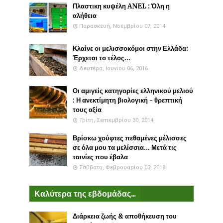
Πλαστικη κυψέλη ANEL : Όλη η
αλήθεια
Παρασκευή, Νοεμβρίου 07, 2014
Κλαίνε οι μελισσοκόμοι στην Ελλάδα:
Έρχεται το τέλος...
Δευτέρα, Ιουνίου 06, 2016
Οι αμιγείς κατηγορίες ελληνικού μελιού
: Η ανεκτίμητη βιολογική - θρεπτική
τους αξία
Τρίτη, Σεπτεμβρίου 30, 2014
Βρίσκω χούφτες πεθαμένες μέλισσες
σε όλα μου τα μελίσσια... Μετά τις
ταινίες που έβαλα
Σάββατο, Φεβρουαρίου 03, 2018
Καλύτερα της εβδομάδας...
Διάρκεια ζωής & αποθήκευση του