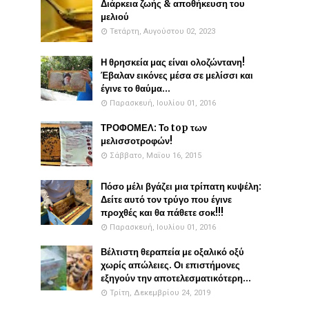
Διάρκεια ζωής & αποθήκευση του
μελιού
Τετάρτη, Αυγούστου 02, 2023
Η θρησκεία μας είναι ολοζώντανη!
Έβαλαν εικόνες μέσα σε μελίσσι και
έγινε το θαύμα...
Παρασκευή, Ιουλίου 01, 2016
ΤΡΟΦΟΜΕΛ: Το top των
μελισσοτροφών!
Σάββατο, Μαΐου 16, 2015
Πόσο μέλι βγάζει μια τρίπατη κυψέλη:
Δείτε αυτό τον τρύγο που έγινε
προχθές και θα πάθετε σοκ!!!
Παρασκευή, Ιουλίου 01, 2016
Βέλτιστη θεραπεία με οξαλικό οξύ
χωρίς απώλειες. Οι επιστήμονες
εξηγούν την αποτελεσματικότερη...
Τρίτη, Δεκεμβρίου 24, 2019