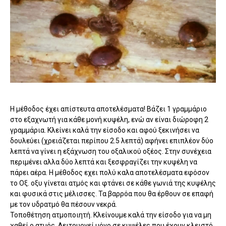
Η μέθοδος έχει απίστευτα αποτελέσματα! Βάζει 1 γραμμάριο
στο εξαχνωτή για κάθε μονή κυψέλη, ενώ αν είναι διώροφη 2
γραμμάρια. Κλείνει καλά την είσοδο και αφού ξεκινήσει να
δουλεύει (χρειάζεται περίπου 2.5 λεπτά) αφήνει επιπλέον δύο
λεπτά να γίνει η εξάχνωση του οξαλικού οξέος. Στην συνέχεια
περιμένει αλλα δύο λεπτά και ξεσφραγίζει την κυψέλη να
πάρει αέρα. Η μέθοδος εχει πολύ καλα αποτελέσματα εφόσον
το Οξ. οξυ γίνεται ατμός και φτάνει σε κάθε γωνιά της κυψέλης
και φυσικά στις μέλισσες. Τα βαρρόα που θα έρθουν σε επαφή
με τον υδρατμό θα πέσουν νεκρά.
Τοποθέτηση ατμοποιητή. Κλείνουμε καλά την είσοδο για να μη
χαθεί ο ατμός. Λειτουργεί μόνο σε κυψέλες που έχουν κλειστό