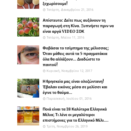
ξεχωρίσουμε!
Τετάρτη, Δεκεμβρίου 21, 2016
Απίστευτο: Δείτε πως αυξάνουν τη
παραγωγή στη Κίνα. Ξυπνήστε πριν να
είναι αργά VIDEO ΣΟΚ
Τετάρτη, Μαΐου 11, 2016
Φοβάσαι το τσίμπημα της μέλισσας;
Όταν μάθεις αυτά τα 5 πραγματάκια
όλα θα αλλάξουν... Διαδώστε το
παντού!
Κυριακή, Νοεμβρίου 12, 2017
Η θρησκεία μας είναι ολοζώντανη!
Έβαλαν εικόνες μέσα σε μελίσσι και
έγινε το θαύμα...
Παρασκευή, Ιουλίου 01, 2016
Ποιά είναι τα 18 Καλύτερα Ελληνικά
Μέλια; Τι λένε οι μεγαλύτεροι
επιστήμονες για το Ελληνικό Μέλι....
Τρίτη, Νοεμβρίου 26, 2019