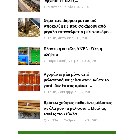
Έρχεται το τέλος...
Δευτέρα, Ιουνίου 06, 2016
Θεραπεία βαρρόα με τακ τικ:
Αποκαλύψεις που σοκάρουν από
μεγάλο επαγγελματία μελισσοκόμο...
Τρίτη, Αυγούστου 16, 2016
Πλαστικη κυψέλη ANEL : Όλη η
αλήθεια
Παρασκευή, Νοεμβρίου 07, 2014
Αγοράστε μέλι μόνο από
μελισσοκόμους: Και όταν μάθετε το
γιατί, δεν θα σας αρέσει....
Τρίτη, Σεπτεμβρίου 27, 2016
Βρίσκω χούφτες πεθαμένες μέλισσες
σε όλα μου τα μελίσσια... Μετά τις
ταινίες που έβαλα
Σάββατο, Φεβρουαρίου 03, 2018