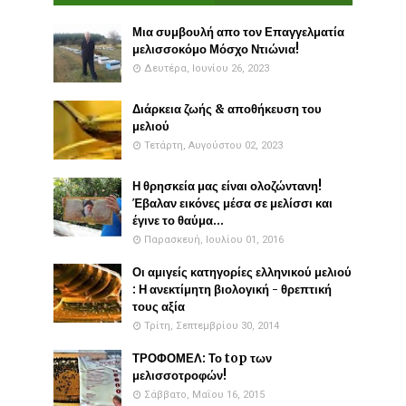
Μια συμβουλή απο τον Επαγγελματία
μελισσοκόμο Μόσχο Ντιώνια!
Δευτέρα, Ιουνίου 26, 2023
Διάρκεια ζωής & αποθήκευση του
μελιού
Τετάρτη, Αυγούστου 02, 2023
Η θρησκεία μας είναι ολοζώντανη!
Έβαλαν εικόνες μέσα σε μελίσσι και
έγινε το θαύμα...
Παρασκευή, Ιουλίου 01, 2016
Οι αμιγείς κατηγορίες ελληνικού μελιού
: Η ανεκτίμητη βιολογική - θρεπτική
τους αξία
Τρίτη, Σεπτεμβρίου 30, 2014
ΤΡΟΦΟΜΕΛ: Το top των
μελισσοτροφών!
Σάββατο, Μαΐου 16, 2015