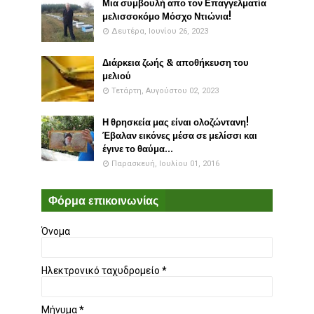
Μια συμβουλή απο τον Επαγγελματία
μελισσοκόμο Μόσχο Ντιώνια!
Δευτέρα, Ιουνίου 26, 2023
Διάρκεια ζωής & αποθήκευση του
μελιού
Τετάρτη, Αυγούστου 02, 2023
Η θρησκεία μας είναι ολοζώντανη!
Έβαλαν εικόνες μέσα σε μελίσσι και
έγινε το θαύμα...
Παρασκευή, Ιουλίου 01, 2016
Φόρμα επικοινωνίας
Όνομα
Ηλεκτρονικό ταχυδρομείο
*
Μήνυμα
*