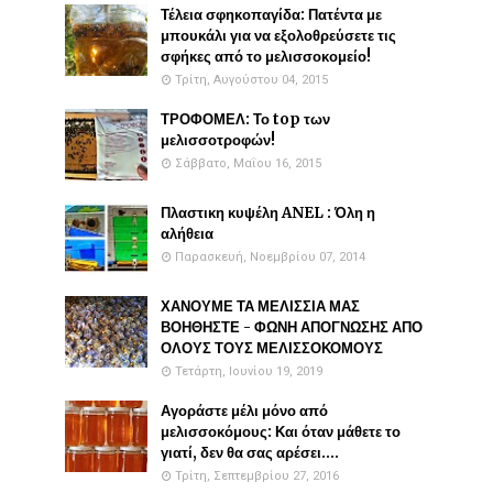
Τέλεια σφηκοπαγίδα: Πατέντα με
μπουκάλι για να εξολοθρεύσετε τις
σφήκες από το μελισσοκομείο!
Τρίτη, Αυγούστου 04, 2015
ΤΡΟΦΟΜΕΛ: Το top των
μελισσοτροφών!
Σάββατο, Μαΐου 16, 2015
Πλαστικη κυψέλη ANEL : Όλη η
αλήθεια
Παρασκευή, Νοεμβρίου 07, 2014
ΧΑΝΟΥΜΕ ΤΑ ΜΕΛΙΣΣΙΑ ΜΑΣ
ΒΟΗΘΗΣΤΕ - ΦΩΝΗ ΑΠΟΓΝΩΣΗΣ ΑΠΟ
ΟΛΟΥΣ ΤΟΥΣ ΜΕΛΙΣΣΟΚΟΜΟΥΣ
Τετάρτη, Ιουνίου 19, 2019
Αγοράστε μέλι μόνο από
μελισσοκόμους: Και όταν μάθετε το
γιατί, δεν θα σας αρέσει....
Τρίτη, Σεπτεμβρίου 27, 2016