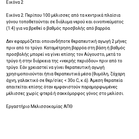
Εικόνα 2
Εικόνα 2. Περίπου 100 μέλισσες από τα κεντρικά πλαίσια
γόνου τοποθετούνται σε διάλυμα νερού και οινοπνεύματος
(1:4) για να βρεθεί ο βαθμός προσβολής από βαρρόα.
Δεν εφαρμόζεται οποιανδήποτε θεραπευτική αγωγή 2 μήνες
πριν από το τρύγο. Καταμέτρηση βαρρόα στη βάση ή βαθμός
προσβολής μπορεί να γίνει επίσης τον Αύγουστο, μετά το
τρύγο ή στην διάρκεια της «νεκρής περιόδου» πριν από το
τρύγο. Εάν χρειαστεί να γίνει θεραπευτική αγωγή
χρησιμοποιούνται ήπια θεραπευτικά μέσα (θυμόλη, ζάχαρη
άχνη, γαλακτικό σε θερ/σίες < 30ο C, κ.ά). Άμεση θεραπεία
απαιτείται επίσης όταν εμφανιστούν παραμορφωμένες
μέλισσες χωρίς φτερά ή σακκόμορφος γόνος στο μελίσσι.
Εργαστήριο Μελισσοκομίας ΑΠΘ