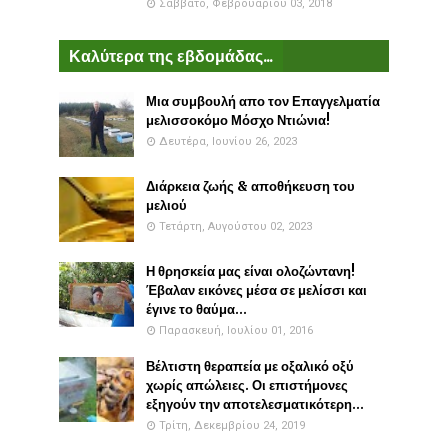
Σάββατο, Φεβρουαρίου 03, 2018
Καλύτερα της εβδομάδας...
Μια συμβουλή απο τον Επαγγελματία
μελισσοκόμο Μόσχο Ντιώνια!
Δευτέρα, Ιουνίου 26, 2023
Διάρκεια ζωής & αποθήκευση του
μελιού
Τετάρτη, Αυγούστου 02, 2023
Η θρησκεία μας είναι ολοζώντανη!
Έβαλαν εικόνες μέσα σε μελίσσι και
έγινε το θαύμα...
Παρασκευή, Ιουλίου 01, 2016
Βέλτιστη θεραπεία με οξαλικό οξύ
χωρίς απώλειες. Οι επιστήμονες
εξηγούν την αποτελεσματικότερη...
Τρίτη, Δεκεμβρίου 24, 2019