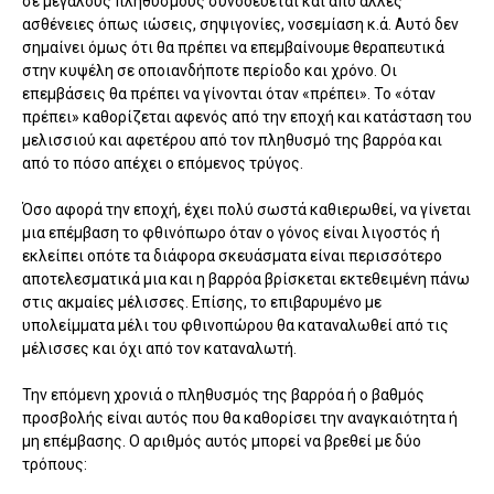
σε μεγάλους πληθυσμούς συνοδεύεται και από άλλες
ασθένειες όπως ιώσεις, σηψιγονίες, νοσεμίαση κ.ά. Αυτό δεν
σημαίνει όμως ότι θα πρέπει να επεμβαίνουμε θεραπευτικά
στην κυψέλη σε οποιανδήποτε περίοδο και χρόνο. Οι
επεμβάσεις θα πρέπει να γίνονται όταν «πρέπει». Το «όταν
πρέπει» καθορίζεται αφενός από την εποχή και κατάσταση του
μελισσιού και αφετέρου από τον πληθυσμό της βαρρόα και
από το πόσο απέχει ο επόμενος τρύγος.
Όσο αφορά την εποχή, έχει πολύ σωστά καθιερωθεί, να γίνεται
μια επέμβαση το φθινόπωρο όταν ο γόνος είναι λιγοστός ή
εκλείπει οπότε τα διάφορα σκευάσματα είναι περισσότερο
αποτελεσματικά μια και η βαρρόα βρίσκεται εκτεθειμένη πάνω
στις ακμαίες μέλισσες. Επίσης, το επιβαρυμένο με
υπολείμματα μέλι του φθινοπώρου θα καταναλωθεί από τις
μέλισσες και όχι από τον καταναλωτή.
Την επόμενη χρονιά ο πληθυσμός της βαρρόα ή ο βαθμός
προσβολής είναι αυτός που θα καθορίσει την αναγκαιότητα ή
μη επέμβασης. Ο αριθμός αυτός μπορεί να βρεθεί με δύο
τρόπους: