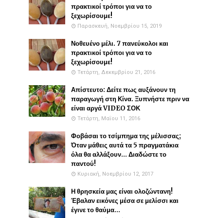
πρακτικοί τρόποι για να το
ξεχωρίσουμε!
Παρασκευή, Νοεμβρίου 15, 2019
Νοθευένο μέλι. 7 πανεύκολοι και
πρακτικοί τρόποι για να το
ξεχωρίσουμε!
Τετάρτη, Δεκεμβρίου 21, 2016
Απίστευτο: Δείτε πως αυξάνουν τη
παραγωγή στη Κίνα. Ξυπνήστε πριν να
είναι αργά VIDEO ΣΟΚ
Τετάρτη, Μαΐου 11, 2016
Φοβάσαι το τσίμπημα της μέλισσας;
Όταν μάθεις αυτά τα 5 πραγματάκια
όλα θα αλλάξουν... Διαδώστε το
παντού!
Κυριακή, Νοεμβρίου 12, 2017
Η θρησκεία μας είναι ολοζώντανη!
Έβαλαν εικόνες μέσα σε μελίσσι και
έγινε το θαύμα...