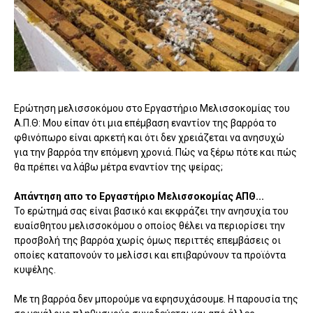
Ερώτηση μελισσοκόμου στο Εργαστήριο Μελισσοκομίας του
Α.Π.Θ: Μου είπαν ότι μια επέμβαση εναντίον της βαρρόα το
φθινόπωρο είναι αρκετή και ότι δεν χρειάζεται να ανησυχώ
για την βαρρόα την επόμενη χρονιά. Πώς να ξέρω πότε και πώς
θα πρέπει να λάβω μέτρα εναντίον της ψείρας;
Απάντηση απο το Εργαστήριο Μελισσοκομίας ΑΠΘ...
Το ερώτημά σας είναι βασικό και εκφράζει την ανησυχία του
ευαίσθητου μελισσοκόμου ο οποίος θέλει να περιορίσει την
προσβολή της βαρρόα χωρίς όμως περιττές επεμβάσεις οι
οποίες καταπονούν το μελίσσι και επιβαρύνουν τα προϊόντα
κυψέλης.
Με τη βαρρόα δεν μπορούμε να εφησυχάσουμε. Η παρουσία της