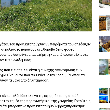
ργάτες του πραγματοποίησαν 83 πειράματα που απέδειξαν
 οι μέλισσες παράγουν ένα θόρυβο δέκα φορές
ορά που δεν μένει απαρατήρητη και από άλλες μέλισσες:
υν την κυψέλη τους.
ς που τις απειλεί είναι η συνεχής απεντόμωση των
μα είναι αυτό που συμβαίνει στην Κολομβία, όπου τα
ισσών πέθανε από δηλητηρίαση.
ι είναι πολύ δύσκολο να τις εφαρμόσουμε, επειδή
στον τομέα της παραγωγής και της γεωργίας. Εντούτοις,
ίδα ότι μπορούν να πραγματοποιηθούν βραχυπρόθεσμα: