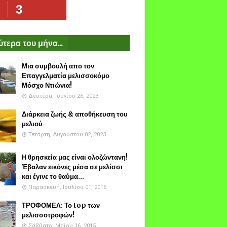
3
τερα του μήνα...
Μια συμβουλή απο τον
Επαγγελματία μελισσοκόμο
Μόσχο Ντιώνια!
Δευτέρα, Ιουνίου 26, 2023
Διάρκεια ζωής & αποθήκευση του
μελιού
Τετάρτη, Αυγούστου 02, 2023
Η θρησκεία μας είναι ολοζώντανη!
Έβαλαν εικόνες μέσα σε μελίσσι
και έγινε το θαύμα...
Παρασκευή, Ιουλίου 01, 2016
ΤΡΟΦΟΜΕΛ: Το top των
μελισσοτροφών!
Σάββατο, Μαΐου 16, 2015