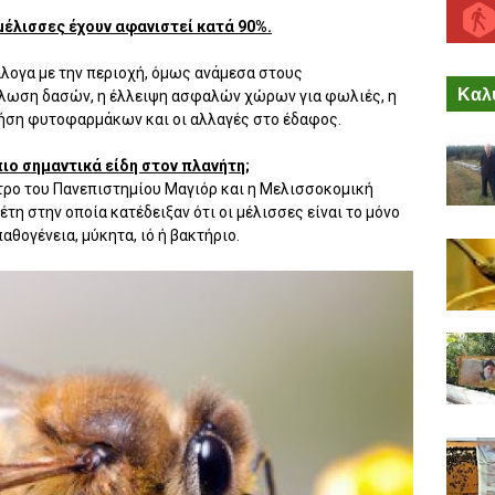
έλισσες έχουν αφανιστεί κατά 90%.
νάλογα με την περιοχή, όμως ανάμεσα στους
Καλύ
ψίλωση δασών, η έλλειψη ασφαλών χώρων για φωλιές, η
ρήση φυτοφαρμάκων και οι αλλαγές στο έδαφος.
πιο σημαντικά είδη στον πλανήτη;
τρο του Πανεπιστημίου Μαγιόρ και η Μελισσοκομική
η στην οποία κατέδειξαν ότι οι μέλισσες είναι το μόνο
αθογένεια, μύκητα, ιό ή βακτήριο.