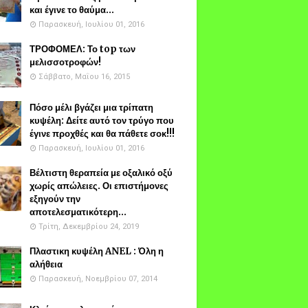
και έγινε το θαύμα...
Παρασκευή, Ιουλίου 01, 2016
ΤΡΟΦΟΜΕΛ: Το top των
μελισσοτροφών!
Σάββατο, Μαΐου 16, 2015
Πόσο μέλι βγάζει μια τρίπατη
κυψέλη: Δείτε αυτό τον τρύγο που
έγινε προχθές και θα πάθετε σοκ!!!
Παρασκευή, Ιουλίου 01, 2016
Βέλτιστη θεραπεία με οξαλικό οξύ
χωρίς απώλειες. Οι επιστήμονες
εξηγούν την
αποτελεσματικότερη...
Τρίτη, Δεκεμβρίου 24, 2019
Πλαστικη κυψέλη ANEL : Όλη η
αλήθεια
Παρασκευή, Νοεμβρίου 07, 2014