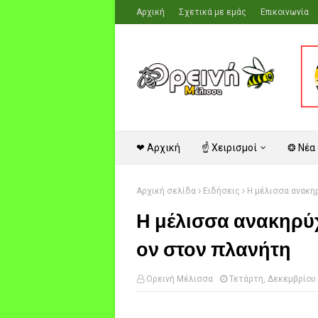
Αρχική
Σχετικά με εμάς
Επικοινωνία
❤ Αρχική
☝ Χειρισμοί
❂ Νέα
Αρχική σελίδα
Ειδήσεις
Η μέλισσα ανακηρ
Η μέλισσα ανακηρύχ
ον στον πλανήτη
Ορεινή Μέλισσα
Τετάρτη, Δεκεμβρίου 