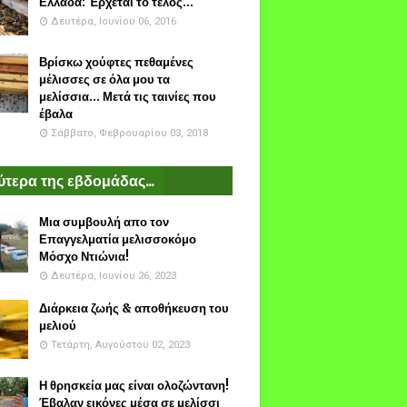
Ελλάδα: Έρχεται το τέλος...
Δευτέρα, Ιουνίου 06, 2016
Βρίσκω χούφτες πεθαμένες
μέλισσες σε όλα μου τα
μελίσσια... Μετά τις ταινίες που
έβαλα
Σάββατο, Φεβρουαρίου 03, 2018
τερα της εβδομάδας...
Μια συμβουλή απο τον
Επαγγελματία μελισσοκόμο
Μόσχο Ντιώνια!
Δευτέρα, Ιουνίου 26, 2023
Διάρκεια ζωής & αποθήκευση του
μελιού
Τετάρτη, Αυγούστου 02, 2023
Η θρησκεία μας είναι ολοζώντανη!
Έβαλαν εικόνες μέσα σε μελίσσι