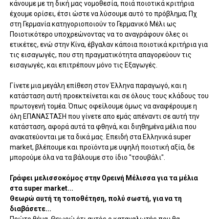
κάνουμε με τη δική μας νομοθεσία, ποιά ποιοτικά κριτήρια
έχουμε ορίσει, έτσι ώστε να λύσουμε αυτό το πρόβλημα; Πχ
στη Γερμανία κατηγοριοποιούν το Γερμανικό Μέλι ως
Ποιοτικότερο υποχρεώνοντας να το αναγράφουν όλες οι
ετικέτες, ενώ στην Κίνα, έβγαλαν κάποια ποιοτικά κριτήρια για
τις εισαγωγές, που στη πραγματικότητα απαγορεύουν τις
εισαγωγές, και επιτρέπουν μόνο τις Εξαγωγές.
Γίνετε μια μεγάλη επίθεση στον Έλληνα παραγωγό, και η
κατάσταση αυτή προεκτείνεται και σε όλους τους κλάδους του
πρωτογενή τομέα. Όπως οφείλουμε όμως να αναφέρουμε η
όλη ΕΠΑΝΑΣΤΑΣΗ που γίνετε απο εμάς απέναντι σε αυτή την
κατάσταση, αφορά αυτά τα φθηνά, και διηθημένα μέλια που
ανακατεύονται με τα δικά μας. Επειδή στα Ελληνικά super
market, βλέπουμε και προϊόντα με υψηλή ποιοτική αξία, δε
μπορούμε όλα να τα βάλουμε στο ίδιο "τσουβάλι".
Γράφει μελισσοκόμος στην Ορεινή Μέλισσα για τα μέλια
στα super market...
Θεωρώ αυτή τη τοποθέτηση, πολύ σωστή, για να τη
διαβάσετε...