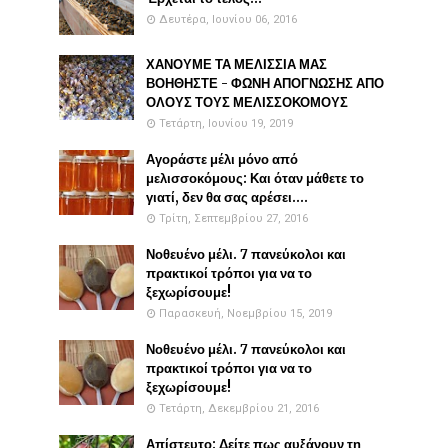
Δευτέρα, Ιουνίου 06, 2016
ΧΑΝΟΥΜΕ ΤΑ ΜΕΛΙΣΣΙΑ ΜΑΣ
ΒΟΗΘΗΣΤΕ - ΦΩΝΗ ΑΠΟΓΝΩΣΗΣ ΑΠΟ
ΟΛΟΥΣ ΤΟΥΣ ΜΕΛΙΣΣΟΚΟΜΟΥΣ
Τετάρτη, Ιουνίου 19, 2019
Αγοράστε μέλι μόνο από
μελισσοκόμους: Και όταν μάθετε το
γιατί, δεν θα σας αρέσει....
Τρίτη, Σεπτεμβρίου 27, 2016
Νοθευένο μέλι. 7 πανεύκολοι και
πρακτικοί τρόποι για να το
ξεχωρίσουμε!
Παρασκευή, Νοεμβρίου 15, 2019
Νοθευένο μέλι. 7 πανεύκολοι και
πρακτικοί τρόποι για να το
ξεχωρίσουμε!
Τετάρτη, Δεκεμβρίου 21, 2016
Απίστευτο: Δείτε πως αυξάνουν τη