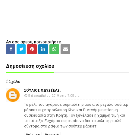
Αν σας άρεσε, κοινοποιήστε...
Δημοσίευση σχολίου
1 Σχόλια
ΣΟΎΛΙΟΣ ΟΔΥΣΣΈΑΣ.
5 Δεκεμβρίου 2019 στις 7:05 μ.μ.
Το μέλι που αγόρασε συμπολίτης μου από μεγάλο σούπερ
μάρκετ είχε προέλευση Κίνα και Βιετνάμ με επίσημη
συσκευασία στην Κρήτη. Τον ξεγέλασε η χαμηλή τιμή και
το πέταξε. Ευχόμαστε η κυρία να δει το μέλι της πολύ
σύντομα στα ράφια των σούπερ μάρκετ.
Απάντηση
Διαγραφή