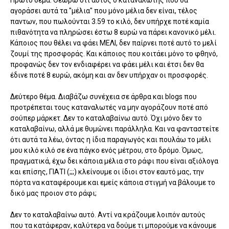
Πρώτο θέμα. Θεωρώ ότι αυτός ο καταναλωτής που θα
αγοράσει αυτά τα "μέλια" που μόνο μέλια δεν είναι, τέλος
παντων, που πωλούνται 3.59 το κιλό, δεν υπήρχε ποτέ καμία
πιθανότητα να πληρώσει έστω 8 ευρώ να πάρει κανονικό μέλι.
Κάποιος που θέλει να φάει ΜΕΛΙ, δεν παίρνει ποτέ αυτό το μελί
ζουμί της προσφοράς. Και κάποιος που κοιτάει μόνο το φθηνό,
προφανώς δεν τον ενδιαφέρει να φάει μέλι και έτσι δεν θα
έδινε ποτέ 8 ευρώ, ακόμη και αν δεν υπήρχαν οι προσφορές.
Δεύτερο θέμα. Διαβάζω συνέχεια σε άρθρα και blogs που
προτρέπεται τους καταναλωτές να μην αγοράζουν ποτέ από
σούπερ μάρκετ. Δεν το καταλαβαίνω αυτό. Όχι μόνο δεν το
καταλαβαίνω, αλλά με θυμώνει παράλληλα. Και να φανταστείτε
ότι αυτά τα λέω, όντας η ίδια παραγωγός και πουλάω το μέλι
μου κιλό κιλό σε ένα πάγκο ενός μέτρου, στο δρόμο. Όμως,
πραγματικά, έχω δει κάποια μέλια στο ράφι που είναι αξιόλογα
και επίσης, ΓΙΑΤΙ (;;;) κλείνουμε οι ίδιοι στον εαυτό μας, την
πόρτα να καταφέρουμε και εμείς κάποια στιγμή να βάλουμε το
δικό μας προιον στο ράφι;
Δεν το καταλαβαίνω αυτό. Αντί να κράζουμε λοιπόν αυτούς
που τα κατάφεραν, καλύτερα να δούμε τι μπορούμε να κάνουμε