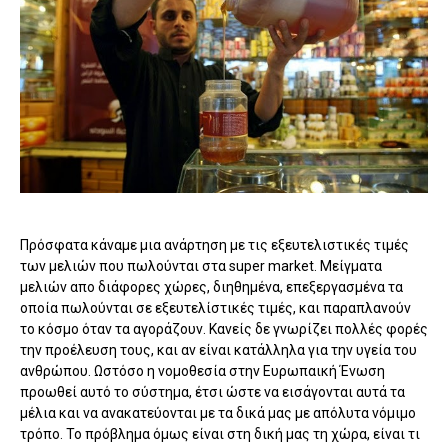
Πρόσφατα κάναμε μια ανάρτηση με τις εξευτελιστικές τιμές
των μελιών που πωλούνται στα super market. Μείγματα
μελιών απο διάφορες χώρες, διηθημένα, επεξεργασμένα τα
οποία πωλούνται σε εξευτελίστικές τιμές, και παραπλανούν
το κόσμο όταν τα αγοράζουν. Κανείς δε γνωρίζει πολλές φορές
την προέλευση τους, και αν είναι κατάλληλα για την υγεία του
ανθρώπου. Ωστόσο η νομοθεσία στην Ευρωπαική Ένωση
προωθεί αυτό το σύστημα, έτσι ώστε να εισάγονται αυτά τα
μέλια και να ανακατεύονται με τα δικά μας με απόλυτα νόμιμο
τρόπο. Το πρόβλημα όμως είναι στη δική μας τη χώρα, είναι τι