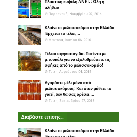
Πλαστικη κυψέλη ANEL : Όλη η
αλήθεια
Παρασκευή, Νοεμβρίου 07, 2014
Κλαίνε οι μελισσοκόμοι στην Ελλάδα:
Έρχεται το τέλος...
Δευτέρα, Ιουνίου 06, 2016
Τέλεια σφηκοπαγίδα: Πατέντα με
μπουκάλι για να εξολοθρεύσετε τις
σφήκες από το μελισσοκομείο!
Τρίτη, Αυγούστου 04, 2015
Αγοράστε μέλι μόνο από
μελισσοκόμους: Και όταν μάθετε το
γιατί, δεν θα σας αρέσει....
Τρίτη, Σεπτεμβρίου 27, 2016
Διαβάστε επίσης...
Κλαίνε οι μελισσοκόμοι στην Ελλάδα:
Έρχεται το τέλος...