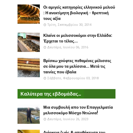
Οι αμιγείς κατηγορίες ελληνικού μελιού
: Η ανεκτίμητη βιολογική - θρεπτική
τους αξία
Τρίτη, Σεπτεμβρίου 30, 2014
Κλαίνε οι μελισσοκόμοι στην Ελλάδα:
Έρχεται το τέλος...
Δευτέρα, Ιουνίου 06, 2016
Βρίσκω χούφτες πεθαμένες μέλισσες
σε όλα μου τα μελίσσια... Μετά τις
ταινίες που έβαλα
Σάββατο, Φεβρουαρίου 03, 2018
Καλύτερα της εβδομάδας...
Μια συμβουλή απο τον Επαγγελματία
μελισσοκόμο Μόσχο Ντιώνια!
Δευτέρα, Ιουνίου 26, 2023
Διάρκεια ζωής & αποθήκευση του