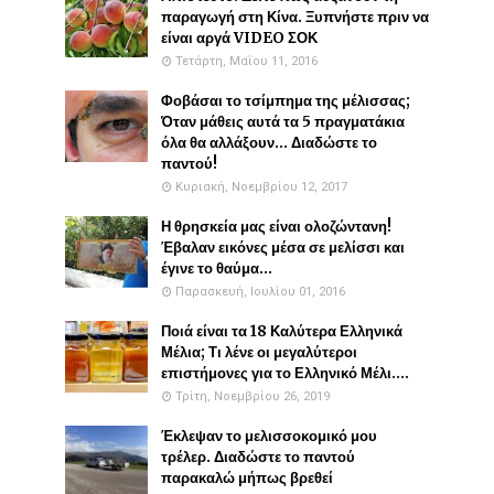
παραγωγή στη Κίνα. Ξυπνήστε πριν να
είναι αργά VIDEO ΣΟΚ
Τετάρτη, Μαΐου 11, 2016
Φοβάσαι το τσίμπημα της μέλισσας;
Όταν μάθεις αυτά τα 5 πραγματάκια
όλα θα αλλάξουν... Διαδώστε το
παντού!
Κυριακή, Νοεμβρίου 12, 2017
Η θρησκεία μας είναι ολοζώντανη!
Έβαλαν εικόνες μέσα σε μελίσσι και
έγινε το θαύμα...
Παρασκευή, Ιουλίου 01, 2016
Ποιά είναι τα 18 Καλύτερα Ελληνικά
Μέλια; Τι λένε οι μεγαλύτεροι
επιστήμονες για το Ελληνικό Μέλι....
Τρίτη, Νοεμβρίου 26, 2019
Έκλεψαν το μελισσοκομικό μου
τρέλερ. Διαδώστε το παντού
παρακαλώ μήπως βρεθεί