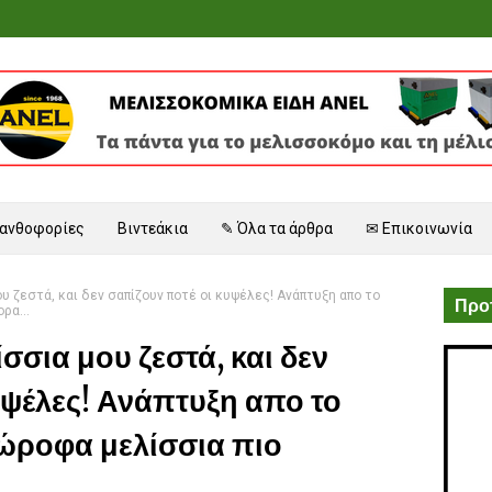
 ανθοφορίες
Βιντεάκια
✎ Όλα τα άρθρα
✉ Επικοινωνία
υ ζεστά, και δεν σαπίζουν ποτέ οι κυψέλες! Ανάπτυξη απο το
Προτ
ρα...
σσια μου ζεστά, και δεν
υψέλες! Ανάπτυξη απο το
ιώροφα μελίσσια πιο