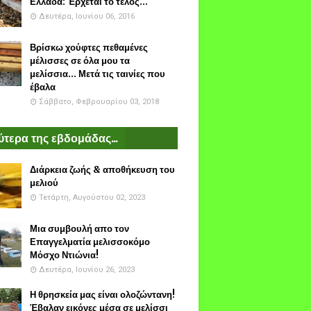
Ελλάδα: Έρχεται το τέλος...
Δευτέρα, Ιουνίου 06, 2016
Βρίσκω χούφτες πεθαμένες
μέλισσες σε όλα μου τα
μελίσσια... Μετά τις ταινίες που
έβαλα
Σάββατο, Φεβρουαρίου 03, 2018
τερα της εβδομάδας...
Διάρκεια ζωής & αποθήκευση του
μελιού
Τετάρτη, Αυγούστου 02, 2023
Μια συμβουλή απο τον
Επαγγελματία μελισσοκόμο
Μόσχο Ντιώνια!
Δευτέρα, Ιουνίου 26, 2023
Η θρησκεία μας είναι ολοζώντανη!
Έβαλαν εικόνες μέσα σε μελίσσι