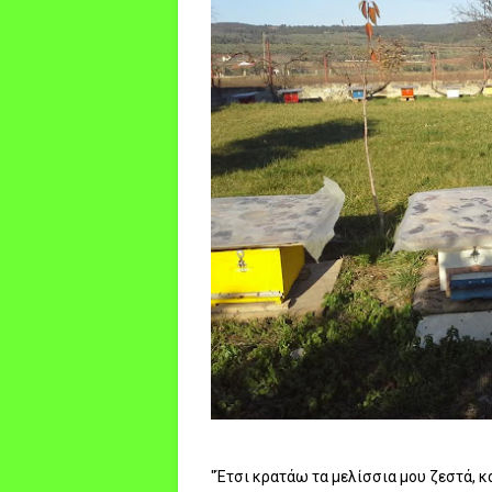
"Έτσι κρατάω τα μελίσσια μου ζεστά, κα