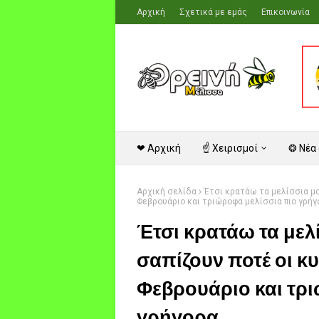
Αρχική
Σχετικά με εμάς
Επικοινωνία
❤ Αρχική
☝ Χειρισμοί
❂ Νέα
Αρχική σελίδα
Έτσι κρατάω τα μελίσσια μο
Φεβρουάριο και τριώροφα μελίσσια πιο γρήγο
Έτσι κρατάω τα μελί
σαπίζουν ποτέ οι κ
Φεβρουάριο και τρ
γρήγορα...