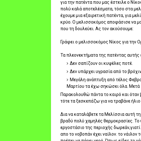
για την πατέντα που μας έστειλε ο Νίκος
πολύ καλά αποτελέσματα, τόσο στα μελ
έχουμε μια εξαιρετική πατέντα, για με
κρύο. Ο μελισσοκόμος αποφάσισε να μας
που τη δουλεύει. Ας τον ακούσουμε:
Γράφει ο μελισσοκόμος Νίκος για την Ο
Τα πλεονεκτήματα της πατέντας αυτής ε
Δεν σαπίζουν οι κυψέλες ποτέ.
Δεν υπάρχει υγρασία από το βρόχι
Μεγάλη ανάπτυξη από τέλος Φεβρο
Μαρτίου τα έχω σηκώσει όλα. Μετά 
Παρακολουθώ πάντα το καιρό και όταν 
τότε τα ξεσκεπάζω για να τραβάνε ήλιο
Δια να καταλάβετε τα Μελίσσια αυτή τη 
βραδύ πολύ χαμηλές θερμοκρασίες. Το 
εργοστάσιο της περιοχής δωρεάν,γιατί 
απο το νοβοπάν έχει ναίλον. το νάιλον 
πρέπει να πάρει νερό. Όπως είδες το 