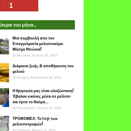
1
τερα του μήνα...
Μια συμβουλή απο τον
Επαγγελματία μελισσοκόμο
Μόσχο Ντιώνια!
Δευτέρα, Ιουνίου 26, 2023
Διάρκεια ζωής & αποθήκευση του
μελιού
Τετάρτη, Αυγούστου 02, 2023
Η θρησκεία μας είναι ολοζώντανη!
Έβαλαν εικόνες μέσα σε μελίσσι
και έγινε το θαύμα...
Παρασκευή, Ιουλίου 01, 2016
ΤΡΟΦΟΜΕΛ: Το top των
μελισσοτροφών!
Σάββατο, Μαΐου 16, 2015