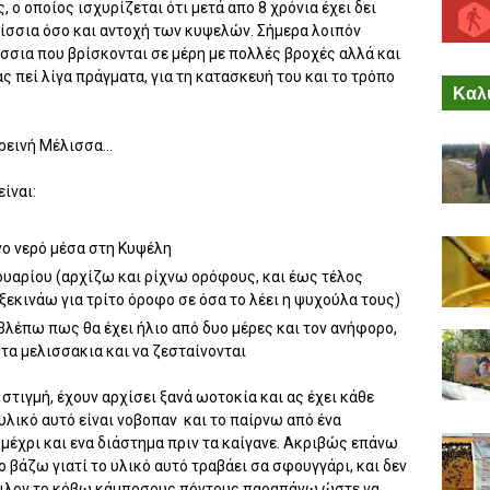
, ο οποίος ισχυρίζεται ότι μετά απο 8 χρόνια έχει δει
ίσσια όσο και αντοχή των κυψελών. Σήμερα λοιπόν
λίσσια που βρίσκονται σε μέρη με πολλές βροχές αλλά και
 πεί λίγα πράγματα, για τη κατασκευή του και το τρόπο
Καλύ
ρεινή Μέλισσα...
ίναι:
νο νερό μέσα στη Κυψέλη
υαρίου (αρχίζω και ρίχνω ορόφους, και έως τέλος
ξεκινάω για τρίτο όροφο σε όσα το λέει η ψυχούλα τους)
βλέπω πως θα έχει ήλιο από δυο μέρες και τον ανήφορο,
 τα μελισσακια και να ζεσταίνονται
στιγμή, έχουν αρχίσει ξανά ωοτοκία και ας έχει κάθε
υλικό αυτό είναι νοβοπαν και το παίρνω από ένα
μέχρι και ενα διάστημα πριν τα καίγανε. Ακριβώς επάνω
το βάζω γιατί το υλικό αυτό τραβάει σα σφουγγάρι, και δεν
νάιλον το κόβω κάμποσους πόντους παραπάνω ώστε να