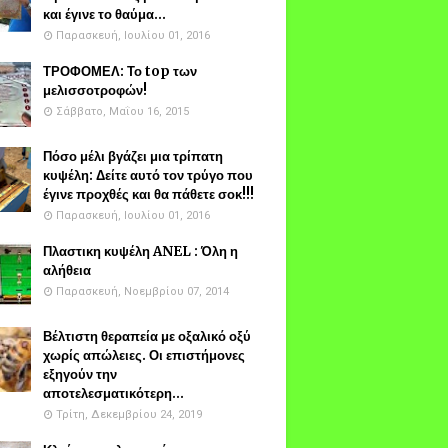
και έγινε το θαύμα...
Παρασκευή, Ιουλίου 01, 2016
ΤΡΟΦΟΜΕΛ: Το top των
μελισσοτροφών!
Σάββατο, Μαΐου 16, 2015
Πόσο μέλι βγάζει μια τρίπατη
κυψέλη: Δείτε αυτό τον τρύγο που
έγινε προχθές και θα πάθετε σοκ!!!
Παρασκευή, Ιουλίου 01, 2016
Πλαστικη κυψέλη ANEL : Όλη η
αλήθεια
Παρασκευή, Νοεμβρίου 07, 2014
Βέλτιστη θεραπεία με οξαλικό οξύ
χωρίς απώλειες. Οι επιστήμονες
εξηγούν την
αποτελεσματικότερη...
Τρίτη, Δεκεμβρίου 24, 2019