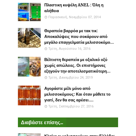
Πλαστικη κυψέλη ANEL : Όλη η
αλήθεια
Παρασκευή, Νοεμβρίου 07, 2014
Θεραπεία βαρρόα με τακ τικ:
Αποκαλύψεις που σοκάρουν από
μεγάλο επαγγελματία μελισσοκόμο...
Τρίτη, Αυγούστου 16, 2016
Βέλτιστη θεραπεία με οξαλικό οξύ
χωρίς απώλειες. Οι επιστήμονες
εξηγούν την αποτελεσματικότερη...
Τρίτη, Δεκεμβρίου 24, 2019
Αγοράστε μέλι μόνο από
μελισσοκόμους: Και όταν μάθετε το
γιατί, δεν θα σας αρέσει....
Τρίτη, Σεπτεμβρίου 27, 2016
Διαβάστε επίσης...