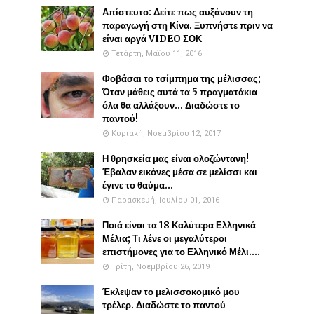
Απίστευτο: Δείτε πως αυξάνουν τη
παραγωγή στη Κίνα. Ξυπνήστε πριν να
είναι αργά VIDEO ΣΟΚ
Τετάρτη, Μαΐου 11, 2016
Φοβάσαι το τσίμπημα της μέλισσας;
Όταν μάθεις αυτά τα 5 πραγματάκια
όλα θα αλλάξουν... Διαδώστε το
παντού!
Κυριακή, Νοεμβρίου 12, 2017
Η θρησκεία μας είναι ολοζώντανη!
Έβαλαν εικόνες μέσα σε μελίσσι και
έγινε το θαύμα...
Παρασκευή, Ιουλίου 01, 2016
Ποιά είναι τα 18 Καλύτερα Ελληνικά
Μέλια; Τι λένε οι μεγαλύτεροι
επιστήμονες για το Ελληνικό Μέλι....
Τρίτη, Νοεμβρίου 26, 2019
Έκλεψαν το μελισσοκομικό μου
τρέλερ. Διαδώστε το παντού