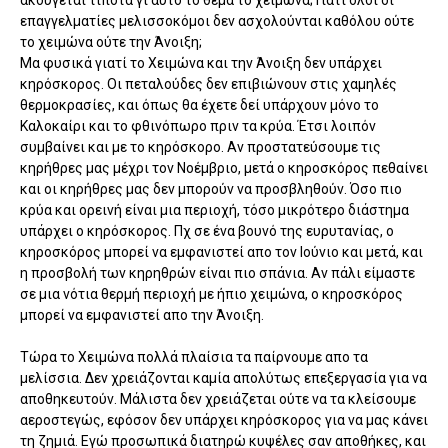
ακούγεται τίποτα γι αυτό το θέμα το χειμώνα; Γιατί όλοι οι
επαγγελματίες μελισσοκόμοι δεν ασχολούνται καθόλου ούτε
το χειμώνα ούτε την Άνοιξη;
Μα φυσικά γιατί το Χειμώνα και την Άνοιξη δεν υπάρχει
κηρόσκορος. Οι πεταλούδες δεν επιβιώνουν στις χαμηλές
θερμοκρασίες, και όπως θα έχετε δεί υπάρχουν μόνο το
Καλοκαίρι και το φθινόπωρο πριν τα κρύα. Έτσι λοιπόν
συμβαίνει και με το κηρόσκορο. Αν προστατεύσουμε τις
κηρήθρες μας μέχρι τον Νοέμβριο, μετά ο κηροσκόρος πεθαίνει
και οι κηρήθρες μας δεν μπορούν να προσβληθούν. Όσο πιο
κρύα και ορεινή είναι μια περιοχή, τόσο μικρότερο διάστημα
υπάρχει ο κηρόσκορος. Πχ σε ένα βουνό της ευρυτανίας, ο
κηροσκόρος μπορεί να εμφανιστεί απο τον Ιούνιο και μετά, και
η προσβολή των κηρηθρών είναι πιο σπάνια. Αν πάλι είμαστε
σε μια νότια θερμή περιοχή με ήπιο χειμώνα, ο κηροσκόρος
μπορεί να εμφανιστεί απο την Άνοιξη.
Τώρα το Χειμώνα πολλά πλαίσια τα παίρνουμε απο τα
μελίσσια. Δεν χρειάζονται καμία απολύτως επεξεργασία για να
αποθηκευτούν. Μάλιστα δεν χρειάζεται ούτε να τα κλείσουμε
αεροστεγώς, εφόσον δεν υπάρχει κηρόσκορος για να μας κάνει
τη ζημιά. Εγώ προσωπικά διατηρώ κυψέλες σαν αποθήκες, και