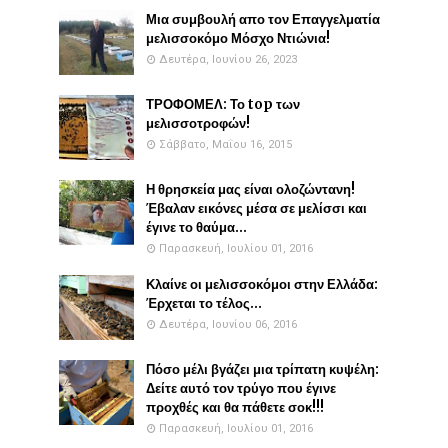
Μια συμβουλή απο τον Επαγγελματία
μελισσοκόμο Μόσχο Ντιώνια!
Δευτέρα, Ιουνίου 26, 2023
ΤΡΟΦΟΜΕΛ: Το top των
μελισσοτροφών!
Σάββατο, Μαΐου 16, 2015
Η θρησκεία μας είναι ολοζώντανη!
Έβαλαν εικόνες μέσα σε μελίσσι και
έγινε το θαύμα...
Παρασκευή, Ιουλίου 01, 2016
Κλαίνε οι μελισσοκόμοι στην Ελλάδα:
Έρχεται το τέλος...
Δευτέρα, Ιουνίου 06, 2016
Πόσο μέλι βγάζει μια τρίπατη κυψέλη:
Δείτε αυτό τον τρύγο που έγινε
προχθές και θα πάθετε σοκ!!!
Παρασκευή, Ιουλίου 01, 2016