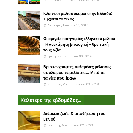
Παρασκευή, Νοεμβρίου 07, 2014
Κλαίνε οι μελισσοκόμοι στην Ελλάδα:
Έρχεται το τέλος...
Δευτέρα, Ιουνίου 06, 2016
Οι αμιγείς κατηγορίες ελληνικού μελιού
: Η ανεκτίμητη βιολογική - θρεπτική
τους αξία
Τρίτη, Σεπτεμβρίου 30, 2014
Βρίσκω χούφτες πεθαμένες μέλισσες
σε όλα μου τα μελίσσια... Μετά τις
ταινίες που έβαλα
Σάββατο, Φεβρουαρίου 03, 2018
Καλύτερα της εβδομάδας...
Διάρκεια ζωής & αποθήκευση του
μελιού
Τετάρτη, Αυγούστου 02, 2023