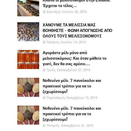
Κλαίνε οι μελισσοκόμοι στην Ελλάδα:
Έρχεται το τέλος...
Δευτέρα, Ιουνίου 06, 2016
ΧΑΝΟΥΜΕ ΤΑ ΜΕΛΙΣΣΙΑ ΜΑΣ
ΒΟΗΘΗΣΤΕ - ΦΩΝΗ ΑΠΟΓΝΩΣΗΣ ΑΠΟ
ΟΛΟΥΣ ΤΟΥΣ ΜΕΛΙΣΣΟΚΟΜΟΥΣ
Τετάρτη, Ιουνίου 19, 2019
Αγοράστε μέλι μόνο από
μελισσοκόμους: Και όταν μάθετε το
γιατί, δεν θα σας αρέσει....
Τρίτη, Σεπτεμβρίου 27, 2016
Νοθευένο μέλι. 7 πανεύκολοι και
πρακτικοί τρόποι για να το
ξεχωρίσουμε!
Παρασκευή, Νοεμβρίου 15, 2019
Νοθευένο μέλι. 7 πανεύκολοι και
πρακτικοί τρόποι για να το
ξεχωρίσουμε!
Τετάρτη, Δεκεμβρίου 21, 2016