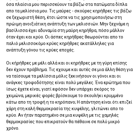
όσα πλαίσια μου περισσεύουν τα βάζω στα πατώματα δίπλα
απο τα μελίσσια μου. Τις μαύρες - σκούρες κηρήθρες τις βάζω
σε ξεχωριστή θέση, έτσι ώστε να τις χρησιμοποιήσω στη
πρώιμη ανοιξιάτικη ανάπτυξη των μελισσιών. Μην ξεχνάμε η
βασίλισσα έχει αδυναμία στη μαύρη κηρήθρα, πόσο μάλλον
όταν έχει και κρύο. Οι άσπες κηρήθρες θεωρούνται απο το
παλιό μελισσοκόμο κρύες κηρήθρες ακατάλληλες για
ανάπτυξη γόνου τις κρύες εποχές.
Οι κήρήθρες με μέλι αλλά και οι κηρήθρες με τη γύρη επίσης
δεν έχουν πρόβλημα. Τις εχουμε και αυτές σε μια άλλη θέση για
να ταίσουμε τα μελίσσια μόλις ξεκινήσουν οι γόνοι και οι
ανάγκες τροφοδότησης είναι πολύ μεγάλες. Ένα ερώτημα που
ίσως έχετε είναι, γιατί εφόσον δεν υπάρχει σκόρος το
χειμώνα, μερικές φορές βρίσκουμε το σκουλήκι κρυμμένο
κάτω απο τη τροφή η το κηρόπανο; Η απάντηση είναι ότι επιζεί
χάρη στη καλή θερμοκρασία της κυψέλης, γλιτώνει απο το
κρύο. Αν ήταν παρατημένο σε μια κυψέλη με τις χαμηλές
θερμοκρασίες που επικρατούν θα πέθαινε σε πολύ μικρό
χρόνο.