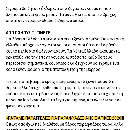
Σίγουρα θα ζητατε δεδομένα απο ζυγαριές, και αυτό που
βλέπουμε είναι φουλ μείων. Τα μονα + ειναι απο τις βροχές
οπότε δεν έχουμε καθαρά δεδομένα ακόμα.
ΑΠΟ ΓΟΝΟΥΣ ΤΙ ΓΙΝΕΤΕ...
Για Βόρεια Ελλάδα τα μελίσσια ειναι ξεγονιασμένα. Για κεντρική
ελλάδα υπήρχαν ελάχιστοι γονοι οι οποίοι θα εκκολαφθούν
και τα μελίσσια θα ξεγονιάσουν. Για Νότια Ελλάδα ακουμε για
αρκετούς για την εποχή γονους, ωστόσο το κρύο θα τους
περιορισει σημαντικά, και οπως ολα δείχνουν θα έχουμε ένα
καλό ξεγόνιασμα για τη καταπολέμηση της βαρρόα.
Γενικά για τη βαρροα εμείς περιμενουμε το ξεγονιασμα. Στη
βορεια ελλαδα εχει έρθει αυτή η ωρα. Προτείνω να επιλέξετε
τρόπους που επιτρέπουν τις επαναλήψεις, και πάντα χωρίς τη
παρουασία γόνου. Αυτά τα λίγα για σήμερα, και ελπίζω να σας
φάνηκαν χρήσιμα!
ΚΡΑΤΑΜΕ ΠΑΡΑΓΓΕΛΙΕΣ ΓΙΑ ΠΑΡΑΦΥΑΔΕΣ ΑΝΟΙΞΙΑΤΙΚΕΣ 2020!!!
Όπως σας έχω πεί, διαθέτουμε 5άρες παραφυάδες τώρα, αλλά