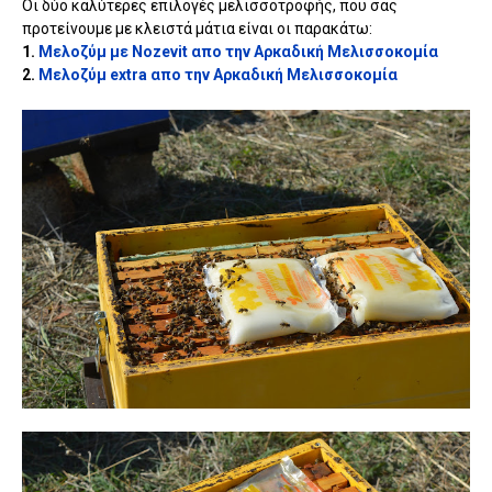
Οι δύο καλύτερες επιλογές μελισσοτροφής, που σας
προτείνουμε με κλειστά μάτια είναι οι παρακάτω:
1.
Μελοζύμ με Nozevit απο την Αρκαδική Μελισσοκομία
2.
Μελοζύμ extra απο την Αρκαδική Μελισσοκομία