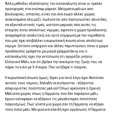
Άλλη μέθοδος εξαπάτησης του καταναλωτή, είναι οι τρελές
προσφορές στα σούπερ μάρκετ. Μείγματα μελιών απο
βουλγαρίες, ισπανίες, κίνες και ένα σωρό άλλες χώρες
ανακατεμένα όλα μαζί, πωλούνται απο πασίγνωστες αλυσίδες,
σε εξευτελιστικές τιμές, ωστόσο μερικές απο αυτές τις
εταιρίες είναι απολύτως νόμιμες, εφόσον η χώρα προέλευσης
αναγράφεται αναλυτικά, και αυτό σύμφωνα με την νομοθεσία
που μας έχει επιβάλλει η ευρωπαική ένωση είναι απολύτως
νόμιμο. Ωστόσο υπάρχουν και άλλες περιπτώσεις όπου η χώρα
προέλευσης γράφεται με μικρά γραμματάκια, και ο
καταναλωτής έχει την εντύπωση ότι αγοράζει γνήσιο
Ελληνικό Μέλι, και ότι βρήκε την ευκαιρία της ζωής του, να
πάρει το κιλό με 3-4 ευρώ. Που να ήξερε τι παίρνει...
Η ευρωπαική ένωση όμως, ξέρει για ποιό λόγο έχει θεσπίσει
αυτούς τους νόμους, δηλαδή να εισάγονται - εξάγονται
απεριοριστες ποσότητες μελιού! Όπως ερεύνησε η Ορεινή
Μέλισσα χώρες όπως η Γερμανία, που δεν παράγουν μέλι,
έχουν καταφέρει να εξάγουν τις μεγαλύτερες ποσότητες
παγκοσμίως. Πως γίνετε μια χώρα σαν τη Γερμανία, να εξάγει
τόσο πολύ μέλι; Μα φυσικά επειδή έχει οργάνωση. Η Γερμανία