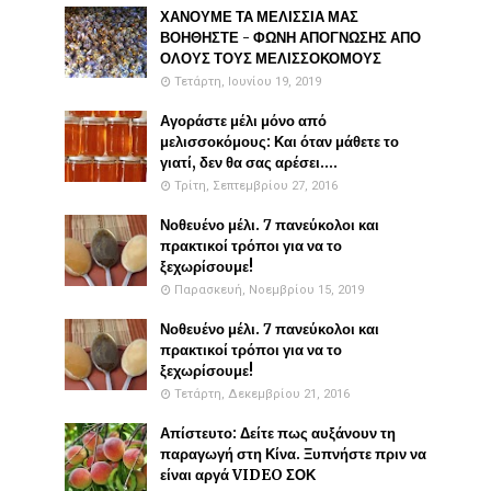
ΧΑΝΟΥΜΕ ΤΑ ΜΕΛΙΣΣΙΑ ΜΑΣ
ΒΟΗΘΗΣΤΕ - ΦΩΝΗ ΑΠΟΓΝΩΣΗΣ ΑΠΟ
ΟΛΟΥΣ ΤΟΥΣ ΜΕΛΙΣΣΟΚΟΜΟΥΣ
Τετάρτη, Ιουνίου 19, 2019
Αγοράστε μέλι μόνο από
μελισσοκόμους: Και όταν μάθετε το
γιατί, δεν θα σας αρέσει....
Τρίτη, Σεπτεμβρίου 27, 2016
Νοθευένο μέλι. 7 πανεύκολοι και
πρακτικοί τρόποι για να το
ξεχωρίσουμε!
Παρασκευή, Νοεμβρίου 15, 2019
Νοθευένο μέλι. 7 πανεύκολοι και
πρακτικοί τρόποι για να το
ξεχωρίσουμε!
Τετάρτη, Δεκεμβρίου 21, 2016
Απίστευτο: Δείτε πως αυξάνουν τη
παραγωγή στη Κίνα. Ξυπνήστε πριν να
είναι αργά VIDEO ΣΟΚ