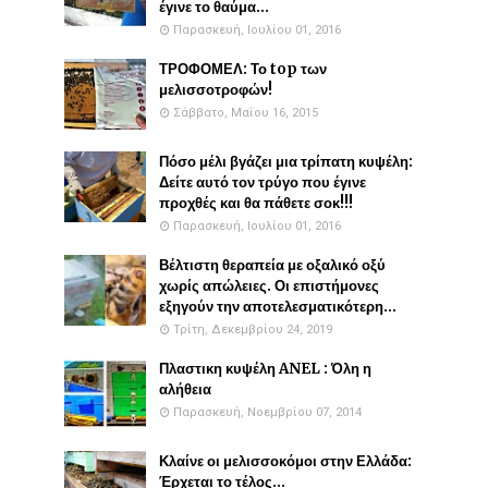
έγινε το θαύμα...
Παρασκευή, Ιουλίου 01, 2016
ΤΡΟΦΟΜΕΛ: Το top των
μελισσοτροφών!
Σάββατο, Μαΐου 16, 2015
Πόσο μέλι βγάζει μια τρίπατη κυψέλη:
Δείτε αυτό τον τρύγο που έγινε
προχθές και θα πάθετε σοκ!!!
Παρασκευή, Ιουλίου 01, 2016
Βέλτιστη θεραπεία με οξαλικό οξύ
χωρίς απώλειες. Οι επιστήμονες
εξηγούν την αποτελεσματικότερη...
Τρίτη, Δεκεμβρίου 24, 2019
Πλαστικη κυψέλη ANEL : Όλη η
αλήθεια
Παρασκευή, Νοεμβρίου 07, 2014
Κλαίνε οι μελισσοκόμοι στην Ελλάδα:
Έρχεται το τέλος...