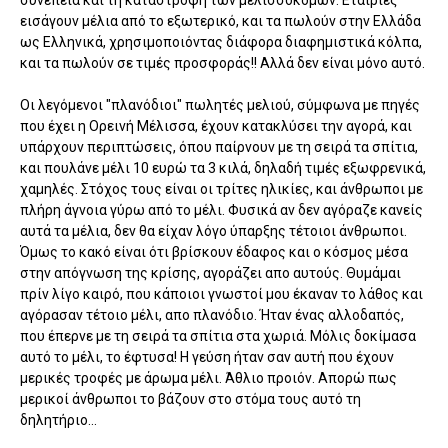
συνέπεια και τη καταστροφή των μελισσοκόμων. Εταιρίες
εισάγουν μέλια από το εξωτερικό, και τα πωλούν στην Ελλάδα
ως Ελληνικά, χρησιμοποιόντας διάφορα διαφημιστικά κόλπα,
και τα πωλούν σε τιμές προσφοράς!! Αλλά δεν είναι μόνο αυτό.
Οι λεγόμενοι "πλανόδιοι" πωλητές μελιού, σύμφωνα με πηγές
που έχει η Ορεινή Μέλισσα, έχουν κατακλύσει την αγορά, και
υπάρχουν περιπτώσεις, όπου παίρνουν με τη σειρά τα σπίτια,
και πουλάνε μέλι 10 ευρώ τα 3 κιλά, δηλαδή τιμές εξωφρενικά,
χαμηλές. Στόχος τους είναι οι τρίτες ηλικίες, και άνθρωποι με
πλήρη άγνοια γύρω από το μέλι. Φυσικά αν δεν αγόραζε κανείς
αυτά τα μέλια, δεν θα είχαν λόγο ύπαρξης τέτοιοι άνθρωποι.
Όμως το κακό είναι ότι βρίσκουν έδαφος και ο κόσμος μέσα
στην απόγνωση της κρίσης, αγοράζει απο αυτούς. Θυμάμαι
πρίν λίγο καιρό, που κάποιοι γνωστοί μου έκαναν το λάθος και
αγόρασαν τέτοιο μέλι, απο πλανόδιο. Ήταν ένας αλλοδαπός,
που έπερνε με τη σειρά τα σπίτια στα χωριά. Μόλις δοκίμασα
αυτό το μέλι, το έφτυσα! Η γεύση ήταν σαν αυτή που έχουν
μερικές τροφές με άρωμα μέλι. Άθλιο προιόν. Απορώ πως
μερικοί άνθρωποι το βάζουν στο στόμα τους αυτό τη
δηλητήριο...