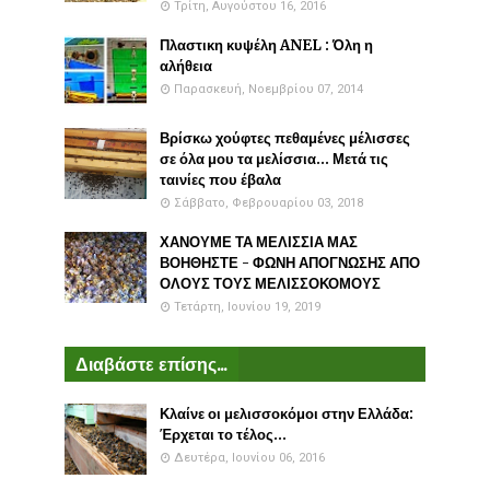
Τρίτη, Αυγούστου 16, 2016
Πλαστικη κυψέλη ANEL : Όλη η
αλήθεια
Παρασκευή, Νοεμβρίου 07, 2014
Βρίσκω χούφτες πεθαμένες μέλισσες
σε όλα μου τα μελίσσια... Μετά τις
ταινίες που έβαλα
Σάββατο, Φεβρουαρίου 03, 2018
ΧΑΝΟΥΜΕ ΤΑ ΜΕΛΙΣΣΙΑ ΜΑΣ
ΒΟΗΘΗΣΤΕ - ΦΩΝΗ ΑΠΟΓΝΩΣΗΣ ΑΠΟ
ΟΛΟΥΣ ΤΟΥΣ ΜΕΛΙΣΣΟΚΟΜΟΥΣ
Τετάρτη, Ιουνίου 19, 2019
Διαβάστε επίσης...
Κλαίνε οι μελισσοκόμοι στην Ελλάδα:
Έρχεται το τέλος...
Δευτέρα, Ιουνίου 06, 2016