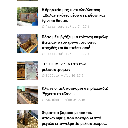
Η θρησκεία μας είναι ολοζώντανη!
Έβαλαν εικόνες μέσα σε μελίσσι και
έγινε το θαύμα...
Παρασκευή, Ιουλίου 01, 2016
Πόσο μέλι βγάζει μια τρίπατη κυψέλη:
Δείτε αυτό τον τρύγο που έγινε
προχθές και θα πάθετε σοκ!!!
Παρασκευή, Ιουλίου 01, 2016
ΤΡΟΦΟΜΕΛ: Το top των
μελισσοτροφών!
Σάββατο, Μαΐου 16, 2015
Κλαίνε οι μελισσοκόμοι στην Ελλάδα:
Έρχεται το τέλος...
Δευτέρα, Ιουνίου 06, 2016
Θεραπεία βαρρόα με τακ τικ:
Αποκαλύψεις που σοκάρουν από
μεγάλο επαγγελματία μελισσοκόμο...