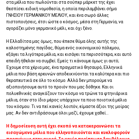
στα μέλια που πωλούνται στα σούπερ μάρκετ της έχει
θεσπίσει ειδική νομοθεσία, η οποία περιλαμβάνει σήμα
ΓΝΗΣΙΟΥ ΓΕΡΜΑΝΙΚΟΥ ΜΕΛΙΟΥ, και ένα σωρό άλλες
πιστοποιήσεις, έτσι ώστε ο κόσμος, μέσα στη Γερμανία, να
αγοράζει μόνο γερμανικό μέλι, και όχι ξένο.
Η Ελλαδίτσα μας όμως, που έπεσε θύμα όλης αυτής της
καλοστημένης παγίδας, θύμα ενός οικονομικού πόλεμου,
εξάγει τα λιγότερα μέλια, και εισάγει τα περισσότερα, και αυτό
επειδή ήθελαν να συμβεί. Εμείς τι κάνουμε όμως γι αυτό;
Έχουμε στα χέρια μας, ένα πραγματικό θησαυρό, Ελληνικά
μέλια που βάση ερευνών αποδεικνύονται τα καλύτερα και πιο
θεραπευτικά σε όλο το κόσμο. Αλλά δεν μπορούμε να
αξιοποιήσουμε αυτό το προιόν που μας δόθηκε. Και οι
πολυεθνικές αναγκάζουν τον κόσμο να τρώνε τα φτηνιάρικα
μέλια, όταν στο ίδιο μέρος υπάρχουν τα ποιο ποιοτικά μέλια
του κόσμου. Τι να πεί κανείς λοιπόν, είμαστε άξιοι της μοίρας
μας. Αν δεν αντιδράσουμε όλοι μαζί, έχουμε χαθεί...
Η δημοσίευση αυτή έχει σκοπό να κατακεραυνώσει τα
εισαγώμενα μέλια που ελληνοποιούνται και κυκλοφορούν