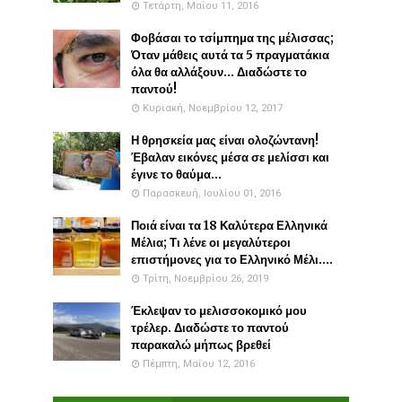
Τετάρτη, Μαΐου 11, 2016
Φοβάσαι το τσίμπημα της μέλισσας;
Όταν μάθεις αυτά τα 5 πραγματάκια
όλα θα αλλάξουν... Διαδώστε το
παντού!
Κυριακή, Νοεμβρίου 12, 2017
Η θρησκεία μας είναι ολοζώντανη!
Έβαλαν εικόνες μέσα σε μελίσσι και
έγινε το θαύμα...
Παρασκευή, Ιουλίου 01, 2016
Ποιά είναι τα 18 Καλύτερα Ελληνικά
Μέλια; Τι λένε οι μεγαλύτεροι
επιστήμονες για το Ελληνικό Μέλι....
Τρίτη, Νοεμβρίου 26, 2019
Έκλεψαν το μελισσοκομικό μου
τρέλερ. Διαδώστε το παντού
παρακαλώ μήπως βρεθεί
Πέμπτη, Μαΐου 12, 2016